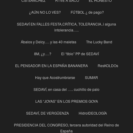
CSI SÁNCHEZ
RTVE A SACO
EL HONESTO
¿AÚN NO LO VES?
FÚTBOL ¿ de pago?
SEDAVÍ EN FALLES FESTA,CRÍTICA, TOLERANCIA..i alguna
intolerancia…..
Ábalos y Delcy…. y las 40 maletas
The Lucky Band
8M, ¿y….?
El “tibio” PP de SEDAVÍ
EL PENSADOR EN LA ESPAÑA BANANERA
ResKOLDOs
Hay que Acostrumbrarse
SUMAR
SEDAVÍ, en casa del ….. cuchillo de palo
LAS “JOYAS” EN LOS PREMIOS GOYA
SEDAVÍ, DE VERGÜENZA
HidroIDEOLOGÍA
PRESIDENCIA DEL CONGRESO, tercera autoridad del Reino de
España