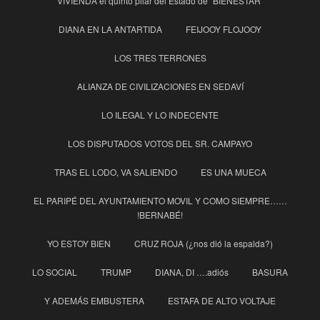
VIVIENDA el quinto pilar del Estado de “BIENESTAR”
DIANA EN LA ANTARTIDA
FEIJOOY FLOJOOY
LOS TRES TERRONES
ALIANZA DE CIVILIZACIONES EN SEDAVÍ
LO ILEGAL Y LO INDECENTE
LOS DISPUTADOS VOTOS DEL SR. CAMPAYO
TRAS EL LODO, VA SALIENDO
ES UNA MUECA
EL PARIPÉ DEL AYUNTAMIENTO MOVIL Y COMO SIEMPRE……
!BERNABÉ!
YO ESTOY BIEN
CRUZ ROJA (¿nos dió la espalda?)
LO SOCIAL
TRUMP
DIANA, DI ….adiós
BASURA
Y ADEMÁS EMBUSTERA
ESTAFA DE ALTO VOLTAJE