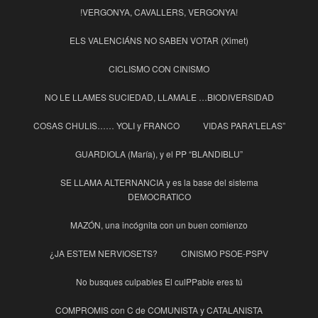
!VERGONYA, CAVALLERS, VERGONYA!
ELS VALENCIÁNS NO SABEN VOTAR (Ximet)
CICLISMO CON CINISMO
NO LE LLAMES SUCIEDAD, LLAMALE …BIODIVERSIDAD
COSAS CHULIS…… YOLI y FRANCO
VIDAS PARA”LELAS”
GUARDIOLA (María), y el PP “BLANDIBLU”
SE LLAMA ALTERNANCIA y es la base del sistema
DEMOCRATICO
MAZÓN, una incógnita con un buen comienzo
¿JA ESTEM NERVIOSETS?
CINISMO PSOE-PSPV
No busques culpables El culPPable eres tú
COMPROMIS con C de COMUNISTA y CATALANISTA