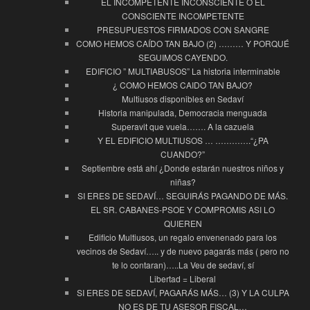
EL INCOMPETENTE INCONSCIENTE O EL
CONSCIENTE INCOMPETENTE
PRESUPUESTOS FIRMADOS CON SANGRE
COMO HEMOS CAÍDO TAN BAJO (2) ……… Y PORQUÉ
SEGUIMOS CAYENDO.
EDIFICIO ” MULTIABUSOS” La historia interminable
¿ COMO HEMOS CAIDO TAN BAJO?
Multiusos disponibles en Sedaví
Historia manipulada, Democracia menguada
Superavit que vuela……. A la cazuela
Y EL EDIFICIO MULTIUSOS … ………….“¿PA
CUANDO?”
Septiembre está ahí ¿Donde estarán nuestros niños y
niñas?
SI ERES DE SEDAVÍ… SEGUIRÁS PAGANDO DE MÁS.
EL SR. CABANES-PSOE Y COMPROMIS ASI LO
QUIEREN
Edificio Multiusos, un regalo envenenado para los
vecinos de Sedaví….. y de nuevo pagarás más ( pero no
te lo contaran)…..La Veu de sedaví, sí
Libertad = Liberal
SI ERES DE SEDAVÍ, PAGARÁS MÁS… (3) Y LA CULPA
NO ES DE TU ASESOR FISCAL…