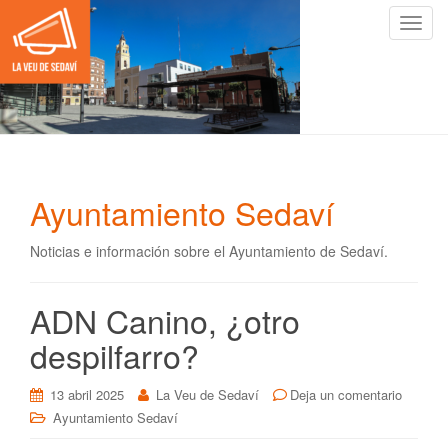
C
a
m
b
i
a
r
n
Ayuntamiento Sedaví
a
v
Noticias e información sobre el Ayuntamiento de Sedaví.
e
g
a
ADN Canino, ¿otro
c
despilfarro?
i
ó
n
13 abril 2025
La Veu de Sedaví
Deja un comentario
Ayuntamiento Sedaví