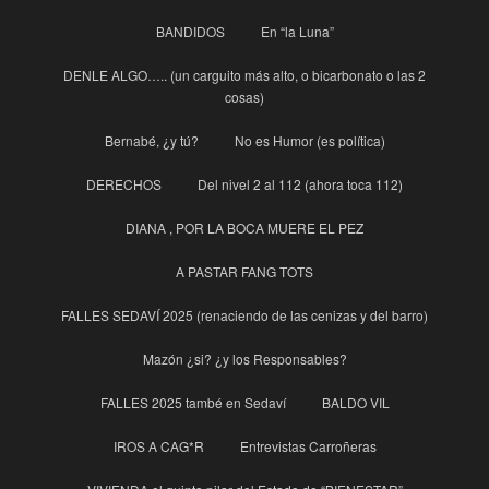
BANDIDOS
En “la Luna”
DENLE ALGO….. (un carguito más alto, o bicarbonato o las 2
cosas)
Bernabé, ¿y tú?
No es Humor (es política)
DERECHOS
Del nivel 2 al 112 (ahora toca 112)
DIANA , POR LA BOCA MUERE EL PEZ
A PASTAR FANG TOTS
FALLES SEDAVÍ 2025 (renaciendo de las cenizas y del barro)
Mazón ¿si? ¿y los Responsables?
FALLES 2025 també en Sedaví
BALDO VIL
IROS A CAG*R
Entrevistas Carroñeras