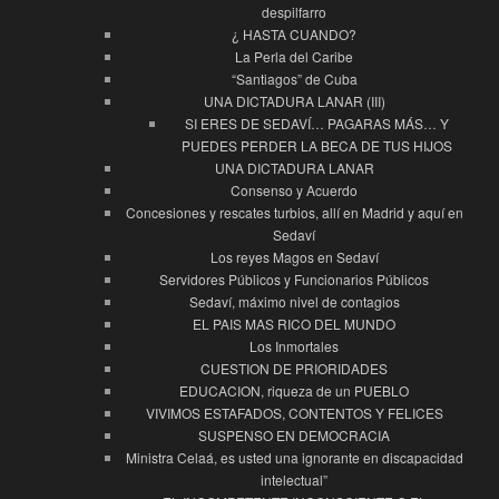
despilfarro
¿ HASTA CUANDO?
La Perla del Caribe
“Santiagos” de Cuba
UNA DICTADURA LANAR (III)
SI ERES DE SEDAVÍ… PAGARAS MÁS… Y
PUEDES PERDER LA BECA DE TUS HIJOS
UNA DICTADURA LANAR
Consenso y Acuerdo
Concesiones y rescates turbios, allí en Madrid y aquí en
Sedaví
Los reyes Magos en Sedaví
Servidores Públicos y Funcionarios Públicos
Sedaví, máximo nivel de contagios
EL PAIS MAS RICO DEL MUNDO
Los Inmortales
CUESTION DE PRIORIDADES
EDUCACION, riqueza de un PUEBLO
VIVIMOS ESTAFADOS, CONTENTOS Y FELICES
SUSPENSO EN DEMOCRACIA
Ministra Celaá, es usted una ignorante en discapacidad
intelectual”