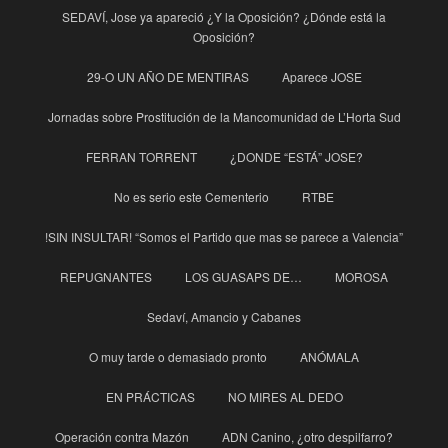
SEDAVÍ, Jose ya apareció ¿Y la Oposición? ¿Dónde está la
Oposición?
29-O UN AÑO DE MENTIRAS
Aparece JOSE
Jornadas sobre Prostitución de la Mancomunidad de L’Horta Sud
FERRAN TORRENT
¿DONDE “ESTÁ” JOSE?
No es serio este Cementerio
RTBE
!SIN INSULTAR! “Somos el Partido que mas se parece a Valencia”
REPUGNANTES
LOS GUASAPS DE…
MOROSA
Sedaví, Amancio y Cabanes
O muy tarde o demasiado pronto
ANÓMALA
EN PRÁCTICAS
NO MIRES AL DEDO
Operación contra Mazón
ADN Canino, ¿otro despilfarro?