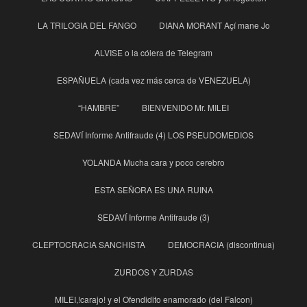
LA TRILOGIA DEL FANGO
DIANA MORANT Açí mane Jo
ALVISE o la cólera de Telegram
ESPAÑUELA (cada vez más cerca de VENEZUELA)
“HAMBRE”
BIENVENIDO Mr. MILEI
SEDAVÍ Informe Antifraude (4) LOS PSEUDOMEDIOS
YOLANDA Mucha cara y poco cerebro
ESTA SEÑORA ES UNA RUINA
SEDAVÍ Informe Antifraude (3)
CLEPTOCRACIA SANCHISTA
DEMOCRACIA (discontinua)
ZURDOS Y ZURDAS
MILEI,!carajo! y el Ofendidito enamorado (del Falcon)