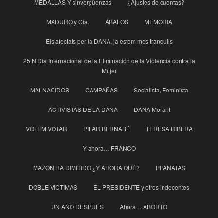
MEDALLAS Y sinvergüenzas
¿Ajustes de cuentas?
MADURO y Cia.
ÁBALOS
MEMORIA
Els afectats per la DANA, ja estem mes tranquils
25 N Día Internacional de la Eliminación de la Violencia contra la
Mujer
MALNACIDOS
CAMPAÑAS
Socialista, Feminista
ACTIVISTAS DE LA DANA
DANA Morant
VOLEM VOTAR
PILAR BERNABÉ
TERESA RIBERA
Y ahora… FRANCO
MAZÓN HA DIMITIDO ¿Y AHORA QUÉ?
PPANATAS
DOBLE VICTIMAS
EL PRESIDENTE y otros indecentes
UN AÑO DESPUÉS
Ahora …ABORTO