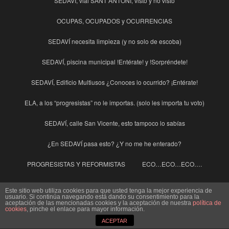
SEDAVÍ, vial SANT ANTONI, visto y no visto
OCUPAS, OCUPADOS y OCURRENCIAS
SEDAVÍ necesita limpieza (y no solo de escoba)
SEDAVÍ, piscina municipal !Entérate! y !Sorpréndete!
SEDAVÍ, Edificio Multiusos ¿Conoces lo ocurrido? ¡Entérate!
ELA, a los “progresistas” no le importas. (solo les importa tu voto)
SEDAVÍ, calle San Vicente, esto tampoco lo sabías
¿En SEDAVÍ pasa esto? ¿Y no me he enterado?
PROGRESISTAS Y REFORMISTAS
ECO…ECO…ECO….
EL 8 DE MARZO Y LAS MUJERES
Este sitio web utiliza cookies para que usted tenga la mejor experiencia de
usuario. Si continúa navegando está dando su consentimiento para la
aceptación de las mencionadas cookies y la aceptación de nuestra
política de
Ley de Paridad Otro Despropósito para cubrir a los “Diputeros del
cookies
, pinche el enlace para mayor información.
Psoe”
ACEPTAR