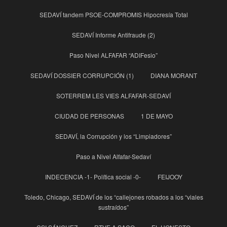
SEDAVÍ tandem PSOE-COMPROMIS Hipocresía Total
SEDAVÍ Informe Antifraude (2)
Paso Nivel ALFAFAR “ADIFesio”
SEDAVÍ DOSSIER CORRUPCIÓN (1)
DIANA MORANT
SOTERREM LES VIES ALFAFAR-SEDAVÍ
CIUDAD DE PERSONAS
1 DE MAYO
SEDAVÍ, la Corrupción y los “Limpiadores”
Paso a Nivel Alfafar-Sedaví
INDECENCIA -1- Política social -0-
FEIJOOY
Toledo, Chicago, SEDAVÍ de los “callejones robados a los “viales
sustraídos”