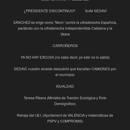
¿PRESIDENTE DISCONTINUO?
Suflé SEDAVÍ
SÁNCHEZ se erige como “Muro” contra la ultraderecha Española,
pactando con la ultraderecha independentista Catalana y la
Vasca
CARROÑEROS
YA NO HAY EXCUSA (no cabe decir, yo esto no lo sabía)
SEDAVÍ, nuestro alcalde descubrió que transitan CAMIONES por
el municipio
IGUALDAD
Teresa Ribera (Ministra de Traición Ecológica y Roto
Demógrafico)
Rebaja del I.B.I. (Ajuntament de VALÉNCIA y matemáticas de
PSPV y COMPROMIS)