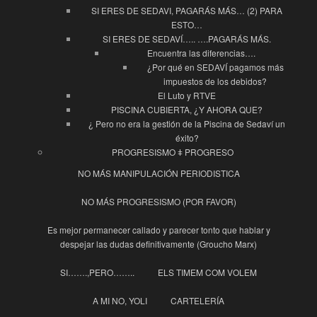
SI ERES DE SEDAVI, PAGARÁS MÁS… (2) PARA
ESTO…
SI ERES DE SEDAVÍ….. ….PAGARÁS MÁS.
Encuentra las diferencias….
¿Por qué en SEDAVÍ pagamos más
impuestos de los debidos?
El Luto y RTVE
PISCINA CUBIERTA, ¿Y AHORA QUE?
¿ Pero no era la gestión de la Piscina de Sedaví un
éxito?
PROGRESISMO ǂ PROGRESO
NO MÁS MANIPULACIÓN PERIODISTICA
NO MÁS PROGRESISMO (POR FAVOR)
Es mejor permanecer callado y parecer tonto que hablar y
despejar las dudas definitivamente (Groucho Marx)
SI…….,PERO……..
ELS TIMEM COM VOLEM
A MI NO, YOLI
CARTELERÍA