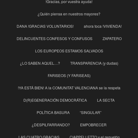
!Gracias, por vuestra ayuda!
¿Quién piensa en nuestros mayores?
DANA !GRACIAS VOLUNTARIOS!
ahora toca !VIVIENDA!
DELINCUENTES CONFESOS Y CONFUSOS
ZAPATERO
LOS EUROPEOS ESTAMOS SALVADOS
¿LO SABEN AQUEL…?
TRANSPARENCIA (y dudas)
FARISEOS (Y FARISEAS)
!YA ESTÁ BIEN! A la COMUNITAT VALENCIANA se la respeta
D(R)EGENERACIÓN DEMOCRÁTICA
LA SECTA
POLÍTICA BASURA
“SINGULAR”
¿DESPILFARRANDO?
EMPOBRECER
LAS CUATRO GRACIAS
CIAPPELLETTO y el reguetón