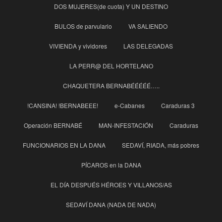
DOS MUJERES(de cuota) Y UN DESTINO
BULOS de parvulario
VA SALIENDO
VIVIENDA y vividores
LAS DELEGADAS
LA PERR@ DEL HORTELANO
CHAQUETERA BERNABÉÉÉÉÉ…..
!CANSINA! !BERNABEEE!
e-Cabanes
Caraduras 3
Operación BERNABÉ
MAN-INFESTACIÓN
Caraduras
FUNCIONARIOS EN LA DANA
SEDAVÍ, RIADA, más pobres
PÍCAROS en la DANA
EL DÍA DESPUÉS HÉROES Y VILLANOS/AS
SEDAVÍ DANA (NADA DE NADA)