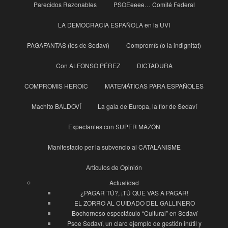
Parecidos Razonables
PSOEeeee… Comité Federal
LA DEMOCRACIA ESPAÑOLA en la UVI
PAGAFANTAS (los de Sedaví)
Compromís (o la indignitat)
Con ALFONSO PÉREZ
DICTADURA
COMPROMIS HEROIC
MATEMÁTICAS PARA ESPAÑOLES
Machito BALDOVÍ
La gala de Europa, la flor de Sedaví
Expectantes con SUPER MAZÓN
Manifestacio per la subvencio al CATALANISME
Articulos de Opinión
Actualidad
¿PAGAR TÚ?, ¡TÚ QUE VAS A PAGAR!
EL ZORRO AL CUIDADO DEL GALLINERO
Bochornoso espectáculo “Cultural” en Sedaví
Psoe Sedaví, un claro ejemplo de gestión inútil y