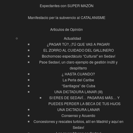
Expectantes con SUPER MAZÓN
Manifestacio per la subvencio al CATALANISME
Articulos de Opinión
Actualidad
¿PAGAR TÚ?, ¡TÚ QUE VAS A PAGAR!
EL ZORRO AL CUIDADO DEL GALLINERO
Bochornoso espectáculo “Cultural” en Sedaví
Psoe Sedaví, un claro ejemplo de gestión inútil y
despilfarro
¿ HASTA CUANDO?
La Perla del Caribe
“Santiagos” de Cuba
UNA DICTADURA LANAR (III)
SI ERES DE SEDAVÍ… PAGARAS MÁS… Y
PUEDES PERDER LA BECA DE TUS HIJOS
UNA DICTADURA LANAR
Consenso y Acuerdo
Concesiones y rescates turbios, allí en Madrid y aquí en
Sedaví