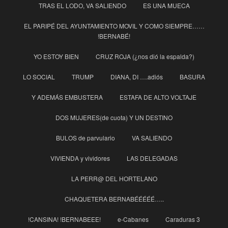
TRAS EL LODO, VA SALIENDO
ES UNA MUECA
EL PARIPÉ DEL AYUNTAMIENTO MOVIL Y COMO SIEMPRE……
!BERNABÉ!
YO ESTOY BIEN
CRUZ ROJA (¿nos dió la espalda?)
LO SOCIAL
TRUMP
DIANA, DI ….adiós
BASURA
Y ADEMÁS EMBUSTERA
ESTAFA DE ALTO VOLTAJE
DOS MUJERES(de cuota) Y UN DESTINO
BULOS de parvulario
VA SALIENDO
VIVIENDA y vividores
LAS DELEGADAS
LA PERR@ DEL HORTELANO
CHAQUETERA BERNABÉÉÉÉÉ…..
!CANSINA! !BERNABEEE!
e-Cabanes
Caraduras 3