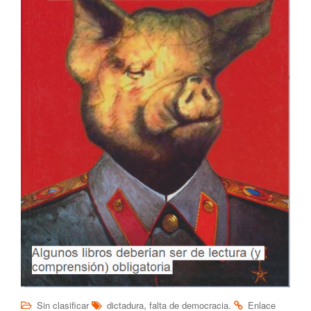
,
.
Sin clasificar
dictadura
falta de democracia
Enlace