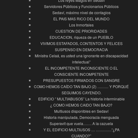
Los reyes Magos en Sedaví
Servidores Públicos y Funcionarios Públicos
Sedaví, máximo nivel de contagios
EL PAIS MAS RICO DEL MUNDO
Los Inmortales
CUESTION DE PRIORIDADES
EDUCACION, riqueza de un PUEBLO
VIVIMOS ESTAFADOS, CONTENTOS Y FELICES
SUSPENSO EN DEMOCRACIA
Ministra Celaá, es usted una ignorante en discapacidad
intelectual”
EL INCOMPETENTE INCONSCIENTE O EL
CONSCIENTE INCOMPETENTE
PRESUPUESTOS FIRMADOS CON SANGRE
COMO HEMOS CAÍDO TAN BAJO (2) ……… Y PORQUÉ
SEGUIMOS CAYENDO.
EDIFICIO ” MULTIABUSOS” La historia interminable
¿ COMO HEMOS CAIDO TAN BAJO?
Multiusos disponibles en Sedaví
Historia manipulada, Democracia menguada
Superavit que vuela……. A la cazuela
Y EL EDIFICIO MULTIUSOS … ………….“¿PA
CUANDO?”