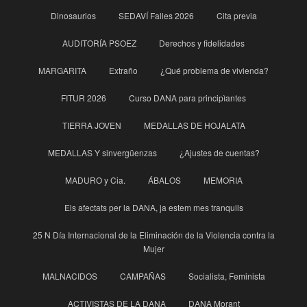
Dinosaurios
SEDAVÍ Falles 2026
Cita previa
AUDITORÍA PSOEZ
Derechos y fidelidades
MARGARITA
Extraño
¿Qué problema de vivienda?
FITUR 2026
Curso DANA para principìantes
TIERRA JOVEN
MEDALLAS DE HOJALATA
MEDALLAS Y sinvergüenzas
¿Ajustes de cuentas?
MADURO y Cia.
ÁBALOS
MEMORIA
Els afectats per la DANA, ja estem mes tranquils
25 N Día Internacional de la Eliminación de la Violencia contra la
Mujer
MALNACIDOS
CAMPAÑAS
Socialista, Feminista
ACTIVISTAS DE LA DANA
DANA Morant