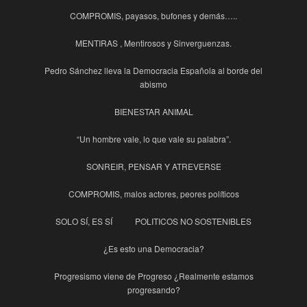
COMPROMIS, payasos, bufones y demás…..
MENTIRAS , Mentirosos y Sinverguenzas.
Pedro Sánchez lleva la Democracia Española al borde del
abismo
BIENESTAR ANIMAL
“Un hombre vale, lo que vale su palabra”.
SONREIR, PENSAR Y ATREVERSE
COMPROMIS, malos actores, peores políticos
SOLO SÍ, ES SÍ
POLITICOS NO SOSTENIBLES
¿Es esto una Democracia?
Progresismo viene de Progreso ¿Realmente estamos
progresando?