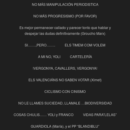
NO MÁS MANIPULACIÓN PERIODISTICA
NO MÁS PROGRESISMO (POR FAVOR)
Es mejor permanecer callado y parecer tonto que hablar y
despejar las dudas definitivamente (Groucho Marx)
SI…….,PERO……..
ELS TIMEM COM VOLEM
A MI NO, YOLI
CARTELERÍA
!VERGONYA, CAVALLERS, VERGONYA!
ELS VALENCIÁNS NO SABEN VOTAR (Ximet)
CICLISMO CON CINISMO
NO LE LLAMES SUCIEDAD, LLAMALE …BIODIVERSIDAD
COSAS CHULIS…… YOLI y FRANCO
VIDAS PARA”LELAS”
GUARDIOLA (María), y el PP “BLANDIBLU”