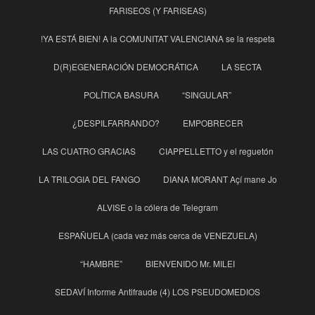
FARISEOS (Y FARISEAS)
!YA ESTÁ BIEN! A la COMUNITAT VALENCIANA se la respeta
D(R)EGENERACIÓN DEMOCRÁTICA
LA SECTA
POLÍTICA BASURA
“SINGULAR”
¿DESPILFARRANDO?
EMPOBRECER
LAS CUATRO GRACIAS
CIAPPELLETTO y el reguetón
LA TRILOGIA DEL FANGO
DIANA MORANT Açí mane Jo
ALVISE o la cólera de Telegram
ESPAÑUELA (cada vez más cerca de VENEZUELA)
“HAMBRE”
BIENVENIDO Mr. MILEI
SEDAVÍ Informe Antifraude (4) LOS PSEUDOMEDIOS