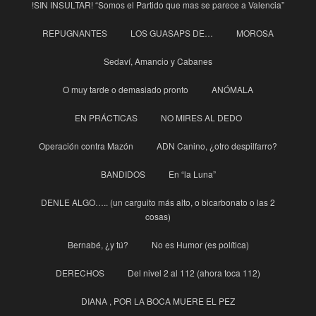
!SIN INSULTAR! “Somos el Partido que mas se parece a Valencia”
REPUGNANTES
LOS GUASAPS DE…
MOROSA
Sedaví, Amancio y Cabanes
O muy tarde o demasiado pronto
ANÓMALA
EN PRÁCTICAS
NO MIRES AL DEDO
Operación contra Mazón
ADN Canino, ¿otro despilfarro?
BANDIDOS
En “la Luna”
DENLE ALGO….. (un carguito más alto, o bicarbonato o las 2
cosas)
Bernabé, ¿y tú?
No es Humor (es política)
DERECHOS
Del nivel 2 al 112 (ahora toca 112)
DIANA , POR LA BOCA MUERE EL PEZ