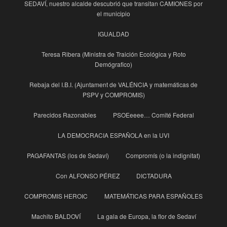
SEDAVÍ, nuestro alcalde descubrió que transitan CAMIONES por
el municipio
IGUALDAD
Teresa Ribera (Ministra de Traición Ecológica y Roto
Demógrafico)
Rebaja del I.B.I. (Ajuntament de VALÉNCIA y matemáticas de
PSPV y COMPROMIS)
Parecidos Razonables
PSOEeeee… Comité Federal
LA DEMOCRACIA ESPAÑOLA en la UVI
PAGAFANTAS (los de Sedaví)
Compromís (o la indignitat)
Con ALFONSO PÉREZ
DICTADURA
COMPROMIS HEROIC
MATEMÁTICAS PARA ESPAÑOLES
Machito BALDOVÍ
La gala de Europa, la flor de Sedaví