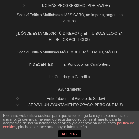
NO MÁS PROGRESISMO (POR FAVOR)
Sedaví,Edificio Multiabusos MÁS CARO, no importa, pagan los
vecinos.
¿DÓNDE ESTA MEJOR TÚ DINERO? ¿ EN TU BOLSILLO O EN
EL DE LOS POLITICOS?
Sedaví Edificio Multiusos MÁS TARDE, MÁS CARO, MÁS FEO.
INDECENTES
El Pensador en Cuarentena
La Guinda y la Guindilla
Ayuntamiento
Enhorabuena al Pueblo de Sedaví
SEDAVI, UN AYUNTAMIENTO OPACO, PERO QUE MUY
OPACO…. Y CARO, MUY CARO
Este sitio web utiliza cookies para que usted tenga la mejor experiencia de
usuario. Si continúa navegando está dando su consentimiento para la
La Voz de los Vecinos
Contacta con nosotros
aceptación de las mencionadas cookies y la aceptación de nuestra
política de
cookies
, pinche el enlace para mayor información.
“Un hombre vale, lo que vale su palabra”.
ACEPTAR