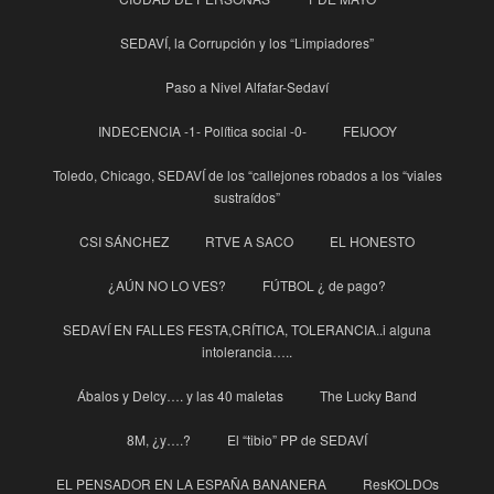
SEDAVÍ, la Corrupción y los “Limpiadores”
Paso a Nivel Alfafar-Sedaví
INDECENCIA -1- Política social -0-
FEIJOOY
Toledo, Chicago, SEDAVÍ de los “callejones robados a los “viales
sustraídos”
CSI SÁNCHEZ
RTVE A SACO
EL HONESTO
¿AÚN NO LO VES?
FÚTBOL ¿ de pago?
SEDAVÍ EN FALLES FESTA,CRÍTICA, TOLERANCIA..i alguna
intolerancia…..
Ábalos y Delcy…. y las 40 maletas
The Lucky Band
8M, ¿y….?
El “tibio” PP de SEDAVÍ
EL PENSADOR EN LA ESPAÑA BANANERA
ResKOLDOs