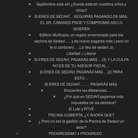
Septiembre está ahí ¿Donde estarán nuestros niños y
niñas?
SI ERES DE SEDAVÍ… SEGUIRÁS PAGANDO DE MÁS.
EL SR. CABANES-PSOE Y COMPROMIS ASI LO
QUIEREN
Edificio Multiusos, un regalo envenenado para los
vecinos de Sedaví….. y de nuevo pagarás más ( pero no
te lo contaran)…..La Veu de sedaví, sí
Libertad = Liberal
SI ERES DE SEDAVÍ, PAGARÁS MÁS… (3) Y LA CULPA
NO ES DE TU ASESOR FISCAL…
SI ERES DE SEDAVI, PAGARÁS MÁS… (2) PARA
ESTO…
SI ERES DE SEDAVÍ….. ….PAGARÁS MÁS.
Encuentra las diferencias….
¿Por qué en SEDAVÍ pagamos más
impuestos de los debidos?
El Luto y RTVE
PISCINA CUBIERTA, ¿Y AHORA QUE?
¿ Pero no era la gestión de la Piscina de Sedaví un
éxito?
PROGRESISMO ǂ PROGRESO