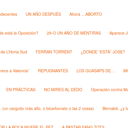
ndecentes
UN AÑO DESPUÉS
Ahora …ABORTO
e está la Oposición?
29-O UN AÑO DE MENTIRAS
Aparece 
 de L’Horta Sud
FERRAN TORRENT
¿DONDE “ESTÁ” JOSE?
rece a Valencia”
REPUGNANTES
LOS GUASAPS DE…
M
EN PRÁCTICAS
NO MIRES AL DEDO
Operación contra M
un carguito más alto, o bicarbonato o las 2 cosas)
Bernabé, ¿y t
POR LA BOCA MUERE EL PEZ
A PASTAR FANG TOTS