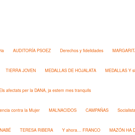
via
AUDITORÍA PSOEZ
Derechos y fidelidades
MARGARIT
TIERRA JOVEN
MEDALLAS DE HOJALATA
MEDALLAS Y si
Els afectats per la DANA, ja estem mes tranquils
lencia contra la Mujer
MALNACIDOS
CAMPAÑAS
Socialist
RNABÉ
TERESA RIBERA
Y ahora… FRANCO
MAZÓN HA D