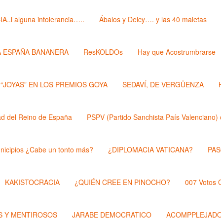
i alguna intolerancia…..
Ábalos y Delcy…. y las 40 maletas
A ESPAÑA BANANERA
ResKOLDOs
Hay que Acostrumbrarse
 “JOYAS” EN LOS PREMIOS GOYA
SEDAVÍ, DE VERGÜENZA
 del Reino de España
PSPV (Partido Sanchista País Valenciano) 
nicipios ¿Cabe un tonto más?
¿DIPLOMACIA VATICANA?
PAS
KAKISTOCRACIA
¿QUIÉN CREE EN PINOCHO?
007 Votos
 Y MENTIROSOS
JARABE DEMOCRATICO
ACOMPPLEJAD