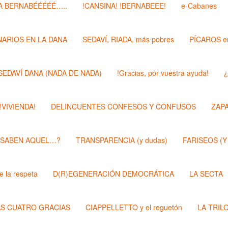
 BERNABÉÉÉÉÉ…..
!CANSINA! !BERNABEEE!
e-Cabanes
ARIOS EN LA DANA
SEDAVÍ, RIADA, más pobres
PÍCAROS e
SEDAVÍ DANA (NADA DE NADA)
!Gracias, por vuestra ayuda!
¿
 !VIVIENDA!
DELINCUENTES CONFESOS Y CONFUSOS
ZAP
 SABEN AQUEL…?
TRANSPARENCIA (y dudas)
FARISEOS (Y
 la respeta
D(R)EGENERACIÓN DEMOCRÁTICA
LA SECTA
AS CUATRO GRACIAS
CIAPPELLETTO y el reguetón
LA TRIL