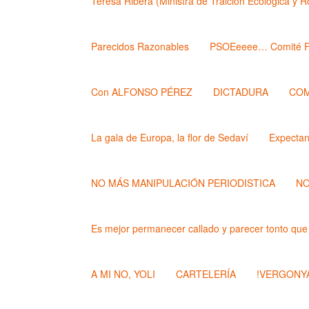
Teresa Ribera (Ministra de Traición Ecológica y 
Parecidos Razonables
PSOEeeee… Comité F
Con ALFONSO PÉREZ
DICTADURA
COM
La gala de Europa, la flor de Sedaví
Expecta
NO MÁS MANIPULACIÓN PERIODISTICA
NO
Es mejor permanecer callado y parecer tonto que
A MI NO, YOLI
CARTELERÍA
!VERGONYA