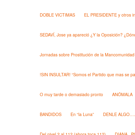
DOBLE VICTIMAS
EL PRESIDENTE y otros i
SEDAVÍ, Jose ya apareció ¿Y la Oposición? ¿Dónd
Jornadas sobre Prostitución de la Mancomunidad
!SIN INSULTAR! “Somos el Partido que mas se pa
O muy tarde o demasiado pronto
ANÓMALA
BANDIDOS
En “la Luna”
DENLE ALGO….. (
Del nivel 2 al 112 (ahora toca 112)
DIANA , 