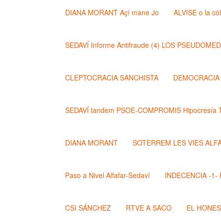
DIANA MORANT Açí mane Jo
ALVISE o la có
SEDAVÍ Informe Antifraude (4) LOS PSEUDOME
CLEPTOCRACIA SANCHISTA
DEMOCRACIA (
SEDAVÍ tandem PSOE-COMPROMIS Hipocresía T
DIANA MORANT
SOTERREM LES VIES ALF
Paso a Nivel Alfafar-Sedaví
INDECENCIA -1- Po
CSI SÁNCHEZ
RTVE A SACO
EL HONE