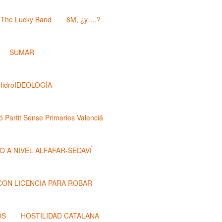
The Lucky Band
8M, ¿y….?
SUMAR
HidroIDEOLOGÍA
ó Partit Sense Primaries Valenciá
O A NIVEL ALFAFAR-SEDAVÍ
 CON LICENCIA PARA ROBAR
OS
HOSTILIDAD CATALANA