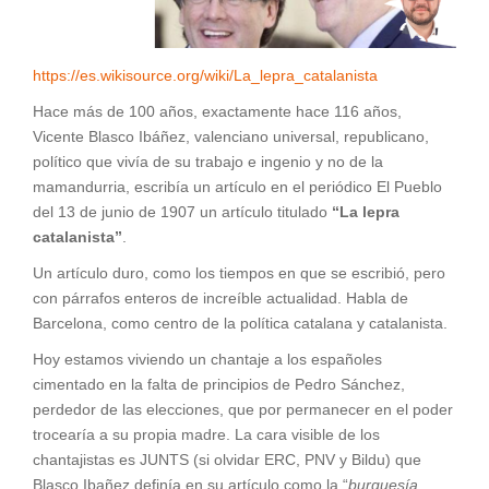
https://es.wikisource.org/wiki/La_lepra_catalanista
Hace más de 100 años, exactamente hace 116 años,
Vicente Blasco Ibáñez, valenciano universal, republicano,
político que vivía de su trabajo e ingenio y no de la
mamandurria, escribía un artículo en el periódico El Pueblo
del 13 de junio de 1907 un artículo titulado
“La lepra
catalanista”
.
Un artículo duro, como los tiempos en que se escribió, pero
con párrafos enteros de increíble actualidad. Habla de
Barcelona, como centro de la política catalana y catalanista.
Hoy estamos viviendo un chantaje a los españoles
cimentado en la falta de principios de Pedro Sánchez,
perdedor de las elecciones, que por permanecer en el poder
trocearía a su propia madre. La cara visible de los
chantajistas es JUNTS (si olvidar ERC, PNV y Bildu) que
Blasco Ibañez definía en su artículo como la “
burguesía