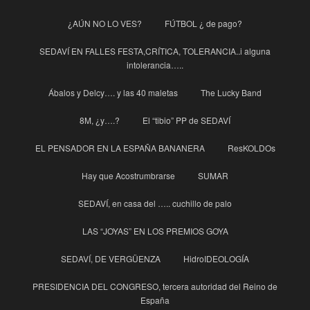
¿AÚN NO LO VES?
FÚTBOL ¿ de pago?
SEDAVÍ EN FALLES FESTA,CRÍTICA, TOLERANCIA..i alguna
intolerancia…..
Ábalos y Delcy…. y las 40 maletas
The Lucky Band
8M, ¿y….?
El “tibio” PP de SEDAVÍ
EL PENSADOR EN LA ESPAÑA BANANERA
ResKOLDOs
Hay que Acostrumbrarse
SUMAR
SEDAVÍ, en casa del ….. cuchillo de palo
LAS “JOYAS” EN LOS PREMIOS GOYA
SEDAVÍ, DE VERGÜENZA
HidroIDEOLOGÍA
PRESIDENCIA DEL CONGRESO, tercera autoridad del Reino de
España