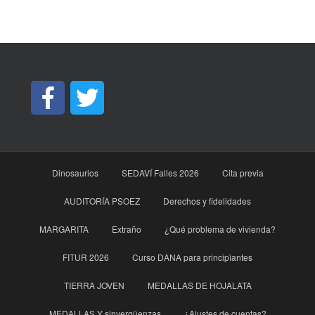
Dinosaurios
SEDAVÍ Falles 2026
Cita previa
AUDITORÍA PSOEZ
Derechos y fidelidades
MARGARITA
Extraño
¿Qué problema de vivienda?
FITUR 2026
Curso DANA para principìantes
TIERRA JOVEN
MEDALLAS DE HOJALATA
MEDALLAS Y sinvergüenzas
¿Ajustes de cuentas?