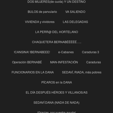
DOS MUJERES(de cuota) Y UN DESTINO
BULOS de parvulario
VA SALIENDO
VIVIENDA y vividores
LAS DELEGADAS
LA PERR@ DEL HORTELANO
CHAQUETERA BERNABÉÉÉÉÉ…..
!CANSINA! !BERNABEEE!
e-Cabanes
Caraduras 3
Operación BERNABÉ
MAN-INFESTACIÓN
Caraduras
FUNCIONARIOS EN LA DANA
SEDAVÍ, RIADA, más pobres
PÍCAROS en la DANA
EL DÍA DESPUÉS HÉROES Y VILLANOS/AS
SEDAVÍ DANA (NADA DE NADA)
!Gracias, por vuestra ayuda!