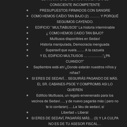
CONSCIENTE INCOMPETENTE
PRESUPUESTOS FIRMADOS CON SANGRE
COMO HEMOS CAÍDO TAN BAJO (2) ……… Y PORQUÉ
SEGUIMOS CAYENDO.
EDIFICIO ” MULTIABUSOS” La historia interminable
¿ COMO HEMOS CAIDO TAN BAJO?
Multiusos disponibles en Sedaví
Historia manipulada, Democracia menguada
Superavit que vuela……. A la cazuela
Y EL EDIFICIO MULTIUSOS … ………….“¿PA
CUANDO?”
Septiembre está ahí ¿Donde estarán nuestros niños y
niñas?
SI ERES DE SEDAVÍ… SEGUIRÁS PAGANDO DE MÁS.
EL SR. CABANES-PSOE Y COMPROMIS ASI LO
QUIEREN
Edificio Multiusos, un regalo envenenado para los
vecinos de Sedaví….. y de nuevo pagarás más ( pero no
te lo contaran)…..La Veu de sedaví, sí
Libertad = Liberal
SI ERES DE SEDAVÍ, PAGARÁS MÁS… (3) Y LA CULPA
NO ES DE TU ASESOR FISCAL…