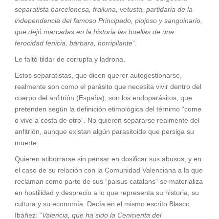
separatista barcelonesa, frailuna, vetusta, partidaria de la
independencia del famoso Principado, piojoso y sanguinario,
que dejó marcadas en la historia las huellas de una
ferocidad fenicia, bárbara, horripilante
”.
Le faltó tildar de corrupta y ladrona.
Estos separatistas, que dicen querer autogestionarse,
realmente son como el parásito que necesita vivir dentro del
cuerpo del anfitrión (España), son los endoparásitos, que
pretenden según la definición etimológica del térnimo “come
o vive a costa de otro”. No quieren separarse realmente del
anfitrión, aunque existan algún parasitoide que persiga su
muerte.
Quieren atiborrarse sin pensar en dosificar sus abusos, y en
el caso de su relación con la Comunidad Valenciana a la que
reclaman como parte de sus “paisus catalans” se materializa
en hostilidad y desprecio a lo que representa su historia, su
cultura y su economía. Decía en el mismo escrito Blasco
Ibáñez: “
Valencia, que ha sido la Cenicienta del