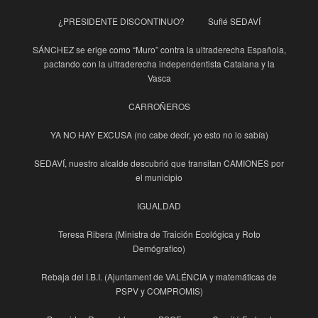
¿PRESIDENTE DISCONTINUO?
Suflé SEDAVÍ
SÁNCHEZ se erige como “Muro” contra la ultraderecha Española,
pactando con la ultraderecha independentista Catalana y la
Vasca
CARROÑEROS
YA NO HAY EXCUSA (no cabe decir, yo esto no lo sabía)
SEDAVÍ, nuestro alcalde descubrió que transitan CAMIONES por
el municipio
IGUALDAD
Teresa Ribera (Ministra de Traición Ecológica y Roto
Demógrafico)
Rebaja del I.B.I. (Ajuntament de VALÉNCIA y matemáticas de
PSPV y COMPROMIS)