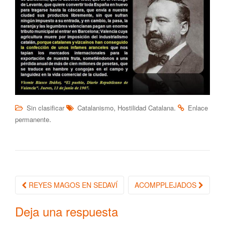
,
.
Sin clasificar
Catalanismo
Hostilidad Catalana
Enlace
.
permanente
REYES MAGOS EN SEDAVÍ
ACOMPPLEJADOS
Navegación de la entrada
Deja una respuesta