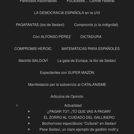
Parecidos Razonables
PSOEeeee… Comité Federal
LA DEMOCRACIA ESPAÑOLA en la UVI
PAGAFANTAS (los de Sedaví)
Compromís (o la indignitat)
Con ALFONSO PÉREZ
DICTADURA
COMPROMIS HEROIC
MATEMÁTICAS PARA ESPAÑOLES
Machito BALDOVÍ
La gala de Europa, la flor de Sedaví
Expectantes con SUPER MAZÓN
Manifestacio per la subvencio al CATALANISME
Articulos de Opinión
Actualidad
¿PAGAR TÚ?, ¡TÚ QUE VAS A PAGAR!
EL ZORRO AL CUIDADO DEL GALLINERO
Bochornoso espectáculo “Cultural” en Sedaví
Psoe Sedaví, un claro ejemplo de gestión inútil y