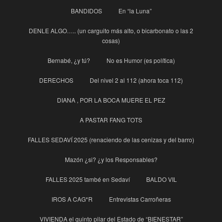
BANDIDOS
En “la Luna”
DENLE ALGO….. (un carguito más alto, o bicarbonato o las 2
cosas)
Bernabé, ¿y tú?
No es Humor (es política)
DERECHOS
Del nivel 2 al 112 (ahora toca 112)
DIANA , POR LA BOCA MUERE EL PEZ
A PASTAR FANG TOTS
FALLES SEDAVÍ 2025 (renaciendo de las cenizas y del barro)
Mazón ¿si? ¿y los Responsables?
FALLES 2025 també en Sedaví
BALDO VIL
IROS A CAG*R
Entrevistas Carroñeras
VIVIENDA el quinto pilar del Estado de “BIENESTAR”