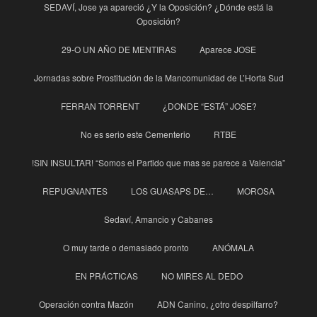
SEDAVÍ, Jose ya apareció ¿Y la Oposición? ¿Dónde está la
Oposición?
29-O UN AÑO DE MENTIRAS
Aparece JOSE
Jornadas sobre Prostitución de la Mancomunidad de L’Horta Sud
FERRAN TORRENT
¿DONDE “ESTÁ” JOSE?
No es serio este Cementerio
RTBE
!SIN INSULTAR! “Somos el Partido que mas se parece a Valencia”
REPUGNANTES
LOS GUASAPS DE…
MOROSA
Sedaví, Amancio y Cabanes
O muy tarde o demasiado pronto
ANÓMALA
EN PRÁCTICAS
NO MIRES AL DEDO
Operación contra Mazón
ADN Canino, ¿otro despilfarro?