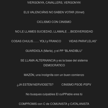
!VERGONYA, CAVALLERS, VERGONYA!
ELS VALENCIÁNS NO SABEN VOTAR (Ximet)
CICLISMO CON CINISMO
NO LE LLAMES SUCIEDAD, LLAMALE …BIODIVERSIDAD
COSAS CHULIS…… YOLI y FRANCO
VIDAS PARA”LELAS”
GUARDIOLA (María), y el PP “BLANDIBLU”
SE LLAMA ALTERNANCIA y es la base del sistema
DEMOCRATICO
MAZÓN, una incógnita con un buen comienzo
¿JA ESTEM NERVIOSETS?
CINISMO PSOE-PSPV
No busques culpables El culPPable eres tú
COMPROMIS con C de COMUNISTA y CATALANISTA