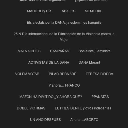
MADURO y Cia.
ÁBALOS
MEMORIA
Els afectats per la DANA, ja estem mes tranquils
25 N Día Internacional de la Eliminación de la Violencia contra la
Mujer
MALNACIDOS
CAMPAÑAS
Socialista, Feminista
ACTIVISTAS DE LA DANA
DANA Morant
VOLEM VOTAR
PILAR BERNABÉ
TERESA RIBERA
Y ahora… FRANCO
MAZÓN HA DIMITIDO ¿Y AHORA QUÉ?
PPANATAS
DOBLE VICTIMAS
EL PRESIDENTE y otros indecentes
UN AÑO DESPUÉS
Ahora …ABORTO