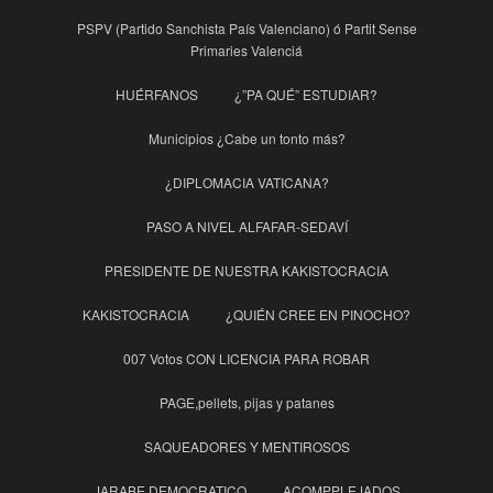
PSPV (Partido Sanchista País Valenciano) ó Partit Sense
Primaries Valenciá
HUÉRFANOS
¿”PA QUÉ” ESTUDIAR?
Municipios ¿Cabe un tonto más?
¿DIPLOMACIA VATICANA?
PASO A NIVEL ALFAFAR-SEDAVÍ
PRESIDENTE DE NUESTRA KAKISTOCRACIA
KAKISTOCRACIA
¿QUIÉN CREE EN PINOCHO?
007 Votos CON LICENCIA PARA ROBAR
PAGE,pellets, pijas y patanes
SAQUEADORES Y MENTIROSOS
JARABE DEMOCRATICO
ACOMPPLEJADOS