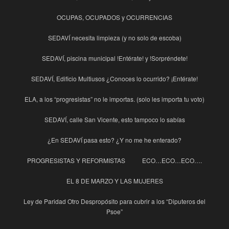
OCUPAS, OCUPADOS y OCURRENCIAS
SEDAVÍ necesita limpieza (y no solo de escoba)
SEDAVÍ, piscina municipal !Entérate! y !Sorpréndete!
SEDAVÍ, Edificio Multiusos ¿Conoces lo ocurrido? ¡Entérate!
ELA, a los “progresistas” no le importas. (solo les importa tu voto)
SEDAVÍ, calle San Vicente, esto tampoco lo sabías
¿En SEDAVÍ pasa esto? ¿Y no me he enterado?
PROGRESISTAS Y REFORMISTAS
ECO…ECO…ECO….
EL 8 DE MARZO Y LAS MUJERES
Ley de Paridad Otro Despropósito para cubrir a los “Diputeros del
Psoe”