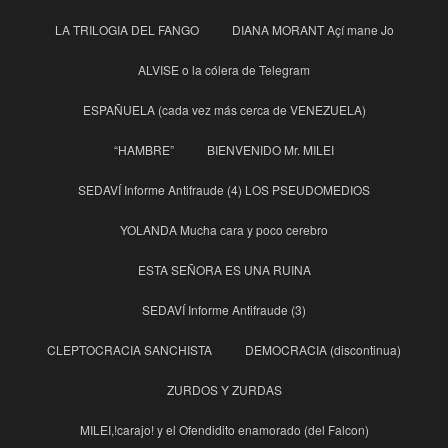
LA TRILOGIA DEL FANGO
DIANA MORANT Açí mane Jo
ALVISE o la cólera de Telegram
ESPAÑUELA (cada vez más cerca de VENEZUELA)
“HAMBRE”
BIENVENIDO Mr. MILEI
SEDAVÍ Informe Antifraude (4) LOS PSEUDOMEDIOS
YOLANDA Mucha cara y poco cerebro
ESTA SEÑORA ES UNA RUINA
SEDAVÍ Informe Antifraude (3)
CLEPTOCRACIA SANCHISTA
DEMOCRACIA (discontinua)
ZURDOS Y ZURDAS
MILEI,!carajo! y el Ofendidito enamorado (del Falcon)