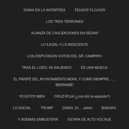
DIANA EN LA ANTARTIDA
FEIJOOY FLOJOOY
LOS TRES TERRONES
ALIANZA DE CIVILIZACIONES EN SEDAVÍ
LO ILEGAL Y LO INDECENTE
LOS DISPUTADOS VOTOS DEL SR. CAMPAYO
TRAS EL LODO, VA SALIENDO
ES UNA MUECA
EL PARIPÉ DEL AYUNTAMIENTO MOVIL Y COMO SIEMPRE……
!BERNABÉ!
YO ESTOY BIEN
CRUZ ROJA (¿nos dió la espalda?)
LO SOCIAL
TRUMP
DIANA, DI ….adiós
BASURA
Y ADEMÁS EMBUSTERA
ESTAFA DE ALTO VOLTAJE