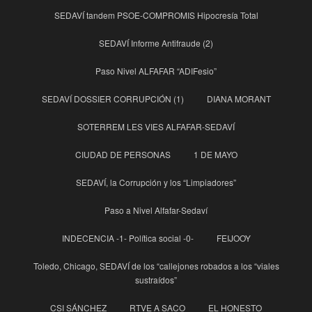
SEDAVÍ tandem PSOE-COMPROMIS Hipocresía Total
SEDAVÍ Informe Antifraude (2)
Paso Nivel ALFAFAR “ADIFesio”
SEDAVÍ DOSSIER CORRUPCIÓN (1)
DIANA MORANT
SOTERREM LES VIES ALFAFAR-SEDAVÍ
CIUDAD DE PERSONAS
1 DE MAYO
SEDAVÍ, la Corrupción y los “Limpiadores”
Paso a Nivel Alfafar-Sedaví
INDECENCIA -1- Política social -0-
FEIJOOY
Toledo, Chicago, SEDAVÍ de los “callejones robados a los “viales
sustraídos”
CSI SÁNCHEZ
RTVE A SACO
EL HONESTO