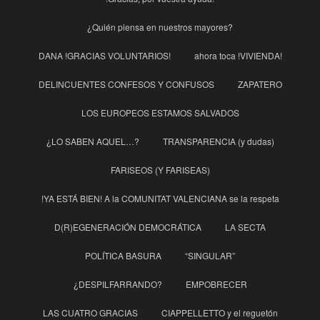
¿Quién piensa en nuestros mayores?
DANA !GRACIAS VOLUNTARIOS!
ahora toca !VIVIENDA!
DELINCUENTES CONFESOS Y CONFUSOS
ZAPATERO
LOS EUROPEOS ESTAMOS SALVADOS
¿LO SABEN AQUEL…?
TRANSPARENCIA (y dudas)
FARISEOS (Y FARISEAS)
!YA ESTÁ BIEN! A la COMUNITAT VALENCIANA se la respeta
D(R)EGENERACIÓN DEMOCRÁTICA
LA SECTA
POLÍTICA BASURA
“SINGULAR”
¿DESPILFARRANDO?
EMPOBRECER
LAS CUATRO GRACIAS
CIAPPELLETTO y el reguetón