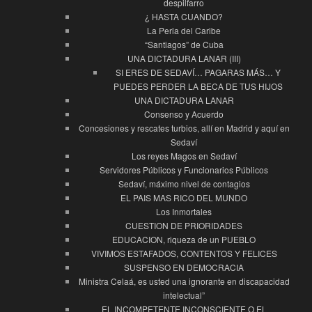
despilfarro
¿ HASTA CUANDO?
La Perla del Caribe
“Santiagos” de Cuba
UNA DICTADURA LANAR (III)
SI ERES DE SEDAVÍ… PAGARAS MÁS… Y
PUEDES PERDER LA BECA DE TUS HIJOS
UNA DICTADURA LANAR
Consenso y Acuerdo
Concesiones y rescates turbios, allí en Madrid y aquí en
Sedaví
Los reyes Magos en Sedaví
Servidores Públicos y Funcionarios Públicos
Sedaví, máximo nivel de contagios
EL PAIS MAS RICO DEL MUNDO
Los Inmortales
CUESTION DE PRIORIDADES
EDUCACION, riqueza de un PUEBLO
VIVIMOS ESTAFADOS, CONTENTOS Y FELICES
SUSPENSO EN DEMOCRACIA
Ministra Celaá, es usted una ignorante en discapacidad
intelectual”
EL INCOMPETENTE INCONSCIENTE O EL