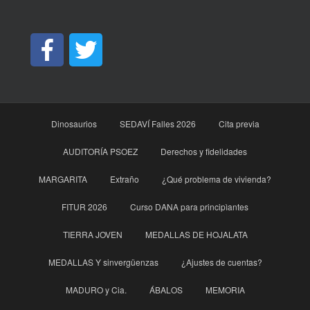
Dinosaurios
SEDAVÍ Falles 2026
Cita previa
AUDITORÍA PSOEZ
Derechos y fidelidades
MARGARITA
Extraño
¿Qué problema de vivienda?
FITUR 2026
Curso DANA para principìantes
TIERRA JOVEN
MEDALLAS DE HOJALATA
MEDALLAS Y sinvergüenzas
¿Ajustes de cuentas?
MADURO y Cia.
ÁBALOS
MEMORIA