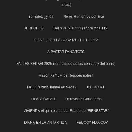
cosas)
Bernabé, ¿y tú?
No es Humor (es política)
DERECHOS
Del nivel 2 al 112 (ahora toca 112)
DIANA , POR LA BOCA MUERE EL PEZ
A PASTAR FANG TOTS
FALLES SEDAVÍ 2025 (renaciendo de las cenizas y del barro)
Mazón ¿si? ¿y los Responsables?
FALLES 2025 també en Sedaví
BALDO VIL
IROS A CAG*R
Entrevistas Carroñeras
VIVIENDA el quinto pilar del Estado de “BIENESTAR”
DIANA EN LA ANTARTIDA
FEIJOOY FLOJOOY