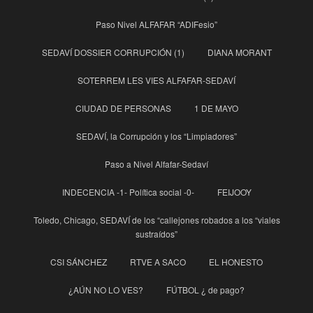
Paso Nivel ALFAFAR “ADIFesio”
SEDAVÍ DOSSIER CORRUPCIÓN (1)
DIANA MORANT
SOTERREM LES VIES ALFAFAR-SEDAVÍ
CIUDAD DE PERSONAS
1 DE MAYO
SEDAVÍ, la Corrupción y los “Limpiadores”
Paso a Nivel Alfafar-Sedaví
INDECENCIA -1- Política social -0-
FEIJOOY
Toledo, Chicago, SEDAVÍ de los “callejones robados a los “viales
sustraídos”
CSI SÁNCHEZ
RTVE A SACO
EL HONESTO
¿AÚN NO LO VES?
FÚTBOL ¿ de pago?