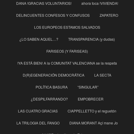
DANA !GRACIAS VOLUNTARIOS!
ahora toca !VIVIENDA!
DELINCUENTES CONFESOS Y CONFUSOS
ZAPATERO
LOS EUROPEOS ESTAMOS SALVADOS
¿LO SABEN AQUEL…?
TRANSPARENCIA (y dudas)
FARISEOS (Y FARISEAS)
!YA ESTÁ BIEN! A la COMUNITAT VALENCIANA se la respeta
D(R)EGENERACIÓN DEMOCRÁTICA
LA SECTA
POLÍTICA BASURA
“SINGULAR”
¿DESPILFARRANDO?
EMPOBRECER
LAS CUATRO GRACIAS
CIAPPELLETTO y el reguetón
LA TRILOGIA DEL FANGO
DIANA MORANT Açí mane Jo