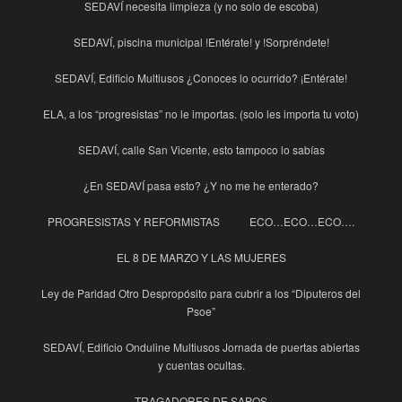
SEDAVÍ necesita limpieza (y no solo de escoba)
SEDAVÍ, piscina municipal !Entérate! y !Sorpréndete!
SEDAVÍ, Edificio Multiusos ¿Conoces lo ocurrido? ¡Entérate!
ELA, a los “progresistas” no le importas. (solo les importa tu voto)
SEDAVÍ, calle San Vicente, esto tampoco lo sabías
¿En SEDAVÍ pasa esto? ¿Y no me he enterado?
PROGRESISTAS Y REFORMISTAS
ECO…ECO…ECO….
EL 8 DE MARZO Y LAS MUJERES
Ley de Paridad Otro Despropósito para cubrir a los “Diputeros del
Psoe”
SEDAVÍ, Edificio Onduline Multiusos Jornada de puertas abiertas
y cuentas ocultas.
TRAGADORES DE SAPOS