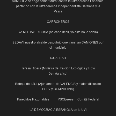
SÁNCHEZ se erige como “Muro” contra la ultraderecha Española,
pactando con la ultraderecha independentista Catalana y la
Vasca
CARROÑEROS
YA NO HAY EXCUSA (no cabe decir, yo esto no lo sabía)
SEDAVÍ, nuestro alcalde descubrió que transitan CAMIONES por
el municipio
IGUALDAD
Teresa Ribera (Ministra de Traición Ecológica y Roto
Demógrafico)
Rebaja del I.B.I. (Ajuntament de VALÉNCIA y matemáticas de
PSPV y COMPROMIS)
Parecidos Razonables
PSOEeeee… Comité Federal
LA DEMOCRACIA ESPAÑOLA en la UVI