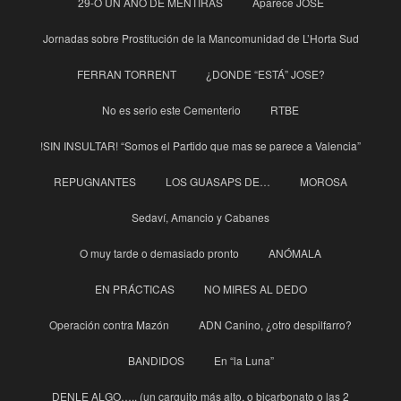
29-O UN AÑO DE MENTIRAS
Aparece JOSE
Jornadas sobre Prostitución de la Mancomunidad de L’Horta Sud
FERRAN TORRENT
¿DONDE “ESTÁ” JOSE?
No es serio este Cementerio
RTBE
!SIN INSULTAR! “Somos el Partido que mas se parece a Valencia”
REPUGNANTES
LOS GUASAPS DE…
MOROSA
Sedaví, Amancio y Cabanes
O muy tarde o demasiado pronto
ANÓMALA
EN PRÁCTICAS
NO MIRES AL DEDO
Operación contra Mazón
ADN Canino, ¿otro despilfarro?
BANDIDOS
En “la Luna”
DENLE ALGO….. (un carguito más alto, o bicarbonato o las 2