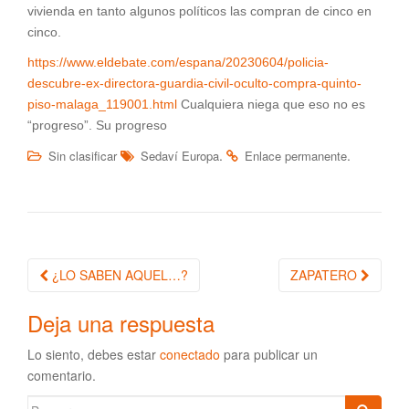
vivienda en tanto algunos políticos las compran de cinco en
cinco.
https://www.eldebate.com/espana/20230604/policia-
descubre-ex-directora-guardia-civil-oculto-compra-quinto-
piso-malaga_119001.html
Cualquiera niega que eso no es
“progreso”. Su progreso
.
.
Sin clasificar
Sedaví Europa
Enlace permanente
¿LO SABEN AQUEL…?
ZAPATERO
Navegación de la entrada
Deja una respuesta
Lo siento, debes estar
conectado
para publicar un
comentario.
Buscar: