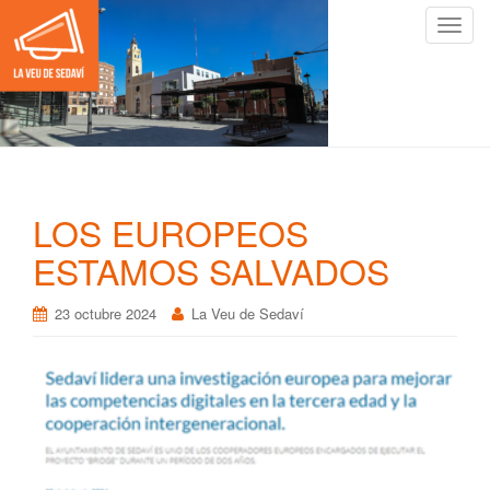
C
a
m
b
i
a
r
n
LOS EUROPEOS
a
v
ESTAMOS SALVADOS
e
g
23 octubre 2024
La Veu de Sedaví
a
c
i
ó
n