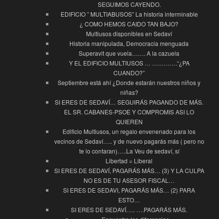
SEGUIMOS CAYENDO.
EDIFICIO ” MULTIABUSOS” La historia interminable
¿ COMO HEMOS CAIDO TAN BAJO?
Multiusos disponibles en Sedaví
Historia manipulada, Democracia menguada
Superavit que vuela……. A la cazuela
Y EL EDIFICIO MULTIUSOS … ………….“¿PA
CUANDO?”
Septiembre está ahí ¿Donde estarán nuestros niños y
niñas?
SI ERES DE SEDAVÍ… SEGUIRÁS PAGANDO DE MÁS.
EL SR. CABANES-PSOE Y COMPROMIS ASI LO
QUIEREN
Edificio Multiusos, un regalo envenenado para los
vecinos de Sedaví….. y de nuevo pagarás más ( pero no
te lo contaran)…..La Veu de sedaví, sí
Libertad = Liberal
SI ERES DE SEDAVÍ, PAGARÁS MÁS… (3) Y LA CULPA
NO ES DE TU ASESOR FISCAL…
SI ERES DE SEDAVI, PAGARÁS MÁS… (2) PARA
ESTO…
SI ERES DE SEDAVÍ….. ….PAGARÁS MÁS.