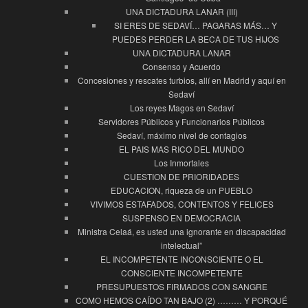
UNA DICTADURA LANAR (III)
SI ERES DE SEDAVÍ… PAGARAS MÁS… Y
PUEDES PERDER LA BECA DE TUS HIJOS
UNA DICTADURA LANAR
Consenso y Acuerdo
Concesiones y rescates turbios, allí en Madrid y aquí en
Sedaví
Los reyes Magos en Sedaví
Servidores Públicos y Funcionarios Públicos
Sedaví, máximo nivel de contagios
EL PAIS MAS RICO DEL MUNDO
Los Inmortales
CUESTION DE PRIORIDADES
EDUCACION, riqueza de un PUEBLO
VIVIMOS ESTAFADOS, CONTENTOS Y FELICES
SUSPENSO EN DEMOCRACIA
Ministra Celaá, es usted una ignorante en discapacidad
intelectual”
EL INCOMPETENTE INCONSCIENTE O EL
CONSCIENTE INCOMPETENTE
PRESUPUESTOS FIRMADOS CON SANGRE
COMO HEMOS CAÍDO TAN BAJO (2) ……… Y PORQUÉ