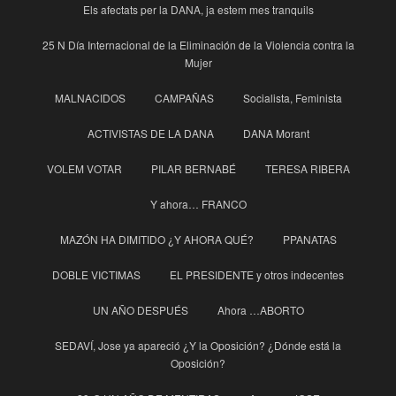
Els afectats per la DANA, ja estem mes tranquils
25 N Día Internacional de la Eliminación de la Violencia contra la
Mujer
MALNACIDOS
CAMPAÑAS
Socialista, Feminista
ACTIVISTAS DE LA DANA
DANA Morant
VOLEM VOTAR
PILAR BERNABÉ
TERESA RIBERA
Y ahora… FRANCO
MAZÓN HA DIMITIDO ¿Y AHORA QUÉ?
PPANATAS
DOBLE VICTIMAS
EL PRESIDENTE y otros indecentes
UN AÑO DESPUÉS
Ahora …ABORTO
SEDAVÍ, Jose ya apareció ¿Y la Oposición? ¿Dónde está la
Oposición?