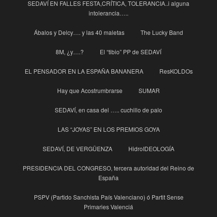
SEDAVÍ EN FALLES FESTA,CRÍTICA, TOLERANCIA..i alguna
intolerancia…..
Ábalos y Delcy…. y las 40 maletas
The Lucky Band
8M, ¿y….?
El “tibio” PP de SEDAVÍ
EL PENSADOR EN LA ESPAÑA BANANERA
ResKOLDOs
Hay que Acostrumbrarse
SUMAR
SEDAVÍ, en casa del ….. cuchillo de palo
LAS “JOYAS” EN LOS PREMIOS GOYA
SEDAVÍ, DE VERGÜENZA
HidroIDEOLOGÍA
PRESIDENCIA DEL CONGRESO, tercera autoridad del Reino de
España
PSPV (Partido Sanchista País Valenciano) ó Partit Sense
Primaries Valenciá