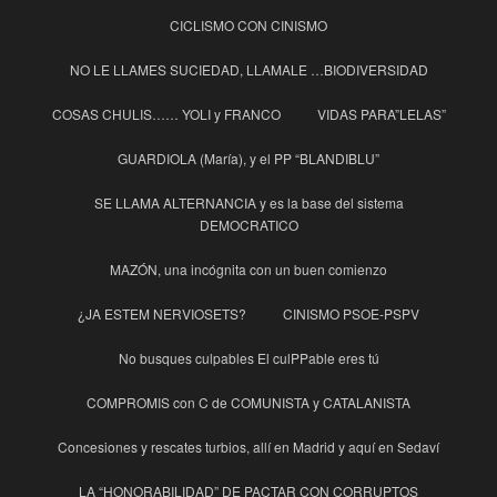
CICLISMO CON CINISMO
NO LE LLAMES SUCIEDAD, LLAMALE …BIODIVERSIDAD
COSAS CHULIS…… YOLI y FRANCO
VIDAS PARA”LELAS”
GUARDIOLA (María), y el PP “BLANDIBLU”
SE LLAMA ALTERNANCIA y es la base del sistema
DEMOCRATICO
MAZÓN, una incógnita con un buen comienzo
¿JA ESTEM NERVIOSETS?
CINISMO PSOE-PSPV
No busques culpables El culPPable eres tú
COMPROMIS con C de COMUNISTA y CATALANISTA
Concesiones y rescates turbios, allí en Madrid y aquí en Sedaví
LA “HONORABILIDAD” DE PACTAR CON CORRUPTOS