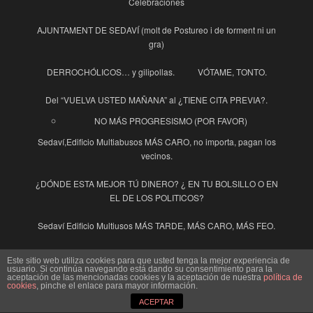
Celebraciones
AJUNTAMENT DE SEDAVÍ (molt de Postureo i de forment ni un
gra)
DERROCHÓLICOS… y gilipollas.
VÓTAME, TONTO.
Del “VUELVA USTED MAÑANA” al ¿TIENE CITA PREVIA?.
NO MÁS PROGRESISMO (POR FAVOR)
Sedaví,Edificio Multiabusos MÁS CARO, no importa, pagan los
vecinos.
¿DÓNDE ESTA MEJOR TÚ DINERO? ¿ EN TU BOLSILLO O EN
EL DE LOS POLITICOS?
Sedaví Edificio Multiusos MÁS TARDE, MÁS CARO, MÁS FEO.
INDECENTES
El Pensador en Cuarentena
Este sitio web utiliza cookies para que usted tenga la mejor experiencia de
usuario. Si continúa navegando está dando su consentimiento para la
aceptación de las mencionadas cookies y la aceptación de nuestra
política de
La Guinda y la Guindilla
cookies
, pinche el enlace para mayor información.
ACEPTAR
Ayuntamiento