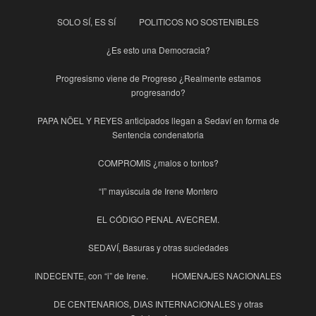
SOLO SÍ, ES SÍ
POLITICOS NO SOSTENIBLES
¿Es esto una Democracia?
Progresismo viene de Progreso ¿Realmente estamos
progresando?
PAPA NÖEL Y REYES anticipados llegan a Sedaví en forma de
Sentencia condenatoria
COMPROMIS ¿malos o tontos?
“I” mayúscula de Irene Montero
EL CÓDIGO PENAL AVECREM.
SEDAVÍ, Basuras y otras suciedades
INDECENTE, con “i” de Irene.
HOMENAJES NACIONALES
DE CENTENARIOS, DIAS INTERNACIONALES y otras