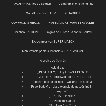
PAGAFANTAS (los de Sedaví)
Compromís (o la indignitat)
Con ALFONSO PÉREZ
DICTADURA
COMPROMIS HEROIC
MATEMÁTICAS PARA ESPAÑOLES
Machito BALDOVÍ
La gala de Europa, la flor de Sedaví
Expectantes con SUPER MAZÓN
Manifestacio per la subvencio al CATALANISME
Articulos de Opinión
Actualidad
¿PAGAR TÚ?, ¡TÚ QUE VAS A PAGAR!
EL ZORRO AL CUIDADO DEL GALLINERO
Bochornoso espectáculo “Cultural” en Sedaví
Psoe Sedaví, un claro ejemplo de gestión inútil y
despilfarro
¿ HASTA CUANDO?
La Perla del Caribe
“Santiagos” de Cuba