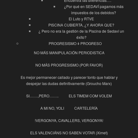
Encuentra las diferencias….
¿Por qué en SEDAVÍ pagamos más
impuestos de los debidos?
El Luto y RTVE
PISCINA CUBIERTA, ¿Y AHORA QUE?
¿ Pero no era la gestión de la Piscina de Sedaví un
éxito?
PROGRESISMO ǂ PROGRESO
NO MÁS MANIPULACIÓN PERIODISTICA
NO MÁS PROGRESISMO (POR FAVOR)
Es mejor permanecer callado y parecer tonto que hablar y
despejar las dudas definitivamente (Groucho Marx)
SI…….,PERO……..
ELS TIMEM COM VOLEM
A MI NO, YOLI
CARTELERÍA
!VERGONYA, CAVALLERS, VERGONYA!
ELS VALENCIÁNS NO SABEN VOTAR (Ximet)