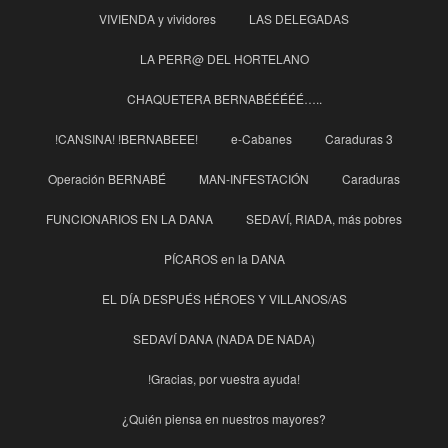
VIVIENDA y vividores
LAS DELEGADAS
LA PERR@ DEL HORTELANO
CHAQUETERA BERNABÉÉÉÉÉ…..
!CANSINA! !BERNABEEE!
e-Cabanes
Caraduras 3
Operación BERNABÉ
MAN-INFESTACIÓN
Caraduras
FUNCIONARIOS EN LA DANA
SEDAVÍ, RIADA, más pobres
PÍCAROS en la DANA
EL DÍA DESPUÉS HÉROES Y VILLANOS/AS
SEDAVÍ DANA (NADA DE NADA)
!Gracias, por vuestra ayuda!
¿Quién piensa en nuestros mayores?