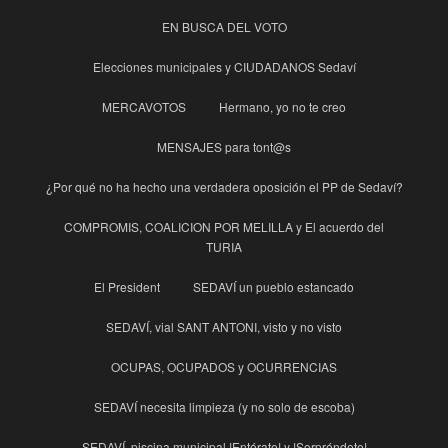
EN BUSCA DEL VOTO
Elecciones municipales y CIUDADANOS Sedaví
MERCAVOTOS
Hermano, yo no te creo
MENSAJES para tont@s
¿Por qué no ha hecho una verdadera oposición el PP de Sedaví?
COMPROMIS, COALICION POR MELILLA y El acuerdo del
TURIA
El President
SEDAVÍ un pueblo estancado
SEDAVÍ, vial SANT ANTONI, visto y no visto
OCUPAS, OCUPADOS y OCURRENCIAS
SEDAVÍ necesita limpieza (y no solo de escoba)
SEDAVÍ, piscina municipal !Entérate! y !Sorpréndete!