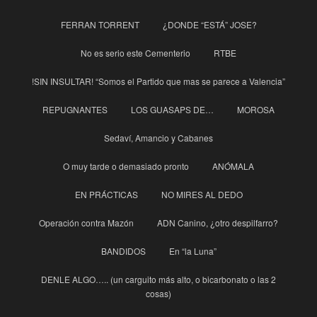
FERRAN TORRENT
¿DONDE “ESTÁ” JOSE?
No es serio este Cementerio
RTBE
!SIN INSULTAR! “Somos el Partido que mas se parece a Valencia”
REPUGNANTES
LOS GUASAPS DE…
MOROSA
Sedaví, Amancio y Cabanes
O muy tarde o demasiado pronto
ANÓMALA
EN PRÁCTICAS
NO MIRES AL DEDO
Operación contra Mazón
ADN Canino, ¿otro despilfarro?
BANDIDOS
En “la Luna”
DENLE ALGO….. (un carguito más alto, o bicarbonato o las 2
cosas)