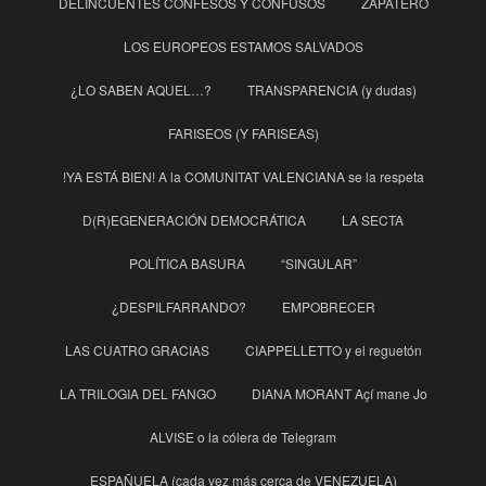
DELINCUENTES CONFESOS Y CONFUSOS
ZAPATERO
LOS EUROPEOS ESTAMOS SALVADOS
¿LO SABEN AQUEL…?
TRANSPARENCIA (y dudas)
FARISEOS (Y FARISEAS)
!YA ESTÁ BIEN! A la COMUNITAT VALENCIANA se la respeta
D(R)EGENERACIÓN DEMOCRÁTICA
LA SECTA
POLÍTICA BASURA
“SINGULAR”
¿DESPILFARRANDO?
EMPOBRECER
LAS CUATRO GRACIAS
CIAPPELLETTO y el reguetón
LA TRILOGIA DEL FANGO
DIANA MORANT Açí mane Jo
ALVISE o la cólera de Telegram
ESPAÑUELA (cada vez más cerca de VENEZUELA)