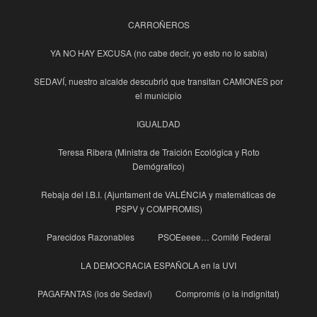
CARROÑEROS
YA NO HAY EXCUSA (no cabe decir, yo esto no lo sabía)
SEDAVÍ, nuestro alcalde descubrió que transitan CAMIONES por
el municipio
IGUALDAD
Teresa Ribera (Ministra de Traición Ecológica y Roto
Demógrafico)
Rebaja del I.B.I. (Ajuntament de VALÉNCIA y matemáticas de
PSPV y COMPROMIS)
Parecidos Razonables
PSOEeeee… Comité Federal
LA DEMOCRACIA ESPAÑOLA en la UVI
PAGAFANTAS (los de Sedaví)
Compromís (o la indignitat)