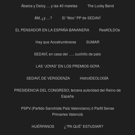
Ábalos y Delcy…. y las 40 maletas
The Lucky Band
8M, ¿y….?
El “tibio” PP de SEDAVÍ
EL PENSADOR EN LA ESPAÑA BANANERA
ResKOLDOs
Hay que Acostrumbrarse
SUMAR
SEDAVÍ, en casa del ….. cuchillo de palo
LAS “JOYAS” EN LOS PREMIOS GOYA
SEDAVÍ, DE VERGÜENZA
HidroIDEOLOGÍA
PRESIDENCIA DEL CONGRESO, tercera autoridad del Reino de
España
PSPV (Partido Sanchista País Valenciano) ó Partit Sense
Primaries Valenciá
HUÉRFANOS
¿”PA QUÉ” ESTUDIAR?