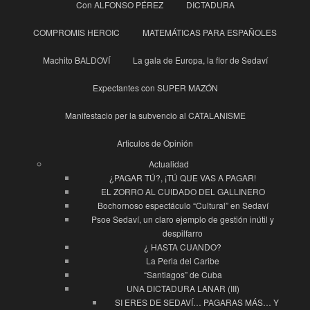
Con ALFONSO PÉREZ
DICTADURA
COMPROMIS HEROIC
MATEMÁTICAS PARA ESPAÑOLES
Machito BALDOVÍ
La gala de Europa, la flor de Sedaví
Expectantes con SUPER MAZÓN
Manifestacio per la subvencio al CATALANISME
Articulos de Opinión
Actualidad
¿PAGAR TÚ?, ¡TÚ QUE VAS A PAGAR!
EL ZORRO AL CUIDADO DEL GALLINERO
Bochornoso espectáculo “Cultural” en Sedaví
Psoe Sedaví, un claro ejemplo de gestión inútil y
despilfarro
¿ HASTA CUANDO?
La Perla del Caribe
“Santiagos” de Cuba
UNA DICTADURA LANAR (III)
SI ERES DE SEDAVÍ… PAGARAS MÁS… Y