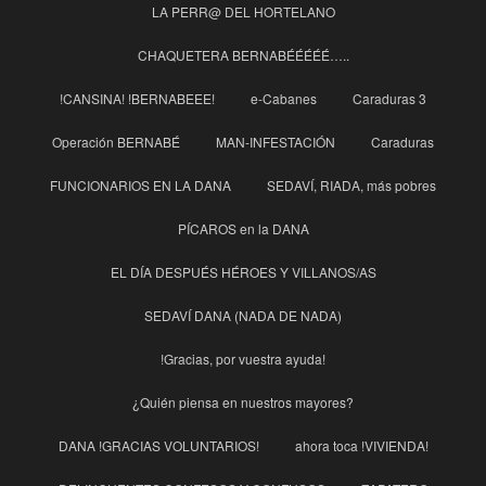
LA PERR@ DEL HORTELANO
CHAQUETERA BERNABÉÉÉÉÉ…..
!CANSINA! !BERNABEEE!
e-Cabanes
Caraduras 3
Operación BERNABÉ
MAN-INFESTACIÓN
Caraduras
FUNCIONARIOS EN LA DANA
SEDAVÍ, RIADA, más pobres
PÍCAROS en la DANA
EL DÍA DESPUÉS HÉROES Y VILLANOS/AS
SEDAVÍ DANA (NADA DE NADA)
!Gracias, por vuestra ayuda!
¿Quién piensa en nuestros mayores?
DANA !GRACIAS VOLUNTARIOS!
ahora toca !VIVIENDA!