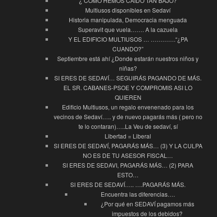
¿ COMO HEMOS CAIDO TAN BAJO?
Multiusos disponibles en Sedaví
Historia manipulada, Democracia menguada
Superavit que vuela……. A la cazuela
Y EL EDIFICIO MULTIUSOS … ………….“¿PA
CUANDO?”
Septiembre está ahí ¿Donde estarán nuestros niños y
niñas?
SI ERES DE SEDAVÍ… SEGUIRÁS PAGANDO DE MÁS.
EL SR. CABANES-PSOE Y COMPROMIS ASI LO
QUIEREN
Edificio Multiusos, un regalo envenenado para los
vecinos de Sedaví….. y de nuevo pagarás más ( pero no
te lo contaran)…..La Veu de sedaví, sí
Libertad = Liberal
SI ERES DE SEDAVÍ, PAGARÁS MÁS… (3) Y LA CULPA
NO ES DE TU ASESOR FISCAL…
SI ERES DE SEDAVI, PAGARÁS MÁS… (2) PARA
ESTO…
SI ERES DE SEDAVÍ….. ….PAGARÁS MÁS.
Encuentra las diferencias….
¿Por qué en SEDAVÍ pagamos más
impuestos de los debidos?