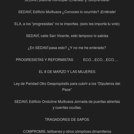
SEDAVÍ, Edificio Multiusos ¿Conoces lo ocurrido? ¡Entérate!
ELA, a los “progresistas” no le importas. (solo les importa tu voto)
SEDAVÍ, calle San Vicente, esto tampoco lo sabías
¿En SEDAVÍ pasa esto? ¿Y no me he enterado?
PROGRESISTAS Y REFORMISTAS
ECO…ECO…ECO….
EL 8 DE MARZO Y LAS MUJERES
Ley de Paridad Otro Despropósito para cubrir a los “Diputeros del
Psoe”
SEDAVÍ, Edificio Onduline Multiusos Jornada de puertas abiertas
y cuentas ocultas.
TRAGADORES DE SAPOS
COMPROMIS, talibanes y otros cómplices dinamiteros