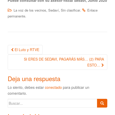
Puede consultar con su asesor fiscal Sedaví, Junio 2020
,
,
.
La voz de los vecinos
Sedaví
Sin clasificar
Enlace
.
permanente
El Luto y RTVE
Navegación de la entrada
SI ERES DE SEDAVI, PAGARÁS MÁS… (2) PARA
ESTO…
Deja una respuesta
Lo siento, debes estar
conectado
para publicar un
comentario.
Buscar: