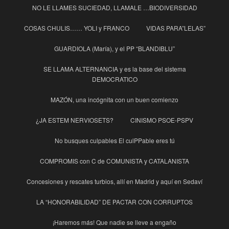
NO LE LLAMES SUCIEDAD, LLAMALE …BIODIVERSIDAD
COSAS CHULIS…… YOLI y FRANCO
VIDAS PARA”LELAS”
GUARDIOLA (María), y el PP “BLANDIBLU”
SE LLAMA ALTERNANCIA y es la base del sistema
DEMOCRATICO
MAZÓN, una incógnita con un buen comienzo
¿JA ESTEM NERVIOSETS?
CINISMO PSOE-PSPV
No busques culpables El culPPable eres tú
COMPROMIS con C de COMUNISTA y CATALANISTA
Concesiones y rescates turbios, allí en Madrid y aquí en Sedaví
LA “HONORABILIDAD” DE PACTAR CON CORRUPTOS
¡Haremos más! Que nadie se lleve a engaño