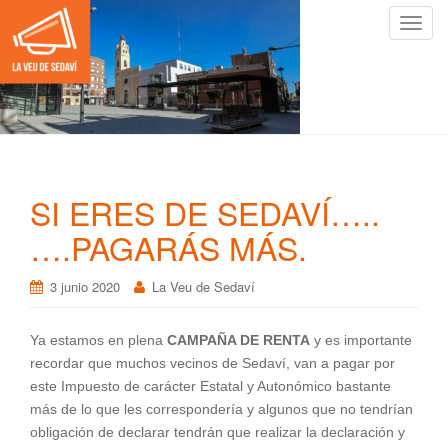
C
a
m
b
i
a
r
n
SI ERES DE SEDAVÍ…..
a
v
….PAGARÁS MÁS.
e
g
3 junio 2020
La Veu de Sedaví
a
c
Ya estamos en plena
CAMPAÑA DE RENTA
y es importante
i
recordar que muchos vecinos de Sedaví, van a pagar por
ó
este Impuesto de carácter Estatal y Autonómico bastante
n
más de lo que les correspondería y algunos que no tendrían
obligación de declarar tendrán que realizar la declaración y