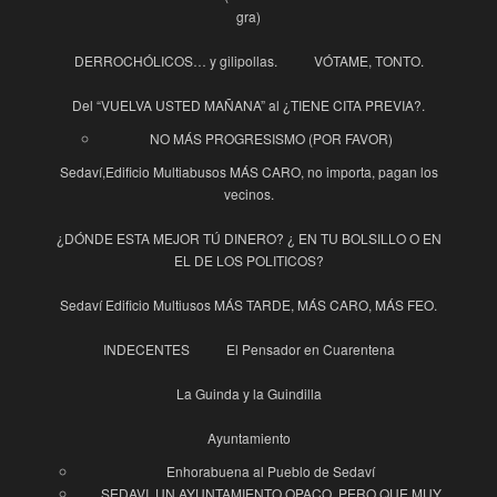
gra)
DERROCHÓLICOS… y gilipollas.
VÓTAME, TONTO.
Del “VUELVA USTED MAÑANA” al ¿TIENE CITA PREVIA?.
NO MÁS PROGRESISMO (POR FAVOR)
Sedaví,Edificio Multiabusos MÁS CARO, no importa, pagan los
vecinos.
¿DÓNDE ESTA MEJOR TÚ DINERO? ¿ EN TU BOLSILLO O EN
EL DE LOS POLITICOS?
Sedaví Edificio Multiusos MÁS TARDE, MÁS CARO, MÁS FEO.
INDECENTES
El Pensador en Cuarentena
La Guinda y la Guindilla
Ayuntamiento
Enhorabuena al Pueblo de Sedaví
SEDAVI, UN AYUNTAMIENTO OPACO, PERO QUE MUY