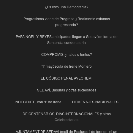
¿Es esto una Democracia?
Progresismo viene de Progreso ¿Realmente estamos
progresando?
PAPA NÖEL Y REYES anticipados llegan a Sedaví en forma de
Sentencia condenatoria
COMPROMIS ¿malos o tontos?
“I” mayúscula de Irene Montero
EL CÓDIGO PENAL AVECREM.
SEDAVÍ, Basuras y otras suciedades
INDECENTE, con “i” de Irene.
HOMENAJES NACIONALES
DE CENTENARIOS, DIAS INTERNACIONALES y otras
Celebraciones
AJUNTAMENT DE SEDAVÍ (molt de Postureo i de forment ni un