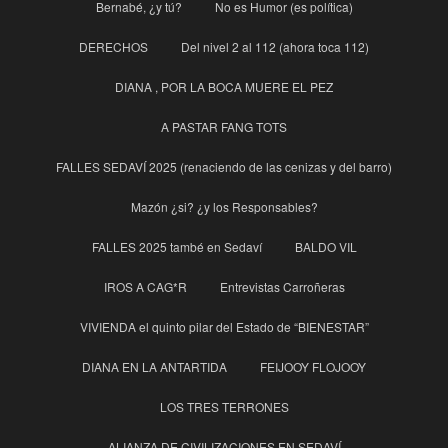
Bernabé, ¿y tú?
No es Humor (es política)
DERECHOS
Del nivel 2 al 112 (ahora toca 112)
DIANA , POR LA BOCA MUERE EL PEZ
A PASTAR FANG TOTS
FALLES SEDAVÍ 2025 (renaciendo de las cenizas y del barro)
Mazón ¿si? ¿y los Responsables?
FALLES 2025 també en Sedaví
BALDO VIL
IROS A CAG*R
Entrevistas Carroñeras
VIVIENDA el quinto pilar del Estado de “BIENESTAR”
DIANA EN LA ANTARTIDA
FEIJOOY FLOJOOY
LOS TRES TERRONES
ALIANZA DE CIVILIZACIONES EN SEDAVÍ