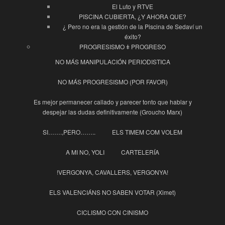
El Luto y RTVE
PISCINA CUBIERTA, ¿Y AHORA QUE?
¿ Pero no era la gestión de la Piscina de Sedaví un
éxito?
PROGRESISMO ǂ PROGRESO
NO MÁS MANIPULACIÓN PERIODISTICA
NO MÁS PROGRESISMO (POR FAVOR)
Es mejor permanecer callado y parecer tonto que hablar y
despejar las dudas definitivamente (Groucho Marx)
SI…….,PERO……..
ELS TIMEM COM VOLEM
A MI NO, YOLI
CARTELERÍA
!VERGONYA, CAVALLERS, VERGONYA!
ELS VALENCIÁNS NO SABEN VOTAR (Ximet)
CICLISMO CON CINISMO