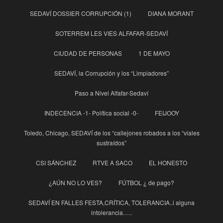
SEDAVÍ DOSSIER CORRUPCIÓN (1)
DIANA MORANT
SOTERREM LES VIES ALFAFAR-SEDAVÍ
CIUDAD DE PERSONAS
1 DE MAYO
SEDAVÍ, la Corrupción y los “Limpiadores”
Paso a Nivel Alfafar-Sedaví
INDECENCIA -1- Política social -0-
FEIJOOY
Toledo, Chicago, SEDAVÍ de los “callejones robados a los “viales
sustraídos”
CSI SÁNCHEZ
RTVE A SACO
EL HONESTO
¿AÚN NO LO VES?
FÚTBOL ¿ de pago?
SEDAVÍ EN FALLES FESTA,CRÍTICA, TOLERANCIA..i alguna
intolerancia…..