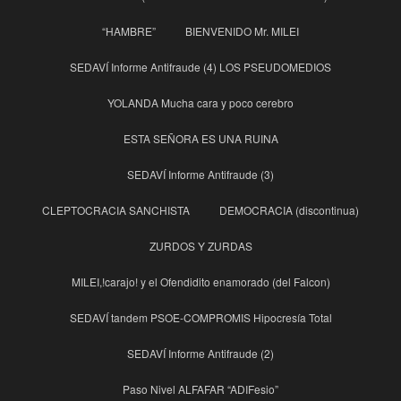
“HAMBRE”
BIENVENIDO Mr. MILEI
SEDAVÍ Informe Antifraude (4) LOS PSEUDOMEDIOS
YOLANDA Mucha cara y poco cerebro
ESTA SEÑORA ES UNA RUINA
SEDAVÍ Informe Antifraude (3)
CLEPTOCRACIA SANCHISTA
DEMOCRACIA (discontinua)
ZURDOS Y ZURDAS
MILEI,!carajo! y el Ofendidito enamorado (del Falcon)
SEDAVÍ tandem PSOE-COMPROMIS Hipocresía Total
SEDAVÍ Informe Antifraude (2)
Paso Nivel ALFAFAR “ADIFesio”