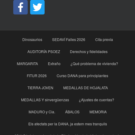
Dinosaurios
SEDAVÍ Falles 2026
Cita previa
AUDITORÍA PSOEZ
Derechos y fidelidades
MARGARITA
Extraño
¿Qué problema de vivienda?
FITUR 2026
Curso DANA para principìantes
TIERRA JOVEN
MEDALLAS DE HOJALATA
MEDALLAS Y sinvergüenzas
¿Ajustes de cuentas?
MADURO y Cia.
ÁBALOS
MEMORIA
Els afectats per la DANA, ja estem mes tranquils