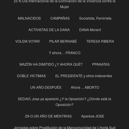
25 N Día Internacional de la Eliminación de la Violencia contra la
Mujer
MALNACIDOS
CAMPAÑAS
Socialista, Feminista
ACTIVISTAS DE LA DANA
DANA Morant
VOLEM VOTAR
PILAR BERNABÉ
TERESA RIBERA
Y ahora… FRANCO
MAZÓN HA DIMITIDO ¿Y AHORA QUÉ?
PPANATAS
DOBLE VICTIMAS
EL PRESIDENTE y otros indecentes
UN AÑO DESPUÉS
Ahora …ABORTO
SEDAVÍ, Jose ya apareció ¿Y la Oposición? ¿Dónde está la
Oposición?
29-O UN AÑO DE MENTIRAS
Aparece JOSE
Jornadas sobre Prostitución de la Mancomunidad de L’Horta Sud