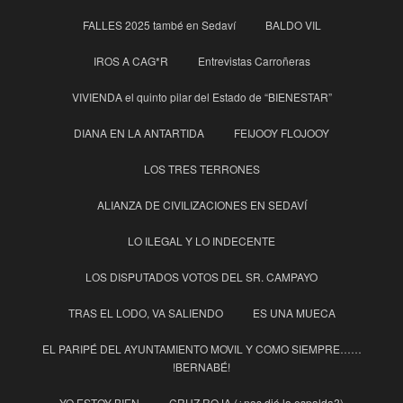
FALLES 2025 també en Sedaví
BALDO VIL
IROS A CAG*R
Entrevistas Carroñeras
VIVIENDA el quinto pilar del Estado de “BIENESTAR”
DIANA EN LA ANTARTIDA
FEIJOOY FLOJOOY
LOS TRES TERRONES
ALIANZA DE CIVILIZACIONES EN SEDAVÍ
LO ILEGAL Y LO INDECENTE
LOS DISPUTADOS VOTOS DEL SR. CAMPAYO
TRAS EL LODO, VA SALIENDO
ES UNA MUECA
EL PARIPÉ DEL AYUNTAMIENTO MOVIL Y COMO SIEMPRE……
!BERNABÉ!
YO ESTOY BIEN
CRUZ ROJA (¿nos dió la espalda?)