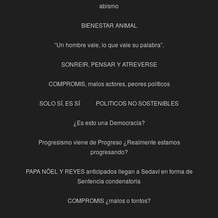
abismo
BIENESTAR ANIMAL
“Un hombre vale, lo que vale su palabra”.
SONREIR, PENSAR Y ATREVERSE
COMPROMIS, malos actores, peores políticos
SOLO SÍ, ES SÍ
POLITICOS NO SOSTENIBLES
¿Es esto una Democracia?
Progresismo viene de Progreso ¿Realmente estamos
progresando?
PAPA NÖEL Y REYES anticipados llegan a Sedaví en forma de
Sentencia condenatoria
COMPROMIS ¿malos o tontos?