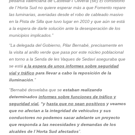
pedanía valenciana de Castellar-l´Oliveral (sic) El consistorio
de l´Horta Sud no quiere esperar más a que Fomento repare
las luminarias, averiadas desde el robo de cableado masivo
en la Pista de Silla que tuvo lugar en 2010 y que aún se está
a la espera de darle solución ante la desesperación de los
municipios implicados.”
“La delegada del Gobierno, Pilar Bernabé, precisamente en
la visita al anillo verde que pasa por este núcleo poblacional
en torno a la Senda de les Vaques de Sedaví aseguraba que
se está
a la espera de unos informes sobre seguridad
vial y tráfico
para llevar a cabo la reposición de la
iluminación
.”
“Bernabé desvelaba que se
estaban realizando
determinados
informes sobre funciones de tráfico y
seguridad vial
, “y
hasta que no sean positivos
y veamos
que no afectan a la integridad de vehículos y sus
conductores no podemos sacar adelante un proyecto
que responda a las necesidades y demandas de los
alcaldes de l´Horta Sud afectados
”.