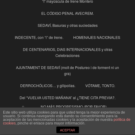
“I” mayúscula de Irene Montero
EL CÓDIGO PENAL AVECREM.
SEDAVÍ, Basuras y otras suciedades
INDECENTE, con “i” de Irene.
HOMENAJES NACIONALES
DE CENTENARIOS, DIAS INTERNACIONALES y otras
Celebraciones
AJUNTAMENT DE SEDAVÍ (molt de Postureo i de forment ni un
gra)
DERROCHÓLICOS… y gilipollas.
VÓTAME, TONTO.
Del “VUELVA USTED MAÑANA” al ¿TIENE CITA PREVIA?.
NO MÁS PROGRESISMO (POR FAVOR)
Este sitio web utiliza cookies para que usted tenga la mejor experiencia de
Sedaví,Edificio Multiabusos MÁS CARO, no importa, pagan los
usuario. Si continúa navegando está dando su consentimiento para la
aceptación de las mencionadas cookies y la aceptación de nuestra
política de
vecinos.
cookies
, pinche el enlace para mayor información.
ACEPTAR
¿DÓNDE ESTA MEJOR TÚ DINERO? ¿ EN TU BOLSILLO O EN