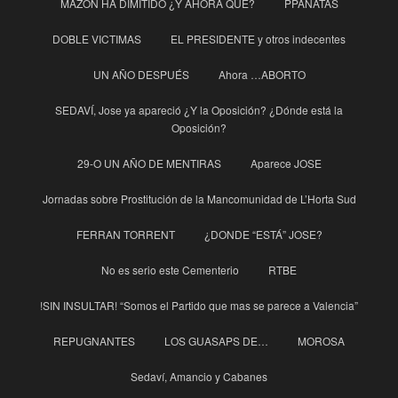
MAZÓN HA DIMITIDO ¿Y AHORA QUÉ?
PPANATAS
DOBLE VICTIMAS
EL PRESIDENTE y otros indecentes
UN AÑO DESPUÉS
Ahora …ABORTO
SEDAVÍ, Jose ya apareció ¿Y la Oposición? ¿Dónde está la
Oposición?
29-O UN AÑO DE MENTIRAS
Aparece JOSE
Jornadas sobre Prostitución de la Mancomunidad de L’Horta Sud
FERRAN TORRENT
¿DONDE “ESTÁ” JOSE?
No es serio este Cementerio
RTBE
!SIN INSULTAR! “Somos el Partido que mas se parece a Valencia”
REPUGNANTES
LOS GUASAPS DE…
MOROSA
Sedaví, Amancio y Cabanes