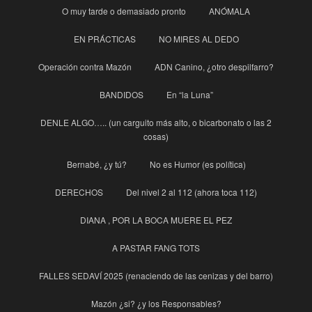
O muy tarde o demasiado pronto
ANÓMALA
EN PRÁCTICAS
NO MIRES AL DEDO
Operación contra Mazón
ADN Canino, ¿otro despilfarro?
BANDIDOS
En “la Luna”
DENLE ALGO….. (un carguito más alto, o bicarbonato o las 2
cosas)
Bernabé, ¿y tú?
No es Humor (es política)
DERECHOS
Del nivel 2 al 112 (ahora toca 112)
DIANA , POR LA BOCA MUERE EL PEZ
A PASTAR FANG TOTS
FALLES SEDAVÍ 2025 (renaciendo de las cenizas y del barro)
Mazón ¿si? ¿y los Responsables?