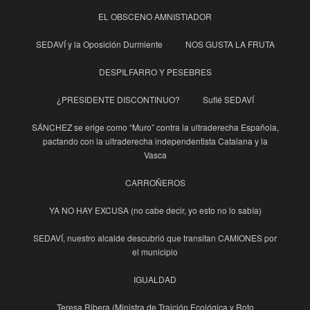
EL OBSCENO AMNISTIADOR
SEDAVÍ y la Oposición Durmiente
NOS GUSTA LA FRUTA
DESPILFARRO Y PESEBRES
¿PRESIDENTE DISCONTINUO?
Suflé SEDAVÍ
SÁNCHEZ se erige como “Muro” contra la ultraderecha Española,
pactando con la ultraderecha independentista Catalana y la
Vasca
CARROÑEROS
YA NO HAY EXCUSA (no cabe decir, yo esto no lo sabía)
SEDAVÍ, nuestro alcalde descubrió que transitan CAMIONES por
el municipio
IGUALDAD
Teresa Ribera (Ministra de Traición Ecológica y Roto