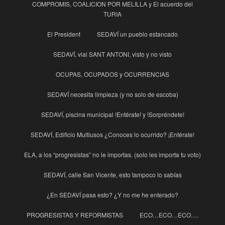
COMPROMIS, COALICION POR MELILLA y El acuerdo del
TURIA
El President
SEDAVÍ un pueblo estancado
SEDAVÍ, vial SANT ANTONI, visto y no visto
OCUPAS, OCUPADOS y OCURRENCIAS
SEDAVÍ necesita limpieza (y no solo de escoba)
SEDAVÍ, piscina municipal !Entérate! y !Sorpréndete!
SEDAVÍ, Edificio Multiusos ¿Conoces lo ocurrido? ¡Entérate!
ELA, a los “progresistas” no le importas. (solo les importa tu voto)
SEDAVÍ, calle San Vicente, esto tampoco lo sabías
¿En SEDAVÍ pasa esto? ¿Y no me he enterado?
PROGRESISTAS Y REFORMISTAS
ECO…ECO…ECO….