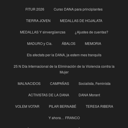
FITUR 2026
Curso DANA para principìantes
TIERRA JOVEN
MEDALLAS DE HOJALATA
MEDALLAS Y sinvergüenzas
¿Ajustes de cuentas?
MADURO y Cia.
ÁBALOS
MEMORIA
Els afectats per la DANA, ja estem mes tranquils
25 N Día Internacional de la Eliminación de la Violencia contra la
Mujer
MALNACIDOS
CAMPAÑAS
Socialista, Feminista
ACTIVISTAS DE LA DANA
DANA Morant
VOLEM VOTAR
PILAR BERNABÉ
TERESA RIBERA
Y ahora… FRANCO