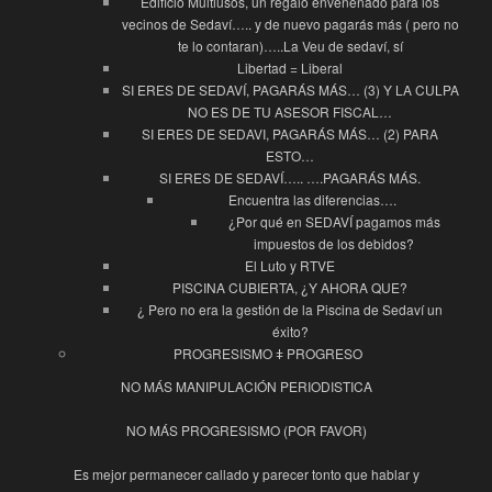
Edificio Multiusos, un regalo envenenado para los
vecinos de Sedaví….. y de nuevo pagarás más ( pero no
te lo contaran)…..La Veu de sedaví, sí
Libertad = Liberal
SI ERES DE SEDAVÍ, PAGARÁS MÁS… (3) Y LA CULPA
NO ES DE TU ASESOR FISCAL…
SI ERES DE SEDAVI, PAGARÁS MÁS… (2) PARA
ESTO…
SI ERES DE SEDAVÍ….. ….PAGARÁS MÁS.
Encuentra las diferencias….
¿Por qué en SEDAVÍ pagamos más
impuestos de los debidos?
El Luto y RTVE
PISCINA CUBIERTA, ¿Y AHORA QUE?
¿ Pero no era la gestión de la Piscina de Sedaví un
éxito?
PROGRESISMO ǂ PROGRESO
NO MÁS MANIPULACIÓN PERIODISTICA
NO MÁS PROGRESISMO (POR FAVOR)
Es mejor permanecer callado y parecer tonto que hablar y