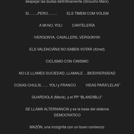
despejar las dudas definitivamente (Groucho Marx)
SI…….,PERO……..
ELS TIMEM COM VOLEM
A MI NO, YOLI
CARTELERÍA
!VERGONYA, CAVALLERS, VERGONYA!
ELS VALENCIÁNS NO SABEN VOTAR (Ximet)
CICLISMO CON CINISMO
NO LE LLAMES SUCIEDAD, LLAMALE …BIODIVERSIDAD
COSAS CHULIS…… YOLI y FRANCO
VIDAS PARA”LELAS”
GUARDIOLA (María), y el PP “BLANDIBLU”
SE LLAMA ALTERNANCIA y es la base del sistema
DEMOCRATICO
MAZÓN, una incógnita con un buen comienzo