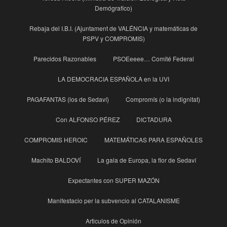
Demógrafico)
Rebaja del I.B.I. (Ajuntament de VALÉNCIA y matemáticas de
PSPV y COMPROMIS)
Parecidos Razonables
PSOEeeee… Comité Federal
LA DEMOCRACIA ESPAÑOLA en la UVI
PAGAFANTAS (los de Sedaví)
Compromís (o la indignitat)
Con ALFONSO PÉREZ
DICTADURA
COMPROMIS HEROIC
MATEMÁTICAS PARA ESPAÑOLES
Machito BALDOVÍ
La gala de Europa, la flor de Sedaví
Expectantes con SUPER MAZÓN
Manifestacio per la subvencio al CATALANISME
Articulos de Opinión