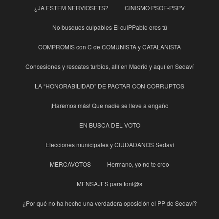
¿JA ESTEM NERVIOSETS?
CINISMO PSOE-PSPV
No busques culpables El culPPable eres tú
COMPROMIS con C de COMUNISTA y CATALANISTA
Concesiones y rescates turbios, allí en Madrid y aquí en Sedaví
LA “HONORABILIDAD” DE PACTAR CON CORRUPTOS
¡Haremos más! Que nadie se lleve a engaño
EN BUSCA DEL VOTO
Elecciones municipales y CIUDADANOS Sedaví
MERCAVOTOS
Hermano, yo no te creo
MENSAJES para tont@s
¿Por qué no ha hecho una verdadera oposición el PP de Sedaví?