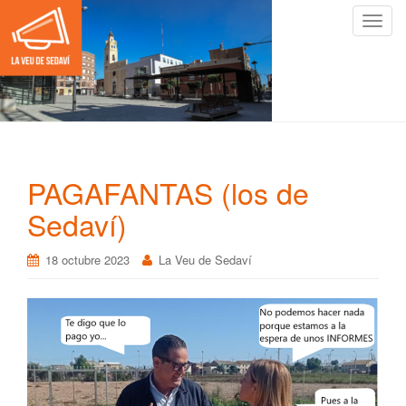
C
a
m
b
i
a
r
n
PAGAFANTAS (los de
a
v
Sedaví)
e
g
18 octubre 2023
La Veu de Sedaví
a
c
i
ó
n