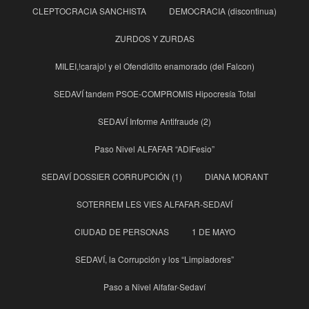
CLEPTOCRACIA SANCHISTA
DEMOCRACIA (discontinua)
ZURDOS Y ZURDAS
MILEI,!carajo! y el Ofendidito enamorado (del Falcon)
SEDAVÍ tandem PSOE-COMPROMIS Hipocresía Total
SEDAVÍ Informe Antifraude (2)
Paso Nivel ALFAFAR “ADIFesio”
SEDAVÍ DOSSIER CORRUPCIÓN (1)
DIANA MORANT
SOTERREM LES VIES ALFAFAR-SEDAVÍ
CIUDAD DE PERSONAS
1 DE MAYO
SEDAVÍ, la Corrupción y los “Limpiadores”
Paso a Nivel Alfafar-Sedaví