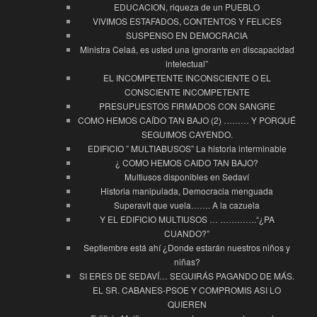
EDUCACION, riqueza de un PUEBLO
VIVIMOS ESTAFADOS, CONTENTOS Y FELICES
SUSPENSO EN DEMOCRACIA
Ministra Celaá, es usted una ignorante en discapacidad
intelectual”
EL INCOMPETENTE INCONSCIENTE O EL
CONSCIENTE INCOMPETENTE
PRESUPUESTOS FIRMADOS CON SANGRE
COMO HEMOS CAÍDO TAN BAJO (2) ……… Y PORQUÉ
SEGUIMOS CAYENDO.
EDIFICIO ” MULTIABUSOS” La historia interminable
¿ COMO HEMOS CAIDO TAN BAJO?
Multiusos disponibles en Sedaví
Historia manipulada, Democracia menguada
Superavit que vuela……. A la cazuela
Y EL EDIFICIO MULTIUSOS … ………….“¿PA
CUANDO?”
Septiembre está ahí ¿Donde estarán nuestros niños y
niñas?
SI ERES DE SEDAVÍ… SEGUIRÁS PAGANDO DE MÁS.
EL SR. CABANES-PSOE Y COMPROMIS ASI LO
QUIEREN