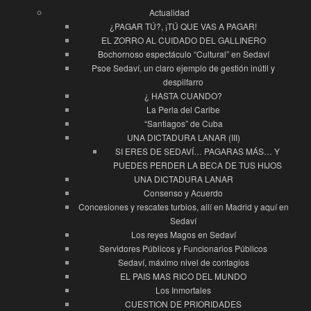
Actualidad
¿PAGAR TÚ?, ¡TÚ QUE VAS A PAGAR!
EL ZORRO AL CUIDADO DEL GALLINERO
Bochornoso espectáculo “Cultural” en Sedaví
Psoe Sedaví, un claro ejemplo de gestión inútil y
despilfarro
¿ HASTA CUANDO?
La Perla del Caribe
“Santiagos” de Cuba
UNA DICTADURA LANAR (III)
SI ERES DE SEDAVÍ… PAGARAS MÁS… Y
PUEDES PERDER LA BECA DE TUS HIJOS
UNA DICTADURA LANAR
Consenso y Acuerdo
Concesiones y rescates turbios, allí en Madrid y aquí en
Sedaví
Los reyes Magos en Sedaví
Servidores Públicos y Funcionarios Públicos
Sedaví, máximo nivel de contagios
EL PAIS MAS RICO DEL MUNDO
Los Inmortales
CUESTION DE PRIORIDADES