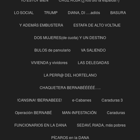
LO SOCIAL
TRUMP
DIANA, DI ….adiós
BASURA
Y ADEMÁS EMBUSTERA
ESTAFA DE ALTO VOLTAJE
DOS MUJERES(de cuota) Y UN DESTINO
BULOS de parvulario
VA SALIENDO
VIVIENDA y vividores
LAS DELEGADAS
LA PERR@ DEL HORTELANO
CHAQUETERA BERNABÉÉÉÉÉ…..
!CANSINA! !BERNABEEE!
e-Cabanes
Caraduras 3
Operación BERNABÉ
MAN-INFESTACIÓN
Caraduras
FUNCIONARIOS EN LA DANA
SEDAVÍ, RIADA, más pobres
PÍCAROS en la DANA