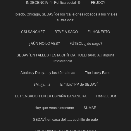
INDECENCIA -1- Política social -0-
FEIJOOY
Toledo, Chicago, SEDAVÍ de los “callejones robados a los “viales
sustraídos”
CSI SÁNCHEZ
RTVE A SACO
EL HONESTO
¿AÚN NO LO VES?
FÚTBOL ¿ de pago?
SEDAVÍ EN FALLES FESTA,CRÍTICA, TOLERANCIA..i alguna
intolerancia…..
Ábalos y Delcy…. y las 40 maletas
The Lucky Band
8M, ¿y….?
El “tibio” PP de SEDAVÍ
EL PENSADOR EN LA ESPAÑA BANANERA
ResKOLDOs
Hay que Acostrumbrarse
SUMAR
SEDAVÍ, en casa del ….. cuchillo de palo
LAS “JOYAS” EN LOS PREMIOS GOYA