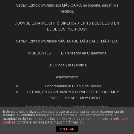
Sedaví,Edificio Multiabusos MÁS CARO, no importa, pagan los
vecinos.
¿DÓNDE ESTA MEJOR TÚ DINERO? ¿ EN TU BOLSILLO O EN
EL DE LOS POLITICOS?
Sedaví Edificio Multiusos MÁS TARDE, MÁS CARO, MÁS FEO.
INDECENTES
El Pensador en Cuarentena
La Guinda y la Guindilla
Ayuntamiento
Enhorabuena al Pueblo de Sedaví
SEDAVI, UN AYUNTAMIENTO OPACO, PERO QUE MUY
OPACO…. Y CARO, MUY CARO
La Voz de los Vecinos
Contacta con nosotros
Este sitio web utiliza cookies para que usted tenga la mejor experiencia de
usuario. Si continúa navegando está dando su consentimiento para la
“Un hombre vale, lo que vale su palabra”.
aceptación de las mencionadas cookies y la aceptación de nuestra
política de
cookies
, pinche el enlace para mayor información.
ACEPTAR
COSAS CHULIS…… YOLI y FRANCO