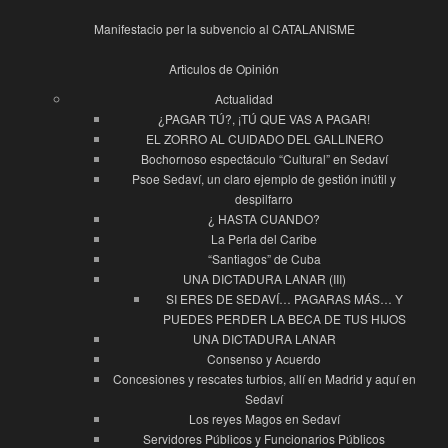
Manifestacio per la subvencio al CATALANISME
Articulos de Opinión
Actualidad
¿PAGAR TÚ?, ¡TÚ QUE VAS A PAGAR!
EL ZORRO AL CUIDADO DEL GALLINERO
Bochornoso espectáculo “Cultural” en Sedaví
Psoe Sedaví, un claro ejemplo de gestión inútil y
despilfarro
¿ HASTA CUANDO?
La Perla del Caribe
“Santiagos” de Cuba
UNA DICTADURA LANAR (III)
SI ERES DE SEDAVÍ… PAGARAS MÁS… Y
PUEDES PERDER LA BECA DE TUS HIJOS
UNA DICTADURA LANAR
Consenso y Acuerdo
Concesiones y rescates turbios, allí en Madrid y aquí en
Sedaví
Los reyes Magos en Sedaví
Servidores Públicos y Funcionarios Públicos