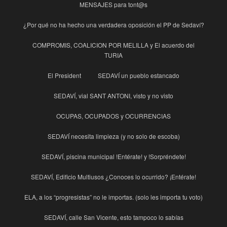
MENSAJES para tont@s
¿Por qué no ha hecho una verdadera oposición el PP de Sedaví?
COMPROMIS, COALICION POR MELILLA y El acuerdo del
TURIA
El President
SEDAVÍ un pueblo estancado
SEDAVÍ, vial SANT ANTONI, visto y no visto
OCUPAS, OCUPADOS y OCURRENCIAS
SEDAVÍ necesita limpieza (y no solo de escoba)
SEDAVÍ, piscina municipal !Entérate! y !Sorpréndete!
SEDAVÍ, Edificio Multiusos ¿Conoces lo ocurrido? ¡Entérate!
ELA, a los “progresistas” no le importas. (solo les importa tu voto)
SEDAVÍ, calle San Vicente, esto tampoco lo sabías