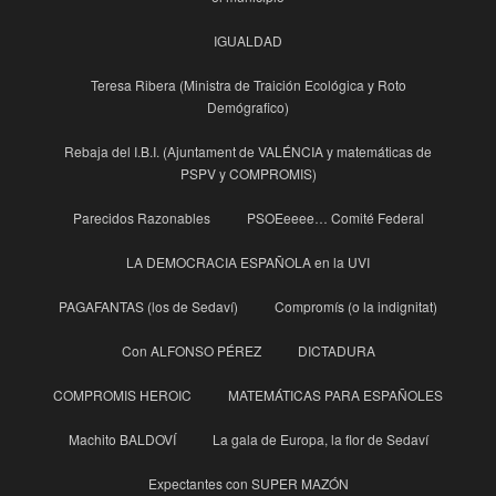
IGUALDAD
Teresa Ribera (Ministra de Traición Ecológica y Roto
Demógrafico)
Rebaja del I.B.I. (Ajuntament de VALÉNCIA y matemáticas de
PSPV y COMPROMIS)
Parecidos Razonables
PSOEeeee… Comité Federal
LA DEMOCRACIA ESPAÑOLA en la UVI
PAGAFANTAS (los de Sedaví)
Compromís (o la indignitat)
Con ALFONSO PÉREZ
DICTADURA
COMPROMIS HEROIC
MATEMÁTICAS PARA ESPAÑOLES
Machito BALDOVÍ
La gala de Europa, la flor de Sedaví
Expectantes con SUPER MAZÓN