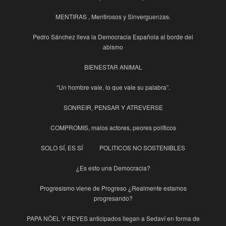
MENTIRAS , Mentirosos y Sinverguenzas.
Pedro Sánchez lleva la Democracia Española al borde del
abismo
BIENESTAR ANIMAL
“Un hombre vale, lo que vale su palabra”.
SONREIR, PENSAR Y ATREVERSE
COMPROMIS, malos actores, peores políticos
SOLO SÍ, ES SÍ
POLITICOS NO SOSTENIBLES
¿Es esto una Democracia?
Progresismo viene de Progreso ¿Realmente estamos
progresando?
PAPA NÖEL Y REYES anticipados llegan a Sedaví en forma de