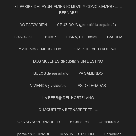
EL PARIPÉ DEL AYUNTAMIENTO MOVIL Y COMO SIEMPRE……
!BERNABÉ!
YO ESTOY BIEN
CRUZ ROJA (¿nos dió la espalda?)
LO SOCIAL
TRUMP
DIANA, DI ….adiós
BASURA
Y ADEMÁS EMBUSTERA
ESTAFA DE ALTO VOLTAJE
DOS MUJERES(de cuota) Y UN DESTINO
BULOS de parvulario
VA SALIENDO
VIVIENDA y vividores
LAS DELEGADAS
LA PERR@ DEL HORTELANO
CHAQUETERA BERNABÉÉÉÉÉ…..
!CANSINA! !BERNABEEE!
e-Cabanes
Caraduras 3
Operación BERNABÉ
MAN-INFESTACIÓN
Caraduras