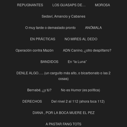
REPUGNANTES
LOS GUASAPS DE…
MOROSA
Sedaví, Amancio y Cabanes
O muy tarde o demasiado pronto
ANÓMALA
EN PRÁCTICAS
NO MIRES AL DEDO
Operación contra Mazón
ADN Canino, ¿otro despilfarro?
BANDIDOS
En “la Luna”
DENLE ALGO….. (un carguito más alto, o bicarbonato o las 2
cosas)
Bernabé, ¿y tú?
No es Humor (es política)
DERECHOS
Del nivel 2 al 112 (ahora toca 112)
DIANA , POR LA BOCA MUERE EL PEZ
A PASTAR FANG TOTS