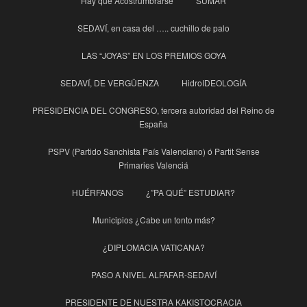
Hay que Acostrumbrarse
SUMAR
SEDAVÍ, en casa del ….. cuchillo de palo
LAS “JOYAS” EN LOS PREMIOS GOYA
SEDAVÍ, DE VERGÜENZA
HidroIDEOLOGÍA
PRESIDENCIA DEL CONGRESO, tercera autoridad del Reino de
España
PSPV (Partido Sanchista País Valenciano) ó Partit Sense
Primaries Valenciá
HUÉRFANOS
¿”PA QUÉ” ESTUDIAR?
Municipios ¿Cabe un tonto más?
¿DIPLOMACIA VATICANA?
PASO A NIVEL ALFAFAR-SEDAVÍ
PRESIDENTE DE NUESTRA KAKISTOCRACIA