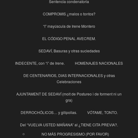
Sentencia condenatoria
COMPROMIS ¿malos o tontos?
“I” mayúscula de Irene Montero
EL CÓDIGO PENAL AVECREM.
SEDAVÍ, Basuras y otras suciedades
INDECENTE, con “i” de Irene.
HOMENAJES NACIONALES
DE CENTENARIOS, DIAS INTERNACIONALES y otras
Celebraciones
AJUNTAMENT DE SEDAVÍ (molt de Postureo i de forment ni un
gra)
DERROCHÓLICOS… y gilipollas.
VÓTAME, TONTO.
Del “VUELVA USTED MAÑANA” al ¿TIENE CITA PREVIA?.
NO MÁS PROGRESISMO (POR FAVOR)