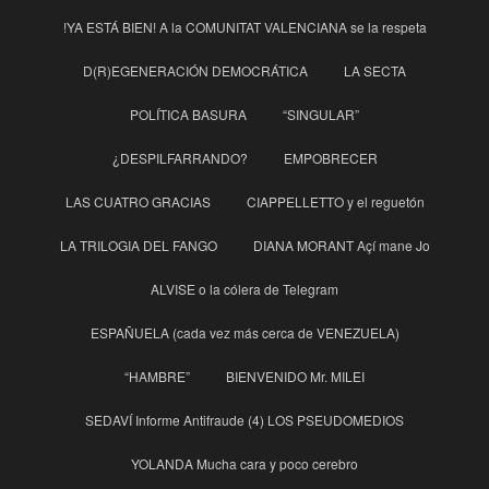
!YA ESTÁ BIEN! A la COMUNITAT VALENCIANA se la respeta
D(R)EGENERACIÓN DEMOCRÁTICA
LA SECTA
POLÍTICA BASURA
“SINGULAR”
¿DESPILFARRANDO?
EMPOBRECER
LAS CUATRO GRACIAS
CIAPPELLETTO y el reguetón
LA TRILOGIA DEL FANGO
DIANA MORANT Açí mane Jo
ALVISE o la cólera de Telegram
ESPAÑUELA (cada vez más cerca de VENEZUELA)
“HAMBRE”
BIENVENIDO Mr. MILEI
SEDAVÍ Informe Antifraude (4) LOS PSEUDOMEDIOS
YOLANDA Mucha cara y poco cerebro