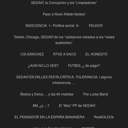
SEDAVÍ, la Corrupción y los “Limpiadores”
Paso a Nivel Alfafar-Sedaví
INDECENCIA -1- Política social -0-
FEIJOOY
Toledo, Chicago, SEDAVÍ de los “callejones robados a los “viales
sustraídos”
CSI SÁNCHEZ
RTVE A SACO
EL HONESTO
¿AÚN NO LO VES?
FÚTBOL ¿ de pago?
SEDAVÍ EN FALLES FESTA,CRÍTICA, TOLERANCIA..i alguna
intolerancia…..
Ábalos y Delcy…. y las 40 maletas
The Lucky Band
8M, ¿y….?
El “tibio” PP de SEDAVÍ
EL PENSADOR EN LA ESPAÑA BANANERA
ResKOLDOs