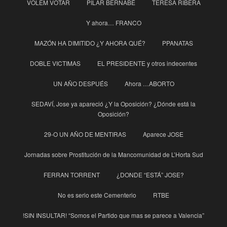
VOLEM VOTAR
PILAR BERNABÉ
TERESA RIBERA
Y ahora… FRANCO
MAZÓN HA DIMITIDO ¿Y AHORA QUÉ?
PPANATAS
DOBLE VICTIMAS
EL PRESIDENTE y otros indecentes
UN AÑO DESPUÉS
Ahora …ABORTO
SEDAVÍ, Jose ya apareció ¿Y la Oposición? ¿Dónde está la
Oposición?
29-O UN AÑO DE MENTIRAS
Aparece JOSE
Jornadas sobre Prostitución de la Mancomunidad de L’Horta Sud
FERRAN TORRENT
¿DONDE “ESTÁ” JOSE?
No es serio este Cementerio
RTBE
!SIN INSULTAR! “Somos el Partido que mas se parece a Valencia”