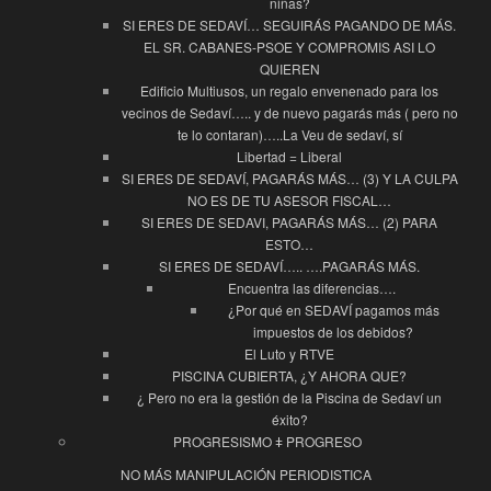
niñas?
SI ERES DE SEDAVÍ… SEGUIRÁS PAGANDO DE MÁS.
EL SR. CABANES-PSOE Y COMPROMIS ASI LO
QUIEREN
Edificio Multiusos, un regalo envenenado para los
vecinos de Sedaví….. y de nuevo pagarás más ( pero no
te lo contaran)…..La Veu de sedaví, sí
Libertad = Liberal
SI ERES DE SEDAVÍ, PAGARÁS MÁS… (3) Y LA CULPA
NO ES DE TU ASESOR FISCAL…
SI ERES DE SEDAVI, PAGARÁS MÁS… (2) PARA
ESTO…
SI ERES DE SEDAVÍ….. ….PAGARÁS MÁS.
Encuentra las diferencias….
¿Por qué en SEDAVÍ pagamos más
impuestos de los debidos?
El Luto y RTVE
PISCINA CUBIERTA, ¿Y AHORA QUE?
¿ Pero no era la gestión de la Piscina de Sedaví un
éxito?
PROGRESISMO ǂ PROGRESO
NO MÁS MANIPULACIÓN PERIODISTICA