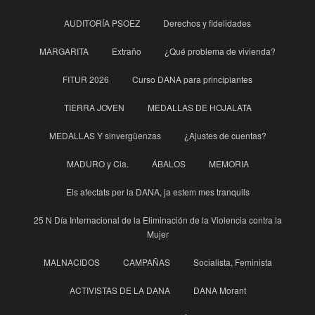
AUDITORÍA PSOEZ
Derechos y fidelidades
MARGARITA
Extraño
¿Qué problema de vivienda?
FITUR 2026
Curso DANA para principìantes
TIERRA JOVEN
MEDALLAS DE HOJALATA
MEDALLAS Y sinvergüenzas
¿Ajustes de cuentas?
MADURO y Cia.
ÁBALOS
MEMORIA
Els afectats per la DANA, ja estem mes tranquils
25 N Día Internacional de la Eliminación de la Violencia contra la
Mujer
MALNACIDOS
CAMPAÑAS
Socialista, Feminista
ACTIVISTAS DE LA DANA
DANA Morant