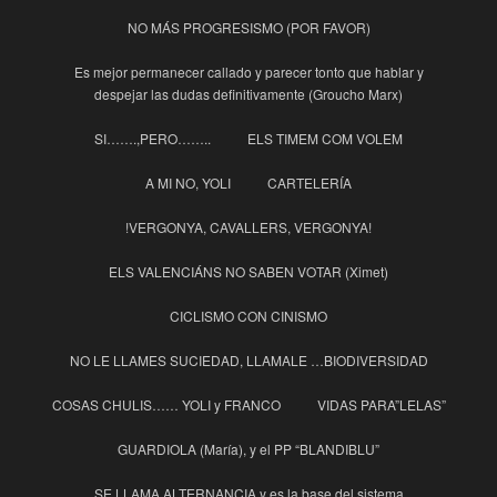
NO MÁS PROGRESISMO (POR FAVOR)
Es mejor permanecer callado y parecer tonto que hablar y
despejar las dudas definitivamente (Groucho Marx)
SI…….,PERO……..
ELS TIMEM COM VOLEM
A MI NO, YOLI
CARTELERÍA
!VERGONYA, CAVALLERS, VERGONYA!
ELS VALENCIÁNS NO SABEN VOTAR (Ximet)
CICLISMO CON CINISMO
NO LE LLAMES SUCIEDAD, LLAMALE …BIODIVERSIDAD
COSAS CHULIS…… YOLI y FRANCO
VIDAS PARA”LELAS”
GUARDIOLA (María), y el PP “BLANDIBLU”
SE LLAMA ALTERNANCIA y es la base del sistema