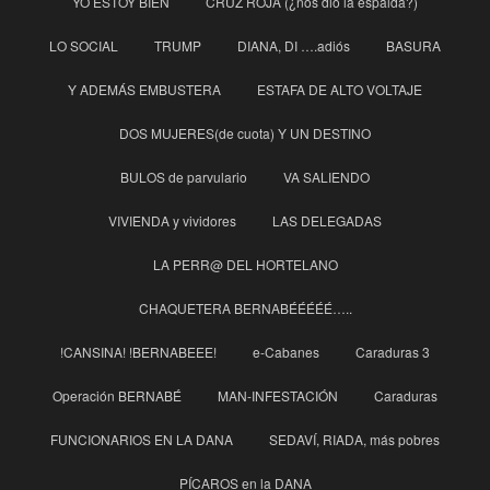
YO ESTOY BIEN
CRUZ ROJA (¿nos dió la espalda?)
LO SOCIAL
TRUMP
DIANA, DI ….adiós
BASURA
Y ADEMÁS EMBUSTERA
ESTAFA DE ALTO VOLTAJE
DOS MUJERES(de cuota) Y UN DESTINO
BULOS de parvulario
VA SALIENDO
VIVIENDA y vividores
LAS DELEGADAS
LA PERR@ DEL HORTELANO
CHAQUETERA BERNABÉÉÉÉÉ…..
!CANSINA! !BERNABEEE!
e-Cabanes
Caraduras 3
Operación BERNABÉ
MAN-INFESTACIÓN
Caraduras
FUNCIONARIOS EN LA DANA
SEDAVÍ, RIADA, más pobres
PÍCAROS en la DANA