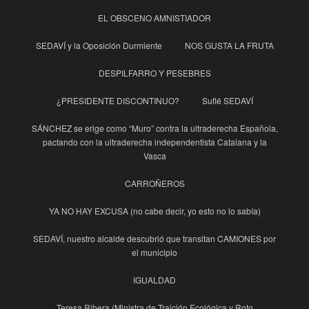
EL OBSCENO AMNISTIADOR
SEDAVÍ y la Oposición Durmiente
NOS GUSTA LA FRUTA
DESPILFARRO Y PESEBRES
¿PRESIDENTE DISCONTINUO?
Suflé SEDAVÍ
SÁNCHEZ se erige como “Muro” contra la ultraderecha Española,
pactando con la ultraderecha independentista Catalana y la
Vasca
CARROÑEROS
YA NO HAY EXCUSA (no cabe decir, yo esto no lo sabía)
SEDAVÍ, nuestro alcalde descubrió que transitan CAMIONES por
el municipio
IGUALDAD
Teresa Ribera (Ministra de Traición Ecológica y Roto