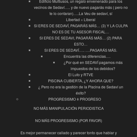
Edificio Multiusos, un regalo envenenado para los
vecinos de Sedaví….. y de nuevo pagarás más ( pero no
te lo contaran)…..La Veu de sedaví, sí
Libertad = Liberal
SI ERES DE SEDAVÍ, PAGARÁS MÁS… (3) Y LA CULPA
NO ES DE TU ASESOR FISCAL…
SI ERES DE SEDAVI, PAGARÁS MÁS… (2) PARA
ESTO…
SI ERES DE SEDAVÍ….. ….PAGARÁS MÁS.
Encuentra las diferencias….
¿Por qué en SEDAVÍ pagamos más
impuestos de los debidos?
El Luto y RTVE
PISCINA CUBIERTA, ¿Y AHORA QUE?
¿ Pero no era la gestión de la Piscina de Sedaví un
éxito?
PROGRESISMO ǂ PROGRESO
NO MÁS MANIPULACIÓN PERIODISTICA
NO MÁS PROGRESISMO (POR FAVOR)
Es mejor permanecer callado y parecer tonto que hablar y