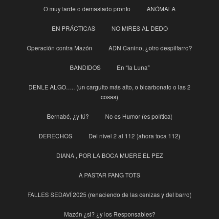
O muy tarde o demasiado pronto
ANÓMALA
EN PRÁCTICAS
NO MIRES AL DEDO
Operación contra Mazón
ADN Canino, ¿otro despilfarro?
BANDIDOS
En “la Luna”
DENLE ALGO….. (un carguito más alto, o bicarbonato o las 2
cosas)
Bernabé, ¿y tú?
No es Humor (es política)
DERECHOS
Del nivel 2 al 112 (ahora toca 112)
DIANA , POR LA BOCA MUERE EL PEZ
A PASTAR FANG TOTS
FALLES SEDAVÍ 2025 (renaciendo de las cenizas y del barro)
Mazón ¿si? ¿y los Responsables?