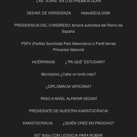
LAS “JOYAS” EN LOS PREMIOS GOYA
SEDAVÍ, DE VERGÜENZA
HidroIDEOLOGÍA
PRESIDENCIA DEL CONGRESO, tercera autoridad del Reino de
España
PSPV (Partido Sanchista País Valenciano) ó Partit Sense
Primaries Valenciá
HUÉRFANOS
¿”PA QUÉ” ESTUDIAR?
Municipios ¿Cabe un tonto más?
¿DIPLOMACIA VATICANA?
PASO A NIVEL ALFAFAR-SEDAVÍ
PRESIDENTE DE NUESTRA KAKISTOCRACIA
KAKISTOCRACIA
¿QUIÉN CREE EN PINOCHO?
007 Votos CON LICENCIA PARA ROBAR