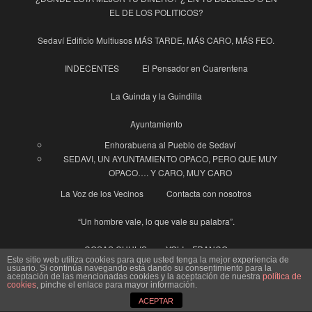
EL DE LOS POLITICOS?
Sedaví Edificio Multiusos MÁS TARDE, MÁS CARO, MÁS FEO.
INDECENTES
El Pensador en Cuarentena
La Guinda y la Guindilla
Ayuntamiento
Enhorabuena al Pueblo de Sedaví
SEDAVI, UN AYUNTAMIENTO OPACO, PERO QUE MUY
OPACO…. Y CARO, MUY CARO
La Voz de los Vecinos
Contacta con nosotros
“Un hombre vale, lo que vale su palabra”.
COSAS CHULIS…… YOLI y FRANCO
Este sitio web utiliza cookies para que usted tenga la mejor experiencia de
usuario. Si continúa navegando está dando su consentimiento para la
EL 8 DE MARZO Y LAS MUJERES
aceptación de las mencionadas cookies y la aceptación de nuestra
política de
cookies
, pinche el enlace para mayor información.
ACEPTAR
SEDAVÍ, en casa del ….. cuchillo de palo