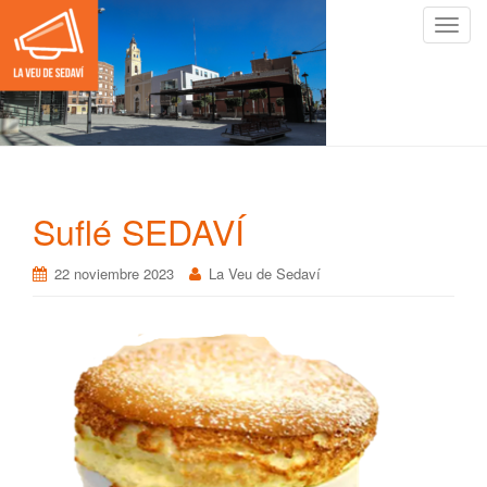
C
a
m
b
i
a
r
n
Suflé SEDAVÍ
a
v
22 noviembre 2023
La Veu de Sedaví
e
g
a
c
i
ó
n