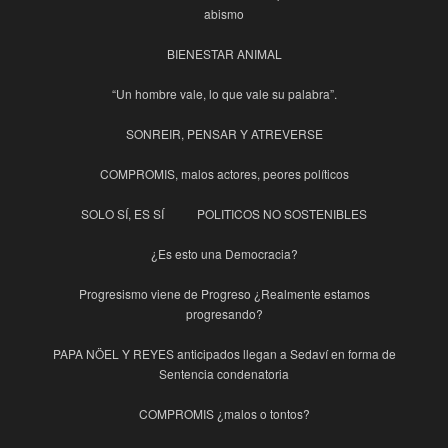
abismo
BIENESTAR ANIMAL
“Un hombre vale, lo que vale su palabra”.
SONREIR, PENSAR Y ATREVERSE
COMPROMIS, malos actores, peores políticos
SOLO SÍ, ES SÍ
POLITICOS NO SOSTENIBLES
¿Es esto una Democracia?
Progresismo viene de Progreso ¿Realmente estamos
progresando?
PAPA NÖEL Y REYES anticipados llegan a Sedaví en forma de
Sentencia condenatoria
COMPROMIS ¿malos o tontos?