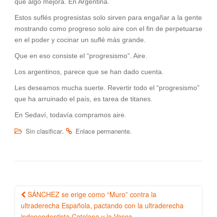
que algo mejora. En Argentina.
Estos suflés progresistas solo sirven para engañar a la gente
mostrando como progreso solo aire con el fin de perpetuarse
en el poder y cocinar un suflé más grande.
Que en eso consiste el “progresismo”. Aire.
Los argentinos, parece que se han dado cuenta.
Les deseamos mucha suerte. Revertir todo el “progresismo”
que ha arruinado el país, es tarea de titanes.
En Sedaví, todavía compramos aire.
.
.
Sin clasificar
Enlace permanente
SÁNCHEZ se erige como “Muro” contra la
Navegación de la entrada
ultraderecha Española, pactando con la ultraderecha
independentista Catalana y la Vasca