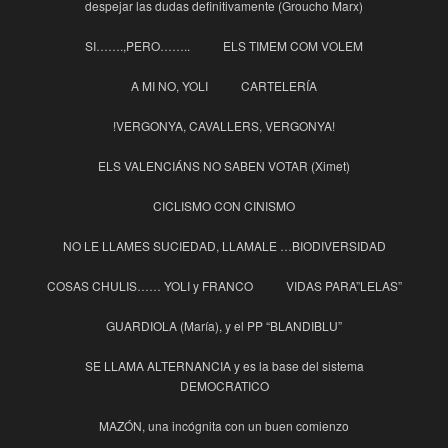
despejar las dudas definitivamente (Groucho Marx)
SI…….,PERO……..
ELS TIMEM COM VOLEM
A MI NO, YOLI
CARTELERÍA
!VERGONYA, CAVALLERS, VERGONYA!
ELS VALENCIÁNS NO SABEN VOTAR (Ximet)
CICLISMO CON CINISMO
NO LE LLAMES SUCIEDAD, LLAMALE …BIODIVERSIDAD
COSAS CHULIS…… YOLI y FRANCO
VIDAS PARA”LELAS”
GUARDIOLA (María), y el PP “BLANDIBLU”
SE LLAMA ALTERNANCIA y es la base del sistema
DEMOCRATICO
MAZÓN, una incógnita con un buen comienzo