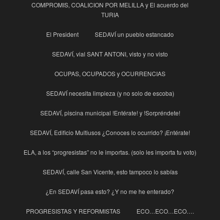
COMPROMIS, COALICION POR MELILLA y El acuerdo del
TURIA
El President
SEDAVÍ un pueblo estancado
SEDAVÍ, vial SANT ANTONI, visto y no visto
OCUPAS, OCUPADOS y OCURRENCIAS
SEDAVÍ necesita limpieza (y no solo de escoba)
SEDAVÍ, piscina municipal !Entérate! y !Sorpréndete!
SEDAVÍ, Edificio Multiusos ¿Conoces lo ocurrido? ¡Entérate!
ELA, a los “progresistas” no le importas. (solo les importa tu voto)
SEDAVÍ, calle San Vicente, esto tampoco lo sabías
¿En SEDAVÍ pasa esto? ¿Y no me he enterado?
PROGRESISTAS Y REFORMISTAS
ECO…ECO…ECO….