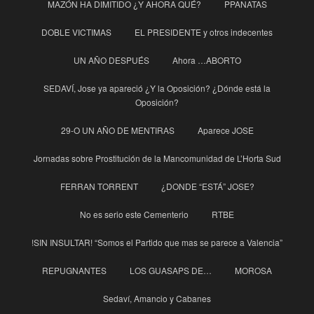
MAZÓN HA DIMITIDO ¿Y AHORA QUÉ?
PPANATAS
DOBLE VICTIMAS
EL PRESIDENTE y otros indecentes
UN AÑO DESPUÉS
Ahora …ABORTO
SEDAVÍ, Jose ya apareció ¿Y la Oposición? ¿Dónde está la
Oposición?
29-O UN AÑO DE MENTIRAS
Aparece JOSE
Jornadas sobre Prostitución de la Mancomunidad de L’Horta Sud
FERRAN TORRENT
¿DONDE “ESTÁ” JOSE?
No es serio este Cementerio
RTBE
!SIN INSULTAR! “Somos el Partido que mas se parece a Valencia”
REPUGNANTES
LOS GUASAPS DE…
MOROSA
Sedaví, Amancio y Cabanes