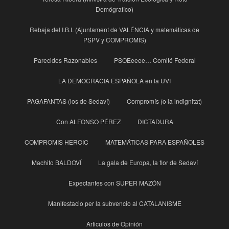
Demógrafico)
Rebaja del I.B.I. (Ajuntament de VALÉNCIA y matemáticas de
PSPV y COMPROMIS)
Parecidos Razonables
PSOEeeee… Comité Federal
LA DEMOCRACIA ESPAÑOLA en la UVI
PAGAFANTAS (los de Sedaví)
Compromís (o la indignitat)
Con ALFONSO PÉREZ
DICTADURA
COMPROMIS HEROIC
MATEMÁTICAS PARA ESPAÑOLES
Machito BALDOVÍ
La gala de Europa, la flor de Sedaví
Expectantes con SUPER MAZÓN
Manifestacio per la subvencio al CATALANISME
Articulos de Opinión