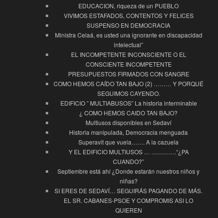
EDUCACION, riqueza de un PUEBLO
VIVIMOS ESTAFADOS, CONTENTOS Y FELICES
SUSPENSO EN DEMOCRACIA
Ministra Celaá, es usted una ignorante en discapacidad
intelectual”
EL INCOMPETENTE INCONSCIENTE O EL
CONSCIENTE INCOMPETENTE
PRESUPUESTOS FIRMADOS CON SANGRE
COMO HEMOS CAÍDO TAN BAJO (2) ……… Y PORQUÉ
SEGUIMOS CAYENDO.
EDIFICIO ” MULTIABUSOS” La historia interminable
¿ COMO HEMOS CAIDO TAN BAJO?
Multiusos disponibles en Sedaví
Historia manipulada, Democracia menguada
Superavit que vuela……. A la cazuela
Y EL EDIFICIO MULTIUSOS … ………….“¿PA
CUANDO?”
Septiembre está ahí ¿Donde estarán nuestros niños y
niñas?
SI ERES DE SEDAVÍ… SEGUIRÁS PAGANDO DE MÁS.
EL SR. CABANES-PSOE Y COMPROMIS ASI LO
QUIEREN