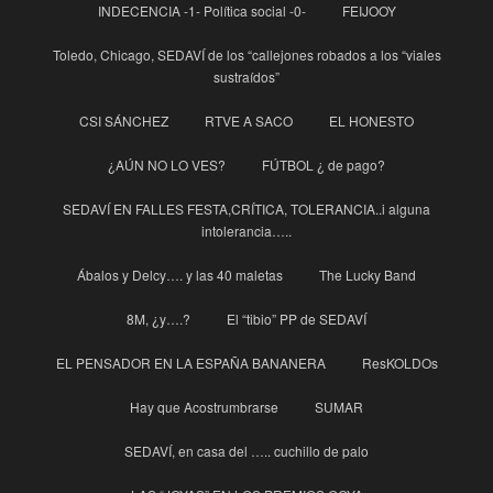
INDECENCIA -1- Política social -0-
FEIJOOY
Toledo, Chicago, SEDAVÍ de los “callejones robados a los “viales
sustraídos”
CSI SÁNCHEZ
RTVE A SACO
EL HONESTO
¿AÚN NO LO VES?
FÚTBOL ¿ de pago?
SEDAVÍ EN FALLES FESTA,CRÍTICA, TOLERANCIA..i alguna
intolerancia…..
Ábalos y Delcy…. y las 40 maletas
The Lucky Band
8M, ¿y….?
El “tibio” PP de SEDAVÍ
EL PENSADOR EN LA ESPAÑA BANANERA
ResKOLDOs
Hay que Acostrumbrarse
SUMAR
SEDAVÍ, en casa del ….. cuchillo de palo