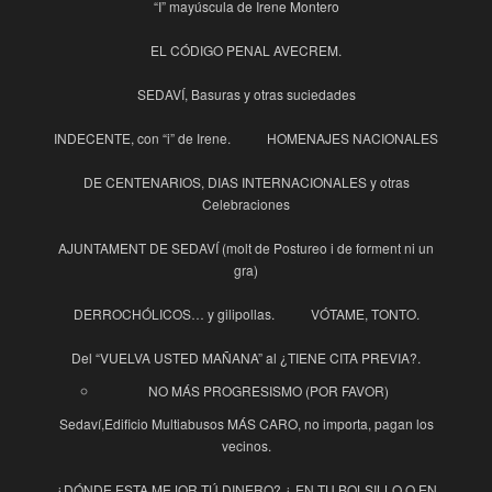
“I” mayúscula de Irene Montero
EL CÓDIGO PENAL AVECREM.
SEDAVÍ, Basuras y otras suciedades
INDECENTE, con “i” de Irene.
HOMENAJES NACIONALES
DE CENTENARIOS, DIAS INTERNACIONALES y otras
Celebraciones
AJUNTAMENT DE SEDAVÍ (molt de Postureo i de forment ni un
gra)
DERROCHÓLICOS… y gilipollas.
VÓTAME, TONTO.
Del “VUELVA USTED MAÑANA” al ¿TIENE CITA PREVIA?.
NO MÁS PROGRESISMO (POR FAVOR)
Sedaví,Edificio Multiabusos MÁS CARO, no importa, pagan los
vecinos.
¿DÓNDE ESTA MEJOR TÚ DINERO? ¿ EN TU BOLSILLO O EN