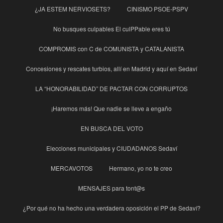
¿JA ESTEM NERVIOSETS?
CINISMO PSOE-PSPV
No busques culpables El culPPable eres tú
COMPROMIS con C de COMUNISTA y CATALANISTA
Concesiones y rescates turbios, allí en Madrid y aquí en Sedaví
LA “HONORABILIDAD” DE PACTAR CON CORRUPTOS
¡Haremos más! Que nadie se lleve a engaño
EN BUSCA DEL VOTO
Elecciones municipales y CIUDADANOS Sedaví
MERCAVOTOS
Hermano, yo no te creo
MENSAJES para tont@s
¿Por qué no ha hecho una verdadera oposición el PP de Sedaví?