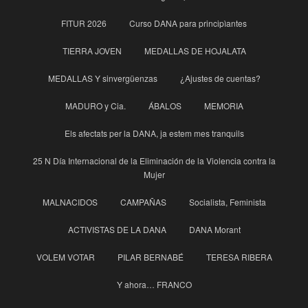
FITUR 2026
Curso DANA para principìantes
TIERRA JOVEN
MEDALLAS DE HOJALATA
MEDALLAS Y sinvergüenzas
¿Ajustes de cuentas?
MADURO y Cia.
ÁBALOS
MEMORIA
Els afectats per la DANA, ja estem mes tranquils
25 N Día Internacional de la Eliminación de la Violencia contra la
Mujer
MALNACIDOS
CAMPAÑAS
Socialista, Feminista
ACTIVISTAS DE LA DANA
DANA Morant
VOLEM VOTAR
PILAR BERNABÉ
TERESA RIBERA
Y ahora… FRANCO