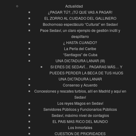
Actualidad
¿PAGAR TÚ?, ¡TÚ QUE VAS A PAGAR!
EL ZORRO AL CUIDADO DEL GALLINERO
Bochornoso espectáculo “Cultural” en Sedaví
Psoe Sedaví, un claro ejemplo de gestión inútil y
despilfarro
¿ HASTA CUANDO?
La Perla del Caribe
“Santiagos” de Cuba
UNA DICTADURA LANAR (III)
SI ERES DE SEDAVÍ… PAGARAS MÁS… Y
PUEDES PERDER LA BECA DE TUS HIJOS
UNA DICTADURA LANAR
Consenso y Acuerdo
Concesiones y rescates turbios, allí en Madrid y aquí en
Sedaví
Los reyes Magos en Sedaví
Servidores Públicos y Funcionarios Públicos
Sedaví, máximo nivel de contagios
EL PAIS MAS RICO DEL MUNDO
Los Inmortales
CUESTION DE PRIORIDADES