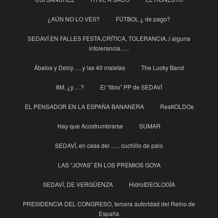
¿AÚN NO LO VES?
FÚTBOL ¿ de pago?
SEDAVÍ EN FALLES FESTA,CRÍTICA, TOLERANCIA..i alguna
intolerancia…..
Ábalos y Delcy…. y las 40 maletas
The Lucky Band
8M, ¿y….?
El “tibio” PP de SEDAVÍ
EL PENSADOR EN LA ESPAÑA BANANERA
ResKOLDOs
Hay que Acostrumbrarse
SUMAR
SEDAVÍ, en casa del ….. cuchillo de palo
LAS “JOYAS” EN LOS PREMIOS GOYA
SEDAVÍ, DE VERGÜENZA
HidroIDEOLOGÍA
PRESIDENCIA DEL CONGRESO, tercera autoridad del Reino de
España