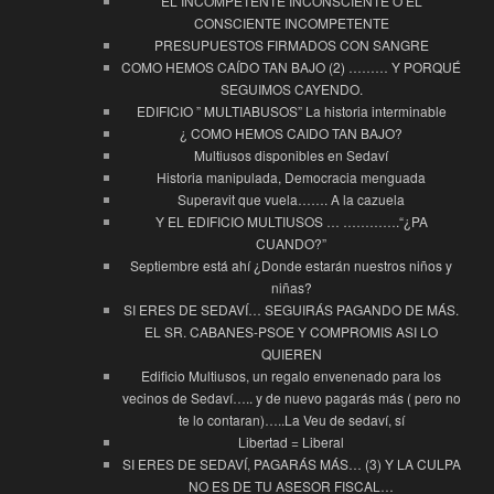
EL INCOMPETENTE INCONSCIENTE O EL
CONSCIENTE INCOMPETENTE
PRESUPUESTOS FIRMADOS CON SANGRE
COMO HEMOS CAÍDO TAN BAJO (2) ……… Y PORQUÉ
SEGUIMOS CAYENDO.
EDIFICIO ” MULTIABUSOS” La historia interminable
¿ COMO HEMOS CAIDO TAN BAJO?
Multiusos disponibles en Sedaví
Historia manipulada, Democracia menguada
Superavit que vuela……. A la cazuela
Y EL EDIFICIO MULTIUSOS … ………….“¿PA
CUANDO?”
Septiembre está ahí ¿Donde estarán nuestros niños y
niñas?
SI ERES DE SEDAVÍ… SEGUIRÁS PAGANDO DE MÁS.
EL SR. CABANES-PSOE Y COMPROMIS ASI LO
QUIEREN
Edificio Multiusos, un regalo envenenado para los
vecinos de Sedaví….. y de nuevo pagarás más ( pero no
te lo contaran)…..La Veu de sedaví, sí
Libertad = Liberal
SI ERES DE SEDAVÍ, PAGARÁS MÁS… (3) Y LA CULPA
NO ES DE TU ASESOR FISCAL…