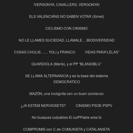
!VERGONYA, CAVALLERS, VERGONYA!
ELS VALENCIÁNS NO SABEN VOTAR (Ximet)
CICLISMO CON CINISMO
NO LE LLAMES SUCIEDAD, LLAMALE …BIODIVERSIDAD
COSAS CHULIS…… YOLI y FRANCO
VIDAS PARA”LELAS”
GUARDIOLA (María), y el PP “BLANDIBLU”
SE LLAMA ALTERNANCIA y es la base del sistema
DEMOCRATICO
MAZÓN, una incógnita con un buen comienzo
¿JA ESTEM NERVIOSETS?
CINISMO PSOE-PSPV
No busques culpables El culPPable eres tú
COMPROMIS con C de COMUNISTA y CATALANISTA