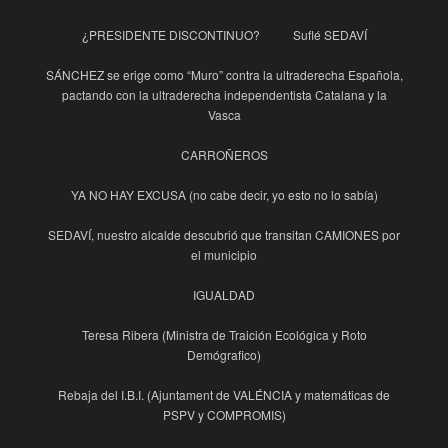
¿PRESIDENTE DISCONTINUO?
Suflé SEDAVÍ
SÁNCHEZ se erige como “Muro” contra la ultraderecha Española,
pactando con la ultraderecha independentista Catalana y la
Vasca
CARROÑEROS
YA NO HAY EXCUSA (no cabe decir, yo esto no lo sabía)
SEDAVÍ, nuestro alcalde descubrió que transitan CAMIONES por
el municipio
IGUALDAD
Teresa Ribera (Ministra de Traición Ecológica y Roto
Demógrafico)
Rebaja del I.B.I. (Ajuntament de VALÉNCIA y matemáticas de
PSPV y COMPROMIS)