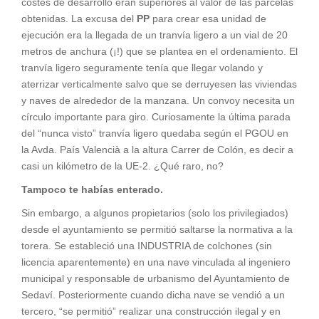
costes de desarrollo eran superiores al valor de las parcelas
obtenidas. La excusa del
PP
para crear esa unidad de
ejecución era la llegada de un tranvía ligero a un vial de 20
metros de anchura (¡!) que se plantea en el ordenamiento. El
tranvía ligero seguramente tenía que llegar volando y
aterrizar verticalmente salvo que se derruyesen las viviendas
y naves de alrededor de la manzana. Un convoy necesita un
círculo importante para giro. Curiosamente la última parada
del “nunca visto” tranvía ligero quedaba según el PGOU en
la Avda. País Valencià a la altura Carrer de Colón, es decir a
casi un kilómetro de la UE-2. ¿Qué raro, no?
Tampoco te habías enterado.
Sin embargo, a algunos propietarios (solo los privilegiados)
desde el ayuntamiento se permitió saltarse la normativa a la
torera. Se estableció una INDUSTRIA de colchones (sin
licencia aparentemente) en una nave vinculada al ingeniero
municipal y responsable de urbanismo del Ayuntamiento de
Sedaví. Posteriormente cuando dicha nave se vendió a un
tercero, “se permitió” realizar una construcción ilegal y en