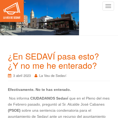
C
a
m
b
i
a
r
n
¿En SEDAVÍ pasa esto?
a
v
¿Y no me he enterado?
e
g
3 abril 2023
La Veu de Sedaví
a
c
Efectivamente. No te has enterado.
i
ó
Nos informa
CIUDADANOS Sedaví
que en el Pleno del mes
n
de Febrero pasado, preguntó al Sr. Alcalde José Cabanes
(PSOE)
sobre una sentencia condenatoria para el
ayuntamiento de Sedaví ante un recurso del ayuntamiento