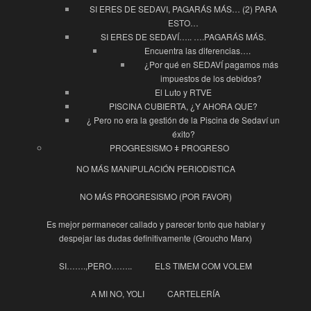
SI ERES DE SEDAVI, PAGARÁS MÁS… (2) PARA
ESTO…
SI ERES DE SEDAVÍ….. ….PAGARÁS MÁS.
Encuentra las diferencias….
¿Por qué en SEDAVÍ pagamos más
impuestos de los debidos?
El Luto y RTVE
PISCINA CUBIERTA, ¿Y AHORA QUE?
¿ Pero no era la gestión de la Piscina de Sedaví un
éxito?
PROGRESISMO ǂ PROGRESO
NO MÁS MANIPULACIÓN PERIODISTICA
NO MÁS PROGRESISMO (POR FAVOR)
Es mejor permanecer callado y parecer tonto que hablar y
despejar las dudas definitivamente (Groucho Marx)
SI…….,PERO……..
ELS TIMEM COM VOLEM
A MI NO, YOLI
CARTELERÍA