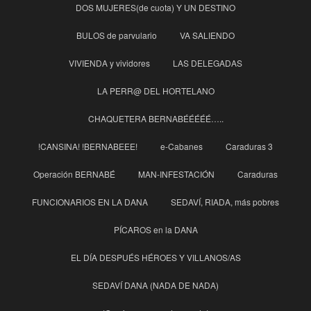
DOS MUJERES(de cuota) Y UN DESTINO
BULOS de parvulario
VA SALIENDO
VIVIENDA y vividores
LAS DELEGADAS
LA PERR@ DEL HORTELANO
CHAQUETERA BERNABÉÉÉÉÉ…..
!CANSINA! !BERNABEEE!
e-Cabanes
Caraduras 3
Operación BERNABÉ
MAN-INFESTACIÓN
Caraduras
FUNCIONARIOS EN LA DANA
SEDAVÍ, RIADA, más pobres
PÍCAROS en la DANA
EL DÍA DESPUÉS HÉROES Y VILLANOS/AS
SEDAVÍ DANA (NADA DE NADA)