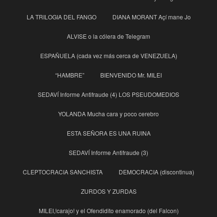
LA TRILOGIA DEL FANGO
DIANA MORANT Açí mane Jo
ALVISE o la cólera de Telegram
ESPAÑUELA (cada vez más cerca de VENEZUELA)
“HAMBRE”
BIENVENIDO Mr. MILEI
SEDAVÍ Informe Antifraude (4) LOS PSEUDOMEDIOS
YOLANDA Mucha cara y poco cerebro
ESTA SEÑORA ES UNA RUINA
SEDAVÍ Informe Antifraude (3)
CLEPTOCRACIA SANCHISTA
DEMOCRACIA (discontinua)
ZURDOS Y ZURDAS
MILEI,!carajo! y el Ofendidito enamorado (del Falcon)