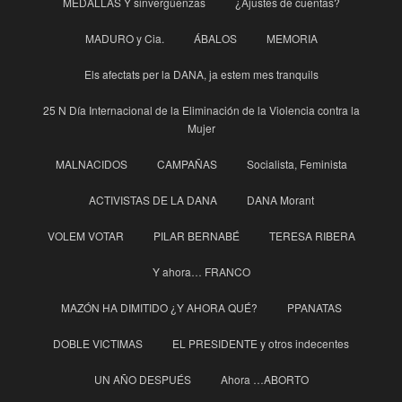
MEDALLAS Y sinvergüenzas
¿Ajustes de cuentas?
MADURO y Cia.
ÁBALOS
MEMORIA
Els afectats per la DANA, ja estem mes tranquils
25 N Día Internacional de la Eliminación de la Violencia contra la
Mujer
MALNACIDOS
CAMPAÑAS
Socialista, Feminista
ACTIVISTAS DE LA DANA
DANA Morant
VOLEM VOTAR
PILAR BERNABÉ
TERESA RIBERA
Y ahora… FRANCO
MAZÓN HA DIMITIDO ¿Y AHORA QUÉ?
PPANATAS
DOBLE VICTIMAS
EL PRESIDENTE y otros indecentes
UN AÑO DESPUÉS
Ahora …ABORTO