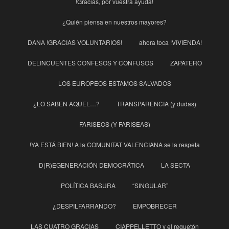
!Gracias, por vuestra ayuda!
¿Quién piensa en nuestros mayores?
DANA !GRACIAS VOLUNTARIOS!
ahora toca !VIVIENDA!
DELINCUENTES CONFESOS Y CONFUSOS
ZAPATERO
LOS EUROPEOS ESTAMOS SALVADOS
¿LO SABEN AQUEL…?
TRANSPARENCIA (y dudas)
FARISEOS (Y FARISEAS)
!YA ESTÁ BIEN! A la COMUNITAT VALENCIANA se la respeta
D(R)EGENERACIÓN DEMOCRÁTICA
LA SECTA
POLÍTICA BASURA
“SINGULAR”
¿DESPILFARRANDO?
EMPOBRECER
LAS CUATRO GRACIAS
CIAPPELLETTO y el reguetón