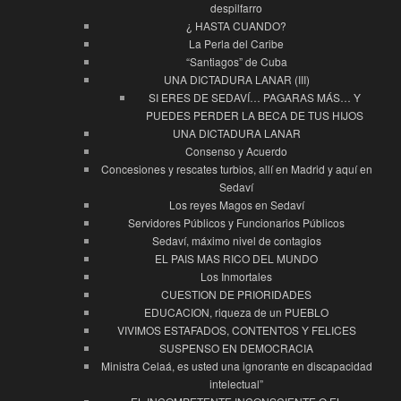
despilfarro
¿ HASTA CUANDO?
La Perla del Caribe
“Santiagos” de Cuba
UNA DICTADURA LANAR (III)
SI ERES DE SEDAVÍ… PAGARAS MÁS… Y
PUEDES PERDER LA BECA DE TUS HIJOS
UNA DICTADURA LANAR
Consenso y Acuerdo
Concesiones y rescates turbios, allí en Madrid y aquí en
Sedaví
Los reyes Magos en Sedaví
Servidores Públicos y Funcionarios Públicos
Sedaví, máximo nivel de contagios
EL PAIS MAS RICO DEL MUNDO
Los Inmortales
CUESTION DE PRIORIDADES
EDUCACION, riqueza de un PUEBLO
VIVIMOS ESTAFADOS, CONTENTOS Y FELICES
SUSPENSO EN DEMOCRACIA
Ministra Celaá, es usted una ignorante en discapacidad
intelectual”