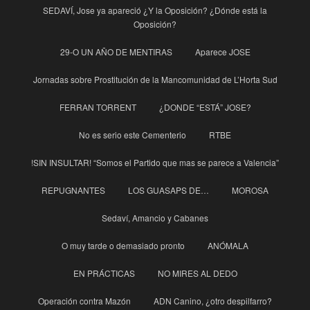
SEDAVÍ, Jose ya apareció ¿Y la Oposición? ¿Dónde está la
Oposición?
29-O UN AÑO DE MENTIRAS
Aparece JOSE
Jornadas sobre Prostitución de la Mancomunidad de L’Horta Sud
FERRAN TORRENT
¿DONDE “ESTÁ” JOSE?
No es serio este Cementerio
RTBE
!SIN INSULTAR! “Somos el Partido que mas se parece a Valencia”
REPUGNANTES
LOS GUASAPS DE…
MOROSA
Sedaví, Amancio y Cabanes
O muy tarde o demasiado pronto
ANÓMALA
EN PRÁCTICAS
NO MIRES AL DEDO
Operación contra Mazón
ADN Canino, ¿otro despilfarro?