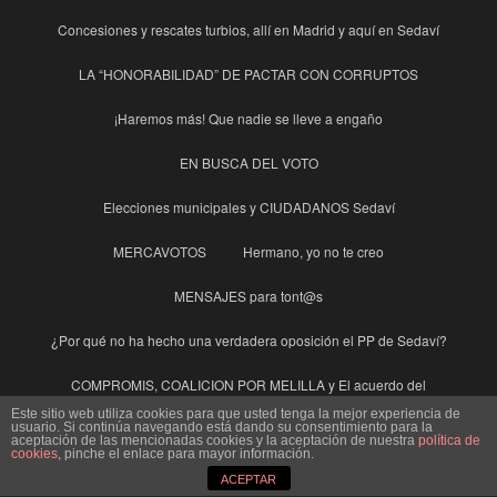
Concesiones y rescates turbios, allí en Madrid y aquí en Sedaví
LA “HONORABILIDAD” DE PACTAR CON CORRUPTOS
¡Haremos más! Que nadie se lleve a engaño
EN BUSCA DEL VOTO
Elecciones municipales y CIUDADANOS Sedaví
MERCAVOTOS
Hermano, yo no te creo
MENSAJES para tont@s
¿Por qué no ha hecho una verdadera oposición el PP de Sedaví?
COMPROMIS, COALICION POR MELILLA y El acuerdo del
TURIA
Este sitio web utiliza cookies para que usted tenga la mejor experiencia de
usuario. Si continúa navegando está dando su consentimiento para la
aceptación de las mencionadas cookies y la aceptación de nuestra
política de
El President
SEDAVÍ un pueblo estancado
cookies
, pinche el enlace para mayor información.
ACEPTAR
SEDAVÍ, vial SANT ANTONI, visto y no visto