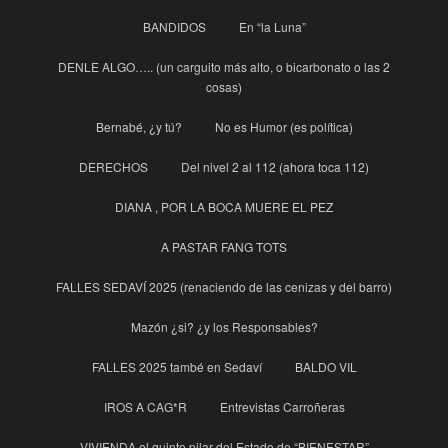
BANDIDOS
En “la Luna”
DENLE ALGO….. (un carguito más alto, o bicarbonato o las 2
cosas)
Bernabé, ¿y tú?
No es Humor (es política)
DERECHOS
Del nivel 2 al 112 (ahora toca 112)
DIANA , POR LA BOCA MUERE EL PEZ
A PASTAR FANG TOTS
FALLES SEDAVÍ 2025 (renaciendo de las cenizas y del barro)
Mazón ¿si? ¿y los Responsables?
FALLES 2025 també en Sedaví
BALDO VIL
IROS A CAG*R
Entrevistas Carroñeras
VIVIENDA el quinto pilar del Estado de “BIENESTAR”