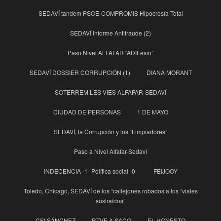
SEDAVÍ tandem PSOE-COMPROMIS Hipocresía Total
SEDAVÍ Informe Antifraude (2)
Paso Nivel ALFAFAR “ADIFesio”
SEDAVÍ DOSSIER CORRUPCIÓN (1)
DIANA MORANT
SOTERREM LES VIES ALFAFAR-SEDAVÍ
CIUDAD DE PERSONAS
1 DE MAYO
SEDAVÍ, la Corrupción y los “Limpiadores”
Paso a Nivel Alfafar-Sedaví
INDECENCIA -1- Política social -0-
FEIJOOY
Toledo, Chicago, SEDAVÍ de los “callejones robados a los “viales
sustraídos”
CSI SÁNCHEZ
RTVE A SACO
EL HONESTO