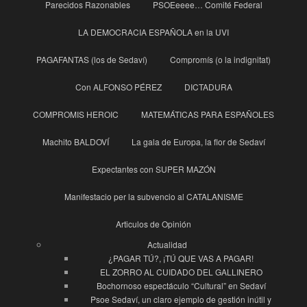
Parecidos Razonables
PSOEeeee… Comité Federal
LA DEMOCRACIA ESPAÑOLA en la UVI
PAGAFANTAS (los de Sedaví)
Compromís (o la indignitat)
Con ALFONSO PÉREZ
DICTADURA
COMPROMIS HEROIC
MATEMÁTICAS PARA ESPAÑOLES
Machito BALDOVÍ
La gala de Europa, la flor de Sedaví
Expectantes con SUPER MAZÓN
Manifestacio per la subvencio al CATALANISME
Articulos de Opinión
Actualidad
¿PAGAR TÚ?, ¡TÚ QUE VAS A PAGAR!
EL ZORRO AL CUIDADO DEL GALLINERO
Bochornoso espectáculo “Cultural” en Sedaví
Psoe Sedaví, un claro ejemplo de gestión inútil y