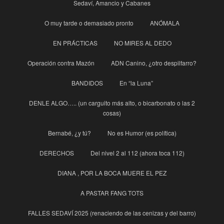
Sedaví, Amancio y Cabanes
O muy tarde o demasiado pronto
ANÓMALA
EN PRÁCTICAS
NO MIRES AL DEDO
Operación contra Mazón
ADN Canino, ¿otro despilfarro?
BANDIDOS
En “la Luna”
DENLE ALGO….. (un carguito más alto, o bicarbonato o las 2
cosas)
Bernabé, ¿y tú?
No es Humor (es política)
DERECHOS
Del nivel 2 al 112 (ahora toca 112)
DIANA , POR LA BOCA MUERE EL PEZ
A PASTAR FANG TOTS
FALLES SEDAVÍ 2025 (renaciendo de las cenizas y del barro)