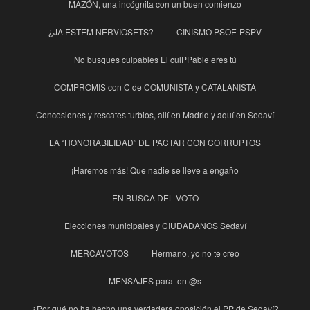
MAZÓN, una incógnita con un buen comienzo
¿JA ESTEM NERVIOSETS?
CINISMO PSOE-PSPV
No busques culpables El culPPable eres tú
COMPROMIS con C de COMUNISTA y CATALANISTA
Concesiones y rescates turbios, allí en Madrid y aquí en Sedaví
LA “HONORABILIDAD” DE PACTAR CON CORRUPTOS
¡Haremos más! Que nadie se lleve a engaño
EN BUSCA DEL VOTO
Elecciones municipales y CIUDADANOS Sedaví
MERCAVOTOS
Hermano, yo no te creo
MENSAJES para tont@s
¿Por qué no ha hecho una verdadera oposición el PP de Sedaví?