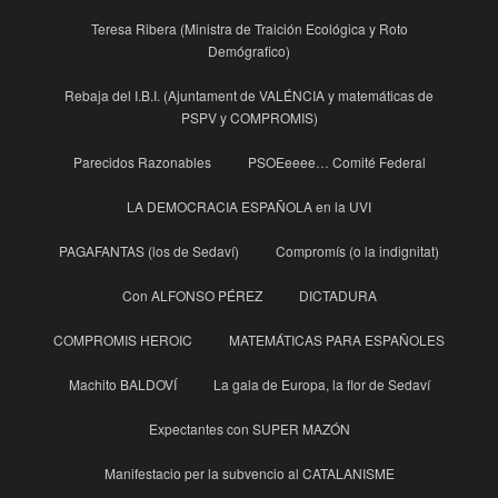
Teresa Ribera (Ministra de Traición Ecológica y Roto
Demógrafico)
Rebaja del I.B.I. (Ajuntament de VALÉNCIA y matemáticas de
PSPV y COMPROMIS)
Parecidos Razonables
PSOEeeee… Comité Federal
LA DEMOCRACIA ESPAÑOLA en la UVI
PAGAFANTAS (los de Sedaví)
Compromís (o la indignitat)
Con ALFONSO PÉREZ
DICTADURA
COMPROMIS HEROIC
MATEMÁTICAS PARA ESPAÑOLES
Machito BALDOVÍ
La gala de Europa, la flor de Sedaví
Expectantes con SUPER MAZÓN
Manifestacio per la subvencio al CATALANISME