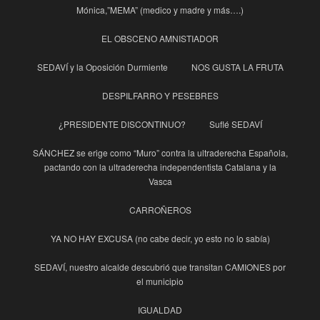
Mónica,”MEMA” (medico y madre y más….)
EL OBSCENO AMNISTIADOR
SEDAVÍ y la Oposición Durmiente
NOS GUSTA LA FRUTA
DESPILFARRO Y PESEBRES
¿PRESIDENTE DISCONTINUO?
Suflé SEDAVÍ
SÁNCHEZ se erige como “Muro” contra la ultraderecha Española,
pactando con la ultraderecha independentista Catalana y la
Vasca
CARROÑEROS
YA NO HAY EXCUSA (no cabe decir, yo esto no lo sabía)
SEDAVÍ, nuestro alcalde descubrió que transitan CAMIONES por
el municipio
IGUALDAD