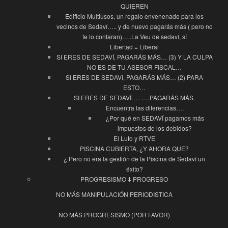
QUIEREN
Edificio Multiusos, un regalo envenenado para los
vecinos de Sedaví….. y de nuevo pagarás más ( pero no
te lo contaran)…..La Veu de sedaví, sí
Libertad = Liberal
SI ERES DE SEDAVÍ, PAGARÁS MÁS… (3) Y LA CULPA
NO ES DE TU ASESOR FISCAL…
SI ERES DE SEDAVI, PAGARÁS MÁS… (2) PARA
ESTO…
SI ERES DE SEDAVÍ….. ….PAGARÁS MÁS.
Encuentra las diferencias….
¿Por qué en SEDAVÍ pagamos más
impuestos de los debidos?
El Luto y RTVE
PISCINA CUBIERTA, ¿Y AHORA QUE?
¿ Pero no era la gestión de la Piscina de Sedaví un
éxito?
PROGRESISMO ǂ PROGRESO
NO MÁS MANIPULACIÓN PERIODISTICA
NO MÁS PROGRESISMO (POR FAVOR)