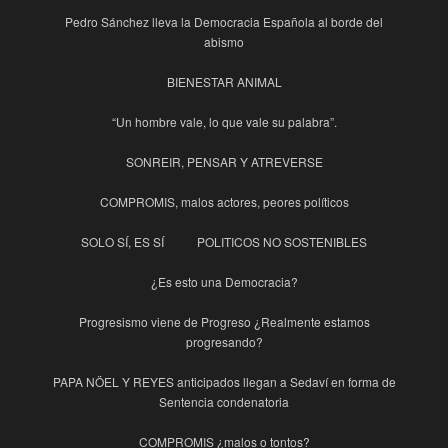
Pedro Sánchez lleva la Democracia Española al borde del
abismo
BIENESTAR ANIMAL
“Un hombre vale, lo que vale su palabra”.
SONREIR, PENSAR Y ATREVERSE
COMPROMIS, malos actores, peores políticos
SOLO SÍ, ES SÍ
POLITICOS NO SOSTENIBLES
¿Es esto una Democracia?
Progresismo viene de Progreso ¿Realmente estamos
progresando?
PAPA NÖEL Y REYES anticipados llegan a Sedaví en forma de
Sentencia condenatoria
COMPROMIS ¿malos o tontos?