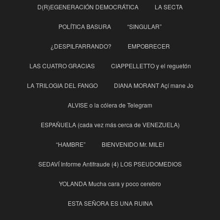
D(R)EGENERACIÓN DEMOCRÁTICA
LA SECTA
POLÍTICA BASURA
“SINGULAR”
¿DESPILFARRANDO?
EMPOBRECER
LAS CUATRO GRACIAS
CIAPPELLETTO y el reguetón
LA TRILOGIA DEL FANGO
DIANA MORANT Açí mane Jo
ALVISE o la cólera de Telegram
ESPAÑUELA (cada vez más cerca de VENEZUELA)
“HAMBRE”
BIENVENIDO Mr. MILEI
SEDAVÍ Informe Antifraude (4) LOS PSEUDOMEDIOS
YOLANDA Mucha cara y poco cerebro
ESTA SEÑORA ES UNA RUINA