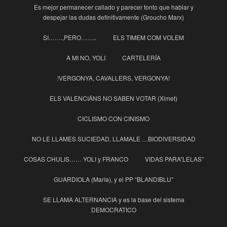
Es mejor permanecer callado y parecer tonto que hablar y
despejar las dudas definitivamente (Groucho Marx)
SI…….,PERO……..
ELS TIMEM COM VOLEM
A MI NO, YOLI
CARTELERÍA
!VERGONYA, CAVALLERS, VERGONYA!
ELS VALENCIÁNS NO SABEN VOTAR (Ximet)
CICLISMO CON CINISMO
NO LE LLAMES SUCIEDAD, LLAMALE …BIODIVERSIDAD
COSAS CHULIS…… YOLI y FRANCO
VIDAS PARA”LELAS”
GUARDIOLA (María), y el PP “BLANDIBLU”
SE LLAMA ALTERNANCIA y es la base del sistema
DEMOCRATICO