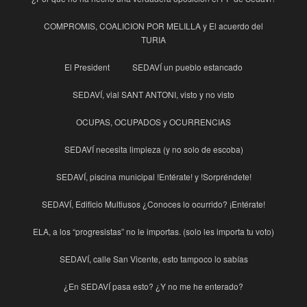
COMPROMIS, COALICION POR MELILLA y El acuerdo del
TURIA
El President
SEDAVÍ un pueblo estancado
SEDAVÍ, vial SANT ANTONI, visto y no visto
OCUPAS, OCUPADOS y OCURRENCIAS
SEDAVÍ necesita limpieza (y no solo de escoba)
SEDAVÍ, piscina municipal !Entérate! y !Sorpréndete!
SEDAVÍ, Edificio Multiusos ¿Conoces lo ocurrido? ¡Entérate!
ELA, a los “progresistas” no le importas. (solo les importa tu voto)
SEDAVÍ, calle San Vicente, esto tampoco lo sabías
¿En SEDAVÍ pasa esto? ¿Y no me he enterado?