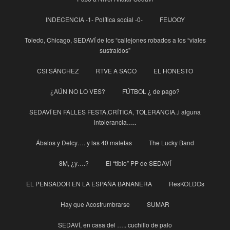
INDECENCIA -1- Política social -0-
FEIJOOY
Toledo, Chicago, SEDAVÍ de los “callejones robados a los “viales
sustraídos”
CSI SÁNCHEZ
RTVE A SACO
EL HONESTO
¿AÚN NO LO VES?
FÚTBOL ¿ de pago?
SEDAVÍ EN FALLES FESTA,CRÍTICA, TOLERANCIA..i alguna
intolerancia…..
Ábalos y Delcy…. y las 40 maletas
The Lucky Band
8M, ¿y….?
El “tibio” PP de SEDAVÍ
EL PENSADOR EN LA ESPAÑA BANANERA
ResKOLDOs
Hay que Acostrumbrarse
SUMAR
SEDAVÍ, en casa del ….. cuchillo de palo