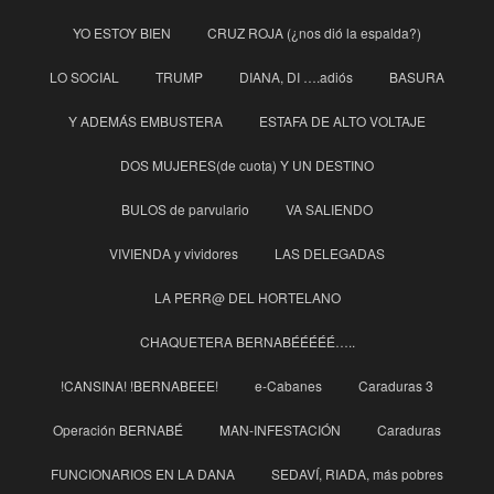
YO ESTOY BIEN
CRUZ ROJA (¿nos dió la espalda?)
LO SOCIAL
TRUMP
DIANA, DI ….adiós
BASURA
Y ADEMÁS EMBUSTERA
ESTAFA DE ALTO VOLTAJE
DOS MUJERES(de cuota) Y UN DESTINO
BULOS de parvulario
VA SALIENDO
VIVIENDA y vividores
LAS DELEGADAS
LA PERR@ DEL HORTELANO
CHAQUETERA BERNABÉÉÉÉÉ…..
!CANSINA! !BERNABEEE!
e-Cabanes
Caraduras 3
Operación BERNABÉ
MAN-INFESTACIÓN
Caraduras
FUNCIONARIOS EN LA DANA
SEDAVÍ, RIADA, más pobres