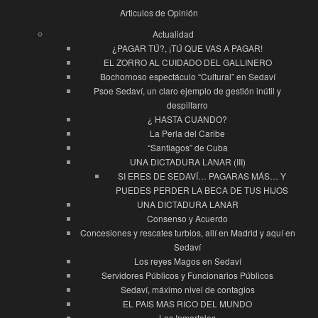
Articulos de Opinión
Actualidad
¿PAGAR TÚ?, ¡TÚ QUE VAS A PAGAR!
EL ZORRO AL CUIDADO DEL GALLINERO
Bochornoso espectáculo “Cultural” en Sedaví
Psoe Sedaví, un claro ejemplo de gestión inútil y
despilfarro
¿ HASTA CUANDO?
La Perla del Caribe
“Santiagos” de Cuba
UNA DICTADURA LANAR (III)
SI ERES DE SEDAVÍ… PAGARAS MÁS… Y
PUEDES PERDER LA BECA DE TUS HIJOS
UNA DICTADURA LANAR
Consenso y Acuerdo
Concesiones y rescates turbios, allí en Madrid y aquí en
Sedaví
Los reyes Magos en Sedaví
Servidores Públicos y Funcionarios Públicos
Sedaví, máximo nivel de contagios
EL PAIS MAS RICO DEL MUNDO
Los Inmortales