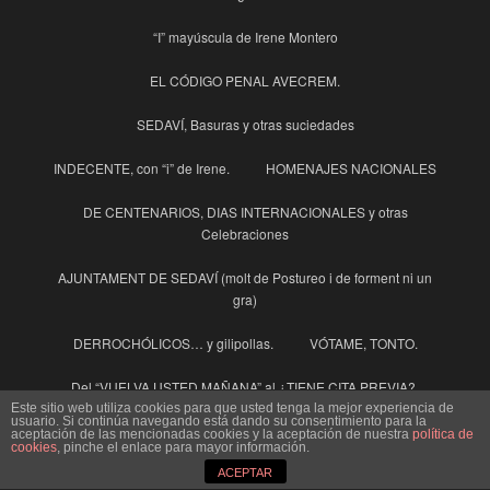
“I” mayúscula de Irene Montero
EL CÓDIGO PENAL AVECREM.
SEDAVÍ, Basuras y otras suciedades
INDECENTE, con “i” de Irene.
HOMENAJES NACIONALES
DE CENTENARIOS, DIAS INTERNACIONALES y otras
Celebraciones
AJUNTAMENT DE SEDAVÍ (molt de Postureo i de forment ni un
gra)
DERROCHÓLICOS… y gilipollas.
VÓTAME, TONTO.
Del “VUELVA USTED MAÑANA” al ¿TIENE CITA PREVIA?.
Este sitio web utiliza cookies para que usted tenga la mejor experiencia de
NO MÁS PROGRESISMO (POR FAVOR)
usuario. Si continúa navegando está dando su consentimiento para la
aceptación de las mencionadas cookies y la aceptación de nuestra
política de
cookies
, pinche el enlace para mayor información.
Sedaví,Edificio Multiabusos MÁS CARO, no importa, pagan los
vecinos.
ACEPTAR