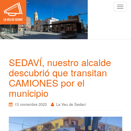
C
a
m
b
i
a
r
n
SEDAVÍ, nuestro alcalde
a
v
descubrió que transitan
e
CAMIONES por el
g
a
municipio
c
i
13 noviembre 2023
La Veu de Sedaví
ó
n