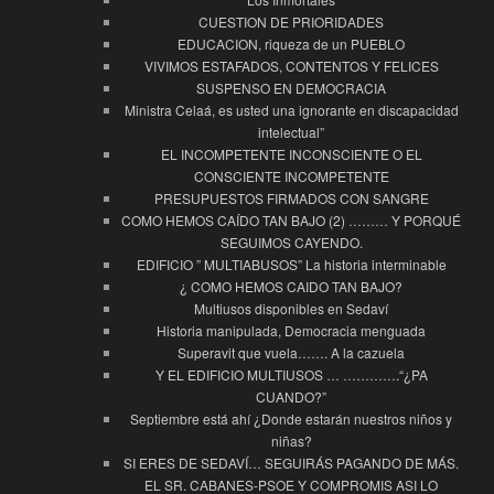
CUESTION DE PRIORIDADES
EDUCACION, riqueza de un PUEBLO
VIVIMOS ESTAFADOS, CONTENTOS Y FELICES
SUSPENSO EN DEMOCRACIA
Ministra Celaá, es usted una ignorante en discapacidad
intelectual”
EL INCOMPETENTE INCONSCIENTE O EL
CONSCIENTE INCOMPETENTE
PRESUPUESTOS FIRMADOS CON SANGRE
COMO HEMOS CAÍDO TAN BAJO (2) ……… Y PORQUÉ
SEGUIMOS CAYENDO.
EDIFICIO ” MULTIABUSOS” La historia interminable
¿ COMO HEMOS CAIDO TAN BAJO?
Multiusos disponibles en Sedaví
Historia manipulada, Democracia menguada
Superavit que vuela……. A la cazuela
Y EL EDIFICIO MULTIUSOS … ………….“¿PA
CUANDO?”
Septiembre está ahí ¿Donde estarán nuestros niños y
niñas?
SI ERES DE SEDAVÍ… SEGUIRÁS PAGANDO DE MÁS.
EL SR. CABANES-PSOE Y COMPROMIS ASI LO