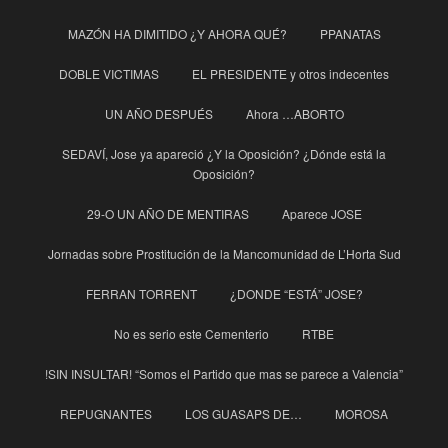
MAZÓN HA DIMITIDO ¿Y AHORA QUÉ?
PPANATAS
DOBLE VICTIMAS
EL PRESIDENTE y otros indecentes
UN AÑO DESPUÉS
Ahora …ABORTO
SEDAVÍ, Jose ya apareció ¿Y la Oposición? ¿Dónde está la
Oposición?
29-O UN AÑO DE MENTIRAS
Aparece JOSE
Jornadas sobre Prostitución de la Mancomunidad de L’Horta Sud
FERRAN TORRENT
¿DONDE “ESTÁ” JOSE?
No es serio este Cementerio
RTBE
!SIN INSULTAR! “Somos el Partido que mas se parece a Valencia”
REPUGNANTES
LOS GUASAPS DE…
MOROSA