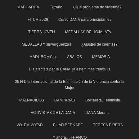
MARGARITA
Extraño
¿Qué problema de vivienda?
FITUR 2026
Curso DANA para principìantes
TIERRA JOVEN
MEDALLAS DE HOJALATA
MEDALLAS Y sinvergüenzas
¿Ajustes de cuentas?
MADURO y Cia.
ÁBALOS
MEMORIA
Els afectats per la DANA, ja estem mes tranquils
25 N Día Internacional de la Eliminación de la Violencia contra la
Mujer
MALNACIDOS
CAMPAÑAS
Socialista, Feminista
ACTIVISTAS DE LA DANA
DANA Morant
VOLEM VOTAR
PILAR BERNABÉ
TERESA RIBERA
Y ahora… FRANCO