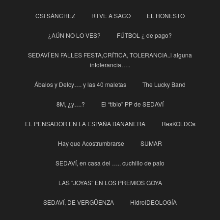
CSI SÁNCHEZ
RTVE A SACO
EL HONESTO
¿AÚN NO LO VES?
FÚTBOL ¿ de pago?
SEDAVÍ EN FALLES FESTA,CRÍTICA, TOLERANCIA..i alguna
intolerancia…..
Ábalos y Delcy…. y las 40 maletas
The Lucky Band
8M, ¿y….?
El “tibio” PP de SEDAVÍ
EL PENSADOR EN LA ESPAÑA BANANERA
ResKOLDOs
Hay que Acostrumbrarse
SUMAR
SEDAVÍ, en casa del ….. cuchillo de palo
LAS “JOYAS” EN LOS PREMIOS GOYA
SEDAVÍ, DE VERGÜENZA
HidroIDEOLOGÍA