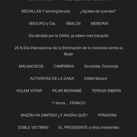
MEDALLAS Y sinvergüenzas
¿Ajustes de cuentas?
MADURO y Cia.
ÁBALOS
MEMORIA
Els afectats per la DANA, ja estem mes tranquils
25 N Día Internacional de la Eliminación de la Violencia contra la
Mujer
MALNACIDOS
CAMPAÑAS
Socialista, Feminista
ACTIVISTAS DE LA DANA
DANA Morant
VOLEM VOTAR
PILAR BERNABÉ
TERESA RIBERA
Y ahora… FRANCO
MAZÓN HA DIMITIDO ¿Y AHORA QUÉ?
PPANATAS
DOBLE VICTIMAS
EL PRESIDENTE y otros indecentes