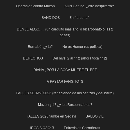
Operación contra Mazón
ADN Canino, ¿otro despilfarro?
BANDIDOS
En “la Luna”
DENLE ALGO….. (un carguito más alto, o bicarbonato o las 2
cosas)
Bernabé, ¿y tú?
No es Humor (es política)
DERECHOS
Del nivel 2 al 112 (ahora toca 112)
DIANA , POR LA BOCA MUERE EL PEZ
A PASTAR FANG TOTS
FALLES SEDAVÍ 2025 (renaciendo de las cenizas y del barro)
Mazón ¿si? ¿y los Responsables?
FALLES 2025 també en Sedaví
BALDO VIL
IROS A CAG*R
Entrevistas Carroñeras