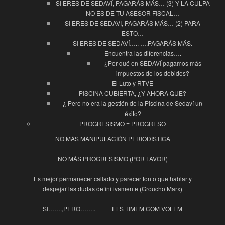
SI ERES DE SEDAVÍ, PAGARÁS MÁS… (3) Y LA CULPA
NO ES DE TU ASESOR FISCAL…
SI ERES DE SEDAVI, PAGARÁS MÁS… (2) PARA
ESTO…
SI ERES DE SEDAVÍ….. ….PAGARÁS MÁS.
Encuentra las diferencias….
¿Por qué en SEDAVÍ pagamos más
impuestos de los debidos?
El Luto y RTVE
PISCINA CUBIERTA, ¿Y AHORA QUE?
¿ Pero no era la gestión de la Piscina de Sedaví un
éxito?
PROGRESISMO ǂ PROGRESO
NO MÁS MANIPULACIÓN PERIODISTICA
NO MÁS PROGRESISMO (POR FAVOR)
Es mejor permanecer callado y parecer tonto que hablar y
despejar las dudas definitivamente (Groucho Marx)
SI…….,PERO……..
ELS TIMEM COM VOLEM