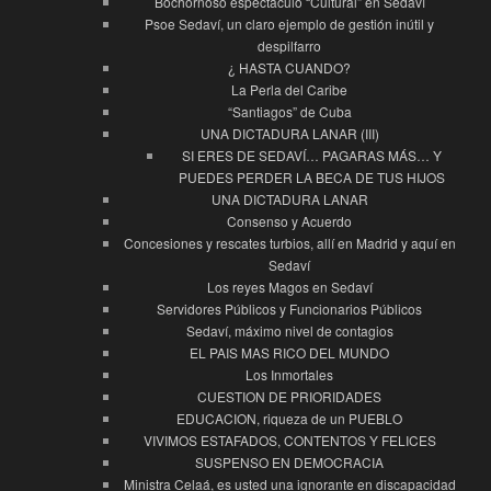
Bochornoso espectáculo “Cultural” en Sedaví
Psoe Sedaví, un claro ejemplo de gestión inútil y
despilfarro
¿ HASTA CUANDO?
La Perla del Caribe
“Santiagos” de Cuba
UNA DICTADURA LANAR (III)
SI ERES DE SEDAVÍ… PAGARAS MÁS… Y
PUEDES PERDER LA BECA DE TUS HIJOS
UNA DICTADURA LANAR
Consenso y Acuerdo
Concesiones y rescates turbios, allí en Madrid y aquí en
Sedaví
Los reyes Magos en Sedaví
Servidores Públicos y Funcionarios Públicos
Sedaví, máximo nivel de contagios
EL PAIS MAS RICO DEL MUNDO
Los Inmortales
CUESTION DE PRIORIDADES
EDUCACION, riqueza de un PUEBLO
VIVIMOS ESTAFADOS, CONTENTOS Y FELICES
SUSPENSO EN DEMOCRACIA
Ministra Celaá, es usted una ignorante en discapacidad