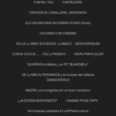
A MI NO, YOLI
CARTELERÍA
!VERGONYA, CAVALLERS, VERGONYA!
ELS VALENCIÁNS NO SABEN VOTAR (Ximet)
CICLISMO CON CINISMO
NO LE LLAMES SUCIEDAD, LLAMALE …BIODIVERSIDAD
COSAS CHULIS…… YOLI y FRANCO
VIDAS PARA”LELAS”
GUARDIOLA (María), y el PP “BLANDIBLU”
SE LLAMA ALTERNANCIA y es la base del sistema
DEMOCRATICO
MAZÓN, una incógnita con un buen comienzo
¿JA ESTEM NERVIOSETS?
CINISMO PSOE-PSPV
No busques culpables El culPPable eres tú