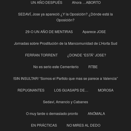
UN AÑO DESPUÉS
Ahora …ABORTO
SEDAVÍ, Jose ya apareció ¿Y la Oposición? ¿Dónde está la
Oposición?
29-O UN AÑO DE MENTIRAS
Aparece JOSE
Jornadas sobre Prostitución de la Mancomunidad de L’Horta Sud
FERRAN TORRENT
¿DONDE “ESTÁ” JOSE?
No es serio este Cementerio
RTBE
!SIN INSULTAR! “Somos el Partido que mas se parece a Valencia”
REPUGNANTES
LOS GUASAPS DE…
MOROSA
Sedaví, Amancio y Cabanes
O muy tarde o demasiado pronto
ANÓMALA
EN PRÁCTICAS
NO MIRES AL DEDO