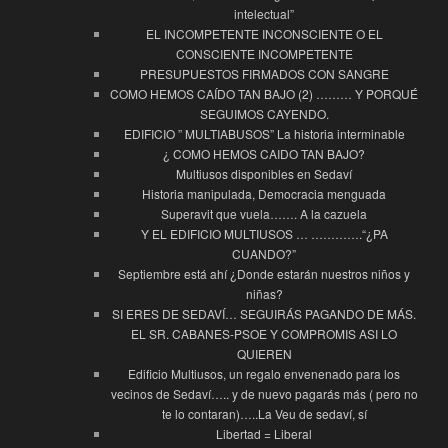
intelectual”
EL INCOMPETENTE INCONSCIENTE O EL
CONSCIENTE INCOMPETENTE
PRESUPUESTOS FIRMADOS CON SANGRE
COMO HEMOS CAÍDO TAN BAJO (2) ……… Y PORQUÉ
SEGUIMOS CAYENDO.
EDIFICIO ” MULTIABUSOS” La historia interminable
¿ COMO HEMOS CAIDO TAN BAJO?
Multiusos disponibles en Sedaví
Historia manipulada, Democracia menguada
Superavit que vuela……. A la cazuela
Y EL EDIFICIO MULTIUSOS … ………….“¿PA
CUANDO?”
Septiembre está ahí ¿Donde estarán nuestros niños y
niñas?
SI ERES DE SEDAVÍ… SEGUIRÁS PAGANDO DE MÁS.
EL SR. CABANES-PSOE Y COMPROMIS ASI LO
QUIEREN
Edificio Multiusos, un regalo envenenado para los
vecinos de Sedaví….. y de nuevo pagarás más ( pero no
te lo contaran)…..La Veu de sedaví, sí
Libertad = Liberal