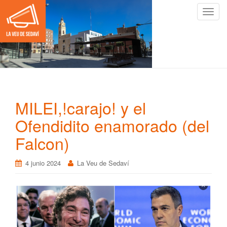
C
a
m
b
i
a
r
n
MILEI,!carajo! y el
a
v
Ofendidito enamorado (del
e
Falcon)
g
a
4 junio 2024
La Veu de Sedaví
c
i
ó
n