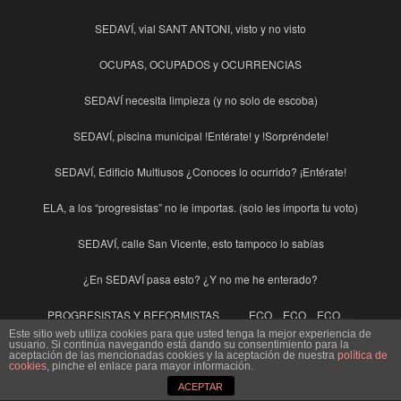
SEDAVÍ, vial SANT ANTONI, visto y no visto
OCUPAS, OCUPADOS y OCURRENCIAS
SEDAVÍ necesita limpieza (y no solo de escoba)
SEDAVÍ, piscina municipal !Entérate! y !Sorpréndete!
SEDAVÍ, Edificio Multiusos ¿Conoces lo ocurrido? ¡Entérate!
ELA, a los “progresistas” no le importas. (solo les importa tu voto)
SEDAVÍ, calle San Vicente, esto tampoco lo sabías
¿En SEDAVÍ pasa esto? ¿Y no me he enterado?
PROGRESISTAS Y REFORMISTAS
ECO…ECO…ECO….
Este sitio web utiliza cookies para que usted tenga la mejor experiencia de
usuario. Si continúa navegando está dando su consentimiento para la
EL 8 DE MARZO Y LAS MUJERES
aceptación de las mencionadas cookies y la aceptación de nuestra
política de
cookies
, pinche el enlace para mayor información.
Ley de Paridad Otro Despropósito para cubrir a los “Diputeros del
ACEPTAR