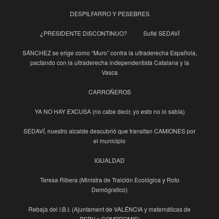
DESPILFARRO Y PESEBRES
¿PRESIDENTE DISCONTINUO?
Suflé SEDAVÍ
SÁNCHEZ se erige como “Muro” contra la ultraderecha Española,
pactando con la ultraderecha independentista Catalana y la
Vasca
CARROÑEROS
YA NO HAY EXCUSA (no cabe decir, yo esto no lo sabía)
SEDAVÍ, nuestro alcalde descubrió que transitan CAMIONES por
el municipio
IGUALDAD
Teresa Ribera (Ministra de Traición Ecológica y Roto
Demógrafico)
Rebaja del I.B.I. (Ajuntament de VALÉNCIA y matemáticas de
PSPV y COMPROMIS)