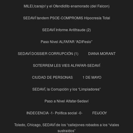
MILEI,!carajo! y el Ofendidito enamorado (del Falcon)
SEDAVÍ tandem PSOE-COMPROMIS Hipocresía Total
SEDAVÍ Informe Antifraude (2)
Paso Nivel ALFAFAR “ADIFesio”
SEDAVÍ DOSSIER CORRUPCIÓN (1)
DIANA MORANT
SOTERREM LES VIES ALFAFAR-SEDAVÍ
CIUDAD DE PERSONAS
1 DE MAYO
SEDAVÍ, la Corrupción y los “Limpiadores”
Paso a Nivel Alfafar-Sedaví
INDECENCIA -1- Política social -0-
FEIJOOY
Toledo, Chicago, SEDAVÍ de los “callejones robados a los “viales
sustraídos”