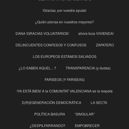
!Gracias, por vuestra ayuda!
¿Quién piensa en nuestros mayores?
DANA !GRACIAS VOLUNTARIOS!
ahora toca !VIVIENDA!
DELINCUENTES CONFESOS Y CONFUSOS
ZAPATERO
LOS EUROPEOS ESTAMOS SALVADOS
¿LO SABEN AQUEL…?
TRANSPARENCIA (y dudas)
FARISEOS (Y FARISEAS)
!YA ESTÁ BIEN! A la COMUNITAT VALENCIANA se la respeta
D(R)EGENERACIÓN DEMOCRÁTICA
LA SECTA
POLÍTICA BASURA
“SINGULAR”
¿DESPILFARRANDO?
EMPOBRECER