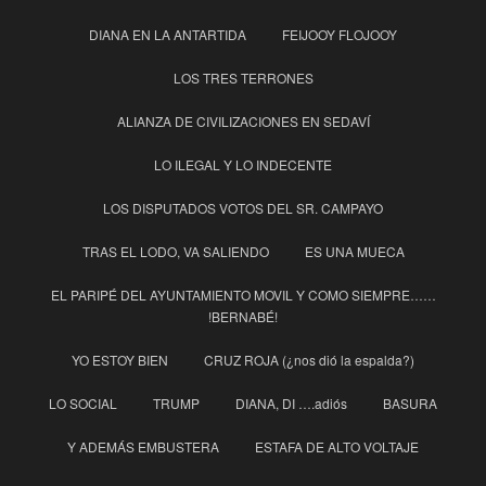
DIANA EN LA ANTARTIDA
FEIJOOY FLOJOOY
LOS TRES TERRONES
ALIANZA DE CIVILIZACIONES EN SEDAVÍ
LO ILEGAL Y LO INDECENTE
LOS DISPUTADOS VOTOS DEL SR. CAMPAYO
TRAS EL LODO, VA SALIENDO
ES UNA MUECA
EL PARIPÉ DEL AYUNTAMIENTO MOVIL Y COMO SIEMPRE……
!BERNABÉ!
YO ESTOY BIEN
CRUZ ROJA (¿nos dió la espalda?)
LO SOCIAL
TRUMP
DIANA, DI ….adiós
BASURA
Y ADEMÁS EMBUSTERA
ESTAFA DE ALTO VOLTAJE