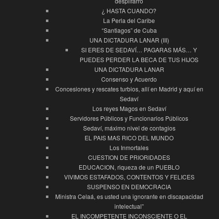
despilfarro
¿ HASTA CUANDO?
La Perla del Caribe
“Santiagos” de Cuba
UNA DICTADURA LANAR (III)
SI ERES DE SEDAVÍ… PAGARAS MÁS… Y
PUEDES PERDER LA BECA DE TUS HIJOS
UNA DICTADURA LANAR
Consenso y Acuerdo
Concesiones y rescates turbios, allí en Madrid y aquí en
Sedaví
Los reyes Magos en Sedaví
Servidores Públicos y Funcionarios Públicos
Sedaví, máximo nivel de contagios
EL PAIS MAS RICO DEL MUNDO
Los Inmortales
CUESTION DE PRIORIDADES
EDUCACION, riqueza de un PUEBLO
VIVIMOS ESTAFADOS, CONTENTOS Y FELICES
SUSPENSO EN DEMOCRACIA
Ministra Celaá, es usted una ignorante en discapacidad
intelectual”
EL INCOMPETENTE INCONSCIENTE O EL