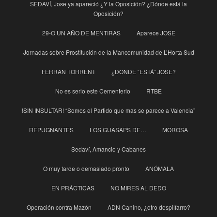
SEDAVÍ, Jose ya apareció ¿Y la Oposición? ¿Dónde está la
Oposición?
29-O UN AÑO DE MENTIRAS
Aparece JOSE
Jornadas sobre Prostitución de la Mancomunidad de L’Horta Sud
FERRAN TORRENT
¿DONDE “ESTÁ” JOSE?
No es serio este Cementerio
RTBE
!SIN INSULTAR! “Somos el Partido que mas se parece a Valencia”
REPUGNANTES
LOS GUASAPS DE…
MOROSA
Sedaví, Amancio y Cabanes
O muy tarde o demasiado pronto
ANÓMALA
EN PRÁCTICAS
NO MIRES AL DEDO
Operación contra Mazón
ADN Canino, ¿otro despilfarro?