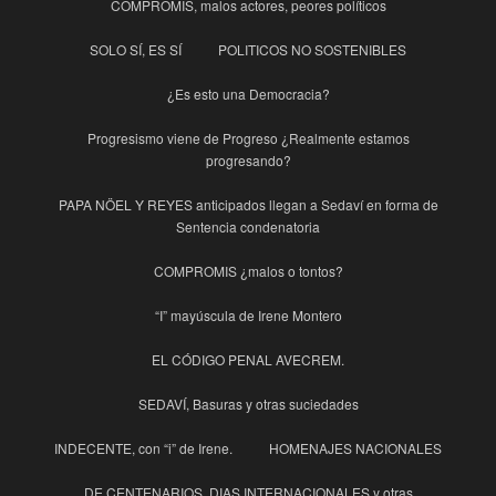
COMPROMIS, malos actores, peores políticos
SOLO SÍ, ES SÍ
POLITICOS NO SOSTENIBLES
¿Es esto una Democracia?
Progresismo viene de Progreso ¿Realmente estamos
progresando?
PAPA NÖEL Y REYES anticipados llegan a Sedaví en forma de
Sentencia condenatoria
COMPROMIS ¿malos o tontos?
“I” mayúscula de Irene Montero
EL CÓDIGO PENAL AVECREM.
SEDAVÍ, Basuras y otras suciedades
INDECENTE, con “i” de Irene.
HOMENAJES NACIONALES
DE CENTENARIOS, DIAS INTERNACIONALES y otras