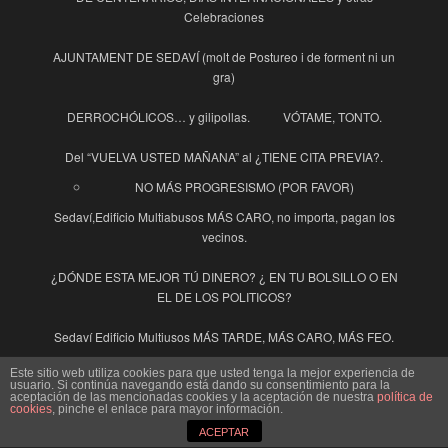
Celebraciones
AJUNTAMENT DE SEDAVÍ (molt de Postureo i de forment ni un
gra)
DERROCHÓLICOS… y gilipollas.
VÓTAME, TONTO.
Del “VUELVA USTED MAÑANA” al ¿TIENE CITA PREVIA?.
NO MÁS PROGRESISMO (POR FAVOR)
Sedaví,Edificio Multiabusos MÁS CARO, no importa, pagan los
vecinos.
¿DÓNDE ESTA MEJOR TÚ DINERO? ¿ EN TU BOLSILLO O EN
EL DE LOS POLITICOS?
Sedaví Edificio Multiusos MÁS TARDE, MÁS CARO, MÁS FEO.
Este sitio web utiliza cookies para que usted tenga la mejor experiencia de
INDECENTES
El Pensador en Cuarentena
usuario. Si continúa navegando está dando su consentimiento para la
aceptación de las mencionadas cookies y la aceptación de nuestra
política de
cookies
, pinche el enlace para mayor información.
La Guinda y la Guindilla
ACEPTAR