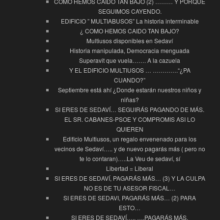
COMO HEMOS CAÍDO TAN BAJO (2) ……… Y PORQUÉ
SEGUIMOS CAYENDO.
EDIFICIO ” MULTIABUSOS” La historia interminable
¿ COMO HEMOS CAIDO TAN BAJO?
Multiusos disponibles en Sedaví
Historia manipulada, Democracia menguada
Superavit que vuela……. A la cazuela
Y EL EDIFICIO MULTIUSOS … ………….“¿PA
CUANDO?”
Septiembre está ahí ¿Donde estarán nuestros niños y
niñas?
SI ERES DE SEDAVÍ… SEGUIRÁS PAGANDO DE MÁS.
EL SR. CABANES-PSOE Y COMPROMIS ASI LO
QUIEREN
Edificio Multiusos, un regalo envenenado para los
vecinos de Sedaví….. y de nuevo pagarás más ( pero no
te lo contaran)…..La Veu de sedaví, sí
Libertad = Liberal
SI ERES DE SEDAVÍ, PAGARÁS MÁS… (3) Y LA CULPA
NO ES DE TU ASESOR FISCAL…
SI ERES DE SEDAVI, PAGARÁS MÁS… (2) PARA
ESTO…
SI ERES DE SEDAVÍ….. ….PAGARÁS MÁS.