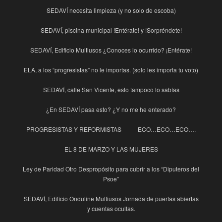
SEDAVÍ necesita limpieza (y no solo de escoba)
SEDAVÍ, piscina municipal !Entérate! y !Sorpréndete!
SEDAVÍ, Edificio Multiusos ¿Conoces lo ocurrido? ¡Entérate!
ELA, a los “progresistas” no le importas. (solo les importa tu voto)
SEDAVÍ, calle San Vicente, esto tampoco lo sabías
¿En SEDAVÍ pasa esto? ¿Y no me he enterado?
PROGRESISTAS Y REFORMISTAS
ECO…ECO…ECO….
EL 8 DE MARZO Y LAS MUJERES
Ley de Paridad Otro Despropósito para cubrir a los “Diputeros del
Psoe”
SEDAVÍ, Edificio Onduline Multiusos Jornada de puertas abiertas
y cuentas ocultas.