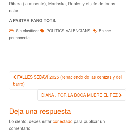
Ribera (la ausente), Marlaska, Robles y el jefe de todos
estos.
A PASTAR FANG TOTS.
.
Sin clasificar
POLITICS VALENCIANS
Enlace
.
permanente
FALLES SEDAVÍ 2025 (renaciendo de las cenizas y del
Navegación de la entrada
barro)
DIANA , POR LA BOCA MUERE EL PEZ
Deja una respuesta
Lo siento, debes estar
conectado
para publicar un
comentario.