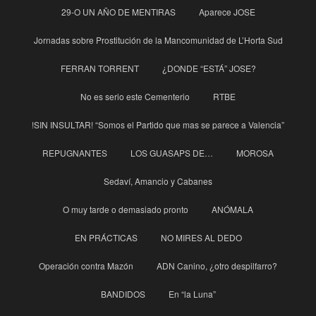
29-O UN AÑO DE MENTIRAS
Aparece JOSE
Jornadas sobre Prostitución de la Mancomunidad de L’Horta Sud
FERRAN TORRENT
¿DONDE “ESTÁ” JOSE?
No es serio este Cementerio
RTBE
!SIN INSULTAR! “Somos el Partido que mas se parece a Valencia”
REPUGNANTES
LOS GUASAPS DE…
MOROSA
Sedaví, Amancio y Cabanes
O muy tarde o demasiado pronto
ANÓMALA
EN PRÁCTICAS
NO MIRES AL DEDO
Operación contra Mazón
ADN Canino, ¿otro despilfarro?
BANDIDOS
En “la Luna”