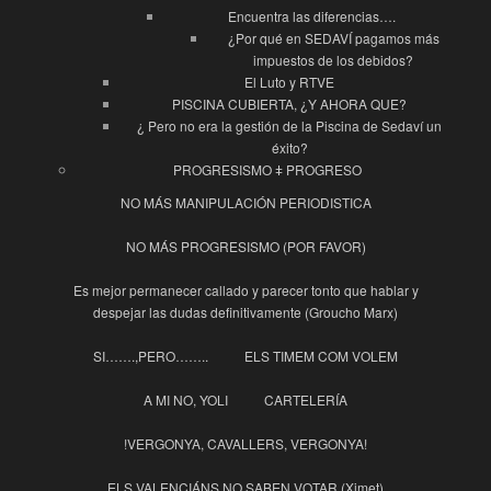
Encuentra las diferencias….
¿Por qué en SEDAVÍ pagamos más
impuestos de los debidos?
El Luto y RTVE
PISCINA CUBIERTA, ¿Y AHORA QUE?
¿ Pero no era la gestión de la Piscina de Sedaví un
éxito?
PROGRESISMO ǂ PROGRESO
NO MÁS MANIPULACIÓN PERIODISTICA
NO MÁS PROGRESISMO (POR FAVOR)
Es mejor permanecer callado y parecer tonto que hablar y
despejar las dudas definitivamente (Groucho Marx)
SI…….,PERO……..
ELS TIMEM COM VOLEM
A MI NO, YOLI
CARTELERÍA
!VERGONYA, CAVALLERS, VERGONYA!
ELS VALENCIÁNS NO SABEN VOTAR (Ximet)