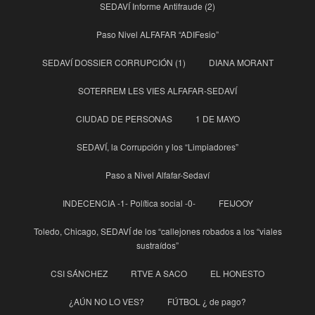
SEDAVÍ Informe Antifraude (2)
Paso Nivel ALFAFAR “ADIFesio”
SEDAVÍ DOSSIER CORRUPCIÓN (1)
DIANA MORANT
SOTERREM LES VIES ALFAFAR-SEDAVÍ
CIUDAD DE PERSONAS
1 DE MAYO
SEDAVÍ, la Corrupción y los “Limpiadores”
Paso a Nivel Alfafar-Sedaví
INDECENCIA -1- Política social -0-
FEIJOOY
Toledo, Chicago, SEDAVÍ de los “callejones robados a los “viales
sustraídos”
CSI SÁNCHEZ
RTVE A SACO
EL HONESTO
¿AÚN NO LO VES?
FÚTBOL ¿ de pago?