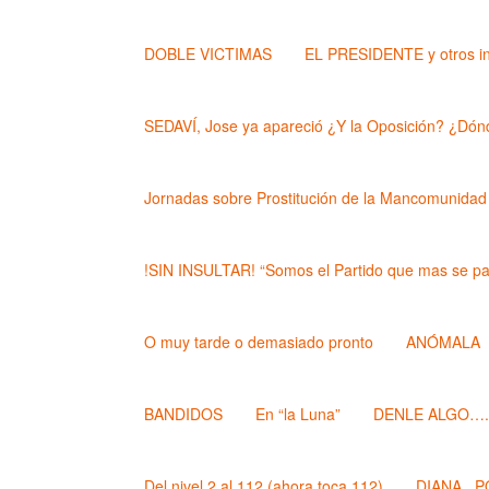
DOBLE VICTIMAS
EL PRESIDENTE y otros i
SEDAVÍ, Jose ya apareció ¿Y la Oposición? ¿Dónd
Jornadas sobre Prostitución de la Mancomunidad
!SIN INSULTAR! “Somos el Partido que mas se pa
O muy tarde o demasiado pronto
ANÓMALA
BANDIDOS
En “la Luna”
DENLE ALGO….. (
Del nivel 2 al 112 (ahora toca 112)
DIANA , 