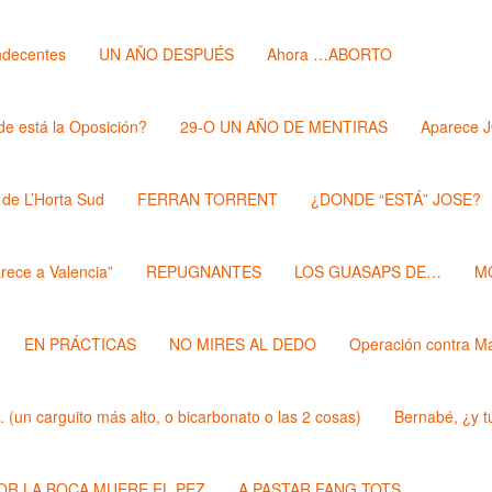
ndecentes
UN AÑO DESPUÉS
Ahora …ABORTO
e está la Oposición?
29-O UN AÑO DE MENTIRAS
Aparece 
 de L’Horta Sud
FERRAN TORRENT
¿DONDE “ESTÁ” JOSE?
rece a Valencia”
REPUGNANTES
LOS GUASAPS DE…
M
EN PRÁCTICAS
NO MIRES AL DEDO
Operación contra M
un carguito más alto, o bicarbonato o las 2 cosas)
Bernabé, ¿y t
POR LA BOCA MUERE EL PEZ
A PASTAR FANG TOTS