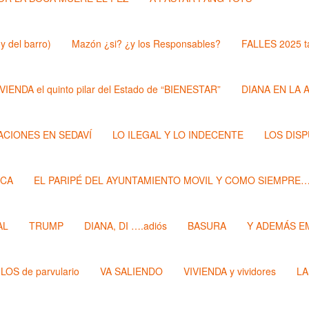
y del barro)
Mazón ¿si? ¿y los Responsables?
FALLES 2025 t
VIENDA el quinto pilar del Estado de “BIENESTAR”
DIANA EN LA 
ZACIONES EN SEDAVÍ
LO ILEGAL Y LO INDECENTE
LOS DIS
ECA
EL PARIPÉ DEL AYUNTAMIENTO MOVIL Y COMO SIEMPRE
AL
TRUMP
DIANA, DI ….adiós
BASURA
Y ADEMÁS E
LOS de parvulario
VA SALIENDO
VIVIENDA y vividores
LA