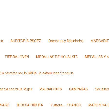
via
AUDITORÍA PSOEZ
Derechos y fidelidades
MARGARIT
TIERRA JOVEN
MEDALLAS DE HOJALATA
MEDALLAS Y si
Els afectats per la DANA, ja estem mes tranquils
lencia contra la Mujer
MALNACIDOS
CAMPAÑAS
Socialist
RNABÉ
TERESA RIBERA
Y ahora… FRANCO
MAZÓN HA D