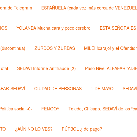
lera de Telegram
ESPAÑUELA (cada vez más cerca de VENEZUEL
DIOS
YOLANDA Mucha cara y poco cerebro
ESTA SEÑORA ES
discontinua)
ZURDOS Y ZURDAS
MILEI,!carajo! y el Ofendi
otal
SEDAVÍ Informe Antifraude (2)
Paso Nivel ALFAFAR “ADIF
AFAR-SEDAVÍ
CIUDAD DE PERSONAS
1 DE MAYO
SEDAVÍ,
lítica social -0-
FEIJOOY
Toledo, Chicago, SEDAVÍ de los “cal
STO
¿AÚN NO LO VES?
FÚTBOL ¿ de pago?