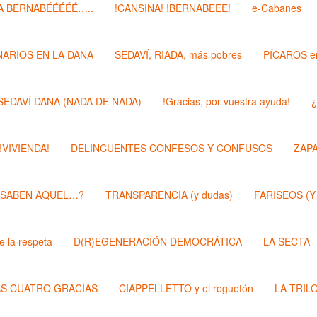
 BERNABÉÉÉÉÉ…..
!CANSINA! !BERNABEEE!
e-Cabanes
ARIOS EN LA DANA
SEDAVÍ, RIADA, más pobres
PÍCAROS e
SEDAVÍ DANA (NADA DE NADA)
!Gracias, por vuestra ayuda!
¿
 !VIVIENDA!
DELINCUENTES CONFESOS Y CONFUSOS
ZAP
 SABEN AQUEL…?
TRANSPARENCIA (y dudas)
FARISEOS (Y
 la respeta
D(R)EGENERACIÓN DEMOCRÁTICA
LA SECTA
AS CUATRO GRACIAS
CIAPPELLETTO y el reguetón
LA TRIL