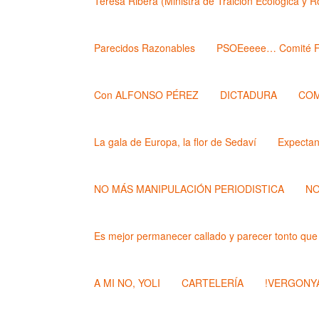
Teresa Ribera (Ministra de Traición Ecológica y 
Parecidos Razonables
PSOEeeee… Comité F
Con ALFONSO PÉREZ
DICTADURA
COM
La gala de Europa, la flor de Sedaví
Expecta
NO MÁS MANIPULACIÓN PERIODISTICA
NO
Es mejor permanecer callado y parecer tonto que
A MI NO, YOLI
CARTELERÍA
!VERGONYA