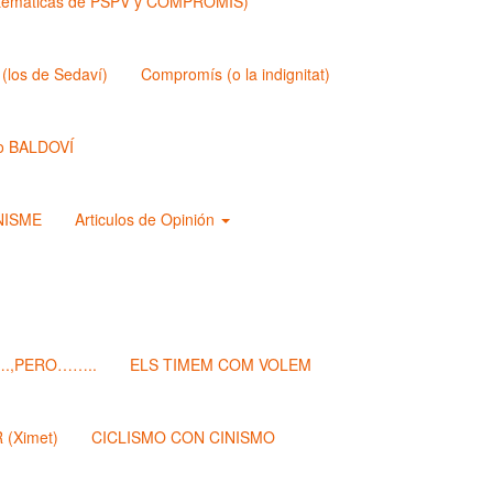
matemáticas de PSPV y COMPROMIS)
los de Sedaví)
Compromís (o la indignitat)
o BALDOVÍ
ANISME
Articulos de Opinión
.,PERO……..
ELS TIMEM COM VOLEM
(Ximet)
CICLISMO CON CINISMO