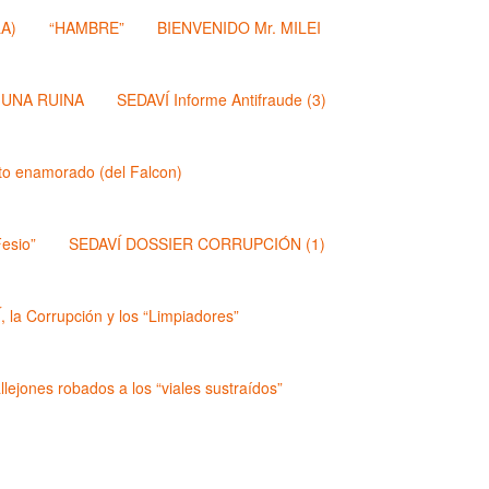
A)
“HAMBRE”
BIENVENIDO Mr. MILEI
 UNA RUINA
SEDAVÍ Informe Antifraude (3)
dito enamorado (del Falcon)
esio”
SEDAVÍ DOSSIER CORRUPCIÓN (1)
 la Corrupción y los “Limpiadores”
lejones robados a los “viales sustraídos”