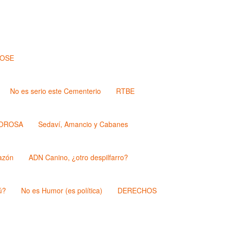
JOSE
No es serio este Cementerio
RTBE
OROSA
Sedaví, Amancio y Cabanes
azón
ADN Canino, ¿otro despilfarro?
ú?
No es Humor (es política)
DERECHOS