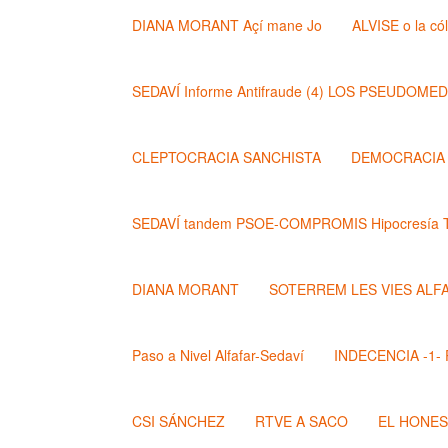
DIANA MORANT Açí mane Jo
ALVISE o la có
SEDAVÍ Informe Antifraude (4) LOS PSEUDOME
CLEPTOCRACIA SANCHISTA
DEMOCRACIA (
SEDAVÍ tandem PSOE-COMPROMIS Hipocresía T
DIANA MORANT
SOTERREM LES VIES ALF
Paso a Nivel Alfafar-Sedaví
INDECENCIA -1- Po
CSI SÁNCHEZ
RTVE A SACO
EL HONE