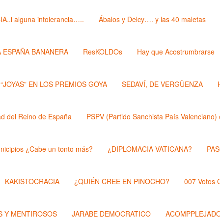
i alguna intolerancia…..
Ábalos y Delcy…. y las 40 maletas
A ESPAÑA BANANERA
ResKOLDOs
Hay que Acostrumbrarse
 “JOYAS” EN LOS PREMIOS GOYA
SEDAVÍ, DE VERGÜENZA
 del Reino de España
PSPV (Partido Sanchista País Valenciano) 
nicipios ¿Cabe un tonto más?
¿DIPLOMACIA VATICANA?
PAS
KAKISTOCRACIA
¿QUIÉN CREE EN PINOCHO?
007 Votos
 Y MENTIROSOS
JARABE DEMOCRATICO
ACOMPPLEJAD