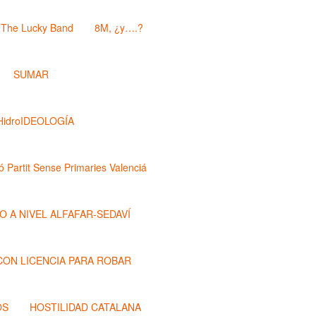
The Lucky Band
8M, ¿y….?
SUMAR
HidroIDEOLOGÍA
ó Partit Sense Primaries Valenciá
O A NIVEL ALFAFAR-SEDAVÍ
 CON LICENCIA PARA ROBAR
OS
HOSTILIDAD CATALANA