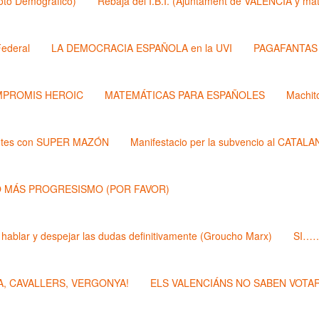
Roto Demógrafico)
Rebaja del I.B.I. (Ajuntament de VALÉNCIA y 
ederal
LA DEMOCRACIA ESPAÑOLA en la UVI
PAGAFANTAS (
PROMIS HEROIC
MATEMÁTICAS PARA ESPAÑOLES
Machit
ntes con SUPER MAZÓN
Manifestacio per la subvencio al CATAL
 MÁS PROGRESISMO (POR FAVOR)
 hablar y despejar las dudas definitivamente (Groucho Marx)
SI……
, CAVALLERS, VERGONYA!
ELS VALENCIÁNS NO SABEN VOTAR 