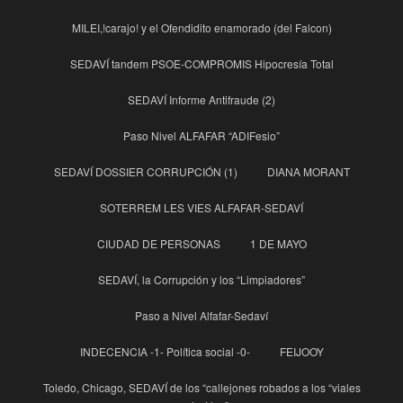
MILEI,!carajo! y el Ofendidito enamorado (del Falcon)
SEDAVÍ tandem PSOE-COMPROMIS Hipocresía Total
SEDAVÍ Informe Antifraude (2)
Paso Nivel ALFAFAR “ADIFesio”
SEDAVÍ DOSSIER CORRUPCIÓN (1)
DIANA MORANT
SOTERREM LES VIES ALFAFAR-SEDAVÍ
CIUDAD DE PERSONAS
1 DE MAYO
SEDAVÍ, la Corrupción y los “Limpiadores”
Paso a Nivel Alfafar-Sedaví
INDECENCIA -1- Política social -0-
FEIJOOY
Toledo, Chicago, SEDAVÍ de los “callejones robados a los “viales