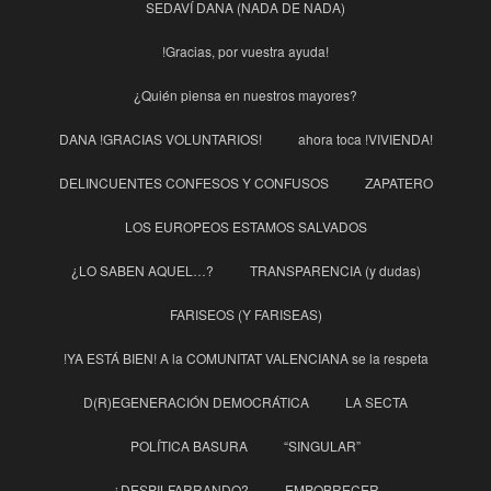
SEDAVÍ DANA (NADA DE NADA)
!Gracias, por vuestra ayuda!
¿Quién piensa en nuestros mayores?
DANA !GRACIAS VOLUNTARIOS!
ahora toca !VIVIENDA!
DELINCUENTES CONFESOS Y CONFUSOS
ZAPATERO
LOS EUROPEOS ESTAMOS SALVADOS
¿LO SABEN AQUEL…?
TRANSPARENCIA (y dudas)
FARISEOS (Y FARISEAS)
!YA ESTÁ BIEN! A la COMUNITAT VALENCIANA se la respeta
D(R)EGENERACIÓN DEMOCRÁTICA
LA SECTA
POLÍTICA BASURA
“SINGULAR”
¿DESPILFARRANDO?
EMPOBRECER