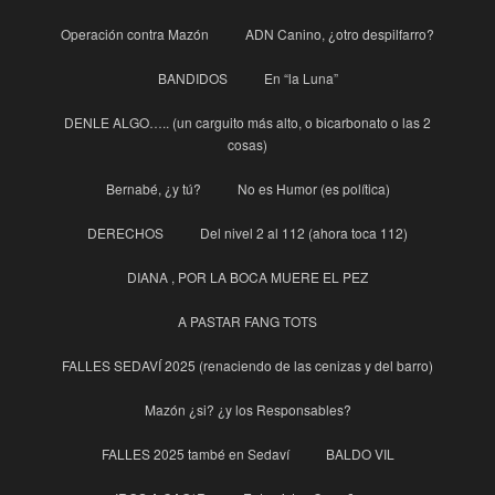
Operación contra Mazón
ADN Canino, ¿otro despilfarro?
BANDIDOS
En “la Luna”
DENLE ALGO….. (un carguito más alto, o bicarbonato o las 2
cosas)
Bernabé, ¿y tú?
No es Humor (es política)
DERECHOS
Del nivel 2 al 112 (ahora toca 112)
DIANA , POR LA BOCA MUERE EL PEZ
A PASTAR FANG TOTS
FALLES SEDAVÍ 2025 (renaciendo de las cenizas y del barro)
Mazón ¿si? ¿y los Responsables?
FALLES 2025 també en Sedaví
BALDO VIL