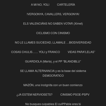
A MI NO, YOLI
CARTELERÍA
!VERGONYA, CAVALLERS, VERGONYA!
ELS VALENCIÁNS NO SABEN VOTAR (Ximet)
CICLISMO CON CINISMO
NO LE LLAMES SUCIEDAD, LLAMALE …BIODIVERSIDAD
COSAS CHULIS…… YOLI y FRANCO
VIDAS PARA”LELAS”
GUARDIOLA (María), y el PP “BLANDIBLU”
SE LLAMA ALTERNANCIA y es la base del sistema
DEMOCRATICO
MAZÓN, una incógnita con un buen comienzo
¿JA ESTEM NERVIOSETS?
CINISMO PSOE-PSPV
No busques culpables El culPPable eres tú