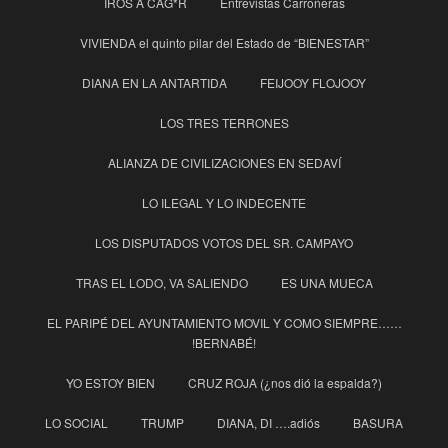
IROS A CAG*R
Entrevistas Carroñeras
VIVIENDA el quinto pilar del Estado de “BIENESTAR”
DIANA EN LA ANTARTIDA
FEIJOOY FLOJOOY
LOS TRES TERRONES
ALIANZA DE CIVILIZACIONES EN SEDAVÍ
LO ILEGAL Y LO INDECENTE
LOS DISPUTADOS VOTOS DEL SR. CAMPAYO
TRAS EL LODO, VA SALIENDO
ES UNA MUECA
EL PARIPÉ DEL AYUNTAMIENTO MOVIL Y COMO SIEMPRE……
!BERNABÉ!
YO ESTOY BIEN
CRUZ ROJA (¿nos dió la espalda?)
LO SOCIAL
TRUMP
DIANA, DI ….adiós
BASURA