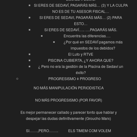
SI ERES DE SEDAVÍ, PAGARÁS MÁS… (3) Y LA CULPA
NO ES DE TU ASESOR FISCAL…
SI ERES DE SEDAVI, PAGARÁS MÁS… (2) PARA
ESTO…
SI ERES DE SEDAVÍ….. ….PAGARÁS MÁS.
Encuentra las diferencias….
¿Por qué en SEDAVÍ pagamos más
impuestos de los debidos?
El Luto y RTVE
PISCINA CUBIERTA, ¿Y AHORA QUE?
¿ Pero no era la gestión de la Piscina de Sedaví un
éxito?
PROGRESISMO ǂ PROGRESO
NO MÁS MANIPULACIÓN PERIODISTICA
NO MÁS PROGRESISMO (POR FAVOR)
Es mejor permanecer callado y parecer tonto que hablar y
despejar las dudas definitivamente (Groucho Marx)
SI…….,PERO……..
ELS TIMEM COM VOLEM