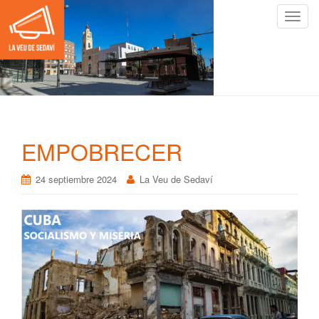
C
a
m
b
i
a
r
n
EMPOBRECER
a
v
24 septiembre 2024
La Veu de Sedaví
e
g
a
c
i
ó
n