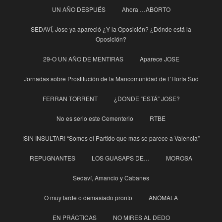
UN AÑO DESPUÉS
Ahora …ABORTO
SEDAVÍ, Jose ya apareció ¿Y la Oposición? ¿Dónde está la
Oposición?
29-O UN AÑO DE MENTIRAS
Aparece JOSE
Jornadas sobre Prostitución de la Mancomunidad de L’Horta Sud
FERRAN TORRENT
¿DONDE “ESTÁ” JOSE?
No es serio este Cementerio
RTBE
!SIN INSULTAR! “Somos el Partido que mas se parece a Valencia”
REPUGNANTES
LOS GUASAPS DE…
MOROSA
Sedaví, Amancio y Cabanes
O muy tarde o demasiado pronto
ANÓMALA
EN PRÁCTICAS
NO MIRES AL DEDO