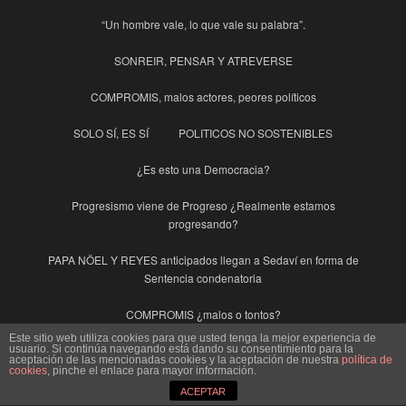
“Un hombre vale, lo que vale su palabra”.
SONREIR, PENSAR Y ATREVERSE
COMPROMIS, malos actores, peores políticos
SOLO SÍ, ES SÍ
POLITICOS NO SOSTENIBLES
¿Es esto una Democracia?
Progresismo viene de Progreso ¿Realmente estamos
progresando?
PAPA NÖEL Y REYES anticipados llegan a Sedaví en forma de
Sentencia condenatoria
COMPROMIS ¿malos o tontos?
Este sitio web utiliza cookies para que usted tenga la mejor experiencia de
usuario. Si continúa navegando está dando su consentimiento para la
“I” mayúscula de Irene Montero
aceptación de las mencionadas cookies y la aceptación de nuestra
política de
cookies
, pinche el enlace para mayor información.
EL CÓDIGO PENAL AVECREM.
ACEPTAR