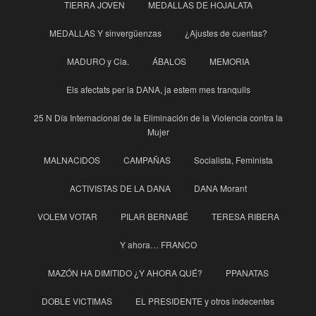
TIERRA JOVEN
MEDALLAS DE HOJALATA
MEDALLAS Y sinvergüenzas
¿Ajustes de cuentas?
MADURO y Cia.
ÁBALOS
MEMORIA
Els afectats per la DANA, ja estem mes tranquils
25 N Día Internacional de la Eliminación de la Violencia contra la
Mujer
MALNACIDOS
CAMPAÑAS
Socialista, Feminista
ACTIVISTAS DE LA DANA
DANA Morant
VOLEM VOTAR
PILAR BERNABÉ
TERESA RIBERA
Y ahora… FRANCO
MAZÓN HA DIMITIDO ¿Y AHORA QUÉ?
PPANATAS
DOBLE VICTIMAS
EL PRESIDENTE y otros indecentes