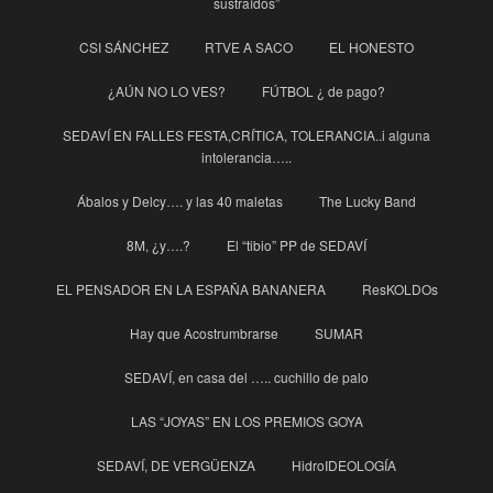
sustraídos”
CSI SÁNCHEZ
RTVE A SACO
EL HONESTO
¿AÚN NO LO VES?
FÚTBOL ¿ de pago?
SEDAVÍ EN FALLES FESTA,CRÍTICA, TOLERANCIA..i alguna
intolerancia…..
Ábalos y Delcy…. y las 40 maletas
The Lucky Band
8M, ¿y….?
El “tibio” PP de SEDAVÍ
EL PENSADOR EN LA ESPAÑA BANANERA
ResKOLDOs
Hay que Acostrumbrarse
SUMAR
SEDAVÍ, en casa del ….. cuchillo de palo
LAS “JOYAS” EN LOS PREMIOS GOYA
SEDAVÍ, DE VERGÜENZA
HidroIDEOLOGÍA