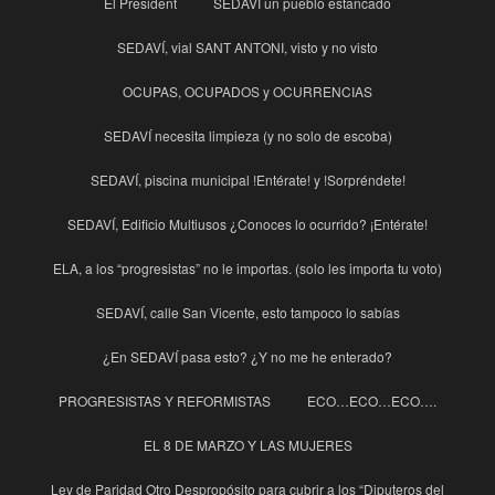
El President
SEDAVÍ un pueblo estancado
SEDAVÍ, vial SANT ANTONI, visto y no visto
OCUPAS, OCUPADOS y OCURRENCIAS
SEDAVÍ necesita limpieza (y no solo de escoba)
SEDAVÍ, piscina municipal !Entérate! y !Sorpréndete!
SEDAVÍ, Edificio Multiusos ¿Conoces lo ocurrido? ¡Entérate!
ELA, a los “progresistas” no le importas. (solo les importa tu voto)
SEDAVÍ, calle San Vicente, esto tampoco lo sabías
¿En SEDAVÍ pasa esto? ¿Y no me he enterado?
PROGRESISTAS Y REFORMISTAS
ECO…ECO…ECO….
EL 8 DE MARZO Y LAS MUJERES
Ley de Paridad Otro Despropósito para cubrir a los “Diputeros del