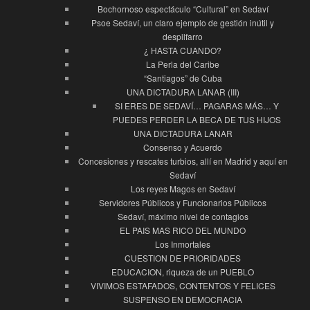
Bochornoso espectáculo “Cultural” en Sedaví
Psoe Sedaví, un claro ejemplo de gestión inútil y
despilfarro
¿ HASTA CUANDO?
La Perla del Caribe
“Santiagos” de Cuba
UNA DICTADURA LANAR (III)
SI ERES DE SEDAVÍ… PAGARAS MÁS… Y
PUEDES PERDER LA BECA DE TUS HIJOS
UNA DICTADURA LANAR
Consenso y Acuerdo
Concesiones y rescates turbios, allí en Madrid y aquí en
Sedaví
Los reyes Magos en Sedaví
Servidores Públicos y Funcionarios Públicos
Sedaví, máximo nivel de contagios
EL PAIS MAS RICO DEL MUNDO
Los Inmortales
CUESTION DE PRIORIDADES
EDUCACION, riqueza de un PUEBLO
VIVIMOS ESTAFADOS, CONTENTOS Y FELICES
SUSPENSO EN DEMOCRACIA