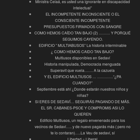
Ministra Celaá, es usted una ignorante en discapacidad
intelectual”
EL INCOMPETENTE INCONSCIENTE O EL
CONSCIENTE INCOMPETENTE
PRESUPUESTOS FIRMADOS CON SANGRE
COMO HEMOS CAÍDO TAN BAJO (2) ……… Y PORQUÉ
SEGUIMOS CAYENDO.
EDIFICIO ” MULTIABUSOS” La historia interminable
¿ COMO HEMOS CAIDO TAN BAJO?
Multiusos disponibles en Sedaví
Historia manipulada, Democracia menguada
Superavit que vuela……. A la cazuela
Y EL EDIFICIO MULTIUSOS … ………….“¿PA
CUANDO?”
Septiembre está ahí ¿Donde estarán nuestros niños y
niñas?
SI ERES DE SEDAVÍ… SEGUIRÁS PAGANDO DE MÁS.
EL SR. CABANES-PSOE Y COMPROMIS ASI LO
QUIEREN
Edificio Multiusos, un regalo envenenado para los
vecinos de Sedaví….. y de nuevo pagarás más ( pero no
te lo contaran)…..La Veu de sedaví, sí
Libertad = Liberal