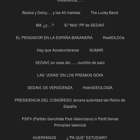
Ábalos y Delcy…. y las 40 maletas
The Lucky Band
8M, ¿y….?
El “tibio” PP de SEDAVÍ
EL PENSADOR EN LA ESPAÑA BANANERA
ResKOLDOs
Hay que Acostrumbrarse
SUMAR
SEDAVÍ, en casa del ….. cuchillo de palo
LAS “JOYAS” EN LOS PREMIOS GOYA
SEDAVÍ, DE VERGÜENZA
HidroIDEOLOGÍA
PRESIDENCIA DEL CONGRESO, tercera autoridad del Reino de
España
PSPV (Partido Sanchista País Valenciano) ó Partit Sense
Primaries Valenciá
HUÉRFANOS
¿”PA QUÉ” ESTUDIAR?