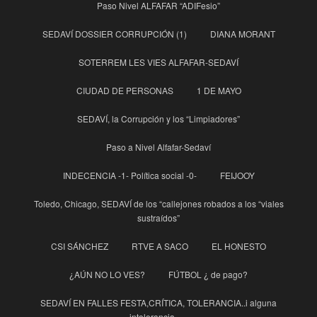
Paso Nivel ALFAFAR “ADIFesio”
SEDAVÍ DOSSIER CORRUPCIÓN (1)
DIANA MORANT
SOTERREM LES VIES ALFAFAR-SEDAVÍ
CIUDAD DE PERSONAS
1 DE MAYO
SEDAVÍ, la Corrupción y los “Limpiadores”
Paso a Nivel Alfafar-Sedaví
INDECENCIA -1- Política social -0-
FEIJOOY
Toledo, Chicago, SEDAVÍ de los “callejones robados a los “viales
sustraídos”
CSI SÁNCHEZ
RTVE A SACO
EL HONESTO
¿AÚN NO LO VES?
FÚTBOL ¿ de pago?
SEDAVÍ EN FALLES FESTA,CRÍTICA, TOLERANCIA..i alguna
intolerancia…..