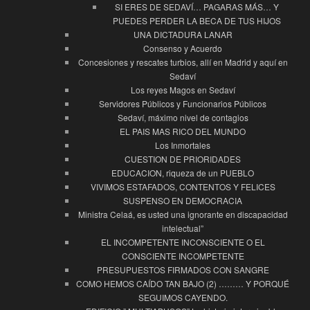
SI ERES DE SEDAVÍ… PAGARAS MÁS… Y
PUEDES PERDER LA BECA DE TUS HIJOS
UNA DICTADURA LANAR
Consenso y Acuerdo
Concesiones y rescates turbios, allí en Madrid y aquí en
Sedaví
Los reyes Magos en Sedaví
Servidores Públicos y Funcionarios Públicos
Sedaví, máximo nivel de contagios
EL PAIS MAS RICO DEL MUNDO
Los Inmortales
CUESTION DE PRIORIDADES
EDUCACION, riqueza de un PUEBLO
VIVIMOS ESTAFADOS, CONTENTOS Y FELICES
SUSPENSO EN DEMOCRACIA
Ministra Celaá, es usted una ignorante en discapacidad
intelectual”
EL INCOMPETENTE INCONSCIENTE O EL
CONSCIENTE INCOMPETENTE
PRESUPUESTOS FIRMADOS CON SANGRE
COMO HEMOS CAÍDO TAN BAJO (2) ……… Y PORQUÉ
SEGUIMOS CAYENDO.