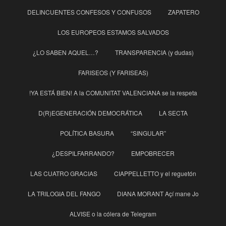
DELINCUENTES CONFESOS Y CONFUSOS
ZAPATERO
LOS EUROPEOS ESTAMOS SALVADOS
¿LO SABEN AQUEL…?
TRANSPARENCIA (y dudas)
FARISEOS (Y FARISEAS)
!YA ESTÁ BIEN! A la COMUNITAT VALENCIANA se la respeta
D(R)EGENERACIÓN DEMOCRÁTICA
LA SECTA
POLÍTICA BASURA
“SINGULAR”
¿DESPILFARRANDO?
EMPOBRECER
LAS CUATRO GRACIAS
CIAPPELLETTO y el reguetón
LA TRILOGIA DEL FANGO
DIANA MORANT Açí mane Jo
ALVISE o la cólera de Telegram