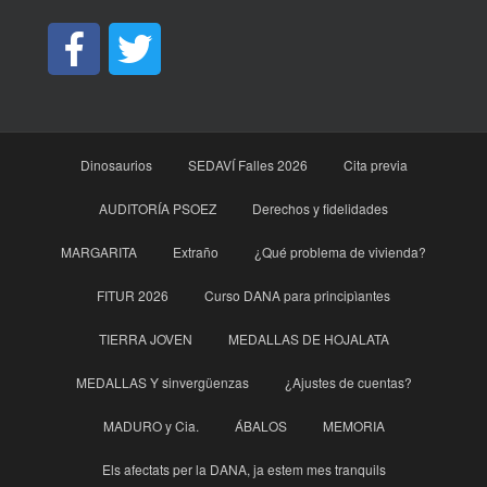
Dinosaurios
SEDAVÍ Falles 2026
Cita previa
AUDITORÍA PSOEZ
Derechos y fidelidades
MARGARITA
Extraño
¿Qué problema de vivienda?
FITUR 2026
Curso DANA para principìantes
TIERRA JOVEN
MEDALLAS DE HOJALATA
MEDALLAS Y sinvergüenzas
¿Ajustes de cuentas?
MADURO y Cia.
ÁBALOS
MEMORIA
Els afectats per la DANA, ja estem mes tranquils