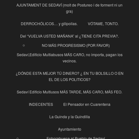
AJUNTAMENT DE SEDAVÍ (molt de Postureo i de forment ni un
gra)
DERROCHÓLICOS… y gilipollas.
VÓTAME, TONTO.
Del “VUELVA USTED MAÑANA” al ¿TIENE CITA PREVIA?.
NO MÁS PROGRESISMO (POR FAVOR)
Sedaví,Edificio Multiabusos MÁS CARO, no importa, pagan los
vecinos.
¿DÓNDE ESTA MEJOR TÚ DINERO? ¿ EN TU BOLSILLO O EN
EL DE LOS POLITICOS?
Sedaví Edificio Multiusos MÁS TARDE, MÁS CARO, MÁS FEO.
INDECENTES
El Pensador en Cuarentena
La Guinda y la Guindilla
Ayuntamiento
Enhorabuena al Pueblo de Sedaví