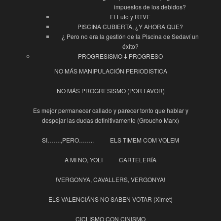
impuestos de los debidos?
El Luto y RTVE
PISCINA CUBIERTA, ¿Y AHORA QUE?
¿ Pero no era la gestión de la Piscina de Sedaví un
éxito?
PROGRESISMO ǂ PROGRESO
NO MÁS MANIPULACIÓN PERIODISTICA
NO MÁS PROGRESISMO (POR FAVOR)
Es mejor permanecer callado y parecer tonto que hablar y
despejar las dudas definitivamente (Groucho Marx)
SI…….,PERO……..
ELS TIMEM COM VOLEM
A MI NO, YOLI
CARTELERÍA
!VERGONYA, CAVALLERS, VERGONYA!
ELS VALENCIÁNS NO SABEN VOTAR (Ximet)
CICLISMO CON CINISMO