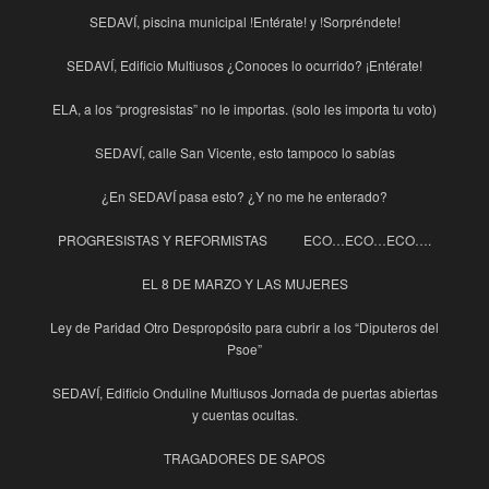
SEDAVÍ, piscina municipal !Entérate! y !Sorpréndete!
SEDAVÍ, Edificio Multiusos ¿Conoces lo ocurrido? ¡Entérate!
ELA, a los “progresistas” no le importas. (solo les importa tu voto)
SEDAVÍ, calle San Vicente, esto tampoco lo sabías
¿En SEDAVÍ pasa esto? ¿Y no me he enterado?
PROGRESISTAS Y REFORMISTAS
ECO…ECO…ECO….
EL 8 DE MARZO Y LAS MUJERES
Ley de Paridad Otro Despropósito para cubrir a los “Diputeros del
Psoe”
SEDAVÍ, Edificio Onduline Multiusos Jornada de puertas abiertas
y cuentas ocultas.
TRAGADORES DE SAPOS