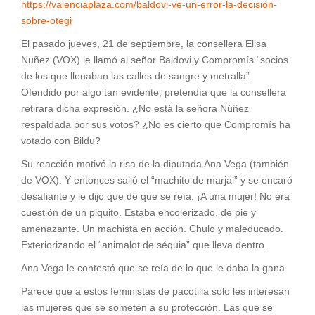
https://valenciaplaza.com/baldovi-ve-un-error-la-decision-
sobre-otegi
El pasado jueves, 21 de septiembre, la consellera Elisa
Nuñez (VOX) le llamó al señor Baldovi y Compromís “socios
de los que llenaban las calles de sangre y metralla”.
Ofendido por algo tan evidente, pretendía que la consellera
retirara dicha expresión. ¿No está la señora Núñez
respaldada por sus votos? ¿No es cierto que Compromís ha
votado con Bildu?
Su reacción motivó la risa de la diputada Ana Vega (también
de VOX). Y entonces salió el “machito de marjal” y se encaró
desafiante y le dijo que de que se reía. ¡A una mujer! No era
cuestión de un piquito. Estaba encolerizado, de pie y
amenazante. Un machista en acción. Chulo y maleducado.
Exteriorizando el “animalot de séquia” que lleva dentro.
Ana Vega le contestó que se reía de lo que le daba la gana.
Parece que a estos feministas de pacotilla solo les interesan
las mujeres que se someten a su protección. Las que se