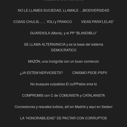
NO LE LLAMES SUCIEDAD, LLAMALE …BIODIVERSIDAD
COSAS CHULIS…… YOLI y FRANCO
VIDAS PARA”LELAS”
GUARDIOLA (María), y el PP “BLANDIBLU”
SE LLAMA ALTERNANCIA y es la base del sistema
DEMOCRATICO
MAZÓN, una incógnita con un buen comienzo
¿JA ESTEM NERVIOSETS?
CINISMO PSOE-PSPV
No busques culpables El culPPable eres tú
COMPROMIS con C de COMUNISTA y CATALANISTA
Concesiones y rescates turbios, allí en Madrid y aquí en Sedaví
LA “HONORABILIDAD” DE PACTAR CON CORRUPTOS