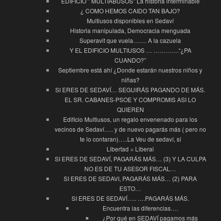
EDIFICIO ” MULTIABUSOS” La historia interminable
¿ COMO HEMOS CAIDO TAN BAJO?
Multiusos disponibles en Sedaví
Historia manipulada, Democracia menguada
Superavit que vuela……. A la cazuela
Y EL EDIFICIO MULTIUSOS … ………….“¿PA
CUANDO?”
Septiembre está ahí ¿Donde estarán nuestros niños y
niñas?
SI ERES DE SEDAVÍ… SEGUIRÁS PAGANDO DE MÁS.
EL SR. CABANES-PSOE Y COMPROMIS ASI LO
QUIEREN
Edificio Multiusos, un regalo envenenado para los
vecinos de Sedaví….. y de nuevo pagarás más ( pero no
te lo contaran)…..La Veu de sedaví, sí
Libertad = Liberal
SI ERES DE SEDAVÍ, PAGARÁS MÁS… (3) Y LA CULPA
NO ES DE TU ASESOR FISCAL…
SI ERES DE SEDAVI, PAGARÁS MÁS… (2) PARA
ESTO…
SI ERES DE SEDAVÍ….. ….PAGARÁS MÁS.
Encuentra las diferencias….
¿Por qué en SEDAVÍ pagamos más