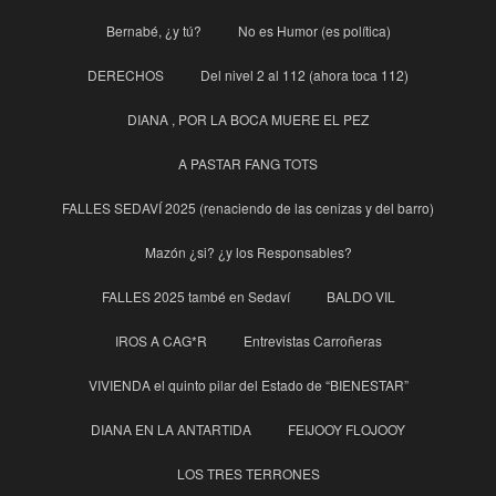
Bernabé, ¿y tú?
No es Humor (es política)
DERECHOS
Del nivel 2 al 112 (ahora toca 112)
DIANA , POR LA BOCA MUERE EL PEZ
A PASTAR FANG TOTS
FALLES SEDAVÍ 2025 (renaciendo de las cenizas y del barro)
Mazón ¿si? ¿y los Responsables?
FALLES 2025 també en Sedaví
BALDO VIL
IROS A CAG*R
Entrevistas Carroñeras
VIVIENDA el quinto pilar del Estado de “BIENESTAR”
DIANA EN LA ANTARTIDA
FEIJOOY FLOJOOY
LOS TRES TERRONES