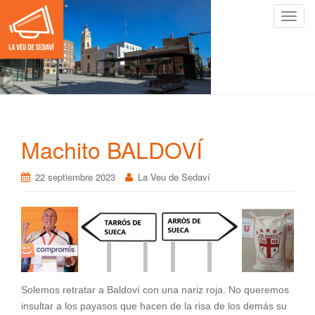
C
a
m
b
i
a
r
n
Machito BALDOVÍ
a
v
22 septiembre 2023
La Veu de Sedaví
e
g
a
c
i
ó
n
Solemos retratar a Baldoví con una nariz roja. No queremos
insultar a los payasos que hacen de la risa de los demás su