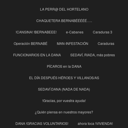
LA PERR@ DEL HORTELANO
CHAQUETERA BERNABÉÉÉÉÉ…..
!CANSINA! !BERNABEEE!
e-Cabanes
Caraduras 3
Operación BERNABÉ
MAN-INFESTACIÓN
Caraduras
FUNCIONARIOS EN LA DANA
SEDAVÍ, RIADA, más pobres
PÍCAROS en la DANA
EL DÍA DESPUÉS HÉROES Y VILLANOS/AS
SEDAVÍ DANA (NADA DE NADA)
!Gracias, por vuestra ayuda!
¿Quién piensa en nuestros mayores?
DANA !GRACIAS VOLUNTARIOS!
ahora toca !VIVIENDA!