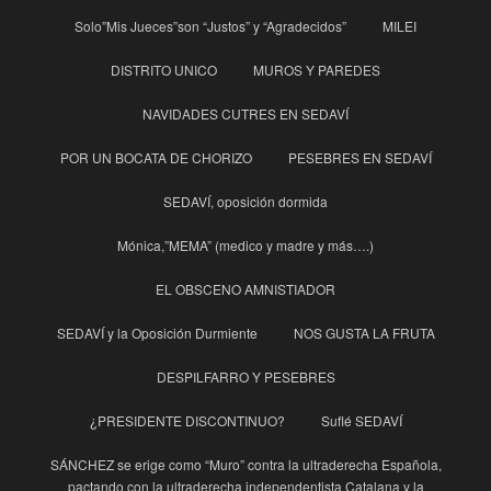
Solo”Mis Jueces”son “Justos” y “Agradecidos”
MILEI
DISTRITO UNICO
MUROS Y PAREDES
NAVIDADES CUTRES EN SEDAVÍ
POR UN BOCATA DE CHORIZO
PESEBRES EN SEDAVÍ
SEDAVÍ, oposición dormida
Mónica,”MEMA” (medico y madre y más….)
EL OBSCENO AMNISTIADOR
SEDAVÍ y la Oposición Durmiente
NOS GUSTA LA FRUTA
DESPILFARRO Y PESEBRES
¿PRESIDENTE DISCONTINUO?
Suflé SEDAVÍ
SÁNCHEZ se erige como “Muro” contra la ultraderecha Española,
pactando con la ultraderecha independentista Catalana y la