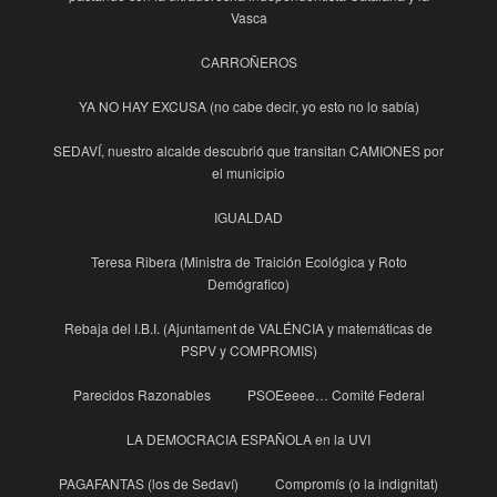
Vasca
CARROÑEROS
YA NO HAY EXCUSA (no cabe decir, yo esto no lo sabía)
SEDAVÍ, nuestro alcalde descubrió que transitan CAMIONES por
el municipio
IGUALDAD
Teresa Ribera (Ministra de Traición Ecológica y Roto
Demógrafico)
Rebaja del I.B.I. (Ajuntament de VALÉNCIA y matemáticas de
PSPV y COMPROMIS)
Parecidos Razonables
PSOEeeee… Comité Federal
LA DEMOCRACIA ESPAÑOLA en la UVI
PAGAFANTAS (los de Sedaví)
Compromís (o la indignitat)