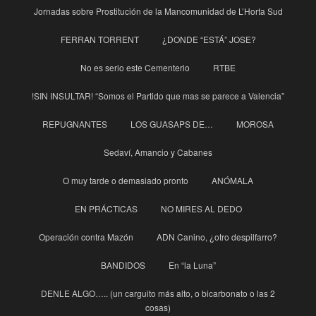
Jornadas sobre Prostitución de la Mancomunidad de L’Horta Sud
FERRAN TORRENT
¿DONDE “ESTÁ” JOSE?
No es serio este Cementerio
RTBE
!SIN INSULTAR! “Somos el Partido que mas se parece a Valencia”
REPUGNANTES
LOS GUASAPS DE…
MOROSA
Sedaví, Amancio y Cabanes
O muy tarde o demasiado pronto
ANÓMALA
EN PRÁCTICAS
NO MIRES AL DEDO
Operación contra Mazón
ADN Canino, ¿otro despilfarro?
BANDIDOS
En “la Luna”
DENLE ALGO….. (un carguito más alto, o bicarbonato o las 2
cosas)