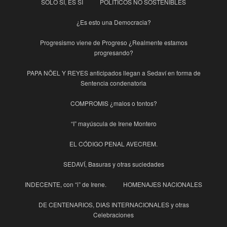
SOLO SÍ, ES SÍ
POLITICOS NO SOSTENIBLES
¿Es esto una Democracia?
Progresismo viene de Progreso ¿Realmente estamos
progresando?
PAPA NÖEL Y REYES anticipados llegan a Sedaví en forma de
Sentencia condenatoria
COMPROMIS ¿malos o tontos?
“I” mayúscula de Irene Montero
EL CÓDIGO PENAL AVECREM.
SEDAVÍ, Basuras y otras suciedades
INDECENTE, con “i” de Irene.
HOMENAJES NACIONALES
DE CENTENARIOS, DIAS INTERNACIONALES y otras
Celebraciones