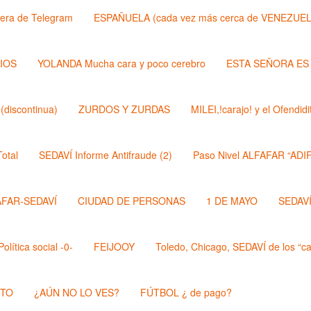
lera de Telegram
ESPAÑUELA (cada vez más cerca de VENEZUEL
DIOS
YOLANDA Mucha cara y poco cerebro
ESTA SEÑORA ES
discontinua)
ZURDOS Y ZURDAS
MILEI,!carajo! y el Ofendi
otal
SEDAVÍ Informe Antifraude (2)
Paso Nivel ALFAFAR “ADIF
AFAR-SEDAVÍ
CIUDAD DE PERSONAS
1 DE MAYO
SEDAVÍ,
lítica social -0-
FEIJOOY
Toledo, Chicago, SEDAVÍ de los “cal
STO
¿AÚN NO LO VES?
FÚTBOL ¿ de pago?