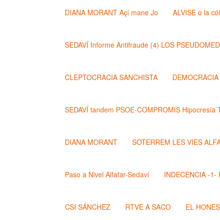
DIANA MORANT Açí mane Jo
ALVISE o la có
SEDAVÍ Informe Antifraude (4) LOS PSEUDOME
CLEPTOCRACIA SANCHISTA
DEMOCRACIA (
SEDAVÍ tandem PSOE-COMPROMIS Hipocresía T
DIANA MORANT
SOTERREM LES VIES ALF
Paso a Nivel Alfafar-Sedaví
INDECENCIA -1- Po
CSI SÁNCHEZ
RTVE A SACO
EL HONE