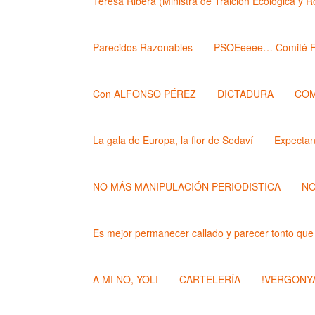
Teresa Ribera (Ministra de Traición Ecológica y 
Parecidos Razonables
PSOEeeee… Comité F
Con ALFONSO PÉREZ
DICTADURA
COM
La gala de Europa, la flor de Sedaví
Expecta
NO MÁS MANIPULACIÓN PERIODISTICA
NO
Es mejor permanecer callado y parecer tonto que
A MI NO, YOLI
CARTELERÍA
!VERGONYA