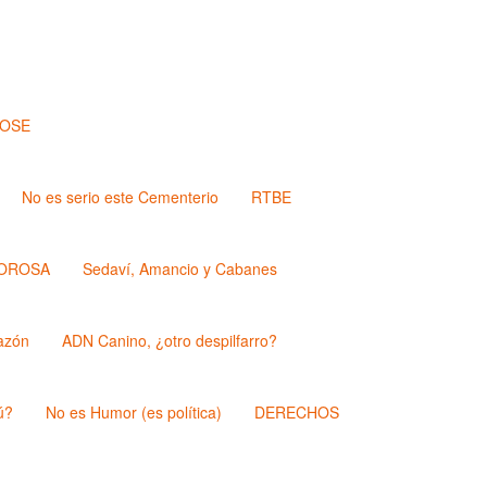
JOSE
No es serio este Cementerio
RTBE
OROSA
Sedaví, Amancio y Cabanes
azón
ADN Canino, ¿otro despilfarro?
ú?
No es Humor (es política)
DERECHOS