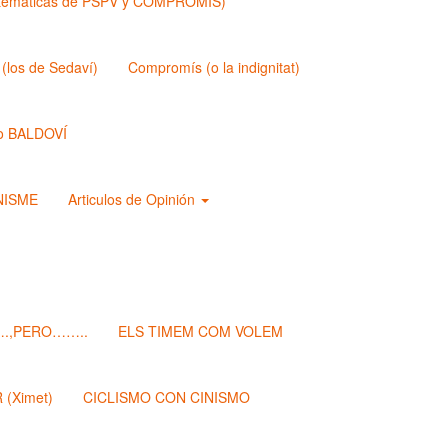
matemáticas de PSPV y COMPROMIS)
los de Sedaví)
Compromís (o la indignitat)
o BALDOVÍ
ANISME
Articulos de Opinión
.,PERO……..
ELS TIMEM COM VOLEM
(Ximet)
CICLISMO CON CINISMO