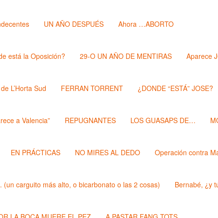
ndecentes
UN AÑO DESPUÉS
Ahora …ABORTO
e está la Oposición?
29-O UN AÑO DE MENTIRAS
Aparece 
 de L’Horta Sud
FERRAN TORRENT
¿DONDE “ESTÁ” JOSE?
rece a Valencia”
REPUGNANTES
LOS GUASAPS DE…
M
EN PRÁCTICAS
NO MIRES AL DEDO
Operación contra M
un carguito más alto, o bicarbonato o las 2 cosas)
Bernabé, ¿y t
POR LA BOCA MUERE EL PEZ
A PASTAR FANG TOTS