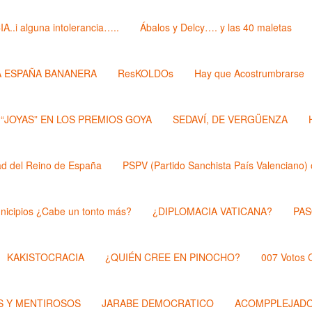
i alguna intolerancia…..
Ábalos y Delcy…. y las 40 maletas
A ESPAÑA BANANERA
ResKOLDOs
Hay que Acostrumbrarse
 “JOYAS” EN LOS PREMIOS GOYA
SEDAVÍ, DE VERGÜENZA
 del Reino de España
PSPV (Partido Sanchista País Valenciano) 
nicipios ¿Cabe un tonto más?
¿DIPLOMACIA VATICANA?
PAS
KAKISTOCRACIA
¿QUIÉN CREE EN PINOCHO?
007 Votos
 Y MENTIROSOS
JARABE DEMOCRATICO
ACOMPPLEJAD