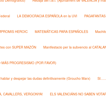
Roto Demógrafico)
Rebaja del I.B.I. (Ajuntament de VALÉNCIA y 
ederal
LA DEMOCRACIA ESPAÑOLA en la UVI
PAGAFANTAS (
PROMIS HEROIC
MATEMÁTICAS PARA ESPAÑOLES
Machit
ntes con SUPER MAZÓN
Manifestacio per la subvencio al CATAL
 MÁS PROGRESISMO (POR FAVOR)
 hablar y despejar las dudas definitivamente (Groucho Marx)
SI……
, CAVALLERS, VERGONYA!
ELS VALENCIÁNS NO SABEN VOTAR 