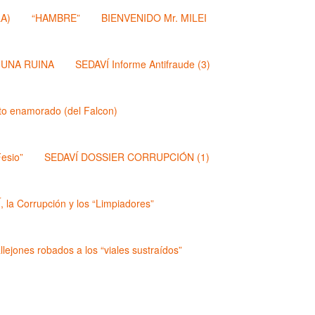
A)
“HAMBRE”
BIENVENIDO Mr. MILEI
 UNA RUINA
SEDAVÍ Informe Antifraude (3)
dito enamorado (del Falcon)
esio”
SEDAVÍ DOSSIER CORRUPCIÓN (1)
 la Corrupción y los “Limpiadores”
lejones robados a los “viales sustraídos”