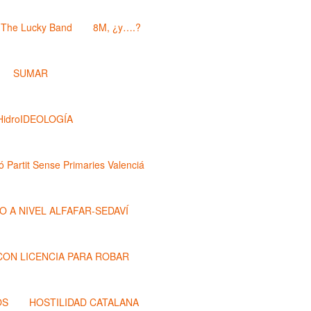
The Lucky Band
8M, ¿y….?
SUMAR
HidroIDEOLOGÍA
ó Partit Sense Primaries Valenciá
O A NIVEL ALFAFAR-SEDAVÍ
 CON LICENCIA PARA ROBAR
OS
HOSTILIDAD CATALANA