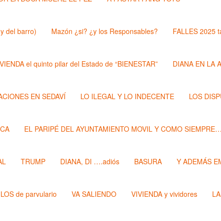
y del barro)
Mazón ¿si? ¿y los Responsables?
FALLES 2025 t
VIENDA el quinto pilar del Estado de “BIENESTAR”
DIANA EN LA 
ZACIONES EN SEDAVÍ
LO ILEGAL Y LO INDECENTE
LOS DIS
ECA
EL PARIPÉ DEL AYUNTAMIENTO MOVIL Y COMO SIEMPRE
AL
TRUMP
DIANA, DI ….adiós
BASURA
Y ADEMÁS E
LOS de parvulario
VA SALIENDO
VIVIENDA y vividores
LA