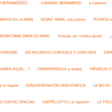
 BERNABÉÉÉÉÉ…..
!CANSINA! !BERNABEEE!
e-Cabanes
ARIOS EN LA DANA
SEDAVÍ, RIADA, más pobres
PÍCAROS e
SEDAVÍ DANA (NADA DE NADA)
!Gracias, por vuestra ayuda!
¿
 !VIVIENDA!
DELINCUENTES CONFESOS Y CONFUSOS
ZAP
 SABEN AQUEL…?
TRANSPARENCIA (y dudas)
FARISEOS (Y
 la respeta
D(R)EGENERACIÓN DEMOCRÁTICA
LA SECTA
AS CUATRO GRACIAS
CIAPPELLETTO y el reguetón
LA TRIL