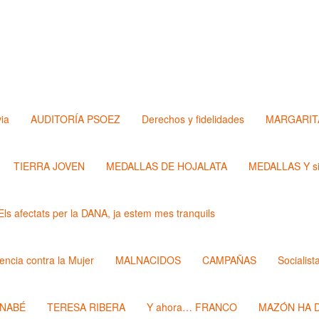
via
AUDITORÍA PSOEZ
Derechos y fidelidades
MARGARIT
TIERRA JOVEN
MEDALLAS DE HOJALATA
MEDALLAS Y si
Els afectats per la DANA, ja estem mes tranquils
lencia contra la Mujer
MALNACIDOS
CAMPAÑAS
Socialist
RNABÉ
TERESA RIBERA
Y ahora… FRANCO
MAZÓN HA D