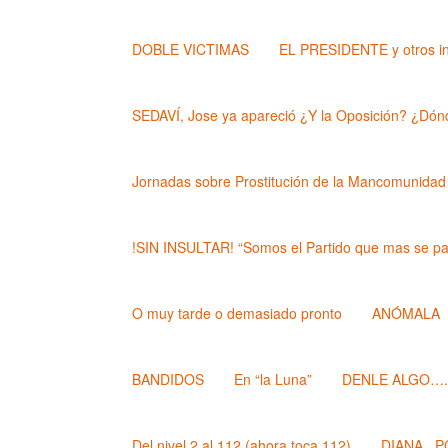
DOBLE VICTIMAS
EL PRESIDENTE y otros i
SEDAVÍ, Jose ya apareció ¿Y la Oposición? ¿Dónd
Jornadas sobre Prostitución de la Mancomunidad
!SIN INSULTAR! “Somos el Partido que mas se pa
O muy tarde o demasiado pronto
ANÓMALA
BANDIDOS
En “la Luna”
DENLE ALGO….. (
Del nivel 2 al 112 (ahora toca 112)
DIANA , 