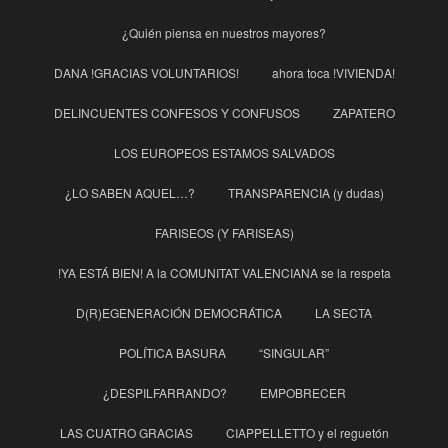
¿Quién piensa en nuestros mayores?
DANA !GRACIAS VOLUNTARIOS!
ahora toca !VIVIENDA!
DELINCUENTES CONFESOS Y CONFUSOS
ZAPATERO
LOS EUROPEOS ESTAMOS SALVADOS
¿LO SABEN AQUEL…?
TRANSPARENCIA (y dudas)
FARISEOS (Y FARISEAS)
!YA ESTÁ BIEN! A la COMUNITAT VALENCIANA se la respeta
D(R)EGENERACIÓN DEMOCRÁTICA
LA SECTA
POLÍTICA BASURA
“SINGULAR”
¿DESPILFARRANDO?
EMPOBRECER
LAS CUATRO GRACIAS
CIAPPELLETTO y el reguetón