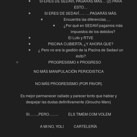
SI ERES DE SEDAVI, PAGARÁS MÁS… (2) PARA
ESTO…
SI ERES DE SEDAVÍ….. ….PAGARÁS MÁS.
Encuentra las diferencias….
¿Por qué en SEDAVÍ pagamos más
impuestos de los debidos?
El Luto y RTVE
PISCINA CUBIERTA, ¿Y AHORA QUE?
¿ Pero no era la gestión de la Piscina de Sedaví un
éxito?
PROGRESISMO ǂ PROGRESO
NO MÁS MANIPULACIÓN PERIODISTICA
NO MÁS PROGRESISMO (POR FAVOR)
Es mejor permanecer callado y parecer tonto que hablar y
despejar las dudas definitivamente (Groucho Marx)
SI…….,PERO……..
ELS TIMEM COM VOLEM
A MI NO, YOLI
CARTELERÍA