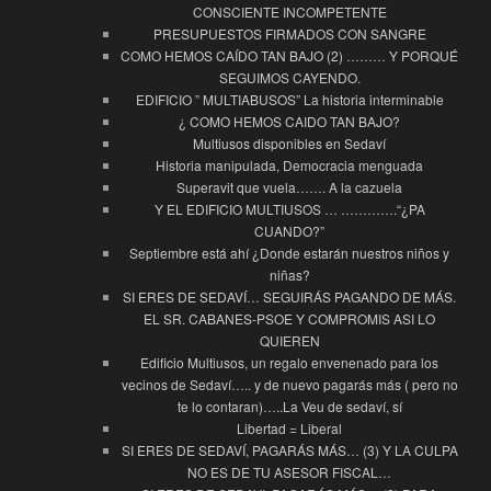
CONSCIENTE INCOMPETENTE
PRESUPUESTOS FIRMADOS CON SANGRE
COMO HEMOS CAÍDO TAN BAJO (2) ……… Y PORQUÉ
SEGUIMOS CAYENDO.
EDIFICIO ” MULTIABUSOS” La historia interminable
¿ COMO HEMOS CAIDO TAN BAJO?
Multiusos disponibles en Sedaví
Historia manipulada, Democracia menguada
Superavit que vuela……. A la cazuela
Y EL EDIFICIO MULTIUSOS … ………….“¿PA
CUANDO?”
Septiembre está ahí ¿Donde estarán nuestros niños y
niñas?
SI ERES DE SEDAVÍ… SEGUIRÁS PAGANDO DE MÁS.
EL SR. CABANES-PSOE Y COMPROMIS ASI LO
QUIEREN
Edificio Multiusos, un regalo envenenado para los
vecinos de Sedaví….. y de nuevo pagarás más ( pero no
te lo contaran)…..La Veu de sedaví, sí
Libertad = Liberal
SI ERES DE SEDAVÍ, PAGARÁS MÁS… (3) Y LA CULPA
NO ES DE TU ASESOR FISCAL…