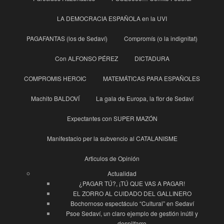
LA DEMOCRACIA ESPAÑOLA en la UVI
PAGAFANTAS (los de Sedaví)
Compromís (o la indignitat)
Con ALFONSO PÉREZ
DICTADURA
COMPROMIS HEROIC
MATEMÁTICAS PARA ESPAÑOLES
Machito BALDOVÍ
La gala de Europa, la flor de Sedaví
Expectantes con SUPER MAZÓN
Manifestacio per la subvencio al CATALANISME
Articulos de Opinión
Actualidad
¿PAGAR TÚ?, ¡TÚ QUE VAS A PAGAR!
EL ZORRO AL CUIDADO DEL GALLINERO
Bochornoso espectáculo “Cultural” en Sedaví
Psoe Sedaví, un claro ejemplo de gestión inútil y
despilfarro