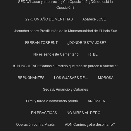
SEDAVÍ, Jose ya apareció ¿Y la Oposición? ¿Dónde está la
Oposición?
29-O UN AÑO DE MENTIRAS
Aparece JOSE
Jornadas sobre Prostitución de la Mancomunidad de L’Horta Sud
FERRAN TORRENT
¿DONDE “ESTÁ” JOSE?
No es serio este Cementerio
RTBE
!SIN INSULTAR! “Somos el Partido que mas se parece a Valencia”
REPUGNANTES
LOS GUASAPS DE…
MOROSA
Sedaví, Amancio y Cabanes
O muy tarde o demasiado pronto
ANÓMALA
EN PRÁCTICAS
NO MIRES AL DEDO
Operación contra Mazón
ADN Canino, ¿otro despilfarro?