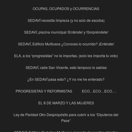
OCUPAS, OCUPADOS y OCURRENCIAS
SEDAVÍ necesita limpieza (y no solo de escoba)
SEDAVÍ, piscina municipal !Entérate! y !Sorpréndete!
SEDAVÍ, Edificio Multiusos ¿Conoces lo ocurrido? ¡Entérate!
ELA, a los “progresistas” no le importas. (solo les importa tu voto)
SEDAVÍ, calle San Vicente, esto tampoco lo sabías
¿En SEDAVÍ pasa esto? ¿Y no me he enterado?
PROGRESISTAS Y REFORMISTAS
ECO…ECO…ECO….
EL 8 DE MARZO Y LAS MUJERES
Ley de Paridad Otro Despropósito para cubrir a los “Diputeros del
Psoe”