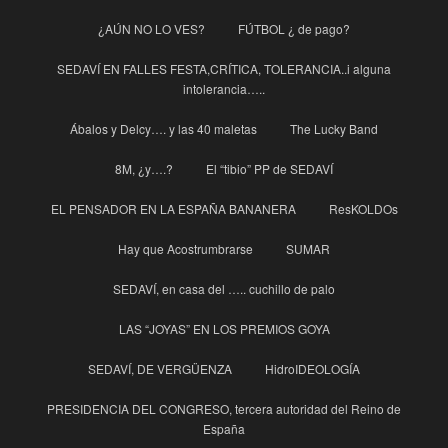
¿AÚN NO LO VES?
FÚTBOL ¿ de pago?
SEDAVÍ EN FALLES FESTA,CRÍTICA, TOLERANCIA..i alguna
intolerancia…..
Ábalos y Delcy…. y las 40 maletas
The Lucky Band
8M, ¿y….?
El “tibio” PP de SEDAVÍ
EL PENSADOR EN LA ESPAÑA BANANERA
ResKOLDOs
Hay que Acostrumbrarse
SUMAR
SEDAVÍ, en casa del ….. cuchillo de palo
LAS “JOYAS” EN LOS PREMIOS GOYA
SEDAVÍ, DE VERGÜENZA
HidroIDEOLOGÍA
PRESIDENCIA DEL CONGRESO, tercera autoridad del Reino de
España