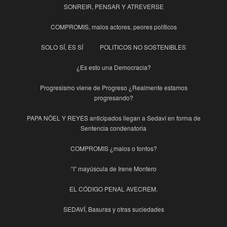
SONREIR, PENSAR Y ATREVERSE
COMPROMIS, malos actores, peores políticos
SOLO SÍ, ES SÍ
POLITICOS NO SOSTENIBLES
¿Es esto una Democracia?
Progresismo viene de Progreso ¿Realmente estamos
progresando?
PAPA NÖEL Y REYES anticipados llegan a Sedaví en forma de
Sentencia condenatoria
COMPROMIS ¿malos o tontos?
“I” mayúscula de Irene Montero
EL CÓDIGO PENAL AVECREM.
SEDAVÍ, Basuras y otras suciedades