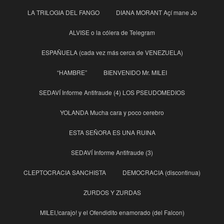
LA TRILOGIA DEL FANGO
DIANA MORANT Açí mane Jo
ALVISE o la cólera de Telegram
ESPAÑUELA (cada vez más cerca de VENEZUELA)
“HAMBRE”
BIENVENIDO Mr. MILEI
SEDAVÍ Informe Antifraude (4) LOS PSEUDOMEDIOS
YOLANDA Mucha cara y poco cerebro
ESTA SEÑORA ES UNA RUINA
SEDAVÍ Informe Antifraude (3)
CLEPTOCRACIA SANCHISTA
DEMOCRACIA (discontinua)
ZURDOS Y ZURDAS
MILEI,!carajo! y el Ofendidito enamorado (del Falcon)