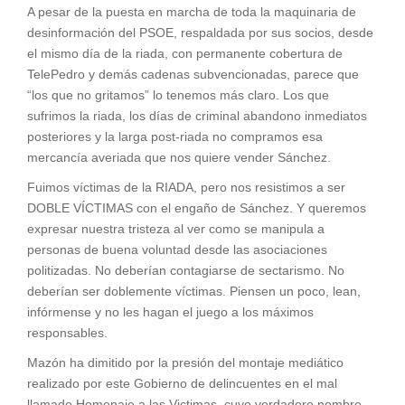
A pesar de la puesta en marcha de toda la maquinaria de
desinformación del PSOE, respaldada por sus socios, desde
el mismo día de la riada, con permanente cobertura de
TelePedro y demás cadenas subvencionadas, parece que
“los que no gritamos” lo tenemos más claro. Los que
sufrimos la riada, los días de criminal abandono inmediatos
posteriores y la larga post-riada no compramos esa
mercancía averiada que nos quiere vender Sánchez.
Fuimos víctimas de la RIADA, pero nos resistimos a ser
DOBLE VÍCTIMAS con el engaño de Sánchez. Y queremos
expresar nuestra tristeza al ver como se manipula a
personas de buena voluntad desde las asociaciones
politizadas. No deberían contagiarse de sectarismo. No
deberían ser doblemente víctimas. Piensen un poco, lean,
infórmense y no les hagan el juego a los máximos
responsables.
Mazón ha dimitido por la presión del montaje mediático
realizado por este Gobierno de delincuentes en el mal
llamado Homenaje a las Victimas, cuyo verdadero nombre