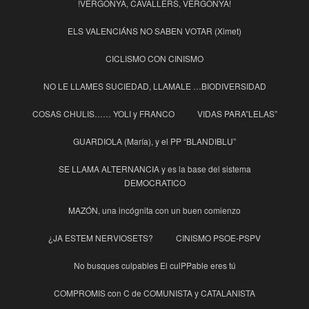
!VERGONYA, CAVALLERS, VERGONYA!
ELS VALENCIÁNS NO SABEN VOTAR (Ximet)
CICLISMO CON CINISMO
NO LE LLAMES SUCIEDAD, LLAMALE …BIODIVERSIDAD
COSAS CHULIS…… YOLI y FRANCO
VIDAS PARA”LELAS”
GUARDIOLA (María), y el PP “BLANDIBLU”
SE LLAMA ALTERNANCIA y es la base del sistema
DEMOCRATICO
MAZÓN, una incógnita con un buen comienzo
¿JA ESTEM NERVIOSETS?
CINISMO PSOE-PSPV
No busques culpables El culPPable eres tú
COMPROMIS con C de COMUNISTA y CATALANISTA