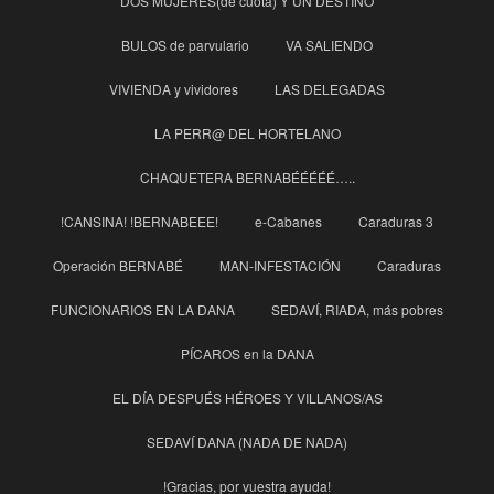
DOS MUJERES(de cuota) Y UN DESTINO
BULOS de parvulario
VA SALIENDO
VIVIENDA y vividores
LAS DELEGADAS
LA PERR@ DEL HORTELANO
CHAQUETERA BERNABÉÉÉÉÉ…..
!CANSINA! !BERNABEEE!
e-Cabanes
Caraduras 3
Operación BERNABÉ
MAN-INFESTACIÓN
Caraduras
FUNCIONARIOS EN LA DANA
SEDAVÍ, RIADA, más pobres
PÍCAROS en la DANA
EL DÍA DESPUÉS HÉROES Y VILLANOS/AS
SEDAVÍ DANA (NADA DE NADA)
!Gracias, por vuestra ayuda!