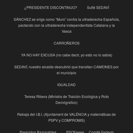
¿PRESIDENTE DISCONTINUO?
Suflé SEDAVÍ
SÁNCHEZ se erige como “Muro” contra la ultraderecha Española,
pactando con la ultraderecha independentista Catalana y la
Vasca
CARROÑEROS
YA NO HAY EXCUSA (no cabe decir, yo esto no lo sabía)
SEDAVÍ, nuestro alcalde descubrió que transitan CAMIONES por
el municipio
IGUALDAD
Teresa Ribera (Ministra de Traición Ecológica y Roto
Demógrafico)
Rebaja del I.B.I. (Ajuntament de VALÉNCIA y matemáticas de
PSPV y COMPROMIS)
Parecidos Razonables
PSOEeeee… Comité Federal