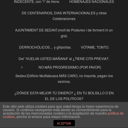
INDECENTE, con “i” de Irene.
HOMENAJES NACIONALES
DE CENTENARIOS, DIAS INTERNACIONALES y otras
Celebraciones
AJUNTAMENT DE SEDAVÍ (molt de Postureo i de forment ni un
gra)
DERROCHÓLICOS… y gilipollas.
VÓTAME, TONTO.
Del “VUELVA USTED MAÑANA” al ¿TIENE CITA PREVIA?.
NO MÁS PROGRESISMO (POR FAVOR)
Sedaví,Edificio Multiabusos MÁS CARO, no importa, pagan los
vecinos.
¿DÓNDE ESTA MEJOR TÚ DINERO? ¿ EN TU BOLSILLO O EN
EL DE LOS POLITICOS?
Este sitio web utiliza cookies para que usted tenga la mejor experiencia de
Sedaví Edificio Multiusos MÁS TARDE, MÁS CARO, MÁS FEO.
usuario. Si continúa navegando está dando su consentimiento para la
aceptación de las mencionadas cookies y la aceptación de nuestra
política de
cookies
, pinche el enlace para mayor información.
INDECENTES
El Pensador en Cuarentena
ACEPTAR