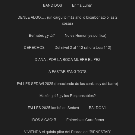
BANDIDOS
En “la Luna”
DENLE ALGO….. (un carguito más alto, o bicarbonato o las 2
cosas)
Bernabé, ¿y tú?
No es Humor (es política)
DERECHOS
Del nivel 2 al 112 (ahora toca 112)
DIANA , POR LA BOCA MUERE EL PEZ
A PASTAR FANG TOTS
FALLES SEDAVÍ 2025 (renaciendo de las cenizas y del barro)
Mazón ¿si? ¿y los Responsables?
FALLES 2025 també en Sedaví
BALDO VIL
IROS A CAG*R
Entrevistas Carroñeras
VIVIENDA el quinto pilar del Estado de “BIENESTAR”