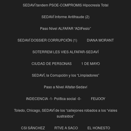
SEDAVÍ tandem PSOE-COMPROMIS Hipocresía Total
SEDAVÍ Informe Antifraude (2)
Paso Nivel ALFAFAR “ADIFesio”
SEDAVÍ DOSSIER CORRUPCIÓN (1)
DIANA MORANT
SOTERREM LES VIES ALFAFAR-SEDAVÍ
CIUDAD DE PERSONAS
1 DE MAYO
SEDAVÍ, la Corrupción y los “Limpiadores”
Paso a Nivel Alfafar-Sedaví
INDECENCIA -1- Política social -0-
FEIJOOY
Toledo, Chicago, SEDAVÍ de los “callejones robados a los “viales
sustraídos”
CSI SÁNCHEZ
RTVE A SACO
EL HONESTO