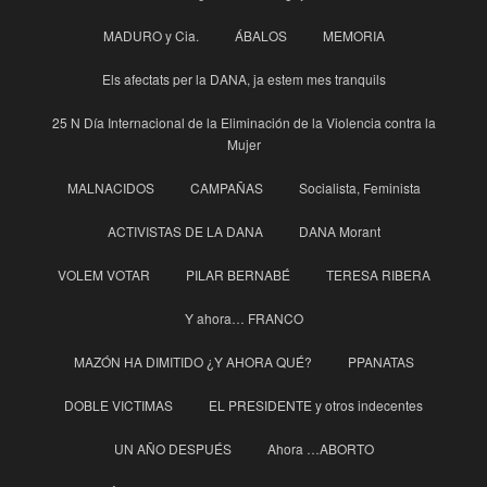
MADURO y Cia.
ÁBALOS
MEMORIA
Els afectats per la DANA, ja estem mes tranquils
25 N Día Internacional de la Eliminación de la Violencia contra la
Mujer
MALNACIDOS
CAMPAÑAS
Socialista, Feminista
ACTIVISTAS DE LA DANA
DANA Morant
VOLEM VOTAR
PILAR BERNABÉ
TERESA RIBERA
Y ahora… FRANCO
MAZÓN HA DIMITIDO ¿Y AHORA QUÉ?
PPANATAS
DOBLE VICTIMAS
EL PRESIDENTE y otros indecentes
UN AÑO DESPUÉS
Ahora …ABORTO