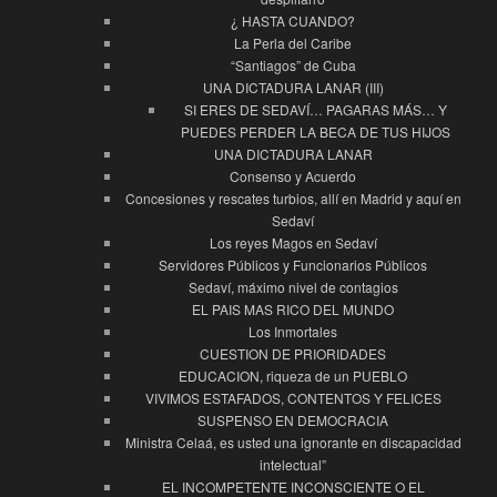
¿ HASTA CUANDO?
La Perla del Caribe
“Santiagos” de Cuba
UNA DICTADURA LANAR (III)
SI ERES DE SEDAVÍ… PAGARAS MÁS… Y
PUEDES PERDER LA BECA DE TUS HIJOS
UNA DICTADURA LANAR
Consenso y Acuerdo
Concesiones y rescates turbios, allí en Madrid y aquí en
Sedaví
Los reyes Magos en Sedaví
Servidores Públicos y Funcionarios Públicos
Sedaví, máximo nivel de contagios
EL PAIS MAS RICO DEL MUNDO
Los Inmortales
CUESTION DE PRIORIDADES
EDUCACION, riqueza de un PUEBLO
VIVIMOS ESTAFADOS, CONTENTOS Y FELICES
SUSPENSO EN DEMOCRACIA
Ministra Celaá, es usted una ignorante en discapacidad
intelectual”
EL INCOMPETENTE INCONSCIENTE O EL