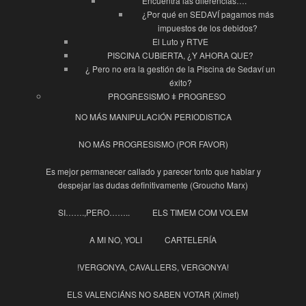
Encuentra las diferencias….
¿Por qué en SEDAVÍ pagamos más
impuestos de los debidos?
El Luto y RTVE
PISCINA CUBIERTA, ¿Y AHORA QUE?
¿ Pero no era la gestión de la Piscina de Sedaví un
éxito?
PROGRESISMO ǂ PROGRESO
NO MÁS MANIPULACIÓN PERIODISTICA
NO MÁS PROGRESISMO (POR FAVOR)
Es mejor permanecer callado y parecer tonto que hablar y
despejar las dudas definitivamente (Groucho Marx)
SI…….,PERO……..
ELS TIMEM COM VOLEM
A MI NO, YOLI
CARTELERÍA
!VERGONYA, CAVALLERS, VERGONYA!
ELS VALENCIÁNS NO SABEN VOTAR (Ximet)