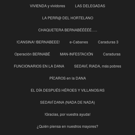
VIVIENDA y vividores
LAS DELEGADAS
LA PERR@ DEL HORTELANO
CHAQUETERA BERNABÉÉÉÉÉ…..
!CANSINA! !BERNABEEE!
e-Cabanes
Caraduras 3
Operación BERNABÉ
MAN-INFESTACIÓN
Caraduras
FUNCIONARIOS EN LA DANA
SEDAVÍ, RIADA, más pobres
PÍCAROS en la DANA
EL DÍA DESPUÉS HÉROES Y VILLANOS/AS
SEDAVÍ DANA (NADA DE NADA)
!Gracias, por vuestra ayuda!
¿Quién piensa en nuestros mayores?