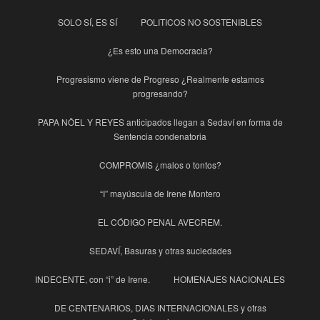
SOLO SÍ, ES SÍ
POLITICOS NO SOSTENIBLES
¿Es esto una Democracia?
Progresismo viene de Progreso ¿Realmente estamos
progresando?
PAPA NÖEL Y REYES anticipados llegan a Sedaví en forma de
Sentencia condenatoria
COMPROMIS ¿malos o tontos?
“I” mayúscula de Irene Montero
EL CÓDIGO PENAL AVECREM.
SEDAVÍ, Basuras y otras suciedades
INDECENTE, con “i” de Irene.
HOMENAJES NACIONALES
DE CENTENARIOS, DIAS INTERNACIONALES y otras