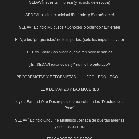
SEDAVÍ necesita limpieza (y no solo de escoba)
SEDAVÍ, piscina municipal !Entérate! y !Sorpréndete!
SEDAVÍ, Edificio Multiusos ¿Conoces lo ocurrido? ¡Entérate!
ELA, a los “progresistas” no le importas. (solo les importa tu voto)
SEDAVÍ, calle San Vicente, esto tampoco lo sabías
¿En SEDAVÍ pasa esto? ¿Y no me he enterado?
PROGRESISTAS Y REFORMISTAS
ECO…ECO…ECO….
EL 8 DE MARZO Y LAS MUJERES
Ley de Paridad Otro Despropósito para cubrir a los “Diputeros del
Psoe”
SEDAVÍ, Edificio Onduline Multiusos Jornada de puertas abiertas
y cuentas ocultas.
TRAGADORES DE SAPOS