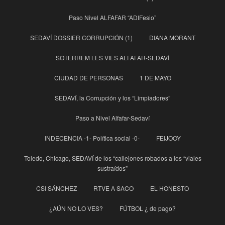
Paso Nivel ALFAFAR “ADIFesio”
SEDAVÍ DOSSIER CORRUPCIÓN (1)
DIANA MORANT
SOTERREM LES VIES ALFAFAR-SEDAVÍ
CIUDAD DE PERSONAS
1 DE MAYO
SEDAVÍ, la Corrupción y los “Limpiadores”
Paso a Nivel Alfafar-Sedaví
INDECENCIA -1- Política social -0-
FEIJOOY
Toledo, Chicago, SEDAVÍ de los “callejones robados a los “viales
sustraídos”
CSI SÁNCHEZ
RTVE A SACO
EL HONESTO
¿AÚN NO LO VES?
FÚTBOL ¿ de pago?