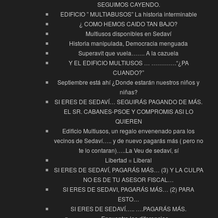
SEGUIMOS CAYENDO.
EDIFICIO ” MULTIABUSOS” La historia interminable
¿ COMO HEMOS CAIDO TAN BAJO?
Multiusos disponibles en Sedaví
Historia manipulada, Democracia menguada
Superavit que vuela……. A la cazuela
Y EL EDIFICIO MULTIUSOS … ………….“¿PA
CUANDO?”
Septiembre está ahí ¿Donde estarán nuestros niños y
niñas?
SI ERES DE SEDAVÍ… SEGUIRÁS PAGANDO DE MÁS.
EL SR. CABANES-PSOE Y COMPROMIS ASI LO
QUIEREN
Edificio Multiusos, un regalo envenenado para los
vecinos de Sedaví….. y de nuevo pagarás más ( pero no
te lo contaran)…..La Veu de sedaví, sí
Libertad = Liberal
SI ERES DE SEDAVÍ, PAGARÁS MÁS… (3) Y LA CULPA
NO ES DE TU ASESOR FISCAL…
SI ERES DE SEDAVI, PAGARÁS MÁS… (2) PARA
ESTO…
SI ERES DE SEDAVÍ….. ….PAGARÁS MÁS.