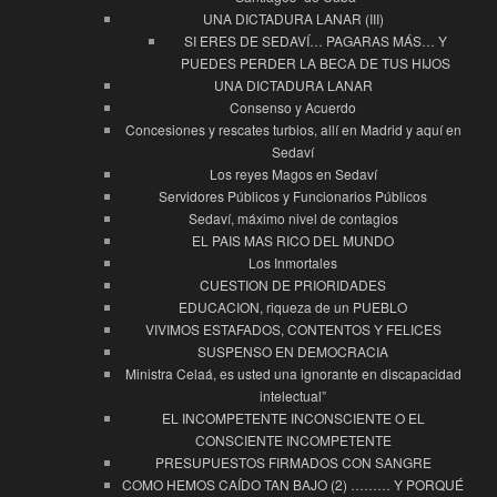
UNA DICTADURA LANAR (III)
SI ERES DE SEDAVÍ… PAGARAS MÁS… Y
PUEDES PERDER LA BECA DE TUS HIJOS
UNA DICTADURA LANAR
Consenso y Acuerdo
Concesiones y rescates turbios, allí en Madrid y aquí en
Sedaví
Los reyes Magos en Sedaví
Servidores Públicos y Funcionarios Públicos
Sedaví, máximo nivel de contagios
EL PAIS MAS RICO DEL MUNDO
Los Inmortales
CUESTION DE PRIORIDADES
EDUCACION, riqueza de un PUEBLO
VIVIMOS ESTAFADOS, CONTENTOS Y FELICES
SUSPENSO EN DEMOCRACIA
Ministra Celaá, es usted una ignorante en discapacidad
intelectual”
EL INCOMPETENTE INCONSCIENTE O EL
CONSCIENTE INCOMPETENTE
PRESUPUESTOS FIRMADOS CON SANGRE
COMO HEMOS CAÍDO TAN BAJO (2) ……… Y PORQUÉ