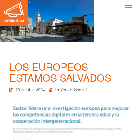
C
a
m
b
i
a
r
n
LOS EUROPEOS
a
v
ESTAMOS SALVADOS
e
g
23 octubre 2024
La Veu de Sedaví
a
c
i
ó
n