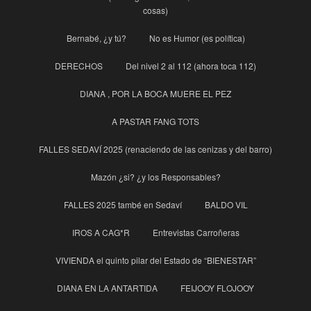
cosas)
Bernabé, ¿y tú?
No es Humor (es política)
DERECHOS
Del nivel 2 al 112 (ahora toca 112)
DIANA , POR LA BOCA MUERE EL PEZ
A PASTAR FANG TOTS
FALLES SEDAVÍ 2025 (renaciendo de las cenizas y del barro)
Mazón ¿si? ¿y los Responsables?
FALLES 2025 també en Sedaví
BALDO VIL
IROS A CAG*R
Entrevistas Carroñeras
VIVIENDA el quinto pilar del Estado de “BIENESTAR”
DIANA EN LA ANTARTIDA
FEIJOOY FLOJOOY