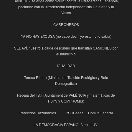
SÁNCHEZ se erige como “Muro” contra la ultraderecha Española,
pactando con la ultraderecha independentista Catalana y la
Vasca
CARROÑEROS
YA NO HAY EXCUSA (no cabe decir, yo esto no lo sabía)
SEDAVÍ, nuestro alcalde descubrió que transitan CAMIONES por
el municipio
IGUALDAD
Teresa Ribera (Ministra de Traición Ecológica y Roto
Demógrafico)
Rebaja del I.B.I. (Ajuntament de VALÉNCIA y matemáticas de
PSPV y COMPROMIS)
Parecidos Razonables
PSOEeeee… Comité Federal
LA DEMOCRACIA ESPAÑOLA en la UVI