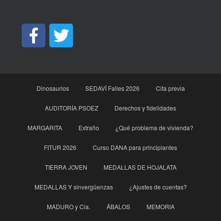
Dinosaurios
SEDAVÍ Falles 2026
Cita previa
AUDITORÍA PSOEZ
Derechos y fidelidades
MARGARITA
Extraño
¿Qué problema de vivienda?
FITUR 2026
Curso DANA para principìantes
TIERRA JOVEN
MEDALLAS DE HOJALATA
MEDALLAS Y sinvergüenzas
¿Ajustes de cuentas?
MADURO y Cia.
ÁBALOS
MEMORIA