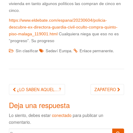
vivienda en tanto algunos políticos las compran de cinco en
cinco.
https://www.eldebate.com/espana/20230604/policia-
descubre-ex-directora-guardia-civil-oculto-compra-quinto-
piso-malaga_119001.html
Cualquiera niega que eso no es
“progreso”. Su progreso
.
.
Sin clasificar
Sedaví Europa
Enlace permanente
¿LO SABEN AQUEL…?
ZAPATERO
Navegación de la entrada
Deja una respuesta
Lo siento, debes estar
conectado
para publicar un
comentario.
Buscar: