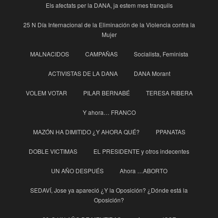
Els afectats per la DANA, ja estem mes tranquils
25 N Día Internacional de la Eliminación de la Violencia contra la
Mujer
MALNACIDOS
CAMPAÑAS
Socialista, Feminista
ACTIVISTAS DE LA DANA
DANA Morant
VOLEM VOTAR
PILAR BERNABÉ
TERESA RIBERA
Y ahora… FRANCO
MAZÓN HA DIMITIDO ¿Y AHORA QUÉ?
PPANATAS
DOBLE VICTIMAS
EL PRESIDENTE y otros indecentes
UN AÑO DESPUÉS
Ahora …ABORTO
SEDAVÍ, Jose ya apareció ¿Y la Oposición? ¿Dónde está la
Oposición?