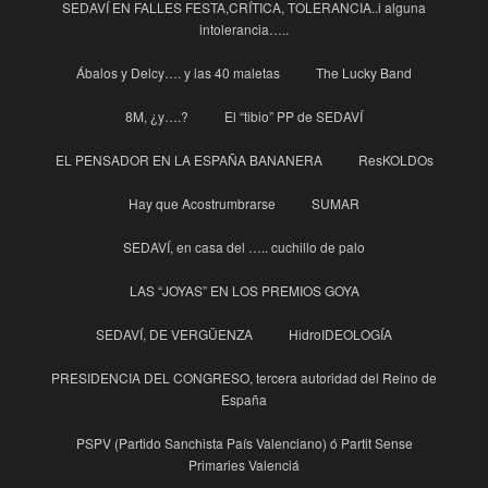
SEDAVÍ EN FALLES FESTA,CRÍTICA, TOLERANCIA..i alguna
intolerancia…..
Ábalos y Delcy…. y las 40 maletas
The Lucky Band
8M, ¿y….?
El “tibio” PP de SEDAVÍ
EL PENSADOR EN LA ESPAÑA BANANERA
ResKOLDOs
Hay que Acostrumbrarse
SUMAR
SEDAVÍ, en casa del ….. cuchillo de palo
LAS “JOYAS” EN LOS PREMIOS GOYA
SEDAVÍ, DE VERGÜENZA
HidroIDEOLOGÍA
PRESIDENCIA DEL CONGRESO, tercera autoridad del Reino de
España
PSPV (Partido Sanchista País Valenciano) ó Partit Sense
Primaries Valenciá