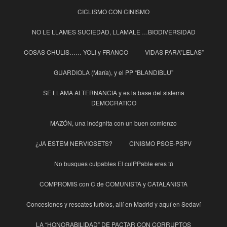
CICLISMO CON CINISMO
NO LE LLAMES SUCIEDAD, LLAMALE …BIODIVERSIDAD
COSAS CHULIS…… YOLI y FRANCO
VIDAS PARA”LELAS”
GUARDIOLA (María), y el PP “BLANDIBLU”
SE LLAMA ALTERNANCIA y es la base del sistema
DEMOCRATICO
MAZÓN, una incógnita con un buen comienzo
¿JA ESTEM NERVIOSETS?
CINISMO PSOE-PSPV
No busques culpables El culPPable eres tú
COMPROMIS con C de COMUNISTA y CATALANISTA
Concesiones y rescates turbios, allí en Madrid y aquí en Sedaví
LA “HONORABILIDAD” DE PACTAR CON CORRUPTOS