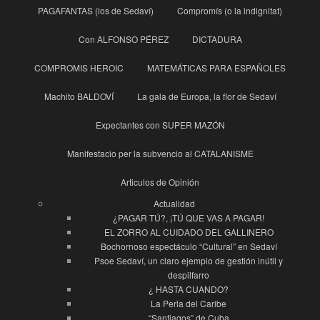
PAGAFANTAS (los de Sedaví)
Compromís (o la indignitat)
Con ALFONSO PÉREZ
DICTADURA
COMPROMIS HEROIC
MATEMÁTICAS PARA ESPAÑOLES
Machito BALDOVÍ
La gala de Europa, la flor de Sedaví
Expectantes con SUPER MAZÓN
Manifestacio per la subvencio al CATALANISME
Articulos de Opinión
Actualidad
¿PAGAR TÚ?, ¡TÚ QUE VAS A PAGAR!
EL ZORRO AL CUIDADO DEL GALLINERO
Bochornoso espectáculo “Cultural” en Sedaví
Psoe Sedaví, un claro ejemplo de gestión inútil y
despilfarro
¿ HASTA CUANDO?
La Perla del Caribe
“Santiagos” de Cuba