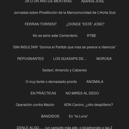
29-O UN AÑO DE MENTIRAS
Aparece JOSE
Jornadas sobre Prostitución de la Mancomunidad de L’Horta Sud
FERRAN TORRENT
¿DONDE “ESTÁ” JOSE?
No es serio este Cementerio
RTBE
!SIN INSULTAR! “Somos el Partido que mas se parece a Valencia”
REPUGNANTES
LOS GUASAPS DE…
MOROSA
Sedaví, Amancio y Cabanes
O muy tarde o demasiado pronto
ANÓMALA
EN PRÁCTICAS
NO MIRES AL DEDO
Operación contra Mazón
ADN Canino, ¿otro despilfarro?
BANDIDOS
En “la Luna”
DENLE ALGO….. (un carguito más alto, o bicarbonato o las 2