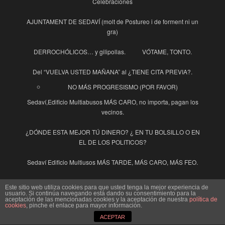
Celebraciones
AJUNTAMENT DE SEDAVÍ (molt de Postureo i de forment ni un
gra)
DERROCHÓLICOS… y gilipollas.
VÓTAME, TONTO.
Del “VUELVA USTED MAÑANA” al ¿TIENE CITA PREVIA?.
NO MÁS PROGRESISMO (POR FAVOR)
Sedaví,Edificio Multiabusos MÁS CARO, no importa, pagan los
vecinos.
¿DÓNDE ESTA MEJOR TÚ DINERO? ¿ EN TU BOLSILLO O EN
EL DE LOS POLITICOS?
Sedaví Edificio Multiusos MÁS TARDE, MÁS CARO, MÁS FEO.
INDECENTES
El Pensador en Cuarentena
Este sitio web utiliza cookies para que usted tenga la mejor experiencia de
usuario. Si continúa navegando está dando su consentimiento para la
aceptación de las mencionadas cookies y la aceptación de nuestra
política de
La Guinda y la Guindilla
cookies
, pinche el enlace para mayor información.
ACEPTAR
Ayuntamiento