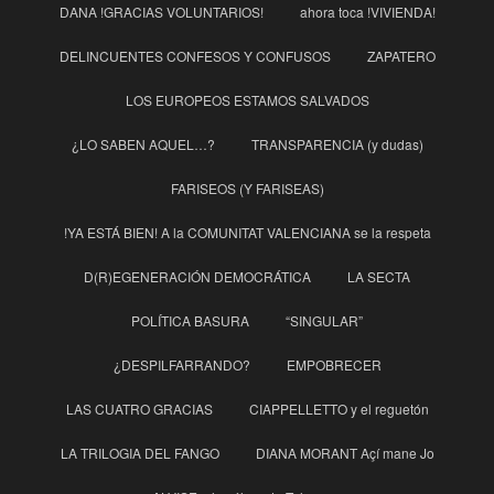
DANA !GRACIAS VOLUNTARIOS!
ahora toca !VIVIENDA!
DELINCUENTES CONFESOS Y CONFUSOS
ZAPATERO
LOS EUROPEOS ESTAMOS SALVADOS
¿LO SABEN AQUEL…?
TRANSPARENCIA (y dudas)
FARISEOS (Y FARISEAS)
!YA ESTÁ BIEN! A la COMUNITAT VALENCIANA se la respeta
D(R)EGENERACIÓN DEMOCRÁTICA
LA SECTA
POLÍTICA BASURA
“SINGULAR”
¿DESPILFARRANDO?
EMPOBRECER
LAS CUATRO GRACIAS
CIAPPELLETTO y el reguetón
LA TRILOGIA DEL FANGO
DIANA MORANT Açí mane Jo