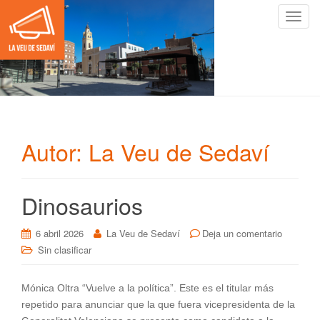
C
a
m
b
i
a
r
n
Autor:
La Veu de Sedaví
a
v
e
Dinosaurios
g
a
c
6 abril 2026
La Veu de Sedaví
Deja un comentario
i
Sin clasificar
ó
n
Mónica Oltra “Vuelve a la política”. Este es el titular más
repetido para anunciar que la que fuera vicepresidenta de la