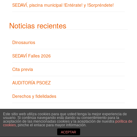
SEDAVÍ, piscina municipal !Entérate! y !Sorpréndete!
Noticias recientes
Dinosaurios
SEDAVÍ Falles 2026
Cita previa
AUDITORÍA PSOEZ
Derechos y fidelidades
Comentarios recientes
Este sitio web utiliza cookies para que usted tenga la mejor experiencia de
usuario. Si continúa navegando está dando su consentimiento para la
aceptación de las mencionadas cookies y la aceptación de nuestra
política de
cookies
, pinche el enlace para mayor información.
Editor5168
en
Temas Actualidad. Sedaví se adhiere a
ACEPTAR