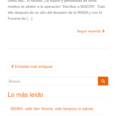
como ABC, El Mundo, La Razón y periodistas de otros
medios se alisten a la operación “Derribar a MAZÓN”. Todo
ello después de un año del desastre de la RIADA y con el
Funeral de […]
Seguir leyendo
Entradas más antiguas
Navegación de entradas
Buscar:
Lo más leído
SEDAVÍ, calle San Vicente, esto tampoco lo sabías