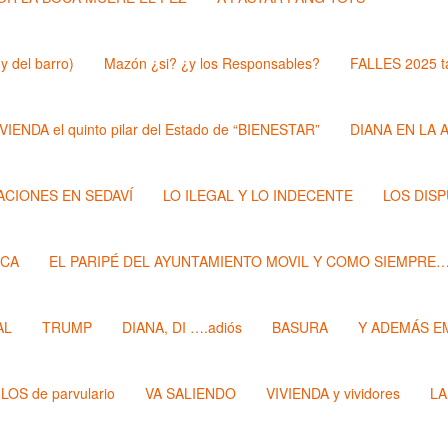
y del barro)
Mazón ¿si? ¿y los Responsables?
FALLES 2025 t
VIENDA el quinto pilar del Estado de “BIENESTAR”
DIANA EN LA 
ZACIONES EN SEDAVÍ
LO ILEGAL Y LO INDECENTE
LOS DIS
ECA
EL PARIPÉ DEL AYUNTAMIENTO MOVIL Y COMO SIEMPRE
AL
TRUMP
DIANA, DI ….adiós
BASURA
Y ADEMÁS E
LOS de parvulario
VA SALIENDO
VIVIENDA y vividores
LA