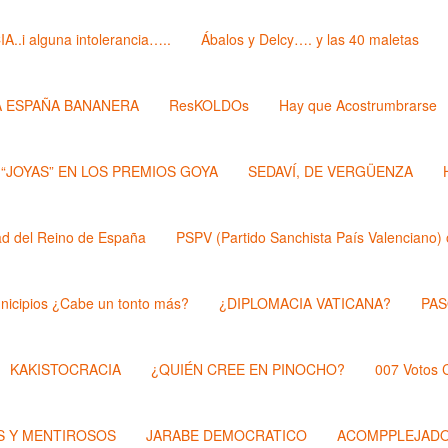
i alguna intolerancia…..
Ábalos y Delcy…. y las 40 maletas
A ESPAÑA BANANERA
ResKOLDOs
Hay que Acostrumbrarse
 “JOYAS” EN LOS PREMIOS GOYA
SEDAVÍ, DE VERGÜENZA
 del Reino de España
PSPV (Partido Sanchista País Valenciano) 
nicipios ¿Cabe un tonto más?
¿DIPLOMACIA VATICANA?
PAS
KAKISTOCRACIA
¿QUIÉN CREE EN PINOCHO?
007 Votos
 Y MENTIROSOS
JARABE DEMOCRATICO
ACOMPPLEJAD