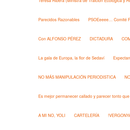
Teresa Ribera (Ministra de Traición Ecológica y 
Parecidos Razonables
PSOEeeee… Comité F
Con ALFONSO PÉREZ
DICTADURA
COM
La gala de Europa, la flor de Sedaví
Expecta
NO MÁS MANIPULACIÓN PERIODISTICA
NO
Es mejor permanecer callado y parecer tonto que
A MI NO, YOLI
CARTELERÍA
!VERGONYA