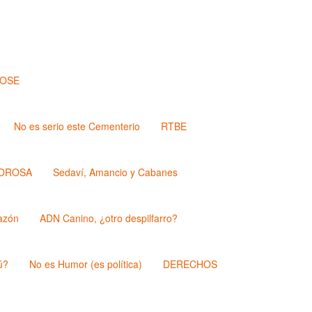
JOSE
No es serio este Cementerio
RTBE
OROSA
Sedaví, Amancio y Cabanes
azón
ADN Canino, ¿otro despilfarro?
ú?
No es Humor (es política)
DERECHOS