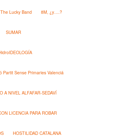
The Lucky Band
8M, ¿y….?
SUMAR
HidroIDEOLOGÍA
ó Partit Sense Primaries Valenciá
O A NIVEL ALFAFAR-SEDAVÍ
 CON LICENCIA PARA ROBAR
OS
HOSTILIDAD CATALANA