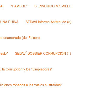
A)
“HAMBRE”
BIENVENIDO Mr. MILEI
 UNA RUINA
SEDAVÍ Informe Antifraude (3)
dito enamorado (del Falcon)
esio”
SEDAVÍ DOSSIER CORRUPCIÓN (1)
 la Corrupción y los “Limpiadores”
lejones robados a los “viales sustraídos”