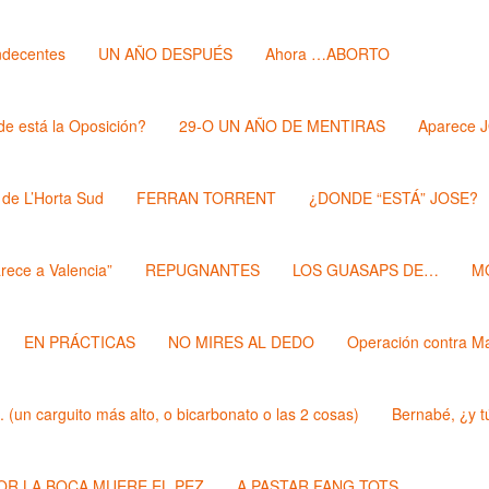
ndecentes
UN AÑO DESPUÉS
Ahora …ABORTO
e está la Oposición?
29-O UN AÑO DE MENTIRAS
Aparece 
 de L’Horta Sud
FERRAN TORRENT
¿DONDE “ESTÁ” JOSE?
rece a Valencia”
REPUGNANTES
LOS GUASAPS DE…
M
EN PRÁCTICAS
NO MIRES AL DEDO
Operación contra M
un carguito más alto, o bicarbonato o las 2 cosas)
Bernabé, ¿y t
POR LA BOCA MUERE EL PEZ
A PASTAR FANG TOTS