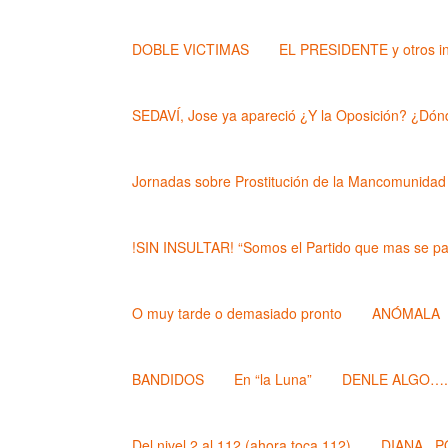
DOBLE VICTIMAS
EL PRESIDENTE y otros i
SEDAVÍ, Jose ya apareció ¿Y la Oposición? ¿Dónd
Jornadas sobre Prostitución de la Mancomunidad
!SIN INSULTAR! “Somos el Partido que mas se pa
O muy tarde o demasiado pronto
ANÓMALA
BANDIDOS
En “la Luna”
DENLE ALGO….. (
Del nivel 2 al 112 (ahora toca 112)
DIANA , 