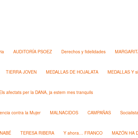
via
AUDITORÍA PSOEZ
Derechos y fidelidades
MARGARIT
TIERRA JOVEN
MEDALLAS DE HOJALATA
MEDALLAS Y si
Els afectats per la DANA, ja estem mes tranquils
lencia contra la Mujer
MALNACIDOS
CAMPAÑAS
Socialist
RNABÉ
TERESA RIBERA
Y ahora… FRANCO
MAZÓN HA D