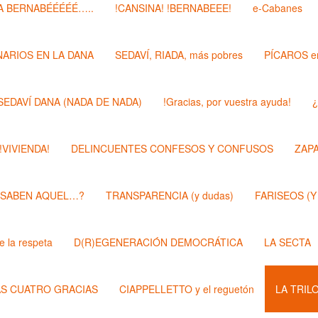
 BERNABÉÉÉÉÉ…..
!CANSINA! !BERNABEEE!
e-Cabanes
ARIOS EN LA DANA
SEDAVÍ, RIADA, más pobres
PÍCAROS e
SEDAVÍ DANA (NADA DE NADA)
!Gracias, por vuestra ayuda!
¿
 !VIVIENDA!
DELINCUENTES CONFESOS Y CONFUSOS
ZAP
 SABEN AQUEL…?
TRANSPARENCIA (y dudas)
FARISEOS (Y
 la respeta
D(R)EGENERACIÓN DEMOCRÁTICA
LA SECTA
AS CUATRO GRACIAS
CIAPPELLETTO y el reguetón
LA TRIL