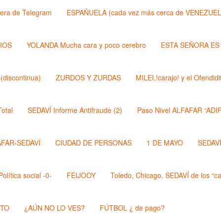
lera de Telegram
ESPAÑUELA (cada vez más cerca de VENEZUEL
DIOS
YOLANDA Mucha cara y poco cerebro
ESTA SEÑORA ES
discontinua)
ZURDOS Y ZURDAS
MILEI,!carajo! y el Ofendi
otal
SEDAVÍ Informe Antifraude (2)
Paso Nivel ALFAFAR “ADIF
AFAR-SEDAVÍ
CIUDAD DE PERSONAS
1 DE MAYO
SEDAVÍ,
lítica social -0-
FEIJOOY
Toledo, Chicago, SEDAVÍ de los “cal
STO
¿AÚN NO LO VES?
FÚTBOL ¿ de pago?