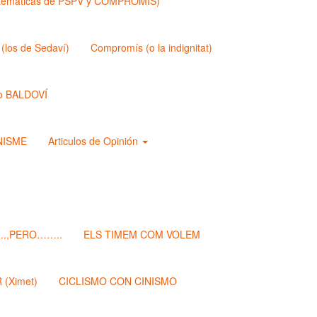
matemáticas de PSPV y COMPROMIS)
los de Sedaví)
Compromís (o la indignitat)
o BALDOVÍ
ANISME
Articulos de Opinión
.,PERO……..
ELS TIMEM COM VOLEM
(Ximet)
CICLISMO CON CINISMO