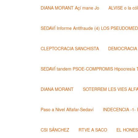
DIANA MORANT Açí mane Jo
ALVISE o la có
SEDAVÍ Informe Antifraude (4) LOS PSEUDOME
CLEPTOCRACIA SANCHISTA
DEMOCRACIA (
SEDAVÍ tandem PSOE-COMPROMIS Hipocresía T
DIANA MORANT
SOTERREM LES VIES ALF
Paso a Nivel Alfafar-Sedaví
INDECENCIA -1- Po
CSI SÁNCHEZ
RTVE A SACO
EL HONE