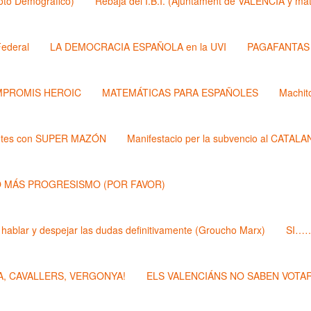
Roto Demógrafico)
Rebaja del I.B.I. (Ajuntament de VALÉNCIA y 
ederal
LA DEMOCRACIA ESPAÑOLA en la UVI
PAGAFANTAS (
PROMIS HEROIC
MATEMÁTICAS PARA ESPAÑOLES
Machit
ntes con SUPER MAZÓN
Manifestacio per la subvencio al CATAL
 MÁS PROGRESISMO (POR FAVOR)
 hablar y despejar las dudas definitivamente (Groucho Marx)
SI……
, CAVALLERS, VERGONYA!
ELS VALENCIÁNS NO SABEN VOTAR 