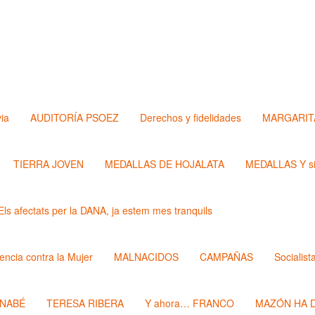
via
AUDITORÍA PSOEZ
Derechos y fidelidades
MARGARIT
TIERRA JOVEN
MEDALLAS DE HOJALATA
MEDALLAS Y si
Els afectats per la DANA, ja estem mes tranquils
lencia contra la Mujer
MALNACIDOS
CAMPAÑAS
Socialist
RNABÉ
TERESA RIBERA
Y ahora… FRANCO
MAZÓN HA D