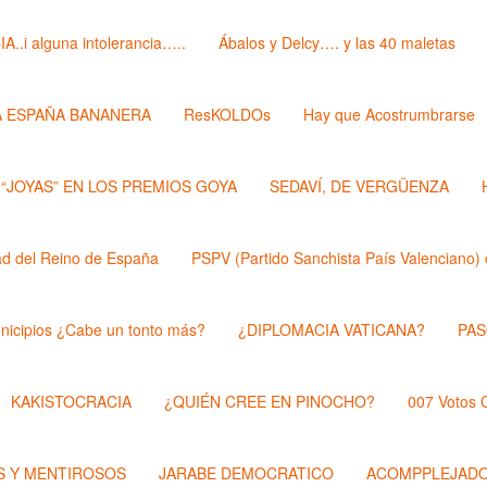
i alguna intolerancia…..
Ábalos y Delcy…. y las 40 maletas
A ESPAÑA BANANERA
ResKOLDOs
Hay que Acostrumbrarse
 “JOYAS” EN LOS PREMIOS GOYA
SEDAVÍ, DE VERGÜENZA
 del Reino de España
PSPV (Partido Sanchista País Valenciano) 
nicipios ¿Cabe un tonto más?
¿DIPLOMACIA VATICANA?
PAS
KAKISTOCRACIA
¿QUIÉN CREE EN PINOCHO?
007 Votos
 Y MENTIROSOS
JARABE DEMOCRATICO
ACOMPPLEJAD