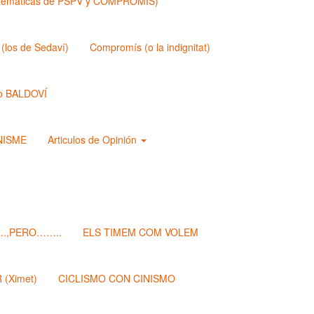
matemáticas de PSPV y COMPROMIS)
los de Sedaví)
Compromís (o la indignitat)
o BALDOVÍ
ANISME
Articulos de Opinión
.,PERO……..
ELS TIMEM COM VOLEM
(Ximet)
CICLISMO CON CINISMO