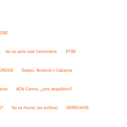
JOSE
No es serio este Cementerio
RTBE
OROSA
Sedaví, Amancio y Cabanes
azón
ADN Canino, ¿otro despilfarro?
ú?
No es Humor (es política)
DERECHOS