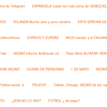
lera de Telegram
ESPAÑUELA (cada vez más cerca de VENEZUEL
DIOS
YOLANDA Mucha cara y poco cerebro
ESTA SEÑORA ES
discontinua)
ZURDOS Y ZURDAS
MILEI,!carajo! y el Ofendi
otal
SEDAVÍ Informe Antifraude (2)
Paso Nivel ALFAFAR “ADIF
AFAR-SEDAVÍ
CIUDAD DE PERSONAS
1 DE MAYO
SEDAVÍ,
lítica social -0-
FEIJOOY
Toledo, Chicago, SEDAVÍ de los “cal
STO
¿AÚN NO LO VES?
FÚTBOL ¿ de pago?