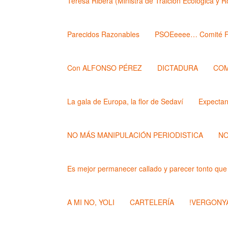
Teresa Ribera (Ministra de Traición Ecológica y 
Parecidos Razonables
PSOEeeee… Comité F
Con ALFONSO PÉREZ
DICTADURA
COM
La gala de Europa, la flor de Sedaví
Expecta
NO MÁS MANIPULACIÓN PERIODISTICA
NO
Es mejor permanecer callado y parecer tonto que
A MI NO, YOLI
CARTELERÍA
!VERGONYA