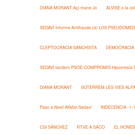
DIANA MORANT Açí mane Jo
ALVISE o la có
SEDAVÍ Informe Antifraude (4) LOS PSEUDOME
CLEPTOCRACIA SANCHISTA
DEMOCRACIA (
SEDAVÍ tandem PSOE-COMPROMIS Hipocresía T
DIANA MORANT
SOTERREM LES VIES ALF
Paso a Nivel Alfafar-Sedaví
INDECENCIA -1- Po
CSI SÁNCHEZ
RTVE A SACO
EL HONE