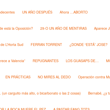
ndecentes
UN AÑO DESPUÉS
Ahora …ABORTO
e está la Oposición?
29-O UN AÑO DE MENTIRAS
Aparece 
 de L’Horta Sud
FERRAN TORRENT
¿DONDE “ESTÁ” JOSE?
rece a Valencia”
REPUGNANTES
LOS GUASAPS DE…
M
EN PRÁCTICAS
NO MIRES AL DEDO
Operación contra M
un carguito más alto, o bicarbonato o las 2 cosas)
Bernabé, ¿y t
POR LA BOCA MUERE EL PEZ
A PASTAR FANG TOTS