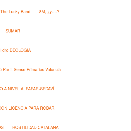
The Lucky Band
8M, ¿y….?
SUMAR
HidroIDEOLOGÍA
ó Partit Sense Primaries Valenciá
O A NIVEL ALFAFAR-SEDAVÍ
 CON LICENCIA PARA ROBAR
OS
HOSTILIDAD CATALANA