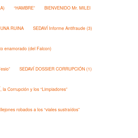
A)
“HAMBRE”
BIENVENIDO Mr. MILEI
 UNA RUINA
SEDAVÍ Informe Antifraude (3)
dito enamorado (del Falcon)
esio”
SEDAVÍ DOSSIER CORRUPCIÓN (1)
 la Corrupción y los “Limpiadores”
lejones robados a los “viales sustraídos”