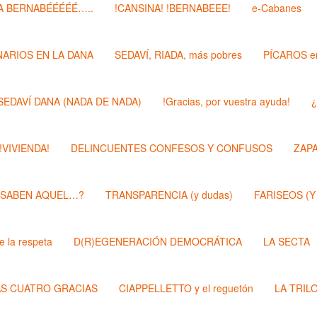
 BERNABÉÉÉÉÉ…..
!CANSINA! !BERNABEEE!
e-Cabanes
ARIOS EN LA DANA
SEDAVÍ, RIADA, más pobres
PÍCAROS e
SEDAVÍ DANA (NADA DE NADA)
!Gracias, por vuestra ayuda!
¿
 !VIVIENDA!
DELINCUENTES CONFESOS Y CONFUSOS
ZAP
 SABEN AQUEL…?
TRANSPARENCIA (y dudas)
FARISEOS (Y
 la respeta
D(R)EGENERACIÓN DEMOCRÁTICA
LA SECTA
AS CUATRO GRACIAS
CIAPPELLETTO y el reguetón
LA TRIL