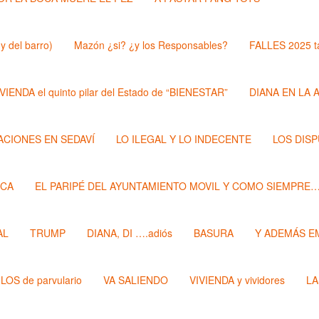
y del barro)
Mazón ¿si? ¿y los Responsables?
FALLES 2025 t
VIENDA el quinto pilar del Estado de “BIENESTAR”
DIANA EN LA 
ZACIONES EN SEDAVÍ
LO ILEGAL Y LO INDECENTE
LOS DIS
ECA
EL PARIPÉ DEL AYUNTAMIENTO MOVIL Y COMO SIEMPRE
AL
TRUMP
DIANA, DI ….adiós
BASURA
Y ADEMÁS E
LOS de parvulario
VA SALIENDO
VIVIENDA y vividores
LA