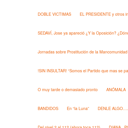
DOBLE VICTIMAS
EL PRESIDENTE y otros i
SEDAVÍ, Jose ya apareció ¿Y la Oposición? ¿Dónd
Jornadas sobre Prostitución de la Mancomunidad
!SIN INSULTAR! “Somos el Partido que mas se pa
O muy tarde o demasiado pronto
ANÓMALA
BANDIDOS
En “la Luna”
DENLE ALGO….. (
Del nivel 2 al 112 (ahora toca 112)
DIANA , 