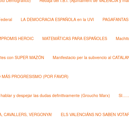
Roto Demógrafico)
Rebaja del I.B.I. (Ajuntament de VALÉNCIA y 
ederal
LA DEMOCRACIA ESPAÑOLA en la UVI
PAGAFANTAS (
PROMIS HEROIC
MATEMÁTICAS PARA ESPAÑOLES
Machit
ntes con SUPER MAZÓN
Manifestacio per la subvencio al CATAL
 MÁS PROGRESISMO (POR FAVOR)
 hablar y despejar las dudas definitivamente (Groucho Marx)
SI……
, CAVALLERS, VERGONYA!
ELS VALENCIÁNS NO SABEN VOTAR 