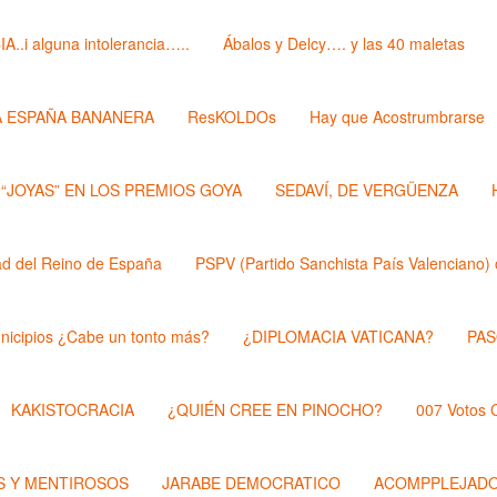
i alguna intolerancia…..
Ábalos y Delcy…. y las 40 maletas
A ESPAÑA BANANERA
ResKOLDOs
Hay que Acostrumbrarse
 “JOYAS” EN LOS PREMIOS GOYA
SEDAVÍ, DE VERGÜENZA
 del Reino de España
PSPV (Partido Sanchista País Valenciano) 
nicipios ¿Cabe un tonto más?
¿DIPLOMACIA VATICANA?
PAS
KAKISTOCRACIA
¿QUIÉN CREE EN PINOCHO?
007 Votos
 Y MENTIROSOS
JARABE DEMOCRATICO
ACOMPPLEJAD