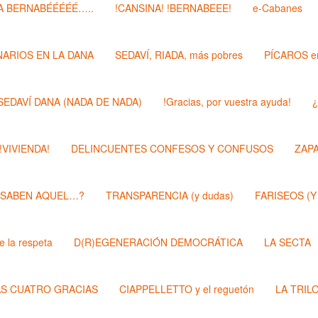
 BERNABÉÉÉÉÉ…..
!CANSINA! !BERNABEEE!
e-Cabanes
ARIOS EN LA DANA
SEDAVÍ, RIADA, más pobres
PÍCAROS e
SEDAVÍ DANA (NADA DE NADA)
!Gracias, por vuestra ayuda!
¿
 !VIVIENDA!
DELINCUENTES CONFESOS Y CONFUSOS
ZAP
 SABEN AQUEL…?
TRANSPARENCIA (y dudas)
FARISEOS (Y
 la respeta
D(R)EGENERACIÓN DEMOCRÁTICA
LA SECTA
AS CUATRO GRACIAS
CIAPPELLETTO y el reguetón
LA TRIL