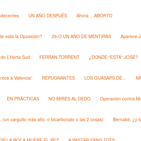
ndecentes
UN AÑO DESPUÉS
Ahora …ABORTO
e está la Oposición?
29-O UN AÑO DE MENTIRAS
Aparece 
 de L’Horta Sud
FERRAN TORRENT
¿DONDE “ESTÁ” JOSE?
rece a Valencia”
REPUGNANTES
LOS GUASAPS DE…
M
EN PRÁCTICAS
NO MIRES AL DEDO
Operación contra M
un carguito más alto, o bicarbonato o las 2 cosas)
Bernabé, ¿y t
POR LA BOCA MUERE EL PEZ
A PASTAR FANG TOTS