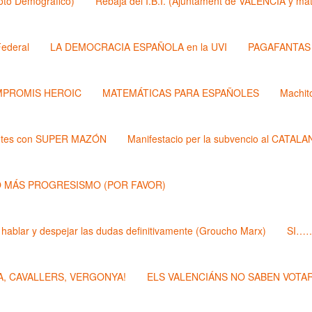
Roto Demógrafico)
Rebaja del I.B.I. (Ajuntament de VALÉNCIA y 
ederal
LA DEMOCRACIA ESPAÑOLA en la UVI
PAGAFANTAS (
PROMIS HEROIC
MATEMÁTICAS PARA ESPAÑOLES
Machit
ntes con SUPER MAZÓN
Manifestacio per la subvencio al CATAL
 MÁS PROGRESISMO (POR FAVOR)
 hablar y despejar las dudas definitivamente (Groucho Marx)
SI……
, CAVALLERS, VERGONYA!
ELS VALENCIÁNS NO SABEN VOTAR 