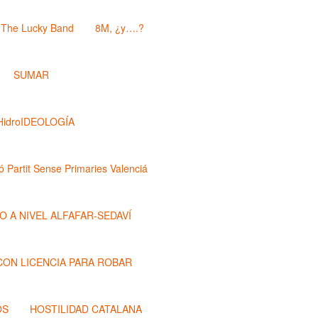
The Lucky Band
8M, ¿y….?
SUMAR
HidroIDEOLOGÍA
ó Partit Sense Primaries Valenciá
O A NIVEL ALFAFAR-SEDAVÍ
 CON LICENCIA PARA ROBAR
OS
HOSTILIDAD CATALANA