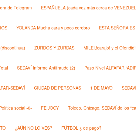
lera de Telegram
ESPAÑUELA (cada vez más cerca de VENEZUEL
DIOS
YOLANDA Mucha cara y poco cerebro
ESTA SEÑORA ES
discontinua)
ZURDOS Y ZURDAS
MILEI,!carajo! y el Ofendi
otal
SEDAVÍ Informe Antifraude (2)
Paso Nivel ALFAFAR “ADIF
AFAR-SEDAVÍ
CIUDAD DE PERSONAS
1 DE MAYO
SEDAVÍ,
lítica social -0-
FEIJOOY
Toledo, Chicago, SEDAVÍ de los “cal
STO
¿AÚN NO LO VES?
FÚTBOL ¿ de pago?