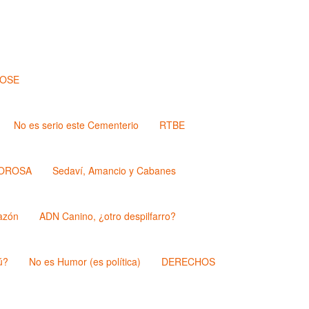
JOSE
No es serio este Cementerio
RTBE
OROSA
Sedaví, Amancio y Cabanes
azón
ADN Canino, ¿otro despilfarro?
ú?
No es Humor (es política)
DERECHOS