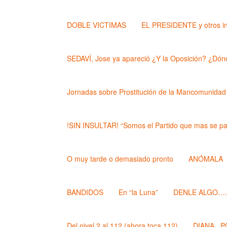
DOBLE VICTIMAS
EL PRESIDENTE y otros i
SEDAVÍ, Jose ya apareció ¿Y la Oposición? ¿Dónd
Jornadas sobre Prostitución de la Mancomunidad
!SIN INSULTAR! “Somos el Partido que mas se pa
O muy tarde o demasiado pronto
ANÓMALA
BANDIDOS
En “la Luna”
DENLE ALGO….. (
Del nivel 2 al 112 (ahora toca 112)
DIANA , 