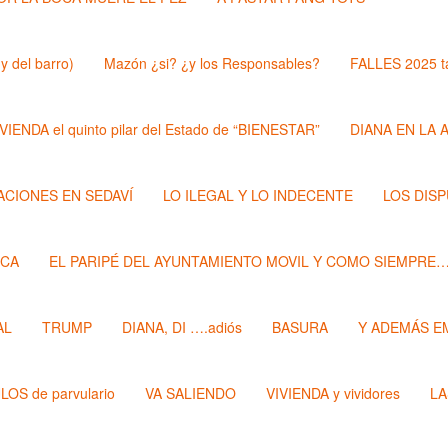
y del barro)
Mazón ¿si? ¿y los Responsables?
FALLES 2025 t
VIENDA el quinto pilar del Estado de “BIENESTAR”
DIANA EN LA 
ZACIONES EN SEDAVÍ
LO ILEGAL Y LO INDECENTE
LOS DIS
ECA
EL PARIPÉ DEL AYUNTAMIENTO MOVIL Y COMO SIEMPRE
AL
TRUMP
DIANA, DI ….adiós
BASURA
Y ADEMÁS E
LOS de parvulario
VA SALIENDO
VIVIENDA y vividores
LA