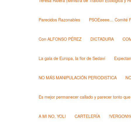
Teresa Ribera (Ministra de Traición Ecológica y 
Parecidos Razonables
PSOEeeee… Comité F
Con ALFONSO PÉREZ
DICTADURA
COM
La gala de Europa, la flor de Sedaví
Expecta
NO MÁS MANIPULACIÓN PERIODISTICA
NO
Es mejor permanecer callado y parecer tonto que
A MI NO, YOLI
CARTELERÍA
!VERGONYA