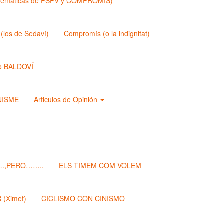
matemáticas de PSPV y COMPROMIS)
los de Sedaví)
Compromís (o la indignitat)
o BALDOVÍ
ANISME
Articulos de Opinión
.,PERO……..
ELS TIMEM COM VOLEM
(Ximet)
CICLISMO CON CINISMO