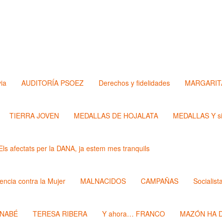
via
AUDITORÍA PSOEZ
Derechos y fidelidades
MARGARIT
TIERRA JOVEN
MEDALLAS DE HOJALATA
MEDALLAS Y si
Els afectats per la DANA, ja estem mes tranquils
lencia contra la Mujer
MALNACIDOS
CAMPAÑAS
Socialist
RNABÉ
TERESA RIBERA
Y ahora… FRANCO
MAZÓN HA D