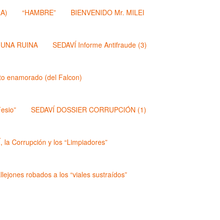
A)
“HAMBRE”
BIENVENIDO Mr. MILEI
 UNA RUINA
SEDAVÍ Informe Antifraude (3)
dito enamorado (del Falcon)
esio”
SEDAVÍ DOSSIER CORRUPCIÓN (1)
 la Corrupción y los “Limpiadores”
lejones robados a los “viales sustraídos”