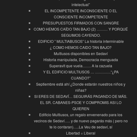
intelectual”
EL INCOMPETENTE INCONSCIENTE O EL
CONSCIENTE INCOMPETENTE
PRESUPUESTOS FIRMADOS CON SANGRE
COMO HEMOS CAÍDO TAN BAJO (2) ……… Y PORQUÉ
SEGUIMOS CAYENDO.
EDIFICIO ” MULTIABUSOS” La historia interminable
¿ COMO HEMOS CAIDO TAN BAJO?
Multiusos disponibles en Sedaví
Historia manipulada, Democracia menguada
Superavit que vuela……. A la cazuela
Y EL EDIFICIO MULTIUSOS … ………….“¿PA
CUANDO?”
Septiembre está ahí ¿Donde estarán nuestros niños y
niñas?
SI ERES DE SEDAVÍ… SEGUIRÁS PAGANDO DE MÁS.
EL SR. CABANES-PSOE Y COMPROMIS ASI LO
QUIEREN
Edificio Multiusos, un regalo envenenado para los
vecinos de Sedaví….. y de nuevo pagarás más ( pero no
te lo contaran)…..La Veu de sedaví, sí
Libertad = Liberal