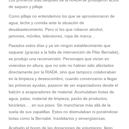
Los primeros días después de la RIADA se produjeron actos
de saqueo y pillaje.
Como pillaje no entendemos los que se aprovisionaron de
agua, leche y comida ante la situación de
desabastecimiento. Pero sí los que robaron alcohol,
jamones, móviles, televisores, ropa de marca…
Pasados estos días y ya sin ningún establecimiento que
saquear (gracias a la falta de intervención de Pilar Bernabé),
se produjo una reconversión. Personajes que vivían en
viviendas en altura, que no solo no habían sido afectados
directamente por la RIADA, sino que tampoco colaboraban
en la limpieza y desescombro; cuando comenzaron a llegar
las primeras ayudas, pasaron de ser espectadores desde el
balcón a acaparadores de material. Acumulaban botas de
agua, palas, material de limpieza, packs de productos,
bicicletas…. en sus pisos. Sin mancharse más allá de la
suela de sus zapatillas. Estos no disimulaban ni poniéndose
botas como la Bernabé. Insolidarios y sinvergüenzas.
Acabado el boom de las donaciones de voluntarios, llego