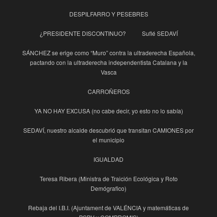
DESPILFARRO Y PESEBRES
¿PRESIDENTE DISCONTINUO?
Suflé SEDAVÍ
SÁNCHEZ se erige como “Muro” contra la ultraderecha Española,
pactando con la ultraderecha independentista Catalana y la
Vasca
CARROÑEROS
YA NO HAY EXCUSA (no cabe decir, yo esto no lo sabía)
SEDAVÍ, nuestro alcalde descubrió que transitan CAMIONES por
el municipio
IGUALDAD
Teresa Ribera (Ministra de Traición Ecológica y Roto
Demógrafico)
Rebaja del I.B.I. (Ajuntament de VALÉNCIA y matemáticas de