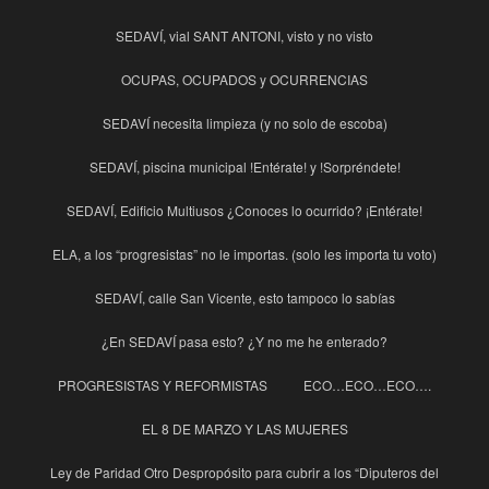
SEDAVÍ, vial SANT ANTONI, visto y no visto
OCUPAS, OCUPADOS y OCURRENCIAS
SEDAVÍ necesita limpieza (y no solo de escoba)
SEDAVÍ, piscina municipal !Entérate! y !Sorpréndete!
SEDAVÍ, Edificio Multiusos ¿Conoces lo ocurrido? ¡Entérate!
ELA, a los “progresistas” no le importas. (solo les importa tu voto)
SEDAVÍ, calle San Vicente, esto tampoco lo sabías
¿En SEDAVÍ pasa esto? ¿Y no me he enterado?
PROGRESISTAS Y REFORMISTAS
ECO…ECO…ECO….
EL 8 DE MARZO Y LAS MUJERES
Ley de Paridad Otro Despropósito para cubrir a los “Diputeros del