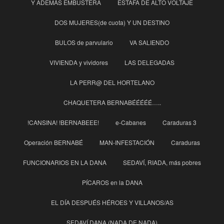
Y ADEMÁS EMBUSTERA
ESTAFA DE ALTO VOLTAJE
DOS MUJERES(de cuota) Y UN DESTINO
BULOS de parvulario
VA SALIENDO
VIVIENDA y vividores
LAS DELEGADAS
LA PERR@ DEL HORTELANO
CHAQUETERA BERNABÉÉÉÉÉ…..
!CANSINA! !BERNABEEE!
e-Cabanes
Caraduras 3
Operación BERNABÉ
MAN-INFESTACIÓN
Caraduras
FUNCIONARIOS EN LA DANA
SEDAVÍ, RIADA, más pobres
PÍCAROS en la DANA
EL DÍA DESPUÉS HÉROES Y VILLANOS/AS
SEDAVÍ DANA (NADA DE NADA)