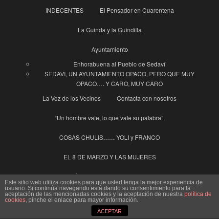
INDECENTES
El Pensador en Cuarentena
La Guinda y la Guindilla
Ayuntamiento
Enhorabuena al Pueblo de Sedaví
SEDAVI, UN AYUNTAMIENTO OPACO, PERO QUE MUY
OPACO…. Y CARO, MUY CARO
La Voz de los Vecinos
Contacta con nosotros
“Un hombre vale, lo que vale su palabra”.
COSAS CHULIS…… YOLI y FRANCO
EL 8 DE MARZO Y LAS MUJERES
SEDAVÍ, en casa del ….. cuchillo de palo
Este sitio web utiliza cookies para que usted tenga la mejor experiencia de
usuario. Si continúa navegando está dando su consentimiento para la
aceptación de las mencionadas cookies y la aceptación de nuestra
política de
SOTERREM LES VIES ALFAFAR-SEDAVÍ
CAMPAÑAS
cookies
, pinche el enlace para mayor información.
ACEPTAR
dazzling Theme por
Colorlib
Desarrollado por
WordPress