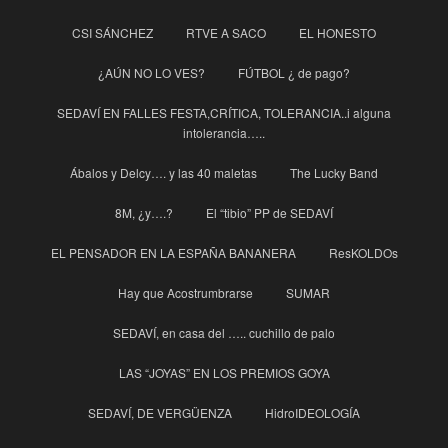
CSI SÁNCHEZ
RTVE A SACO
EL HONESTO
¿AÚN NO LO VES?
FÚTBOL ¿ de pago?
SEDAVÍ EN FALLES FESTA,CRÍTICA, TOLERANCIA..i alguna
intolerancia…..
Ábalos y Delcy…. y las 40 maletas
The Lucky Band
8M, ¿y….?
El “tibio” PP de SEDAVÍ
EL PENSADOR EN LA ESPAÑA BANANERA
ResKOLDOs
Hay que Acostrumbrarse
SUMAR
SEDAVÍ, en casa del ….. cuchillo de palo
LAS “JOYAS” EN LOS PREMIOS GOYA
SEDAVÍ, DE VERGÜENZA
HidroIDEOLOGÍA