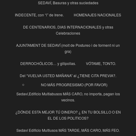
SEDAVÍ, Basuras y otras suciedades
INDECENTE, con “i” de Irene.
HOMENAJES NACIONALES
DE CENTENARIOS, DIAS INTERNACIONALES y otras
Celebraciones
AJUNTAMENT DE SEDAVÍ (molt de Postureo i de forment ni un
gra)
DERROCHÓLICOS… y gilipollas.
VÓTAME, TONTO.
Del “VUELVA USTED MAÑANA” al ¿TIENE CITA PREVIA?.
NO MÁS PROGRESISMO (POR FAVOR)
Sedaví,Edificio Multiabusos MÁS CARO, no importa, pagan los
vecinos.
¿DÓNDE ESTA MEJOR TÚ DINERO? ¿ EN TU BOLSILLO O EN
EL DE LOS POLITICOS?
Sedaví Edificio Multiusos MÁS TARDE, MÁS CARO, MÁS FEO.