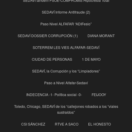
SEDAVÍ tandem PSOE-COMPROMIS Hipocresía Total
SEDAVÍ Informe Antifraude (2)
Paso Nivel ALFAFAR “ADIFesio”
SEDAVÍ DOSSIER CORRUPCIÓN (1)
DIANA MORANT
SOTERREM LES VIES ALFAFAR-SEDAVÍ
CIUDAD DE PERSONAS
1 DE MAYO
SEDAVÍ, la Corrupción y los “Limpiadores”
Paso a Nivel Alfafar-Sedaví
INDECENCIA -1- Política social -0-
FEIJOOY
Toledo, Chicago, SEDAVÍ de los “callejones robados a los “viales
sustraídos”
CSI SÁNCHEZ
RTVE A SACO
EL HONESTO