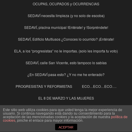
OCUPAS, OCUPADOS y OCURRENCIAS
SEDAVÍ necesita limpieza (y no solo de escoba)
SEDAVÍ, piscina municipal !Entérate! y !Sorpréndete!
SEDAVÍ, Edificio Multiusos ¿Conoces lo ocurrido? ¡Entérate!
ELA, a los “progresistas” no le importas. (solo les importa tu voto)
SEDAVÍ, calle San Vicente, esto tampoco lo sabías
¿En SEDAVÍ pasa esto? ¿Y no me he enterado?
PROGRESISTAS Y REFORMISTAS
ECO…ECO…ECO….
EL 8 DE MARZO Y LAS MUJERES
Ley de Paridad Otro Despropósito para cubrir a los “Diputeros del
Este sitio web utiliza cookies para que usted tenga la mejor experiencia de
usuario. Si continúa navegando está dando su consentimiento para la
Psoe”
aceptación de las mencionadas cookies y la aceptación de nuestra
política de
cookies
, pinche el enlace para mayor información.
SEDAVÍ, Edificio Onduline Multiusos Jornada de puertas abiertas
ACEPTAR