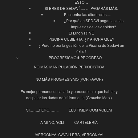
ESTO…
SI ERES DE SEDAVÍ….. ….PAGARÁS MÁS.
Encuentra las diferencias….
¿Por qué en SEDAVÍ pagamos más
impuestos de los debidos?
El Luto y RTVE
PISCINA CUBIERTA, ¿Y AHORA QUE?
¿ Pero no era la gestión de la Piscina de Sedaví un
éxito?
PROGRESISMO ǂ PROGRESO
NO MÁS MANIPULACIÓN PERIODISTICA
NO MÁS PROGRESISMO (POR FAVOR)
Es mejor permanecer callado y parecer tonto que hablar y
despejar las dudas definitivamente (Groucho Marx)
SI…….,PERO……..
ELS TIMEM COM VOLEM
A MI NO, YOLI
CARTELERÍA
!VERGONYA, CAVALLERS, VERGONYA!