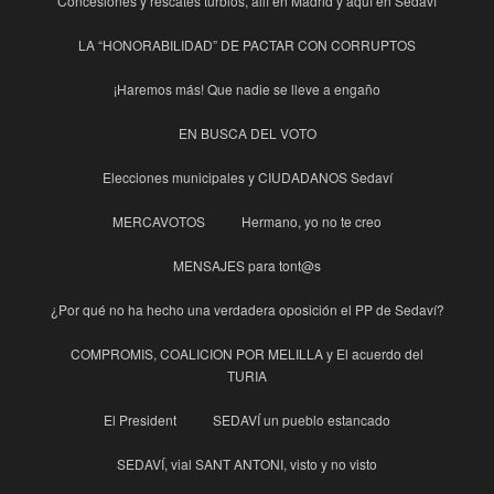
Concesiones y rescates turbios, allí en Madrid y aquí en Sedaví
LA “HONORABILIDAD” DE PACTAR CON CORRUPTOS
¡Haremos más! Que nadie se lleve a engaño
EN BUSCA DEL VOTO
Elecciones municipales y CIUDADANOS Sedaví
MERCAVOTOS
Hermano, yo no te creo
MENSAJES para tont@s
¿Por qué no ha hecho una verdadera oposición el PP de Sedaví?
COMPROMIS, COALICION POR MELILLA y El acuerdo del
TURIA
El President
SEDAVÍ un pueblo estancado
SEDAVÍ, vial SANT ANTONI, visto y no visto