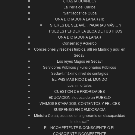
¿ HASTA CUANDO?
La Perla del Caribe
“Santiagos” de Cuba
UNA DICTADURA LANAR (III)
SI ERES DE SEDAVÍ… PAGARAS MÁS… Y
PUEDES PERDER LA BECA DE TUS HIJOS
UNA DICTADURA LANAR
Consenso y Acuerdo
Concesiones y rescates turbios, allí en Madrid y aquí en
Sedaví
Los reyes Magos en Sedaví
Servidores Públicos y Funcionarios Públicos
Sedaví, máximo nivel de contagios
EL PAIS MAS RICO DEL MUNDO
Los Inmortales
CUESTION DE PRIORIDADES
EDUCACION, riqueza de un PUEBLO
VIVIMOS ESTAFADOS, CONTENTOS Y FELICES
SUSPENSO EN DEMOCRACIA
Ministra Celaá, es usted una ignorante en discapacidad
intelectual”
EL INCOMPETENTE INCONSCIENTE O EL
CONSCIENTE INCOMPETENTE