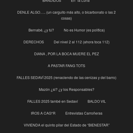
BANDIDOS
En “la Luna”
DENLE ALGO….. (un carguito más alto, o bicarbonato o las 2
cosas)
Bernabé, ¿y tú?
No es Humor (es política)
DERECHOS
Del nivel 2 al 112 (ahora toca 112)
DIANA , POR LA BOCA MUERE EL PEZ
A PASTAR FANG TOTS
FALLES SEDAVÍ 2025 (renaciendo de las cenizas y del barro)
Mazón ¿si? ¿y los Responsables?
FALLES 2025 també en Sedaví
BALDO VIL
IROS A CAG*R
Entrevistas Carroñeras
VIVIENDA el quinto pilar del Estado de “BIENESTAR”