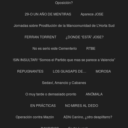
Oposición?
29-O UN AÑO DE MENTIRAS
Aparece JOSE
Jornadas sobre Prostitución de la Mancomunidad de L’Horta Sud
FERRAN TORRENT
¿DONDE “ESTÁ” JOSE?
No es serio este Cementerio
RTBE
!SIN INSULTAR! “Somos el Partido que mas se parece a Valencia”
REPUGNANTES
LOS GUASAPS DE…
MOROSA
Sedaví, Amancio y Cabanes
O muy tarde o demasiado pronto
ANÓMALA
EN PRÁCTICAS
NO MIRES AL DEDO
Operación contra Mazón
ADN Canino, ¿otro despilfarro?