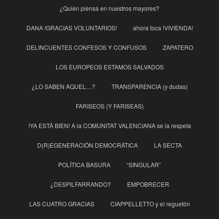
¿Quién piensa en nuestros mayores?
DANA !GRACIAS VOLUNTARIOS!
ahora toca !VIVIENDA!
DELINCUENTES CONFESOS Y CONFUSOS
ZAPATERO
LOS EUROPEOS ESTAMOS SALVADOS
¿LO SABEN AQUEL…?
TRANSPARENCIA (y dudas)
FARISEOS (Y FARISEAS)
!YA ESTÁ BIEN! A la COMUNITAT VALENCIANA se la respeta
D(R)EGENERACIÓN DEMOCRÁTICA
LA SECTA
POLÍTICA BASURA
“SINGULAR”
¿DESPILFARRANDO?
EMPOBRECER
LAS CUATRO GRACIAS
CIAPPELLETTO y el reguetón