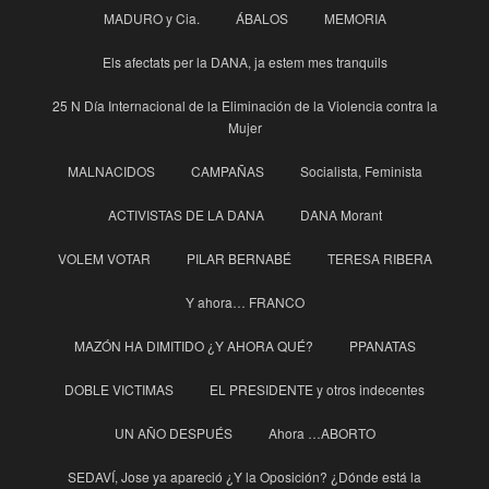
MADURO y Cia.
ÁBALOS
MEMORIA
Els afectats per la DANA, ja estem mes tranquils
25 N Día Internacional de la Eliminación de la Violencia contra la
Mujer
MALNACIDOS
CAMPAÑAS
Socialista, Feminista
ACTIVISTAS DE LA DANA
DANA Morant
VOLEM VOTAR
PILAR BERNABÉ
TERESA RIBERA
Y ahora… FRANCO
MAZÓN HA DIMITIDO ¿Y AHORA QUÉ?
PPANATAS
DOBLE VICTIMAS
EL PRESIDENTE y otros indecentes
UN AÑO DESPUÉS
Ahora …ABORTO
SEDAVÍ, Jose ya apareció ¿Y la Oposición? ¿Dónde está la