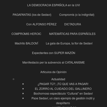
LA DEMOCRACIA ESPAÑOLA en la UVI
PAGAFANTAS (los de Sedaví)
Compromís (o la indignitat)
Con ALFONSO PÉREZ
DICTADURA
COMPROMIS HEROIC
MATEMÁTICAS PARA ESPAÑOLES
Machito BALDOVÍ
La gala de Europa, la flor de Sedaví
Expectantes con SUPER MAZÓN
Manifestacio per la subvencio al CATALANISME
Articulos de Opinión
Actualidad
¿PAGAR TÚ?, ¡TÚ QUE VAS A PAGAR!
EL ZORRO AL CUIDADO DEL GALLINERO
Bochornoso espectáculo “Cultural” en Sedaví
Psoe Sedaví, un claro ejemplo de gestión inútil y
despilfarro