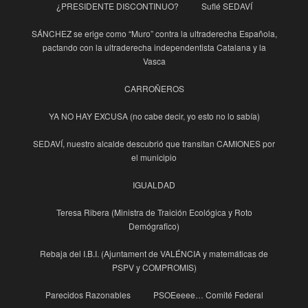
¿PRESIDENTE DISCONTINUO?
Suflé SEDAVÍ
SÁNCHEZ se erige como “Muro” contra la ultraderecha Española,
pactando con la ultraderecha independentista Catalana y la
Vasca
CARROÑEROS
YA NO HAY EXCUSA (no cabe decir, yo esto no lo sabía)
SEDAVÍ, nuestro alcalde descubrió que transitan CAMIONES por
el municipio
IGUALDAD
Teresa Ribera (Ministra de Traición Ecológica y Roto
Demógrafico)
Rebaja del I.B.I. (Ajuntament de VALÉNCIA y matemáticas de
PSPV y COMPROMIS)
Parecidos Razonables
PSOEeeee… Comité Federal