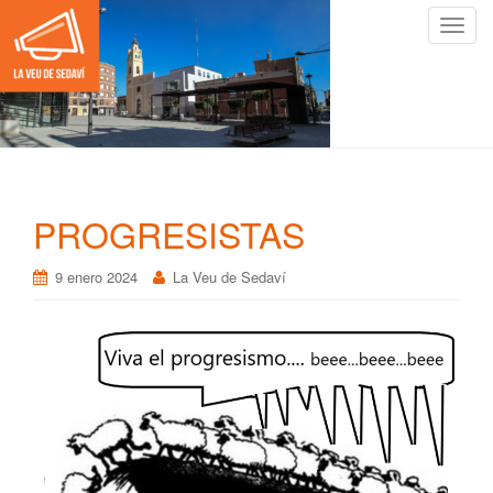
C
a
m
b
i
a
r
n
PROGRESISTAS
a
v
9 enero 2024
La Veu de Sedaví
e
g
a
c
i
ó
n