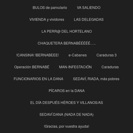
BULOS de parvulario
VA SALIENDO
VIVIENDA y vividores
LAS DELEGADAS
LA PERR@ DEL HORTELANO
CHAQUETERA BERNABÉÉÉÉÉ…..
!CANSINA! !BERNABEEE!
e-Cabanes
Caraduras 3
Operación BERNABÉ
MAN-INFESTACIÓN
Caraduras
FUNCIONARIOS EN LA DANA
SEDAVÍ, RIADA, más pobres
PÍCAROS en la DANA
EL DÍA DESPUÉS HÉROES Y VILLANOS/AS
SEDAVÍ DANA (NADA DE NADA)
!Gracias, por vuestra ayuda!