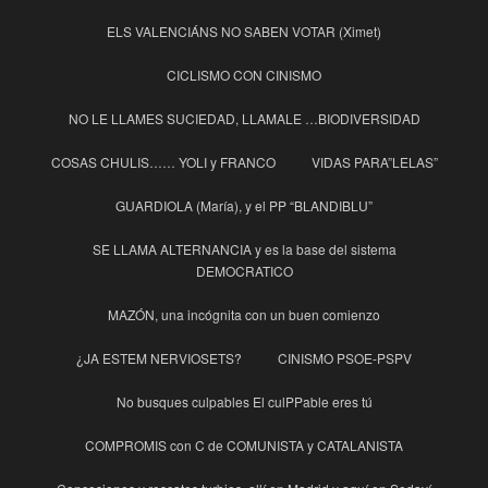
ELS VALENCIÁNS NO SABEN VOTAR (Ximet)
CICLISMO CON CINISMO
NO LE LLAMES SUCIEDAD, LLAMALE …BIODIVERSIDAD
COSAS CHULIS…… YOLI y FRANCO
VIDAS PARA”LELAS”
GUARDIOLA (María), y el PP “BLANDIBLU”
SE LLAMA ALTERNANCIA y es la base del sistema
DEMOCRATICO
MAZÓN, una incógnita con un buen comienzo
¿JA ESTEM NERVIOSETS?
CINISMO PSOE-PSPV
No busques culpables El culPPable eres tú
COMPROMIS con C de COMUNISTA y CATALANISTA