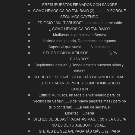
PRESUPUESTOS FIRMADOS CON SANGRE
COMO HEMOS CAÍDO TAN BAJO (2) ……… Y PORQUÉ
SEGUIMOS CAYENDO.
EDIFICIO ” MULTIABUSOS” La historia interminable
¿ COMO HEMOS CAIDO TAN BAJO?
Multiusos disponibles en Sedaví
Historia manipulada, Democracia menguada
Superavit que vuela……. A la cazuela
Y EL EDIFICIO MULTIUSOS … ………….“¿PA
CUANDO?”
Septiembre está ahí ¿Donde estarán nuestros niños y
niñas?
SI ERES DE SEDAVÍ… SEGUIRÁS PAGANDO DE MÁS.
EL SR. CABANES-PSOE Y COMPROMIS ASI LO
QUIEREN
Edificio Multiusos, un regalo envenenado para los
vecinos de Sedaví….. y de nuevo pagarás más ( pero no
te lo contaran)…..La Veu de sedaví, sí
Libertad = Liberal
SI ERES DE SEDAVÍ, PAGARÁS MÁS… (3) Y LA CULPA
NO ES DE TU ASESOR FISCAL…
SI ERES DE SEDAVI, PAGARÁS MÁS… (2) PARA