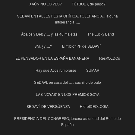
¿AÚN NO LO VES?
FÚTBOL ¿ de pago?
SEDAVÍ EN FALLES FESTA,CRÍTICA, TOLERANCIA..i alguna
intolerancia…..
Ábalos y Delcy…. y las 40 maletas
The Lucky Band
8M, ¿y….?
El “tibio” PP de SEDAVÍ
EL PENSADOR EN LA ESPAÑA BANANERA
ResKOLDOs
Hay que Acostrumbrarse
SUMAR
SEDAVÍ, en casa del ….. cuchillo de palo
LAS “JOYAS” EN LOS PREMIOS GOYA
SEDAVÍ, DE VERGÜENZA
HidroIDEOLOGÍA
PRESIDENCIA DEL CONGRESO, tercera autoridad del Reino de
España