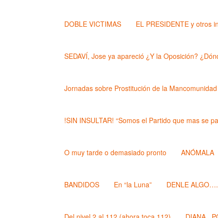
DOBLE VICTIMAS
EL PRESIDENTE y otros i
SEDAVÍ, Jose ya apareció ¿Y la Oposición? ¿Dónd
Jornadas sobre Prostitución de la Mancomunidad
!SIN INSULTAR! “Somos el Partido que mas se pa
O muy tarde o demasiado pronto
ANÓMALA
BANDIDOS
En “la Luna”
DENLE ALGO….. (
Del nivel 2 al 112 (ahora toca 112)
DIANA , 