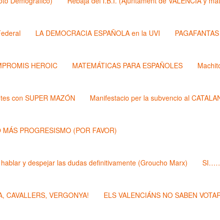
Roto Demógrafico)
Rebaja del I.B.I. (Ajuntament de VALÉNCIA y 
ederal
LA DEMOCRACIA ESPAÑOLA en la UVI
PAGAFANTAS (
PROMIS HEROIC
MATEMÁTICAS PARA ESPAÑOLES
Machit
ntes con SUPER MAZÓN
Manifestacio per la subvencio al CATAL
 MÁS PROGRESISMO (POR FAVOR)
 hablar y despejar las dudas definitivamente (Groucho Marx)
SI……
, CAVALLERS, VERGONYA!
ELS VALENCIÁNS NO SABEN VOTAR 