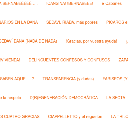
 BERNABÉÉÉÉÉ…..
!CANSINA! !BERNABEEE!
e-Cabanes
ARIOS EN LA DANA
SEDAVÍ, RIADA, más pobres
PÍCAROS e
SEDAVÍ DANA (NADA DE NADA)
!Gracias, por vuestra ayuda!
¿
 !VIVIENDA!
DELINCUENTES CONFESOS Y CONFUSOS
ZAP
 SABEN AQUEL…?
TRANSPARENCIA (y dudas)
FARISEOS (Y
 la respeta
D(R)EGENERACIÓN DEMOCRÁTICA
LA SECTA
AS CUATRO GRACIAS
CIAPPELLETTO y el reguetón
LA TRIL