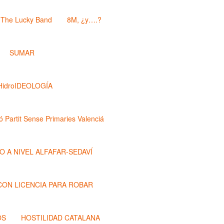
The Lucky Band
8M, ¿y….?
SUMAR
HidroIDEOLOGÍA
ó Partit Sense Primaries Valenciá
O A NIVEL ALFAFAR-SEDAVÍ
 CON LICENCIA PARA ROBAR
OS
HOSTILIDAD CATALANA