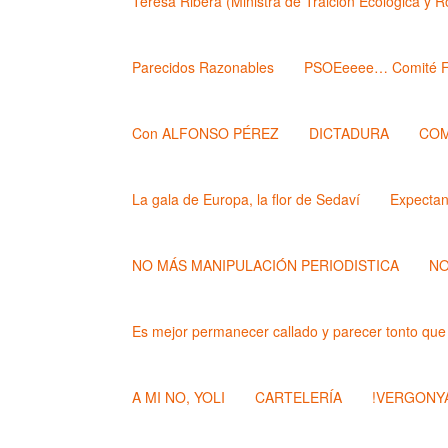
Teresa Ribera (Ministra de Traición Ecológica y 
Parecidos Razonables
PSOEeeee… Comité F
Con ALFONSO PÉREZ
DICTADURA
COM
La gala de Europa, la flor de Sedaví
Expecta
NO MÁS MANIPULACIÓN PERIODISTICA
NO
Es mejor permanecer callado y parecer tonto que
A MI NO, YOLI
CARTELERÍA
!VERGONYA