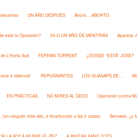
ndecentes
UN AÑO DESPUÉS
Ahora …ABORTO
e está la Oposición?
29-O UN AÑO DE MENTIRAS
Aparece 
 de L’Horta Sud
FERRAN TORRENT
¿DONDE “ESTÁ” JOSE?
rece a Valencia”
REPUGNANTES
LOS GUASAPS DE…
M
EN PRÁCTICAS
NO MIRES AL DEDO
Operación contra M
un carguito más alto, o bicarbonato o las 2 cosas)
Bernabé, ¿y t
POR LA BOCA MUERE EL PEZ
A PASTAR FANG TOTS