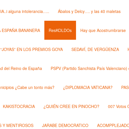
i alguna intolerancia…..
Ábalos y Delcy…. y las 40 maletas
A ESPAÑA BANANERA
ResKOLDOs
Hay que Acostrumbrarse
 “JOYAS” EN LOS PREMIOS GOYA
SEDAVÍ, DE VERGÜENZA
 del Reino de España
PSPV (Partido Sanchista País Valenciano) 
nicipios ¿Cabe un tonto más?
¿DIPLOMACIA VATICANA?
PAS
KAKISTOCRACIA
¿QUIÉN CREE EN PINOCHO?
007 Votos
 Y MENTIROSOS
JARABE DEMOCRATICO
ACOMPPLEJAD