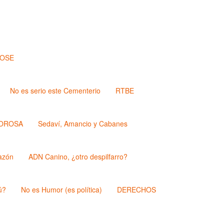
JOSE
No es serio este Cementerio
RTBE
OROSA
Sedaví, Amancio y Cabanes
azón
ADN Canino, ¿otro despilfarro?
ú?
No es Humor (es política)
DERECHOS