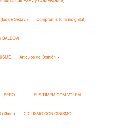
matemáticas de PSPV y COMPROMIS)
los de Sedaví)
Compromís (o la indignitat)
o BALDOVÍ
ANISME
Articulos de Opinión
.,PERO……..
ELS TIMEM COM VOLEM
(Ximet)
CICLISMO CON CINISMO