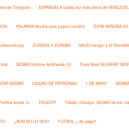
lera de Telegram
ESPAÑUELA (cada vez más cerca de VENEZUEL
DIOS
YOLANDA Mucha cara y poco cerebro
ESTA SEÑORA ES
discontinua)
ZURDOS Y ZURDAS
MILEI,!carajo! y el Ofendi
otal
SEDAVÍ Informe Antifraude (2)
Paso Nivel ALFAFAR “ADIF
AFAR-SEDAVÍ
CIUDAD DE PERSONAS
1 DE MAYO
SEDAVÍ,
lítica social -0-
FEIJOOY
Toledo, Chicago, SEDAVÍ de los “cal
STO
¿AÚN NO LO VES?
FÚTBOL ¿ de pago?