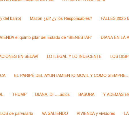
y del barro)
Mazón ¿si? ¿y los Responsables?
FALLES 2025 t
VIENDA el quinto pilar del Estado de “BIENESTAR”
DIANA EN LA 
ZACIONES EN SEDAVÍ
LO ILEGAL Y LO INDECENTE
LOS DIS
ECA
EL PARIPÉ DEL AYUNTAMIENTO MOVIL Y COMO SIEMPRE
AL
TRUMP
DIANA, DI ….adiós
BASURA
Y ADEMÁS E
LOS de parvulario
VA SALIENDO
VIVIENDA y vividores
LA