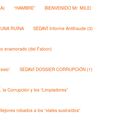
A)
“HAMBRE”
BIENVENIDO Mr. MILEI
 UNA RUINA
SEDAVÍ Informe Antifraude (3)
dito enamorado (del Falcon)
esio”
SEDAVÍ DOSSIER CORRUPCIÓN (1)
 la Corrupción y los “Limpiadores”
lejones robados a los “viales sustraídos”