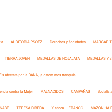
via
AUDITORÍA PSOEZ
Derechos y fidelidades
MARGARIT
TIERRA JOVEN
MEDALLAS DE HOJALATA
MEDALLAS Y si
Els afectats per la DANA, ja estem mes tranquils
lencia contra la Mujer
MALNACIDOS
CAMPAÑAS
Socialist
RNABÉ
TERESA RIBERA
Y ahora… FRANCO
MAZÓN HA D