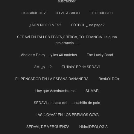
sustraídos”
CSI SÁNCHEZ
RTVE A SACO
EL HONESTO
¿AÚN NO LO VES?
FÚTBOL ¿ de pago?
SEDAVÍ EN FALLES FESTA,CRÍTICA, TOLERANCIA..i alguna
intolerancia…..
Ábalos y Delcy…. y las 40 maletas
The Lucky Band
8M, ¿y….?
El “tibio” PP de SEDAVÍ
EL PENSADOR EN LA ESPAÑA BANANERA
ResKOLDOs
Hay que Acostrumbrarse
SUMAR
SEDAVÍ, en casa del ….. cuchillo de palo
LAS “JOYAS” EN LOS PREMIOS GOYA
SEDAVÍ, DE VERGÜENZA
HidroIDEOLOGÍA