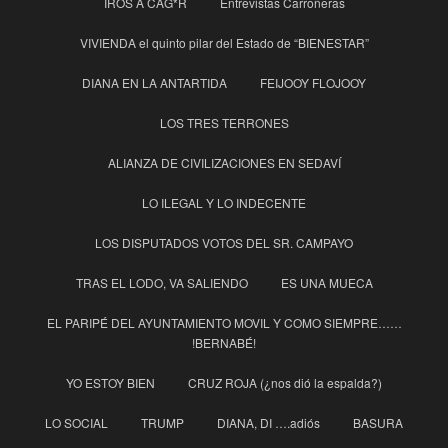
IROS A CAG*R
Entrevistas Carroñeras
VIVIENDA el quinto pilar del Estado de “BIENESTAR”
DIANA EN LA ANTARTIDA
FEIJOOY FLOJOOY
LOS TRES TERRONES
ALIANZA DE CIVILIZACIONES EN SEDAVÍ
LO ILEGAL Y LO INDECENTE
LOS DISPUTADOS VOTOS DEL SR. CAMPAYO
TRAS EL LODO, VA SALIENDO
ES UNA MUECA
EL PARIPÉ DEL AYUNTAMIENTO MOVIL Y COMO SIEMPRE……
!BERNABÉ!
YO ESTOY BIEN
CRUZ ROJA (¿nos dió la espalda?)
LO SOCIAL
TRUMP
DIANA, DI ….adiós
BASURA