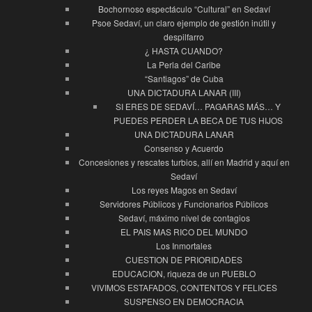
Bochornoso espectáculo “Cultural” en Sedaví
Psoe Sedaví, un claro ejemplo de gestión inútil y
despilfarro
¿ HASTA CUANDO?
La Perla del Caribe
“Santiagos” de Cuba
UNA DICTADURA LANAR (III)
SI ERES DE SEDAVÍ… PAGARAS MÁS… Y
PUEDES PERDER LA BECA DE TUS HIJOS
UNA DICTADURA LANAR
Consenso y Acuerdo
Concesiones y rescates turbios, allí en Madrid y aquí en
Sedaví
Los reyes Magos en Sedaví
Servidores Públicos y Funcionarios Públicos
Sedaví, máximo nivel de contagios
EL PAIS MAS RICO DEL MUNDO
Los Inmortales
CUESTION DE PRIORIDADES
EDUCACION, riqueza de un PUEBLO
VIVIMOS ESTAFADOS, CONTENTOS Y FELICES
SUSPENSO EN DEMOCRACIA