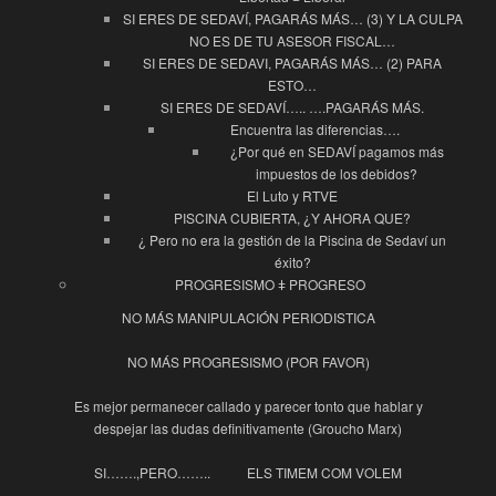
SI ERES DE SEDAVÍ, PAGARÁS MÁS… (3) Y LA CULPA
NO ES DE TU ASESOR FISCAL…
SI ERES DE SEDAVI, PAGARÁS MÁS… (2) PARA
ESTO…
SI ERES DE SEDAVÍ….. ….PAGARÁS MÁS.
Encuentra las diferencias….
¿Por qué en SEDAVÍ pagamos más
impuestos de los debidos?
El Luto y RTVE
PISCINA CUBIERTA, ¿Y AHORA QUE?
¿ Pero no era la gestión de la Piscina de Sedaví un
éxito?
PROGRESISMO ǂ PROGRESO
NO MÁS MANIPULACIÓN PERIODISTICA
NO MÁS PROGRESISMO (POR FAVOR)
Es mejor permanecer callado y parecer tonto que hablar y
despejar las dudas definitivamente (Groucho Marx)
SI…….,PERO……..
ELS TIMEM COM VOLEM