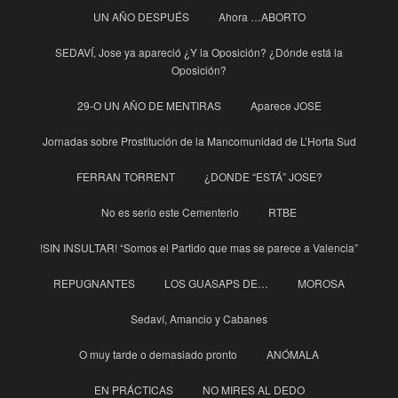
UN AÑO DESPUÉS
Ahora …ABORTO
SEDAVÍ, Jose ya apareció ¿Y la Oposición? ¿Dónde está la
Oposición?
29-O UN AÑO DE MENTIRAS
Aparece JOSE
Jornadas sobre Prostitución de la Mancomunidad de L’Horta Sud
FERRAN TORRENT
¿DONDE “ESTÁ” JOSE?
No es serio este Cementerio
RTBE
!SIN INSULTAR! “Somos el Partido que mas se parece a Valencia”
REPUGNANTES
LOS GUASAPS DE…
MOROSA
Sedaví, Amancio y Cabanes
O muy tarde o demasiado pronto
ANÓMALA
EN PRÁCTICAS
NO MIRES AL DEDO