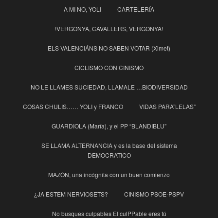
A MI NO, YOLI
CARTELERÍA
!VERGONYA, CAVALLERS, VERGONYA!
ELS VALENCIÁNS NO SABEN VOTAR (Ximet)
CICLISMO CON CINISMO
NO LE LLAMES SUCIEDAD, LLAMALE …BIODIVERSIDAD
COSAS CHULIS…… YOLI y FRANCO
VIDAS PARA”LELAS”
GUARDIOLA (María), y el PP “BLANDIBLU”
SE LLAMA ALTERNANCIA y es la base del sistema
DEMOCRATICO
MAZÓN, una incógnita con un buen comienzo
¿JA ESTEM NERVIOSETS?
CINISMO PSOE-PSPV
No busques culpables El culPPable eres tú