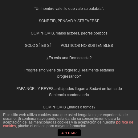
“Un hombre vale, lo que vale su palabra”.
SONREIR, PENSAR Y ATREVERSE
COMPROMIS, malos actores, peores políticos
SOLO SÍ, ES SÍ
POLITICOS NO SOSTENIBLES
¿Es esto una Democracia?
Progresismo viene de Progreso ¿Realmente estamos
progresando?
PAPA NÖEL Y REYES anticipados llegan a Sedaví en forma de
Sentencia condenatoria
COMPROMIS ¿malos o tontos?
Este sitio web utiliza cookies para que usted tenga la mejor experiencia de
usuario. Si continúa navegando está dando su consentimiento para la
“I” mayúscula de Irene Montero
aceptación de las mencionadas cookies y la aceptación de nuestra
política de
cookies
, pinche el enlace para mayor información.
EL CÓDIGO PENAL AVECREM.
ACEPTAR