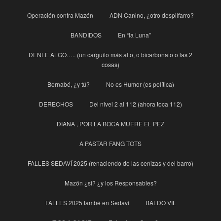
Operación contra Mazón
ADN Canino, ¿otro despilfarro?
BANDIDOS
En “la Luna”
DENLE ALGO….. (un carguito más alto, o bicarbonato o las 2
cosas)
Bernabé, ¿y tú?
No es Humor (es política)
DERECHOS
Del nivel 2 al 112 (ahora toca 112)
DIANA , POR LA BOCA MUERE EL PEZ
A PASTAR FANG TOTS
FALLES SEDAVÍ 2025 (renaciendo de las cenizas y del barro)
Mazón ¿si? ¿y los Responsables?
FALLES 2025 també en Sedaví
BALDO VIL