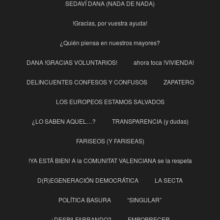
SEDAVÍ DANA (NADA DE NADA)
!Gracias, por vuestra ayuda!
¿Quién piensa en nuestros mayores?
DANA !GRACIAS VOLUNTARIOS!
ahora toca !VIVIENDA!
DELINCUENTES CONFESOS Y CONFUSOS
ZAPATERO
LOS EUROPEOS ESTAMOS SALVADOS
¿LO SABEN AQUEL…?
TRANSPARENCIA (y dudas)
FARISEOS (Y FARISEAS)
!YA ESTÁ BIEN! A la COMUNITAT VALENCIANA se la respeta
D(R)EGENERACIÓN DEMOCRÁTICA
LA SECTA
POLÍTICA BASURA
“SINGULAR”
¿DESPILFARRANDO?
EMPOBRECER