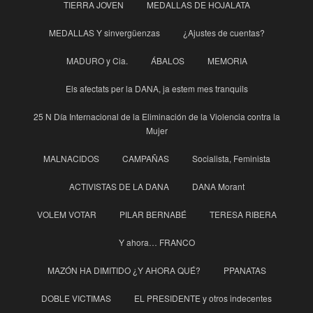
TIERRA JOVEN
MEDALLAS DE HOJALATA
MEDALLAS Y sinvergüenzas
¿Ajustes de cuentas?
MADURO y Cia.
ÁBALOS
MEMORIA
Els afectats per la DANA, ja estem mes tranquils
25 N Día Internacional de la Eliminación de la Violencia contra la
Mujer
MALNACIDOS
CAMPAÑAS
Socialista, Feminista
ACTIVISTAS DE LA DANA
DANA Morant
VOLEM VOTAR
PILAR BERNABÉ
TERESA RIBERA
Y ahora… FRANCO
MAZÓN HA DIMITIDO ¿Y AHORA QUÉ?
PPANATAS
DOBLE VICTIMAS
EL PRESIDENTE y otros indecentes