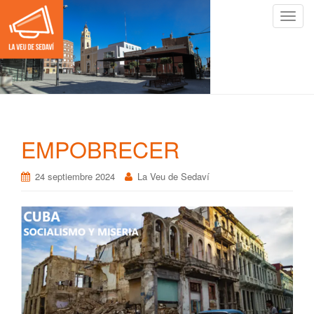
C
a
m
b
i
a
r
n
EMPOBRECER
a
v
24 septiembre 2024
La Veu de Sedaví
e
g
a
c
i
ó
n