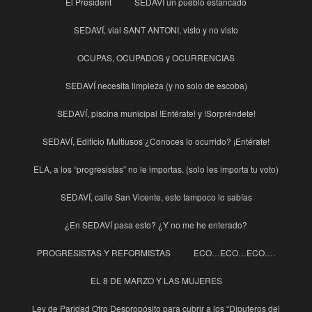
El President
SEDAVÍ un pueblo estancado
SEDAVÍ, vial SANT ANTONI, visto y no visto
OCUPAS, OCUPADOS y OCURRENCIAS
SEDAVÍ necesita limpieza (y no solo de escoba)
SEDAVÍ, piscina municipal !Entérate! y !Sorpréndete!
SEDAVÍ, Edificio Multiusos ¿Conoces lo ocurrido? ¡Entérate!
ELA, a los “progresistas” no le importas. (solo les importa tu voto)
SEDAVÍ, calle San Vicente, esto tampoco lo sabías
¿En SEDAVÍ pasa esto? ¿Y no me he enterado?
PROGRESISTAS Y REFORMISTAS
ECO…ECO…ECO….
EL 8 DE MARZO Y LAS MUJERES
Ley de Paridad Otro Despropósito para cubrir a los “Diputeros del