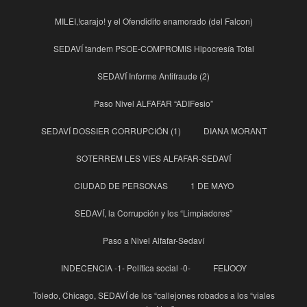
MILEI,!carajo! y el Ofendidito enamorado (del Falcon)
SEDAVÍ tandem PSOE-COMPROMIS Hipocresía Total
SEDAVÍ Informe Antifraude (2)
Paso Nivel ALFAFAR “ADIFesio”
SEDAVÍ DOSSIER CORRUPCIÓN (1)
DIANA MORANT
SOTERREM LES VIES ALFAFAR-SEDAVÍ
CIUDAD DE PERSONAS
1 DE MAYO
SEDAVÍ, la Corrupción y los “Limpiadores”
Paso a Nivel Alfafar-Sedaví
INDECENCIA -1- Política social -0-
FEIJOOY
Toledo, Chicago, SEDAVÍ de los “callejones robados a los “viales