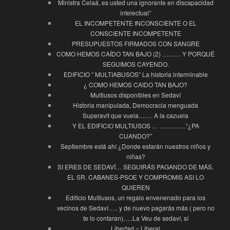
Ministra Celaá, es usted una ignorante en discapacidad
intelectual”
EL INCOMPETENTE INCONSCIENTE O EL
CONSCIENTE INCOMPETENTE
PRESUPUESTOS FIRMADOS CON SANGRE
COMO HEMOS CAÍDO TAN BAJO (2) ……… Y PORQUÉ
SEGUIMOS CAYENDO.
EDIFICIO ” MULTIABUSOS” La historia interminable
¿ COMO HEMOS CAIDO TAN BAJO?
Multiusos disponibles en Sedaví
Historia manipulada, Democracia menguada
Superavit que vuela……. A la cazuela
Y EL EDIFICIO MULTIUSOS … ………….“¿PA
CUANDO?”
Septiembre está ahí ¿Donde estarán nuestros niños y
niñas?
SI ERES DE SEDAVÍ… SEGUIRÁS PAGANDO DE MÁS.
EL SR. CABANES-PSOE Y COMPROMIS ASI LO
QUIEREN
Edificio Multiusos, un regalo envenenado para los
vecinos de Sedaví….. y de nuevo pagarás más ( pero no
te lo contaran)…..La Veu de sedaví, sí
Libertad = Liberal