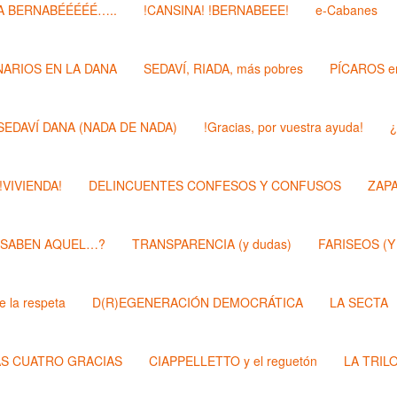
 BERNABÉÉÉÉÉ…..
!CANSINA! !BERNABEEE!
e-Cabanes
ARIOS EN LA DANA
SEDAVÍ, RIADA, más pobres
PÍCAROS e
SEDAVÍ DANA (NADA DE NADA)
!Gracias, por vuestra ayuda!
¿
 !VIVIENDA!
DELINCUENTES CONFESOS Y CONFUSOS
ZAP
 SABEN AQUEL…?
TRANSPARENCIA (y dudas)
FARISEOS (Y
 la respeta
D(R)EGENERACIÓN DEMOCRÁTICA
LA SECTA
AS CUATRO GRACIAS
CIAPPELLETTO y el reguetón
LA TRIL