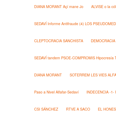
DIANA MORANT Açí mane Jo
ALVISE o la có
SEDAVÍ Informe Antifraude (4) LOS PSEUDOME
CLEPTOCRACIA SANCHISTA
DEMOCRACIA (
SEDAVÍ tandem PSOE-COMPROMIS Hipocresía T
DIANA MORANT
SOTERREM LES VIES ALF
Paso a Nivel Alfafar-Sedaví
INDECENCIA -1- Po
CSI SÁNCHEZ
RTVE A SACO
EL HONE