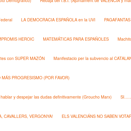
Roto Demógrafico)
Rebaja del I.B.I. (Ajuntament de VALÉNCIA y 
ederal
LA DEMOCRACIA ESPAÑOLA en la UVI
PAGAFANTAS (
PROMIS HEROIC
MATEMÁTICAS PARA ESPAÑOLES
Machit
ntes con SUPER MAZÓN
Manifestacio per la subvencio al CATAL
 MÁS PROGRESISMO (POR FAVOR)
 hablar y despejar las dudas definitivamente (Groucho Marx)
SI……
, CAVALLERS, VERGONYA!
ELS VALENCIÁNS NO SABEN VOTAR 