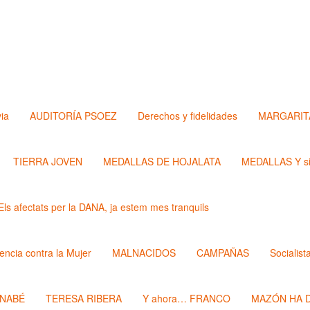
via
AUDITORÍA PSOEZ
Derechos y fidelidades
MARGARIT
TIERRA JOVEN
MEDALLAS DE HOJALATA
MEDALLAS Y si
Els afectats per la DANA, ja estem mes tranquils
lencia contra la Mujer
MALNACIDOS
CAMPAÑAS
Socialist
RNABÉ
TERESA RIBERA
Y ahora… FRANCO
MAZÓN HA D