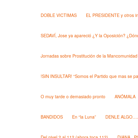
DOBLE VICTIMAS
EL PRESIDENTE y otros i
SEDAVÍ, Jose ya apareció ¿Y la Oposición? ¿Dónd
Jornadas sobre Prostitución de la Mancomunidad
!SIN INSULTAR! “Somos el Partido que mas se pa
O muy tarde o demasiado pronto
ANÓMALA
BANDIDOS
En “la Luna”
DENLE ALGO….. (
Del nivel 2 al 112 (ahora toca 112)
DIANA , 