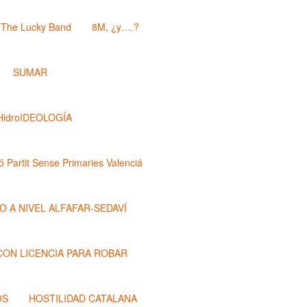
The Lucky Band
8M, ¿y….?
SUMAR
HidroIDEOLOGÍA
ó Partit Sense Primaries Valenciá
O A NIVEL ALFAFAR-SEDAVÍ
 CON LICENCIA PARA ROBAR
OS
HOSTILIDAD CATALANA