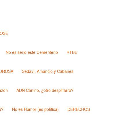
JOSE
No es serio este Cementerio
RTBE
OROSA
Sedaví, Amancio y Cabanes
azón
ADN Canino, ¿otro despilfarro?
ú?
No es Humor (es política)
DERECHOS