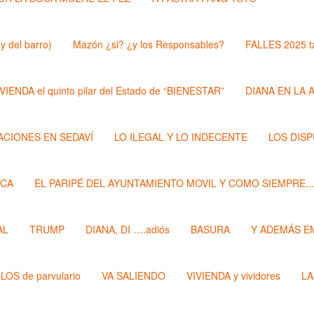
y del barro)
Mazón ¿si? ¿y los Responsables?
FALLES 2025 t
VIENDA el quinto pilar del Estado de “BIENESTAR”
DIANA EN LA 
ZACIONES EN SEDAVÍ
LO ILEGAL Y LO INDECENTE
LOS DIS
ECA
EL PARIPÉ DEL AYUNTAMIENTO MOVIL Y COMO SIEMPRE
AL
TRUMP
DIANA, DI ….adiós
BASURA
Y ADEMÁS E
LOS de parvulario
VA SALIENDO
VIVIENDA y vividores
LA