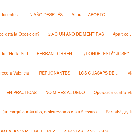
ndecentes
UN AÑO DESPUÉS
Ahora …ABORTO
e está la Oposición?
29-O UN AÑO DE MENTIRAS
Aparece 
 de L’Horta Sud
FERRAN TORRENT
¿DONDE “ESTÁ” JOSE?
rece a Valencia”
REPUGNANTES
LOS GUASAPS DE…
M
EN PRÁCTICAS
NO MIRES AL DEDO
Operación contra M
un carguito más alto, o bicarbonato o las 2 cosas)
Bernabé, ¿y t
POR LA BOCA MUERE EL PEZ
A PASTAR FANG TOTS