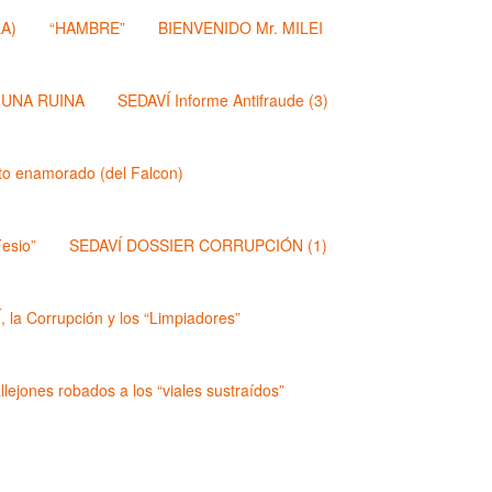
A)
“HAMBRE”
BIENVENIDO Mr. MILEI
 UNA RUINA
SEDAVÍ Informe Antifraude (3)
dito enamorado (del Falcon)
esio”
SEDAVÍ DOSSIER CORRUPCIÓN (1)
 la Corrupción y los “Limpiadores”
lejones robados a los “viales sustraídos”