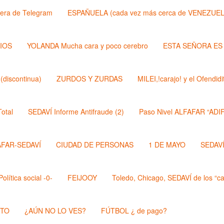
lera de Telegram
ESPAÑUELA (cada vez más cerca de VENEZUEL
DIOS
YOLANDA Mucha cara y poco cerebro
ESTA SEÑORA ES
discontinua)
ZURDOS Y ZURDAS
MILEI,!carajo! y el Ofendi
otal
SEDAVÍ Informe Antifraude (2)
Paso Nivel ALFAFAR “ADIF
AFAR-SEDAVÍ
CIUDAD DE PERSONAS
1 DE MAYO
SEDAVÍ,
lítica social -0-
FEIJOOY
Toledo, Chicago, SEDAVÍ de los “cal
STO
¿AÚN NO LO VES?
FÚTBOL ¿ de pago?