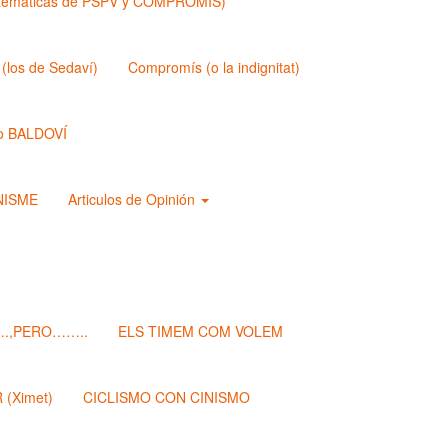
matemáticas de PSPV y COMPROMIS)
los de Sedaví)
Compromís (o la indignitat)
o BALDOVÍ
ANISME
Articulos de Opinión
.,PERO……..
ELS TIMEM COM VOLEM
(Ximet)
CICLISMO CON CINISMO