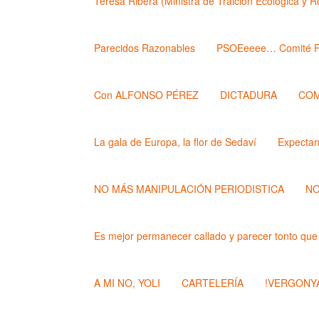
Teresa Ribera (Ministra de Traición Ecológica y 
Parecidos Razonables
PSOEeeee… Comité F
Con ALFONSO PÉREZ
DICTADURA
COM
La gala de Europa, la flor de Sedaví
Expecta
NO MÁS MANIPULACIÓN PERIODISTICA
NO
Es mejor permanecer callado y parecer tonto que
A MI NO, YOLI
CARTELERÍA
!VERGONYA