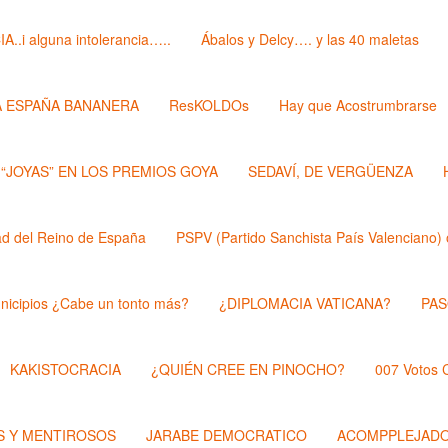
i alguna intolerancia…..
Ábalos y Delcy…. y las 40 maletas
A ESPAÑA BANANERA
ResKOLDOs
Hay que Acostrumbrarse
 “JOYAS” EN LOS PREMIOS GOYA
SEDAVÍ, DE VERGÜENZA
 del Reino de España
PSPV (Partido Sanchista País Valenciano) 
nicipios ¿Cabe un tonto más?
¿DIPLOMACIA VATICANA?
PAS
KAKISTOCRACIA
¿QUIÉN CREE EN PINOCHO?
007 Votos
 Y MENTIROSOS
JARABE DEMOCRATICO
ACOMPPLEJAD