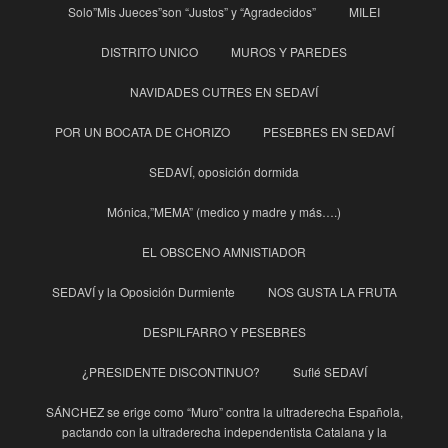
Solo”Mis Jueces”son “Justos” y “Agradecidos”
MILEI
DISTRITO UNICO
MUROS Y PAREDES
NAVIDADES CUTRES EN SEDAVÍ
POR UN BOCATA DE CHORIZO
PESEBRES EN SEDAVÍ
SEDAVÍ, oposición dormida
Mónica,”MEMA” (medico y madre y más….)
EL OBSCENO AMNISTIADOR
SEDAVÍ y la Oposición Durmiente
NOS GUSTA LA FRUTA
DESPILFARRO Y PESEBRES
¿PRESIDENTE DISCONTINUO?
Suflé SEDAVÍ
SÁNCHEZ se erige como “Muro” contra la ultraderecha Española,
pactando con la ultraderecha independentista Catalana y la