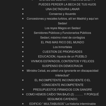
PUEDES PERDER LA BECA DE TUS HIJOS
UNA DICTADURA LANAR
Consenso y Acuerdo
Concesiones y rescates turbios, allí en Madrid y aquí en
Sedaví
Los reyes Magos en Sedaví
Servidores Públicos y Funcionarios Públicos
Sedaví, máximo nivel de contagios
EL PAIS MAS RICO DEL MUNDO
Los Inmortales
CUESTION DE PRIORIDADES
EDUCACION, riqueza de un PUEBLO
VIVIMOS ESTAFADOS, CONTENTOS Y FELICES
SUSPENSO EN DEMOCRACIA
Ministra Celaá, es usted una ignorante en discapacidad
intelectual”
EL INCOMPETENTE INCONSCIENTE O EL
CONSCIENTE INCOMPETENTE
PRESUPUESTOS FIRMADOS CON SANGRE
COMO HEMOS CAÍDO TAN BAJO (2) ……… Y PORQUÉ
SEGUIMOS CAYENDO.
EDIFICIO ” MULTIABUSOS” La historia interminable