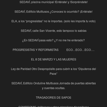
SEDAVÍ, piscina municipal !Entérate! y !Sorpréndete!
SEDAVÍ, Edificio Multiusos ¿Conoces lo ocurrido? ¡Entérate!
ELA, a los “progresistas” no le importas. (solo les importa tu voto)
SEDAVÍ, calle San Vicente, esto tampoco lo sabías
¿En SEDAVÍ pasa esto? ¿Y no me he enterado?
PROGRESISTAS Y REFORMISTAS
ECO…ECO…ECO….
EL 8 DE MARZO Y LAS MUJERES
Ley de Paridad Otro Despropósito para cubrir a los “Diputeros del
Psoe”
SEDAVÍ, Edificio Onduline Multiusos Jornada de puertas abiertas
y cuentas ocultas.
TRAGADORES DE SAPOS
COMPROMIS, talibanes y otros cómplices dinamiteros