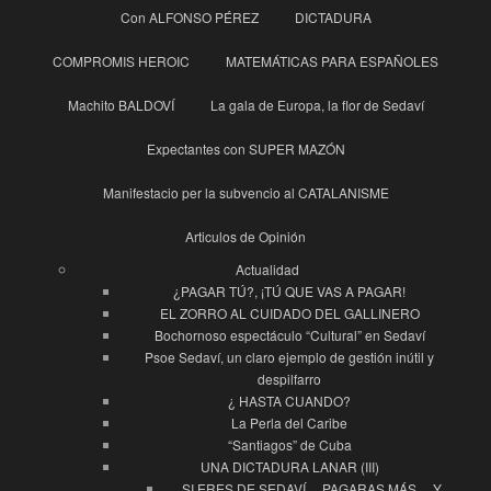
Con ALFONSO PÉREZ
DICTADURA
COMPROMIS HEROIC
MATEMÁTICAS PARA ESPAÑOLES
Machito BALDOVÍ
La gala de Europa, la flor de Sedaví
Expectantes con SUPER MAZÓN
Manifestacio per la subvencio al CATALANISME
Articulos de Opinión
Actualidad
¿PAGAR TÚ?, ¡TÚ QUE VAS A PAGAR!
EL ZORRO AL CUIDADO DEL GALLINERO
Bochornoso espectáculo “Cultural” en Sedaví
Psoe Sedaví, un claro ejemplo de gestión inútil y
despilfarro
¿ HASTA CUANDO?
La Perla del Caribe
“Santiagos” de Cuba
UNA DICTADURA LANAR (III)
SI ERES DE SEDAVÍ… PAGARAS MÁS… Y