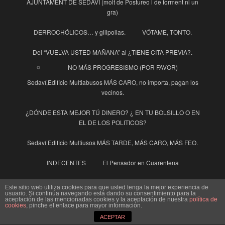
AJUNTAMENT DE SEDAVÍ (molt de Postureo i de forment ni un
gra)
DERROCHÓLICOS… y gilipollas.
VÓTAME, TONTO.
Del “VUELVA USTED MAÑANA” al ¿TIENE CITA PREVIA?.
NO MÁS PROGRESISMO (POR FAVOR)
Sedaví,Edificio Multiabusos MÁS CARO, no importa, pagan los
vecinos.
¿DÓNDE ESTA MEJOR TÚ DINERO? ¿ EN TU BOLSILLO O EN
EL DE LOS POLITICOS?
Sedaví Edificio Multiusos MÁS TARDE, MÁS CARO, MÁS FEO.
INDECENTES
El Pensador en Cuarentena
La Guinda y la Guindilla
Este sitio web utiliza cookies para que usted tenga la mejor experiencia de
usuario. Si continúa navegando está dando su consentimiento para la
aceptación de las mencionadas cookies y la aceptación de nuestra
política de
Ayuntamiento
cookies
, pinche el enlace para mayor información.
Enhorabuena al Pueblo de Sedaví
ACEPTAR