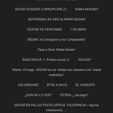
SEDAVÍ DOSSIER CORRUPCIÓN (1)
DIANA MORANT
SOTERREM LES VIES ALFAFAR-SEDAVÍ
CIUDAD DE PERSONAS
1 DE MAYO
SEDAVÍ, la Corrupción y los “Limpiadores”
Paso a Nivel Alfafar-Sedaví
INDECENCIA -1- Política social -0-
FEIJOOY
Toledo, Chicago, SEDAVÍ de los “callejones robados a los “viales
sustraídos”
CSI SÁNCHEZ
RTVE A SACO
EL HONESTO
¿AÚN NO LO VES?
FÚTBOL ¿ de pago?
SEDAVÍ EN FALLES FESTA,CRÍTICA, TOLERANCIA..i alguna
intolerancia…..