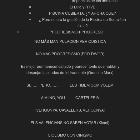
impuestos de los debidos?
El Luto y RTVE
PISCINA CUBIERTA, ¿Y AHORA QUE?
¿ Pero no era la gestión de la Piscina de Sedaví un
éxito?
PROGRESISMO ǂ PROGRESO
NO MÁS MANIPULACIÓN PERIODISTICA
NO MÁS PROGRESISMO (POR FAVOR)
Es mejor permanecer callado y parecer tonto que hablar y
despejar las dudas definitivamente (Groucho Marx)
SI…….,PERO……..
ELS TIMEM COM VOLEM
A MI NO, YOLI
CARTELERÍA
!VERGONYA, CAVALLERS, VERGONYA!
ELS VALENCIÁNS NO SABEN VOTAR (Ximet)
CICLISMO CON CINISMO