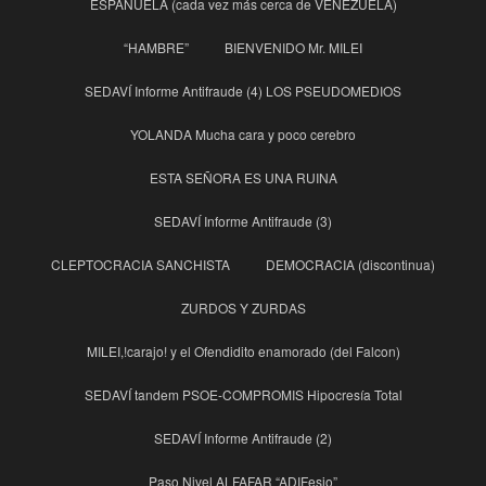
ESPAÑUELA (cada vez más cerca de VENEZUELA)
“HAMBRE”
BIENVENIDO Mr. MILEI
SEDAVÍ Informe Antifraude (4) LOS PSEUDOMEDIOS
YOLANDA Mucha cara y poco cerebro
ESTA SEÑORA ES UNA RUINA
SEDAVÍ Informe Antifraude (3)
CLEPTOCRACIA SANCHISTA
DEMOCRACIA (discontinua)
ZURDOS Y ZURDAS
MILEI,!carajo! y el Ofendidito enamorado (del Falcon)
SEDAVÍ tandem PSOE-COMPROMIS Hipocresía Total
SEDAVÍ Informe Antifraude (2)
Paso Nivel ALFAFAR “ADIFesio”