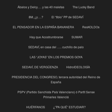
Ábalos y Delcy…. y las 40 maletas
The Lucky Band
8M, ¿y….?
El “tibio” PP de SEDAVÍ
EL PENSADOR EN LA ESPAÑA BANANERA
ResKOLDOs
Hay que Acostrumbrarse
SUMAR
SEDAVÍ, en casa del ….. cuchillo de palo
LAS “JOYAS” EN LOS PREMIOS GOYA
SEDAVÍ, DE VERGÜENZA
HidroIDEOLOGÍA
PRESIDENCIA DEL CONGRESO, tercera autoridad del Reino de
España
PSPV (Partido Sanchista País Valenciano) ó Partit Sense
Primaries Valenciá
HUÉRFANOS
¿”PA QUÉ” ESTUDIAR?