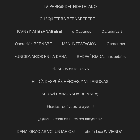
LA PERR@ DEL HORTELANO
CHAQUETERA BERNABÉÉÉÉÉ…..
!CANSINA! !BERNABEEE!
e-Cabanes
Caraduras 3
Operación BERNABÉ
MAN-INFESTACIÓN
Caraduras
FUNCIONARIOS EN LA DANA
SEDAVÍ, RIADA, más pobres
PÍCAROS en la DANA
EL DÍA DESPUÉS HÉROES Y VILLANOS/AS
SEDAVÍ DANA (NADA DE NADA)
!Gracias, por vuestra ayuda!
¿Quién piensa en nuestros mayores?
DANA !GRACIAS VOLUNTARIOS!
ahora toca !VIVIENDA!