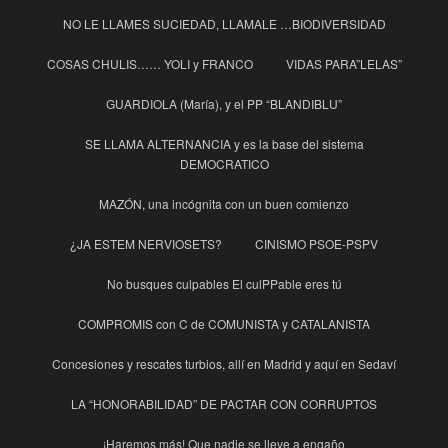
NO LE LLAMES SUCIEDAD, LLAMALE …BIODIVERSIDAD
COSAS CHULIS…… YOLI y FRANCO
VIDAS PARA”LELAS”
GUARDIOLA (María), y el PP “BLANDIBLU”
SE LLAMA ALTERNANCIA y es la base del sistema
DEMOCRATICO
MAZÓN, una incógnita con un buen comienzo
¿JA ESTEM NERVIOSETS?
CINISMO PSOE-PSPV
No busques culpables El culPPable eres tú
COMPROMIS con C de COMUNISTA y CATALANISTA
Concesiones y rescates turbios, allí en Madrid y aquí en Sedaví
LA “HONORABILIDAD” DE PACTAR CON CORRUPTOS
¡Haremos más! Que nadie se lleve a engaño