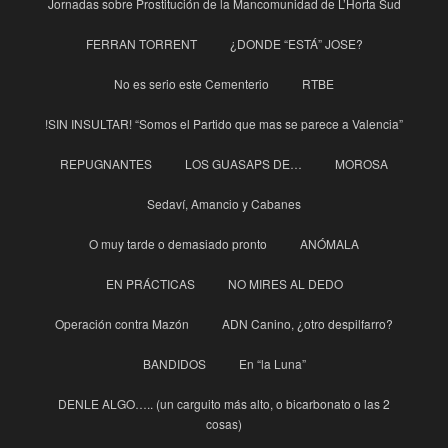
Jornadas sobre Prostitución de la Mancomunidad de L’Horta Sud
FERRAN TORRENT
¿DONDE “ESTÁ” JOSE?
No es serio este Cementerio
RTBE
!SIN INSULTAR! “Somos el Partido que mas se parece a Valencia”
REPUGNANTES
LOS GUASAPS DE…
MOROSA
Sedaví, Amancio y Cabanes
O muy tarde o demasiado pronto
ANÓMALA
EN PRÁCTICAS
NO MIRES AL DEDO
Operación contra Mazón
ADN Canino, ¿otro despilfarro?
BANDIDOS
En “la Luna”
DENLE ALGO….. (un carguito más alto, o bicarbonato o las 2
cosas)