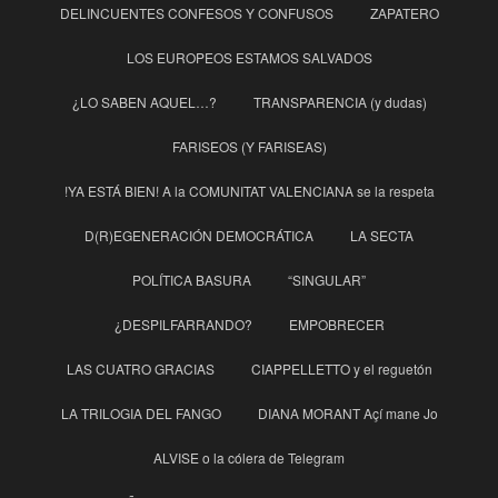
DELINCUENTES CONFESOS Y CONFUSOS
ZAPATERO
LOS EUROPEOS ESTAMOS SALVADOS
¿LO SABEN AQUEL…?
TRANSPARENCIA (y dudas)
FARISEOS (Y FARISEAS)
!YA ESTÁ BIEN! A la COMUNITAT VALENCIANA se la respeta
D(R)EGENERACIÓN DEMOCRÁTICA
LA SECTA
POLÍTICA BASURA
“SINGULAR”
¿DESPILFARRANDO?
EMPOBRECER
LAS CUATRO GRACIAS
CIAPPELLETTO y el reguetón
LA TRILOGIA DEL FANGO
DIANA MORANT Açí mane Jo
ALVISE o la cólera de Telegram