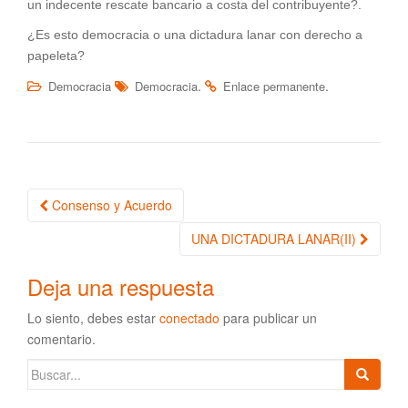
un indecente rescate bancario a costa del contribuyente?.
¿Es esto democracia o una dictadura lanar con derecho a
papeleta?
.
.
Democracia
Democracia
Enlace permanente
Consenso y Acuerdo
Navegación de la entrada
UNA DICTADURA LANAR(II)
Deja una respuesta
Lo siento, debes estar
conectado
para publicar un
comentario.
Buscar: