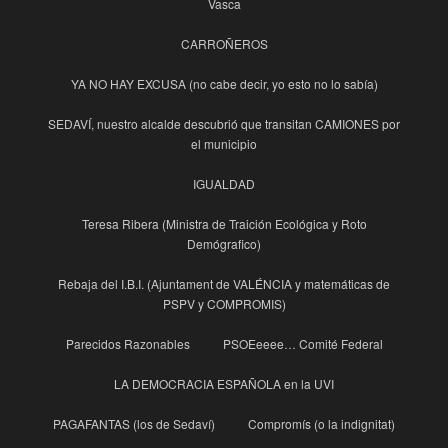
Vasca
CARROÑEROS
YA NO HAY EXCUSA (no cabe decir, yo esto no lo sabía)
SEDAVÍ, nuestro alcalde descubrió que transitan CAMIONES por
el municipio
IGUALDAD
Teresa Ribera (Ministra de Traición Ecológica y Roto
Demógrafico)
Rebaja del I.B.I. (Ajuntament de VALÉNCIA y matemáticas de
PSPV y COMPROMIS)
Parecidos Razonables
PSOEeeee… Comité Federal
LA DEMOCRACIA ESPAÑOLA en la UVI
PAGAFANTAS (los de Sedaví)
Compromís (o la indignitat)