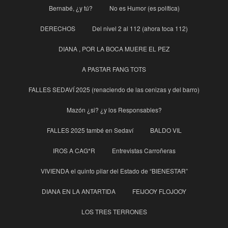
Bernabé, ¿y tú?
No es Humor (es política)
DERECHOS
Del nivel 2 al 112 (ahora toca 112)
DIANA , POR LA BOCA MUERE EL PEZ
A PASTAR FANG TOTS
FALLES SEDAVÍ 2025 (renaciendo de las cenizas y del barro)
Mazón ¿si? ¿y los Responsables?
FALLES 2025 també en Sedaví
BALDO VIL
IROS A CAG*R
Entrevistas Carroñeras
VIVIENDA el quinto pilar del Estado de “BIENESTAR”
DIANA EN LA ANTARTIDA
FEIJOOY FLOJOOY
LOS TRES TERRONES