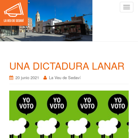
C
a
m
b
i
a
r
n
UNA DICTADURA LANAR
a
v
20 junio 2021
La Veu de Sedaví
e
g
a
c
i
ó
n