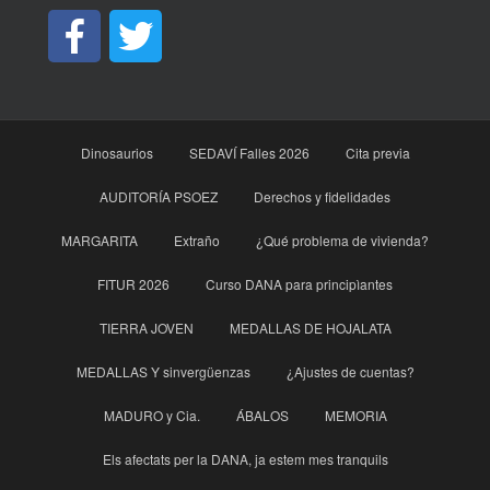
Dinosaurios
SEDAVÍ Falles 2026
Cita previa
AUDITORÍA PSOEZ
Derechos y fidelidades
MARGARITA
Extraño
¿Qué problema de vivienda?
FITUR 2026
Curso DANA para principìantes
TIERRA JOVEN
MEDALLAS DE HOJALATA
MEDALLAS Y sinvergüenzas
¿Ajustes de cuentas?
MADURO y Cia.
ÁBALOS
MEMORIA
Els afectats per la DANA, ja estem mes tranquils