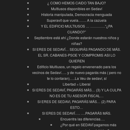
¿ COMO HEMOS CAIDO TAN BAJO?
Multiusos disponibles en Sedaví
Historia manipulada, Democracia menguada
Superavit que vuela……. A la cazuela
Y EL EDIFICIO MULTIUSOS … ………….“¿PA
CUANDO?”
Septiembre está ahí ¿Donde estarán nuestros niños y
niñas?
SI ERES DE SEDAVÍ… SEGUIRÁS PAGANDO DE MÁS.
EL SR. CABANES-PSOE Y COMPROMIS ASI LO
QUIEREN
Edificio Multiusos, un regalo envenenado para los
vecinos de Sedaví….. y de nuevo pagarás más ( pero no
te lo contaran)…..La Veu de sedaví, sí
Libertad = Liberal
SI ERES DE SEDAVÍ, PAGARÁS MÁS… (3) Y LA CULPA
NO ES DE TU ASESOR FISCAL…
SI ERES DE SEDAVI, PAGARÁS MÁS… (2) PARA
ESTO…
SI ERES DE SEDAVÍ….. ….PAGARÁS MÁS.
Encuentra las diferencias….
¿Por qué en SEDAVÍ pagamos más