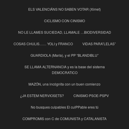
ELS VALENCIÁNS NO SABEN VOTAR (Ximet)
CICLISMO CON CINISMO
NO LE LLAMES SUCIEDAD, LLAMALE …BIODIVERSIDAD
COSAS CHULIS…… YOLI y FRANCO
VIDAS PARA”LELAS”
GUARDIOLA (María), y el PP “BLANDIBLU”
SE LLAMA ALTERNANCIA y es la base del sistema
DEMOCRATICO
MAZÓN, una incógnita con un buen comienzo
¿JA ESTEM NERVIOSETS?
CINISMO PSOE-PSPV
No busques culpables El culPPable eres tú
COMPROMIS con C de COMUNISTA y CATALANISTA