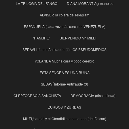
LA TRILOGIA DEL FANGO
DIANA MORANT Açí mane Jo
ALVISE o la cólera de Telegram
ESPAÑUELA (cada vez más cerca de VENEZUELA)
“HAMBRE”
BIENVENIDO Mr. MILEI
SEDAVÍ Informe Antifraude (4) LOS PSEUDOMEDIOS
YOLANDA Mucha cara y poco cerebro
ESTA SEÑORA ES UNA RUINA
SEDAVÍ Informe Antifraude (3)
CLEPTOCRACIA SANCHISTA
DEMOCRACIA (discontinua)
ZURDOS Y ZURDAS
MILEI,!carajo! y el Ofendidito enamorado (del Falcon)