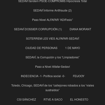
SEDAVÍ tandem PSOE-COMPROMIS Hipocresía Total
SEDAVÍ Informe Antifraude (2)
Paso Nivel ALFAFAR “ADIFesio”
SEDAVÍ DOSSIER CORRUPCIÓN (1)
DIANA MORANT
SOTERREM LES VIES ALFAFAR-SEDAVÍ
CIUDAD DE PERSONAS
1 DE MAYO
SEDAVÍ, la Corrupción y los “Limpiadores”
Paso a Nivel Alfafar-Sedaví
INDECENCIA -1- Política social -0-
FEIJOOY
Toledo, Chicago, SEDAVÍ de los “callejones robados a los “viales
sustraídos”
CSI SÁNCHEZ
RTVE A SACO
EL HONESTO