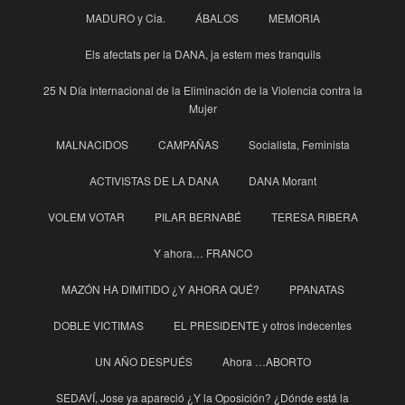
MADURO y Cia.
ÁBALOS
MEMORIA
Els afectats per la DANA, ja estem mes tranquils
25 N Día Internacional de la Eliminación de la Violencia contra la
Mujer
MALNACIDOS
CAMPAÑAS
Socialista, Feminista
ACTIVISTAS DE LA DANA
DANA Morant
VOLEM VOTAR
PILAR BERNABÉ
TERESA RIBERA
Y ahora… FRANCO
MAZÓN HA DIMITIDO ¿Y AHORA QUÉ?
PPANATAS
DOBLE VICTIMAS
EL PRESIDENTE y otros indecentes
UN AÑO DESPUÉS
Ahora …ABORTO
SEDAVÍ, Jose ya apareció ¿Y la Oposición? ¿Dónde está la