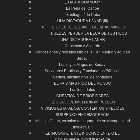
¿ HASTA CUANDO?
La Perla del Caribe
“Santiagos” de Cuba
UNA DICTADURA LANAR (III)
SI ERES DE SEDAVÍ… PAGARAS MÁS… Y
PUEDES PERDER LA BECA DE TUS HIJOS
UNA DICTADURA LANAR
Consenso y Acuerdo
Concesiones y rescates turbios, allí en Madrid y aquí en
Sedaví
Los reyes Magos en Sedaví
Servidores Públicos y Funcionarios Públicos
Sedaví, máximo nivel de contagios
EL PAIS MAS RICO DEL MUNDO
Los Inmortales
CUESTION DE PRIORIDADES
EDUCACION, riqueza de un PUEBLO
VIVIMOS ESTAFADOS, CONTENTOS Y FELICES
SUSPENSO EN DEMOCRACIA
Ministra Celaá, es usted una ignorante en discapacidad
intelectual”
EL INCOMPETENTE INCONSCIENTE O EL
CONSCIENTE INCOMPETENTE