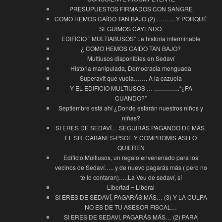
PRESUPUESTOS FIRMADOS CON SANGRE
COMO HEMOS CAÍDO TAN BAJO (2) ……… Y PORQUÉ
SEGUIMOS CAYENDO.
EDIFICIO ” MULTIABUSOS” La historia interminable
¿ COMO HEMOS CAIDO TAN BAJO?
Multiusos disponibles en Sedaví
Historia manipulada, Democracia menguada
Superavit que vuela……. A la cazuela
Y EL EDIFICIO MULTIUSOS … ………….“¿PA
CUANDO?”
Septiembre está ahí ¿Donde estarán nuestros niños y
niñas?
SI ERES DE SEDAVÍ… SEGUIRÁS PAGANDO DE MÁS.
EL SR. CABANES-PSOE Y COMPROMIS ASI LO
QUIEREN
Edificio Multiusos, un regalo envenenado para los
vecinos de Sedaví….. y de nuevo pagarás más ( pero no
te lo contaran)…..La Veu de sedaví, sí
Libertad = Liberal
SI ERES DE SEDAVÍ, PAGARÁS MÁS… (3) Y LA CULPA
NO ES DE TU ASESOR FISCAL…
SI ERES DE SEDAVI, PAGARÁS MÁS… (2) PARA