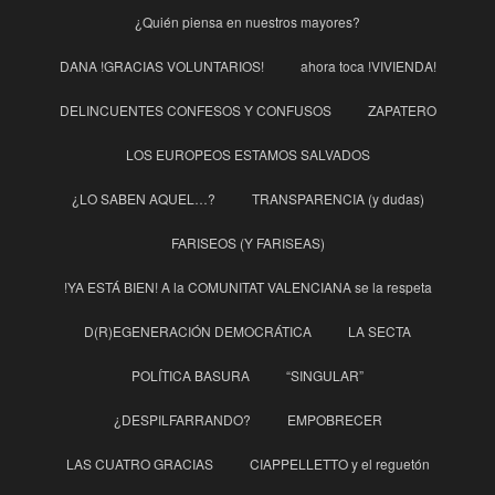
¿Quién piensa en nuestros mayores?
DANA !GRACIAS VOLUNTARIOS!
ahora toca !VIVIENDA!
DELINCUENTES CONFESOS Y CONFUSOS
ZAPATERO
LOS EUROPEOS ESTAMOS SALVADOS
¿LO SABEN AQUEL…?
TRANSPARENCIA (y dudas)
FARISEOS (Y FARISEAS)
!YA ESTÁ BIEN! A la COMUNITAT VALENCIANA se la respeta
D(R)EGENERACIÓN DEMOCRÁTICA
LA SECTA
POLÍTICA BASURA
“SINGULAR”
¿DESPILFARRANDO?
EMPOBRECER
LAS CUATRO GRACIAS
CIAPPELLETTO y el reguetón