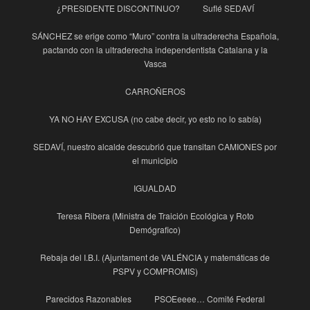
¿PRESIDENTE DISCONTINUO?
Suflé SEDAVÍ
SÁNCHEZ se erige como “Muro” contra la ultraderecha Española,
pactando con la ultraderecha independentista Catalana y la
Vasca
CARROÑEROS
YA NO HAY EXCUSA (no cabe decir, yo esto no lo sabía)
SEDAVÍ, nuestro alcalde descubrió que transitan CAMIONES por
el municipio
IGUALDAD
Teresa Ribera (Ministra de Traición Ecológica y Roto
Demógrafico)
Rebaja del I.B.I. (Ajuntament de VALÉNCIA y matemáticas de
PSPV y COMPROMIS)
Parecidos Razonables
PSOEeeee… Comité Federal