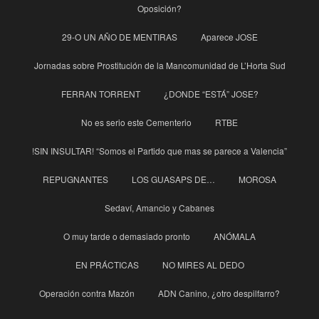
Oposición?
29-O UN AÑO DE MENTIRAS
Aparece JOSE
Jornadas sobre Prostitución de la Mancomunidad de L’Horta Sud
FERRAN TORRENT
¿DONDE “ESTÁ” JOSE?
No es serio este Cementerio
RTBE
!SIN INSULTAR! “Somos el Partido que mas se parece a Valencia”
REPUGNANTES
LOS GUASAPS DE…
MOROSA
Sedaví, Amancio y Cabanes
O muy tarde o demasiado pronto
ANÓMALA
EN PRÁCTICAS
NO MIRES AL DEDO
Operación contra Mazón
ADN Canino, ¿otro despilfarro?