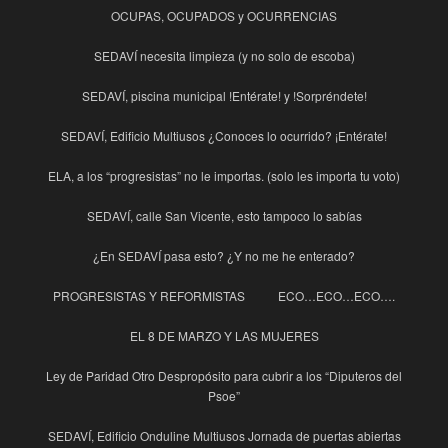
OCUPAS, OCUPADOS y OCURRENCIAS
SEDAVÍ necesita limpieza (y no solo de escoba)
SEDAVÍ, piscina municipal !Entérate! y !Sorpréndete!
SEDAVÍ, Edificio Multiusos ¿Conoces lo ocurrido? ¡Entérate!
ELA, a los “progresistas” no le importas. (solo les importa tu voto)
SEDAVÍ, calle San Vicente, esto tampoco lo sabías
¿En SEDAVÍ pasa esto? ¿Y no me he enterado?
PROGRESISTAS Y REFORMISTAS
ECO…ECO…ECO….
EL 8 DE MARZO Y LAS MUJERES
Ley de Paridad Otro Despropósito para cubrir a los “Diputeros del
Psoe”
SEDAVÍ, Edificio Onduline Multiusos Jornada de puertas abiertas