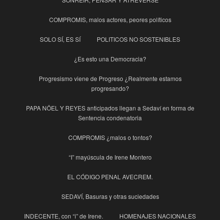
COMPROMIS, malos actores, peores políticos
SOLO SÍ, ES SÍ
POLITICOS NO SOSTENIBLES
¿Es esto una Democracia?
Progresismo viene de Progreso ¿Realmente estamos
progresando?
PAPA NÖEL Y REYES anticipados llegan a Sedaví en forma de
Sentencia condenatoria
COMPROMIS ¿malos o tontos?
“I” mayúscula de Irene Montero
EL CÓDIGO PENAL AVECREM.
SEDAVÍ, Basuras y otras suciedades
INDECENTE, con “i” de Irene.
HOMENAJES NACIONALES