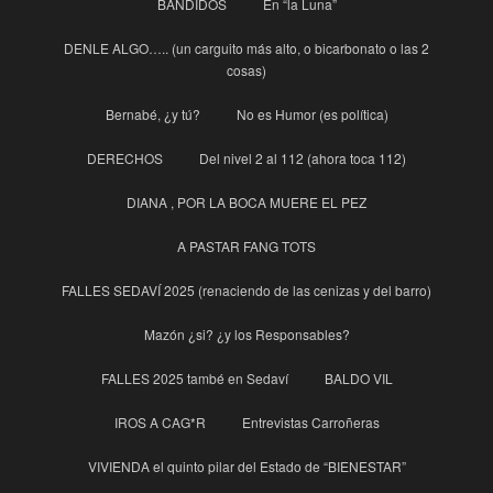
BANDIDOS
En “la Luna”
DENLE ALGO….. (un carguito más alto, o bicarbonato o las 2
cosas)
Bernabé, ¿y tú?
No es Humor (es política)
DERECHOS
Del nivel 2 al 112 (ahora toca 112)
DIANA , POR LA BOCA MUERE EL PEZ
A PASTAR FANG TOTS
FALLES SEDAVÍ 2025 (renaciendo de las cenizas y del barro)
Mazón ¿si? ¿y los Responsables?
FALLES 2025 també en Sedaví
BALDO VIL
IROS A CAG*R
Entrevistas Carroñeras
VIVIENDA el quinto pilar del Estado de “BIENESTAR”