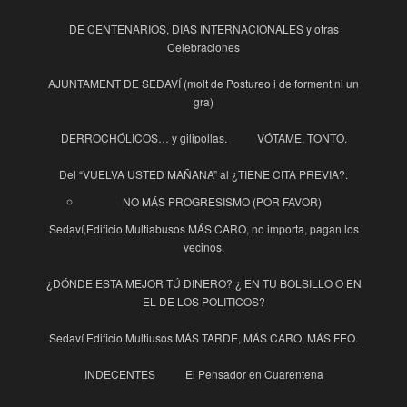
DE CENTENARIOS, DIAS INTERNACIONALES y otras
Celebraciones
AJUNTAMENT DE SEDAVÍ (molt de Postureo i de forment ni un
gra)
DERROCHÓLICOS… y gilipollas.
VÓTAME, TONTO.
Del “VUELVA USTED MAÑANA” al ¿TIENE CITA PREVIA?.
NO MÁS PROGRESISMO (POR FAVOR)
Sedaví,Edificio Multiabusos MÁS CARO, no importa, pagan los
vecinos.
¿DÓNDE ESTA MEJOR TÚ DINERO? ¿ EN TU BOLSILLO O EN
EL DE LOS POLITICOS?
Sedaví Edificio Multiusos MÁS TARDE, MÁS CARO, MÁS FEO.
INDECENTES
El Pensador en Cuarentena