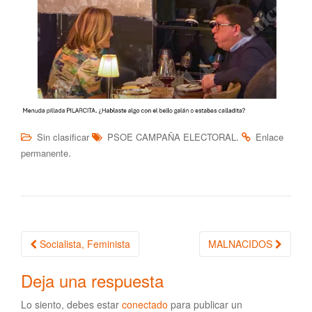
.
Sin clasificar
PSOE CAMPAÑA ELECTORAL
Enlace
.
permanente
Socialista, Feminista
MALNACIDOS
Navegación de la entrada
Deja una respuesta
Lo siento, debes estar
conectado
para publicar un