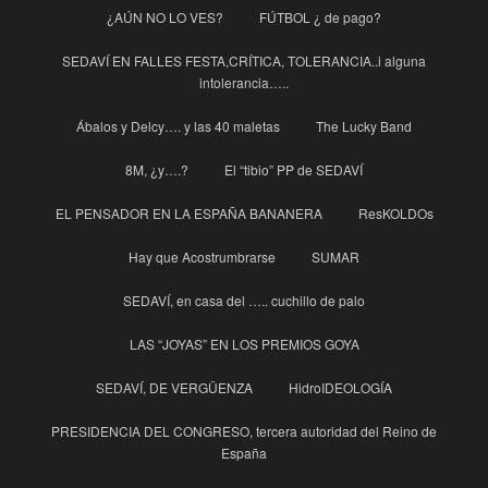
¿AÚN NO LO VES?
FÚTBOL ¿ de pago?
SEDAVÍ EN FALLES FESTA,CRÍTICA, TOLERANCIA..i alguna
intolerancia…..
Ábalos y Delcy…. y las 40 maletas
The Lucky Band
8M, ¿y….?
El “tibio” PP de SEDAVÍ
EL PENSADOR EN LA ESPAÑA BANANERA
ResKOLDOs
Hay que Acostrumbrarse
SUMAR
SEDAVÍ, en casa del ….. cuchillo de palo
LAS “JOYAS” EN LOS PREMIOS GOYA
SEDAVÍ, DE VERGÜENZA
HidroIDEOLOGÍA
PRESIDENCIA DEL CONGRESO, tercera autoridad del Reino de
España