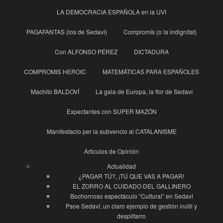
LA DEMOCRACIA ESPAÑOLA en la UVI
PAGAFANTAS (los de Sedaví)
Compromís (o la indignitat)
Con ALFONSO PÉREZ
DICTADURA
COMPROMIS HEROIC
MATEMÁTICAS PARA ESPAÑOLES
Machito BALDOVÍ
La gala de Europa, la flor de Sedaví
Expectantes con SUPER MAZÓN
Manifestacio per la subvencio al CATALANISME
Articulos de Opinión
Actualidad
¿PAGAR TÚ?, ¡TÚ QUE VAS A PAGAR!
EL ZORRO AL CUIDADO DEL GALLINERO
Bochornoso espectáculo “Cultural” en Sedaví
Psoe Sedaví, un claro ejemplo de gestión inútil y
despilfarro