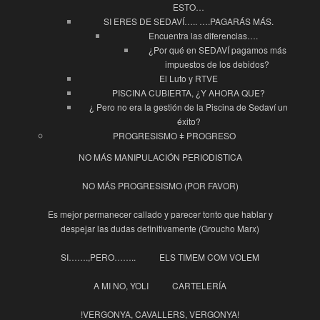
ESTO…
SI ERES DE SEDAVÍ….. ….PAGARÁS MÁS.
Encuentra las diferencias….
¿Por qué en SEDAVÍ pagamos más
impuestos de los debidos?
El Luto y RTVE
PISCINA CUBIERTA, ¿Y AHORA QUE?
¿ Pero no era la gestión de la Piscina de Sedaví un
éxito?
PROGRESISMO ǂ PROGRESO
NO MÁS MANIPULACIÓN PERIODISTICA
NO MÁS PROGRESISMO (POR FAVOR)
Es mejor permanecer callado y parecer tonto que hablar y
despejar las dudas definitivamente (Groucho Marx)
SI…….,PERO……..
ELS TIMEM COM VOLEM
A MI NO, YOLI
CARTELERÍA
!VERGONYA, CAVALLERS, VERGONYA!