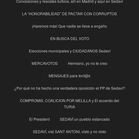
Concesiones y rescates turbios, allí en Madrid y aquí en Sedaví
LA “HONORABILIDAD” DE PACTAR CON CORRUPTOS
¡Haremos más! Que nadie se lleve a engaño
EN BUSCA DEL VOTO
Elecciones municipales y CIUDADANOS Sedaví
MERCAVOTOS
Hermano, yo no te creo
MENSAJES para tont@s
¿Por qué no ha hecho una verdadera oposición el PP de Sedaví?
COMPROMIS, COALICION POR MELILLA y El acuerdo del
TURIA
El President
SEDAVÍ un pueblo estancado
SEDAVÍ, vial SANT ANTONI, visto y no visto