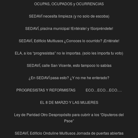
OCUPAS, OCUPADOS y OCURRENCIAS
SEDAVÍ necesita limpieza (y no solo de escoba)
SEDAVÍ, piscina municipal !Entérate! y !Sorpréndete!
SEDAVÍ, Edificio Multiusos ¿Conoces lo ocurrido? ¡Entérate!
ELA, a los “progresistas” no le importas. (solo les importa tu voto)
SEDAVÍ, calle San Vicente, esto tampoco lo sabías
¿En SEDAVÍ pasa esto? ¿Y no me he enterado?
PROGRESISTAS Y REFORMISTAS
ECO…ECO…ECO….
EL 8 DE MARZO Y LAS MUJERES
Ley de Paridad Otro Despropósito para cubrir a los “Diputeros del
Psoe”
SEDAVÍ, Edificio Onduline Multiusos Jornada de puertas abiertas