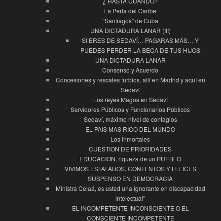
¿ HASTA CUANDO?
La Perla del Caribe
“Santiagos” de Cuba
UNA DICTADURA LANAR (III)
SI ERES DE SEDAVÍ… PAGARAS MÁS… Y
PUEDES PERDER LA BECA DE TUS HIJOS
UNA DICTADURA LANAR
Consenso y Acuerdo
Concesiones y rescates turbios, allí en Madrid y aquí en
Sedaví
Los reyes Magos en Sedaví
Servidores Públicos y Funcionarios Públicos
Sedaví, máximo nivel de contagios
EL PAIS MAS RICO DEL MUNDO
Los Inmortales
CUESTION DE PRIORIDADES
EDUCACION, riqueza de un PUEBLO
VIVIMOS ESTAFADOS, CONTENTOS Y FELICES
SUSPENSO EN DEMOCRACIA
Ministra Celaá, es usted una ignorante en discapacidad
intelectual”
EL INCOMPETENTE INCONSCIENTE O EL
CONSCIENTE INCOMPETENTE