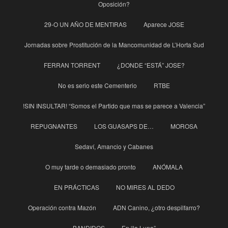
Oposición?
29-O UN AÑO DE MENTIRAS
Aparece JOSE
Jornadas sobre Prostitución de la Mancomunidad de L’Horta Sud
FERRAN TORRENT
¿DONDE “ESTÁ” JOSE?
No es serio este Cementerio
RTBE
!SIN INSULTAR! “Somos el Partido que mas se parece a Valencia”
REPUGNANTES
LOS GUASAPS DE…
MOROSA
Sedaví, Amancio y Cabanes
O muy tarde o demasiado pronto
ANÓMALA
EN PRÁCTICAS
NO MIRES AL DEDO
Operación contra Mazón
ADN Canino, ¿otro despilfarro?
BANDIDOS
En “la Luna”