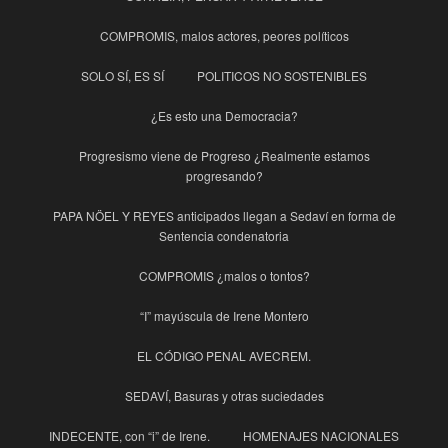
COMPROMIS, malos actores, peores políticos
SOLO SÍ, ES SÍ
POLITICOS NO SOSTENIBLES
¿Es esto una Democracia?
Progresismo viene de Progreso ¿Realmente estamos
progresando?
PAPA NÖEL Y REYES anticipados llegan a Sedaví en forma de
Sentencia condenatoria
COMPROMIS ¿malos o tontos?
“I” mayúscula de Irene Montero
EL CÓDIGO PENAL AVECREM.
SEDAVÍ, Basuras y otras suciedades
INDECENTE, con “i” de Irene.
HOMENAJES NACIONALES