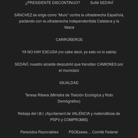
¿PRESIDENTE DISCONTINUO?
Suflé SEDAVÍ
SÁNCHEZ se erige como “Muro” contra la ultraderecha Española,
pactando con la ultraderecha independentista Catalana y la
Vasca
CARROÑEROS
YA NO HAY EXCUSA (no cabe decir, yo esto no lo sabía)
SEDAVÍ, nuestro alcalde descubrió que transitan CAMIONES por
el municipio
IGUALDAD
Teresa Ribera (Ministra de Traición Ecológica y Roto
Demógrafico)
Rebaja del I.B.I. (Ajuntament de VALÉNCIA y matemáticas de
PSPV y COMPROMIS)
Parecidos Razonables
PSOEeeee… Comité Federal