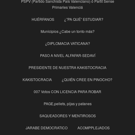
PSPV (Partido Sanchista País Valenciano) ó Partit Sense
Primaries Valenciá
HUÉRFANOS
¿”PA QUÉ” ESTUDIAR?
Municipios ¿Cabe un tonto más?
¿DIPLOMACIA VATICANA?
PASO A NIVEL ALFAFAR-SEDAVÍ
PRESIDENTE DE NUESTRA KAKISTOCRACIA
KAKISTOCRACIA
¿QUIÉN CREE EN PINOCHO?
007 Votos CON LICENCIA PARA ROBAR
PAGE,pellets, pijas y patanes
SAQUEADORES Y MENTIROSOS
JARABE DEMOCRATICO
ACOMPPLEJADOS