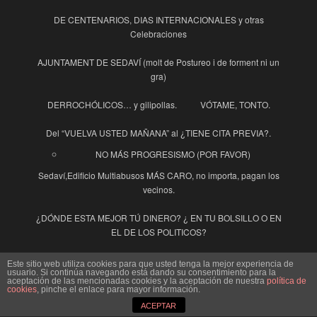
DE CENTENARIOS, DIAS INTERNACIONALES y otras
Celebraciones
AJUNTAMENT DE SEDAVÍ (molt de Postureo i de forment ni un
gra)
DERROCHÓLICOS… y gilipollas.
VÓTAME, TONTO.
Del “VUELVA USTED MAÑANA” al ¿TIENE CITA PREVIA?.
NO MÁS PROGRESISMO (POR FAVOR)
Sedaví,Edificio Multiabusos MÁS CARO, no importa, pagan los
vecinos.
¿DÓNDE ESTA MEJOR TÚ DINERO? ¿ EN TU BOLSILLO O EN
EL DE LOS POLITICOS?
Sedaví Edificio Multiusos MÁS TARDE, MÁS CARO, MÁS FEO.
Este sitio web utiliza cookies para que usted tenga la mejor experiencia de
usuario. Si continúa navegando está dando su consentimiento para la
aceptación de las mencionadas cookies y la aceptación de nuestra
política de
INDECENTES
El Pensador en Cuarentena
cookies
, pinche el enlace para mayor información.
ACEPTAR
La Guinda y la Guindilla