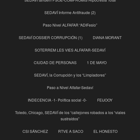
SEDAVÍ Informe Antifraude (2)
Paso Nivel ALFAFAR “ADIFesio”
SEDAVÍ DOSSIER CORRUPCIÓN (1)
DIANA MORANT
SOTERREM LES VIES ALFAFAR-SEDAVÍ
CIUDAD DE PERSONAS
1 DE MAYO
SEDAVÍ, la Corrupción y los “Limpiadores”
Paso a Nivel Alfafar-Sedaví
INDECENCIA -1- Política social -0-
FEIJOOY
Toledo, Chicago, SEDAVÍ de los “callejones robados a los “viales
sustraídos”
CSI SÁNCHEZ
RTVE A SACO
EL HONESTO