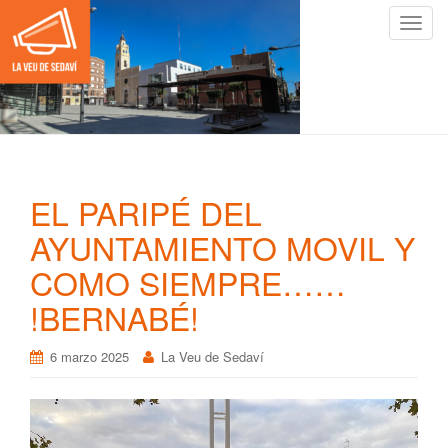
C
a
m
b
i
a
r
n
EL PARIPÉ DEL
a
v
AYUNTAMIENTO MOVIL Y
e
COMO SIEMPRE……
g
a
!BERNABÉ!
c
i
6 marzo 2025
La Veu de Sedaví
ó
n