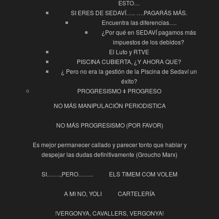
ESTO…
SI ERES DE SEDAVÍ….. ….PAGARÁS MÁS.
Encuentra las diferencias….
¿Por qué en SEDAVÍ pagamos más
impuestos de los debidos?
El Luto y RTVE
PISCINA CUBIERTA, ¿Y AHORA QUE?
¿ Pero no era la gestión de la Piscina de Sedaví un
éxito?
PROGRESISMO ǂ PROGRESO
NO MÁS MANIPULACIÓN PERIODISTICA
NO MÁS PROGRESISMO (POR FAVOR)
Es mejor permanecer callado y parecer tonto que hablar y
despejar las dudas definitivamente (Groucho Marx)
SI…….,PERO……..
ELS TIMEM COM VOLEM
A MI NO, YOLI
CARTELERÍA
!VERGONYA, CAVALLERS, VERGONYA!