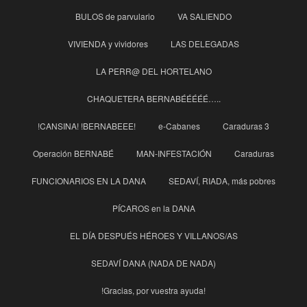
BULOS de parvulario
VA SALIENDO
VIVIENDA y vividores
LAS DELEGADAS
LA PERR@ DEL HORTELANO
CHAQUETERA BERNABÉÉÉÉÉ…..
!CANSINA! !BERNABEEE!
e-Cabanes
Caraduras 3
Operación BERNABÉ
MAN-INFESTACIÓN
Caraduras
FUNCIONARIOS EN LA DANA
SEDAVÍ, RIADA, más pobres
PÍCAROS en la DANA
EL DÍA DESPUÉS HÉROES Y VILLANOS/AS
SEDAVÍ DANA (NADA DE NADA)
!Gracias, por vuestra ayuda!