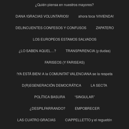
¿Quién piensa en nuestros mayores?
DANA !GRACIAS VOLUNTARIOS!
ahora toca !VIVIENDA!
DELINCUENTES CONFESOS Y CONFUSOS
ZAPATERO
LOS EUROPEOS ESTAMOS SALVADOS
¿LO SABEN AQUEL…?
TRANSPARENCIA (y dudas)
FARISEOS (Y FARISEAS)
!YA ESTÁ BIEN! A la COMUNITAT VALENCIANA se la respeta
D(R)EGENERACIÓN DEMOCRÁTICA
LA SECTA
POLÍTICA BASURA
“SINGULAR”
¿DESPILFARRANDO?
EMPOBRECER
LAS CUATRO GRACIAS
CIAPPELLETTO y el reguetón