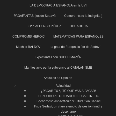
LA DEMOCRACIA ESPAÑOLA en la UVI
PAGAFANTAS (los de Sedaví)
Compromís (o la indignitat)
Con ALFONSO PÉREZ
DICTADURA
COMPROMIS HEROIC
MATEMÁTICAS PARA ESPAÑOLES
Machito BALDOVÍ
La gala de Europa, la flor de Sedaví
Expectantes con SUPER MAZÓN
Manifestacio per la subvencio al CATALANISME
Articulos de Opinión
Actualidad
¿PAGAR TÚ?, ¡TÚ QUE VAS A PAGAR!
EL ZORRO AL CUIDADO DEL GALLINERO
Bochornoso espectáculo “Cultural” en Sedaví
Psoe Sedaví, un claro ejemplo de gestión inútil y
despilfarro