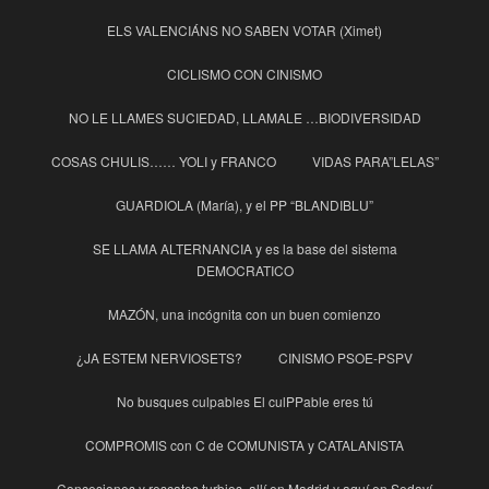
ELS VALENCIÁNS NO SABEN VOTAR (Ximet)
CICLISMO CON CINISMO
NO LE LLAMES SUCIEDAD, LLAMALE …BIODIVERSIDAD
COSAS CHULIS…… YOLI y FRANCO
VIDAS PARA”LELAS”
GUARDIOLA (María), y el PP “BLANDIBLU”
SE LLAMA ALTERNANCIA y es la base del sistema
DEMOCRATICO
MAZÓN, una incógnita con un buen comienzo
¿JA ESTEM NERVIOSETS?
CINISMO PSOE-PSPV
No busques culpables El culPPable eres tú
COMPROMIS con C de COMUNISTA y CATALANISTA
Concesiones y rescates turbios, allí en Madrid y aquí en Sedaví