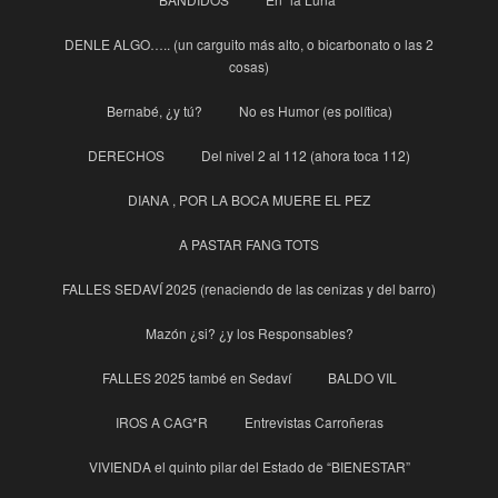
DENLE ALGO….. (un carguito más alto, o bicarbonato o las 2
cosas)
Bernabé, ¿y tú?
No es Humor (es política)
DERECHOS
Del nivel 2 al 112 (ahora toca 112)
DIANA , POR LA BOCA MUERE EL PEZ
A PASTAR FANG TOTS
FALLES SEDAVÍ 2025 (renaciendo de las cenizas y del barro)
Mazón ¿si? ¿y los Responsables?
FALLES 2025 també en Sedaví
BALDO VIL
IROS A CAG*R
Entrevistas Carroñeras
VIVIENDA el quinto pilar del Estado de “BIENESTAR”