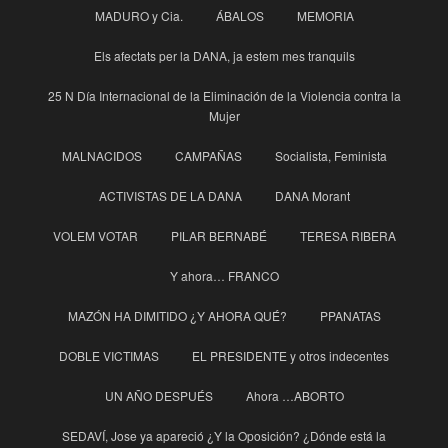
MADURO y Cia.
ÁBALOS
MEMORIA
Els afectats per la DANA, ja estem mes tranquils
25 N Día Internacional de la Eliminación de la Violencia contra la
Mujer
MALNACIDOS
CAMPAÑAS
Socialista, Feminista
ACTIVISTAS DE LA DANA
DANA Morant
VOLEM VOTAR
PILAR BERNABÉ
TERESA RIBERA
Y ahora… FRANCO
MAZÓN HA DIMITIDO ¿Y AHORA QUÉ?
PPANATAS
DOBLE VICTIMAS
EL PRESIDENTE y otros indecentes
UN AÑO DESPUÉS
Ahora …ABORTO
SEDAVÍ, Jose ya apareció ¿Y la Oposición? ¿Dónde está la