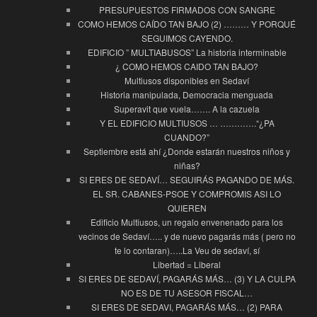
PRESUPUESTOS FIRMADOS CON SANGRE
COMO HEMOS CAÍDO TAN BAJO (2) ……… Y PORQUÉ
SEGUIMOS CAYENDO.
EDIFICIO ” MULTIABUSOS” La historia interminable
¿ COMO HEMOS CAIDO TAN BAJO?
Multiusos disponibles en Sedaví
Historia manipulada, Democracia menguada
Superavit que vuela……. A la cazuela
Y EL EDIFICIO MULTIUSOS … ………….“¿PA
CUANDO?”
Septiembre está ahí ¿Donde estarán nuestros niños y
niñas?
SI ERES DE SEDAVÍ… SEGUIRÁS PAGANDO DE MÁS.
EL SR. CABANES-PSOE Y COMPROMIS ASI LO
QUIEREN
Edificio Multiusos, un regalo envenenado para los
vecinos de Sedaví….. y de nuevo pagarás más ( pero no
te lo contaran)…..La Veu de sedaví, sí
Libertad = Liberal
SI ERES DE SEDAVÍ, PAGARÁS MÁS… (3) Y LA CULPA
NO ES DE TU ASESOR FISCAL…
SI ERES DE SEDAVI, PAGARÁS MÁS… (2) PARA