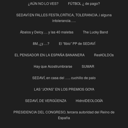
¿AÚN NO LO VES?
FÚTBOL ¿ de pago?
SEDAVÍ EN FALLES FESTA,CRÍTICA, TOLERANCIA..i alguna
intolerancia…..
Ábalos y Delcy…. y las 40 maletas
The Lucky Band
8M, ¿y….?
El “tibio” PP de SEDAVÍ
EL PENSADOR EN LA ESPAÑA BANANERA
ResKOLDOs
Hay que Acostrumbrarse
SUMAR
SEDAVÍ, en casa del ….. cuchillo de palo
LAS “JOYAS” EN LOS PREMIOS GOYA
SEDAVÍ, DE VERGÜENZA
HidroIDEOLOGÍA
PRESIDENCIA DEL CONGRESO, tercera autoridad del Reino de
España