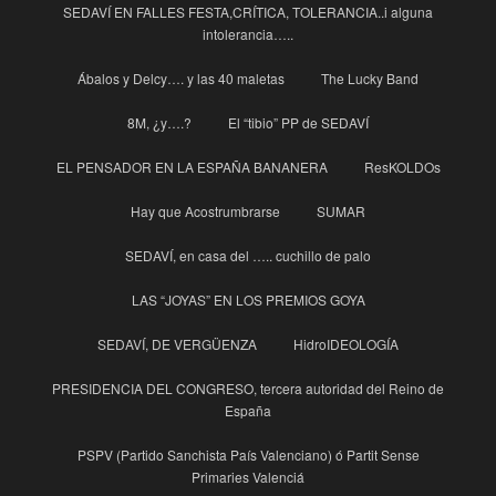
SEDAVÍ EN FALLES FESTA,CRÍTICA, TOLERANCIA..i alguna
intolerancia…..
Ábalos y Delcy…. y las 40 maletas
The Lucky Band
8M, ¿y….?
El “tibio” PP de SEDAVÍ
EL PENSADOR EN LA ESPAÑA BANANERA
ResKOLDOs
Hay que Acostrumbrarse
SUMAR
SEDAVÍ, en casa del ….. cuchillo de palo
LAS “JOYAS” EN LOS PREMIOS GOYA
SEDAVÍ, DE VERGÜENZA
HidroIDEOLOGÍA
PRESIDENCIA DEL CONGRESO, tercera autoridad del Reino de
España
PSPV (Partido Sanchista País Valenciano) ó Partit Sense
Primaries Valenciá