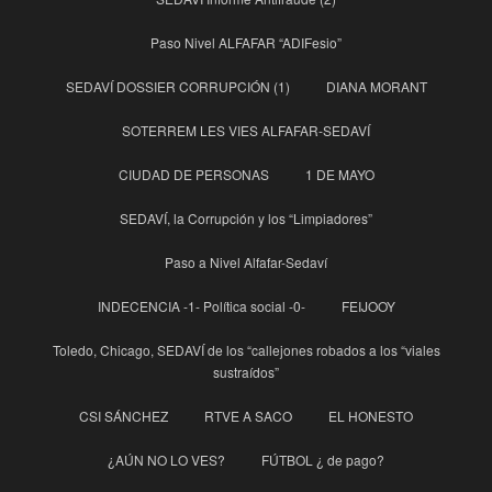
Paso Nivel ALFAFAR “ADIFesio”
SEDAVÍ DOSSIER CORRUPCIÓN (1)
DIANA MORANT
SOTERREM LES VIES ALFAFAR-SEDAVÍ
CIUDAD DE PERSONAS
1 DE MAYO
SEDAVÍ, la Corrupción y los “Limpiadores”
Paso a Nivel Alfafar-Sedaví
INDECENCIA -1- Política social -0-
FEIJOOY
Toledo, Chicago, SEDAVÍ de los “callejones robados a los “viales
sustraídos”
CSI SÁNCHEZ
RTVE A SACO
EL HONESTO
¿AÚN NO LO VES?
FÚTBOL ¿ de pago?