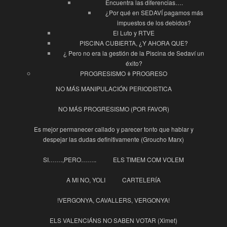
Encuentra las diferencias….
¿Por qué en SEDAVÍ pagamos más
impuestos de los debidos?
El Luto y RTVE
PISCINA CUBIERTA, ¿Y AHORA QUE?
¿ Pero no era la gestión de la Piscina de Sedaví un
éxito?
PROGRESISMO ǂ PROGRESO
NO MÁS MANIPULACIÓN PERIODISTICA
NO MÁS PROGRESISMO (POR FAVOR)
Es mejor permanecer callado y parecer tonto que hablar y
despejar las dudas definitivamente (Groucho Marx)
SI…….,PERO……..
ELS TIMEM COM VOLEM
A MI NO, YOLI
CARTELERÍA
!VERGONYA, CAVALLERS, VERGONYA!
ELS VALENCIÁNS NO SABEN VOTAR (Ximet)