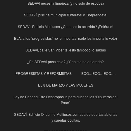
SEDAVÍ necesita limpieza (y no solo de escoba)
SEDAVÍ, piscina municipal !Entérate! y !Sorpréndete!
SEDAVÍ, Edificio Multiusos ¿Conoces lo ocurrido? ¡Entérate!
ELA, a los “progresistas” no le importas. (solo les importa tu voto)
SEDAVÍ, calle San Vicente, esto tampoco lo sabías
¿En SEDAVÍ pasa esto? ¿Y no me he enterado?
PROGRESISTAS Y REFORMISTAS
ECO…ECO…ECO….
EL 8 DE MARZO Y LAS MUJERES
Ley de Paridad Otro Despropósito para cubrir a los “Diputeros del
Psoe”
SEDAVÍ, Edificio Onduline Multiusos Jornada de puertas abiertas
y cuentas ocultas.