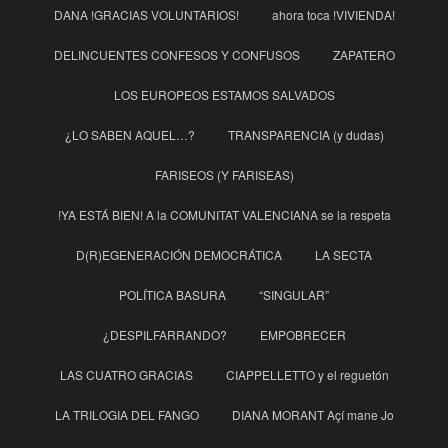
DANA !GRACIAS VOLUNTARIOS!
ahora toca !VIVIENDA!
DELINCUENTES CONFESOS Y CONFUSOS
ZAPATERO
LOS EUROPEOS ESTAMOS SALVADOS
¿LO SABEN AQUEL…?
TRANSPARENCIA (y dudas)
FARISEOS (Y FARISEAS)
!YA ESTÁ BIEN! A la COMUNITAT VALENCIANA se la respeta
D(R)EGENERACIÓN DEMOCRÁTICA
LA SECTA
POLÍTICA BASURA
“SINGULAR”
¿DESPILFARRANDO?
EMPOBRECER
LAS CUATRO GRACIAS
CIAPPELLETTO y el reguetón
LA TRILOGIA DEL FANGO
DIANA MORANT Açí mane Jo