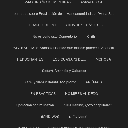
29-O UN AÑO DE MENTIRAS
Aparece JOSE
Jornadas sobre Prostitución de la Mancomunidad de L’Horta Sud
FERRAN TORRENT
¿DONDE “ESTÁ” JOSE?
No es serio este Cementerio
RTBE
!SIN INSULTAR! “Somos el Partido que mas se parece a Valencia”
REPUGNANTES
LOS GUASAPS DE…
MOROSA
Sedaví, Amancio y Cabanes
O muy tarde o demasiado pronto
ANÓMALA
EN PRÁCTICAS
NO MIRES AL DEDO
Operación contra Mazón
ADN Canino, ¿otro despilfarro?
BANDIDOS
En “la Luna”
DENLE ALGO….. (un carguito más alto, o bicarbonato o las 2