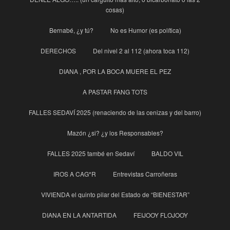
cosas)
Bernabé, ¿y tú?
No es Humor (es política)
DERECHOS
Del nivel 2 al 112 (ahora toca 112)
DIANA , POR LA BOCA MUERE EL PEZ
A PASTAR FANG TOTS
FALLES SEDAVÍ 2025 (renaciendo de las cenizas y del barro)
Mazón ¿si? ¿y los Responsables?
FALLES 2025 també en Sedaví
BALDO VIL
IROS A CAG*R
Entrevistas Carroñeras
VIVIENDA el quinto pilar del Estado de “BIENESTAR”
DIANA EN LA ANTARTIDA
FEIJOOY FLOJOOY