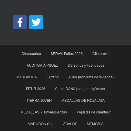
Dinosaurios
SEDAVÍ Falles 2026
Cita previa
AUDITORÍA PSOEZ
Derechos y fidelidades
MARGARITA
Extraño
¿Qué problema de vivienda?
FITUR 2026
Curso DANA para principìantes
TIERRA JOVEN
MEDALLAS DE HOJALATA
MEDALLAS Y sinvergüenzas
¿Ajustes de cuentas?
MADURO y Cia.
ÁBALOS
MEMORIA