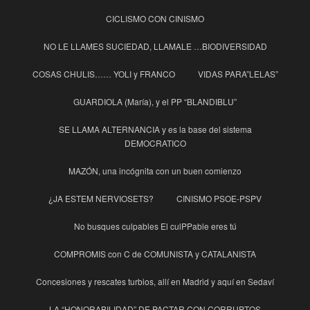
CICLISMO CON CINISMO
NO LE LLAMES SUCIEDAD, LLAMALE …BIODIVERSIDAD
COSAS CHULIS…… YOLI y FRANCO
VIDAS PARA”LELAS”
GUARDIOLA (María), y el PP “BLANDIBLU”
SE LLAMA ALTERNANCIA y es la base del sistema
DEMOCRATICO
MAZÓN, una incógnita con un buen comienzo
¿JA ESTEM NERVIOSETS?
CINISMO PSOE-PSPV
No busques culpables El culPPable eres tú
COMPROMIS con C de COMUNISTA y CATALANISTA
Concesiones y rescates turbios, allí en Madrid y aquí en Sedaví
LA “HONORABILIDAD” DE PACTAR CON CORRUPTOS