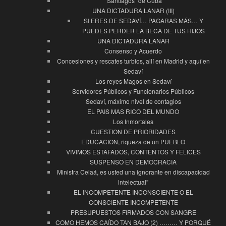
“Santiagos” de Cuba
UNA DICTADURA LANAR (III)
SI ERES DE SEDAVÍ… PAGARAS MÁS… Y
PUEDES PERDER LA BECA DE TUS HIJOS
UNA DICTADURA LANAR
Consenso y Acuerdo
Concesiones y rescates turbios, allí en Madrid y aquí en
Sedaví
Los reyes Magos en Sedaví
Servidores Públicos y Funcionarios Públicos
Sedaví, máximo nivel de contagios
EL PAIS MAS RICO DEL MUNDO
Los Inmortales
CUESTION DE PRIORIDADES
EDUCACION, riqueza de un PUEBLO
VIVIMOS ESTAFADOS, CONTENTOS Y FELICES
SUSPENSO EN DEMOCRACIA
Ministra Celaá, es usted una ignorante en discapacidad
intelectual”
EL INCOMPETENTE INCONSCIENTE O EL
CONSCIENTE INCOMPETENTE
PRESUPUESTOS FIRMADOS CON SANGRE
COMO HEMOS CAÍDO TAN BAJO (2) ……… Y PORQUÉ