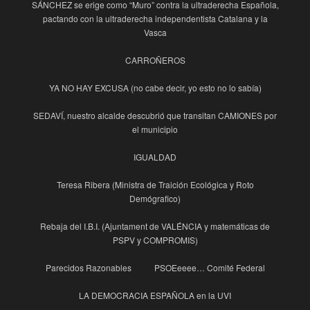
SÁNCHEZ se erige como “Muro” contra la ultraderecha Española,
pactando con la ultraderecha independentista Catalana y la
Vasca
CARROÑEROS
YA NO HAY EXCUSA (no cabe decir, yo esto no lo sabía)
SEDAVÍ, nuestro alcalde descubrió que transitan CAMIONES por
el municipio
IGUALDAD
Teresa Ribera (Ministra de Traición Ecológica y Roto
Demógrafico)
Rebaja del I.B.I. (Ajuntament de VALÉNCIA y matemáticas de
PSPV y COMPROMIS)
Parecidos Razonables
PSOEeeee… Comité Federal
LA DEMOCRACIA ESPAÑOLA en la UVI