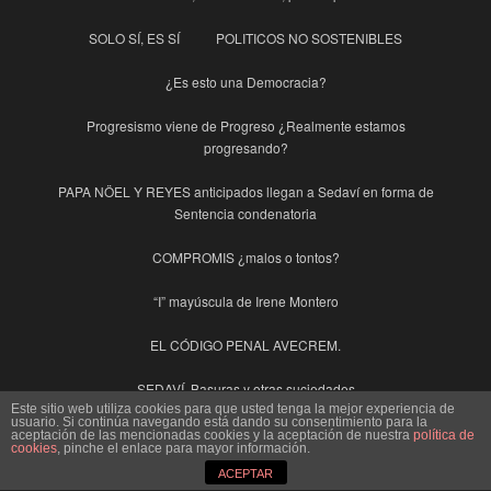
SOLO SÍ, ES SÍ
POLITICOS NO SOSTENIBLES
¿Es esto una Democracia?
Progresismo viene de Progreso ¿Realmente estamos
progresando?
PAPA NÖEL Y REYES anticipados llegan a Sedaví en forma de
Sentencia condenatoria
COMPROMIS ¿malos o tontos?
“I” mayúscula de Irene Montero
EL CÓDIGO PENAL AVECREM.
SEDAVÍ, Basuras y otras suciedades
Este sitio web utiliza cookies para que usted tenga la mejor experiencia de
usuario. Si continúa navegando está dando su consentimiento para la
INDECENTE, con “i” de Irene.
HOMENAJES NACIONALES
aceptación de las mencionadas cookies y la aceptación de nuestra
política de
cookies
, pinche el enlace para mayor información.
ACEPTAR
DE CENTENARIOS, DIAS INTERNACIONALES y otras