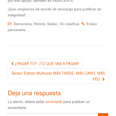
por ese apoyo, también es INDECENTE.
¡Que vergüenza de escrito de descargo para justificar tal
indignidad!.
,
,
,
.
Democracia
Historia
Sedaví
Sin clasificar
Enlace
.
permanente
¿PAGAR TÚ?, ¡TÚ QUE VAS A PAGAR!
Navegación de la entrada
Sedaví Edificio Multiusos MÁS TARDE, MÁS CARO, MÁS
FEO.
Deja una respuesta
Lo siento, debes estar
conectado
para publicar un
comentario.