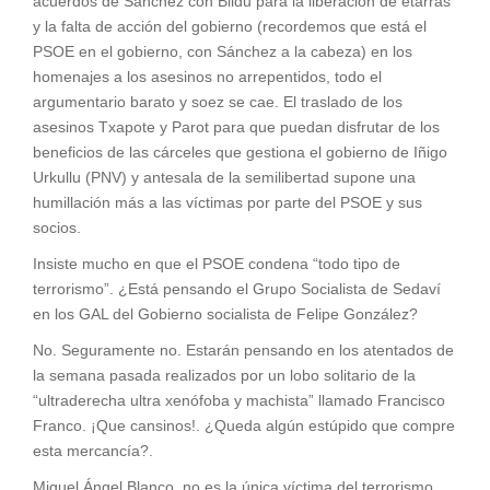
acuerdos de Sánchez con Bildu para la liberación de etarras
y la falta de acción del gobierno (recordemos que está el
PSOE en el gobierno, con Sánchez a la cabeza) en los
homenajes a los asesinos no arrepentidos, todo el
argumentario barato y soez se cae. El traslado de los
asesinos Txapote y Parot para que puedan disfrutar de los
beneficios de las cárceles que gestiona el gobierno de Iñigo
Urkullu (PNV) y antesala de la semilibertad supone una
humillación más a las víctimas por parte del PSOE y sus
socios.
Insiste mucho en que el PSOE condena “todo tipo de
terrorismo”. ¿Está pensando el Grupo Socialista de Sedaví
en los GAL del Gobierno socialista de Felipe González?
No. Seguramente no. Estarán pensando en los atentados de
la semana pasada realizados por un lobo solitario de la
“ultraderecha ultra xenófoba y machista” llamado Francisco
Franco. ¡Que cansinos!. ¿Queda algún estúpido que compre
esta mercancía?.
Miguel Ángel Blanco, no es la única víctima del terrorismo,