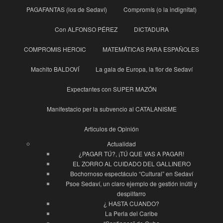
PAGAFANTAS (los de Sedaví)
Compromís (o la indignitat)
Con ALFONSO PÉREZ
DICTADURA
COMPROMIS HEROIC
MATEMÁTICAS PARA ESPAÑOLES
Machito BALDOVÍ
La gala de Europa, la flor de Sedaví
Expectantes con SUPER MAZÓN
Manifestacio per la subvencio al CATALANISME
Articulos de Opinión
Actualidad
¿PAGAR TÚ?, ¡TÚ QUE VAS A PAGAR!
EL ZORRO AL CUIDADO DEL GALLINERO
Bochornoso espectáculo “Cultural” en Sedaví
Psoe Sedaví, un claro ejemplo de gestión inútil y
despilfarro
¿ HASTA CUANDO?
La Perla del Caribe