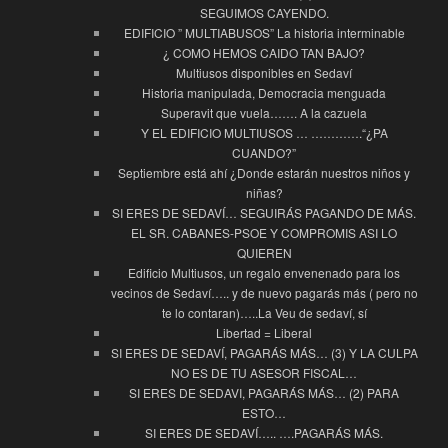
SEGUIMOS CAYENDO.
EDIFICIO ” MULTIABUSOS” La historia interminable
¿ COMO HEMOS CAIDO TAN BAJO?
Multiusos disponibles en Sedaví
Historia manipulada, Democracia menguada
Superavit que vuela……. A la cazuela
Y EL EDIFICIO MULTIUSOS … ………….“¿PA
CUANDO?”
Septiembre está ahí ¿Donde estarán nuestros niños y
niñas?
SI ERES DE SEDAVÍ… SEGUIRÁS PAGANDO DE MÁS.
EL SR. CABANES-PSOE Y COMPROMIS ASI LO
QUIEREN
Edificio Multiusos, un regalo envenenado para los
vecinos de Sedaví….. y de nuevo pagarás más ( pero no
te lo contaran)…..La Veu de sedaví, sí
Libertad = Liberal
SI ERES DE SEDAVÍ, PAGARÁS MÁS… (3) Y LA CULPA
NO ES DE TU ASESOR FISCAL…
SI ERES DE SEDAVI, PAGARÁS MÁS… (2) PARA
ESTO…
SI ERES DE SEDAVÍ….. ….PAGARÁS MÁS.