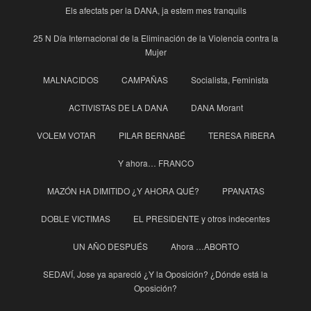
Els afectats per la DANA, ja estem mes tranquils
25 N Día Internacional de la Eliminación de la Violencia contra la
Mujer
MALNACIDOS
CAMPAÑAS
Socialista, Feminista
ACTIVISTAS DE LA DANA
DANA Morant
VOLEM VOTAR
PILAR BERNABÉ
TERESA RIBERA
Y ahora… FRANCO
MAZÓN HA DIMITIDO ¿Y AHORA QUÉ?
PPANATAS
DOBLE VICTIMAS
EL PRESIDENTE y otros indecentes
UN AÑO DESPUÉS
Ahora …ABORTO
SEDAVÍ, Jose ya apareció ¿Y la Oposición? ¿Dónde está la
Oposición?