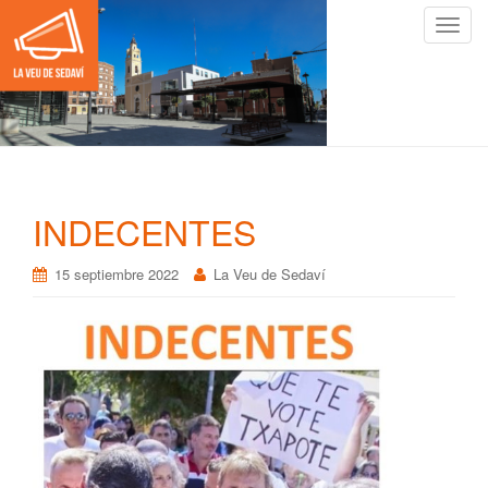
C
a
m
b
i
a
r
n
INDECENTES
a
v
15 septiembre 2022
La Veu de Sedaví
e
g
a
c
i
ó
n