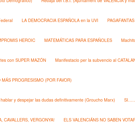
Roto Demógrafico)
Rebaja del I.B.I. (Ajuntament de VALÉNCIA y 
ederal
LA DEMOCRACIA ESPAÑOLA en la UVI
PAGAFANTAS (
PROMIS HEROIC
MATEMÁTICAS PARA ESPAÑOLES
Machit
ntes con SUPER MAZÓN
Manifestacio per la subvencio al CATAL
 MÁS PROGRESISMO (POR FAVOR)
 hablar y despejar las dudas definitivamente (Groucho Marx)
SI……
, CAVALLERS, VERGONYA!
ELS VALENCIÁNS NO SABEN VOTAR 