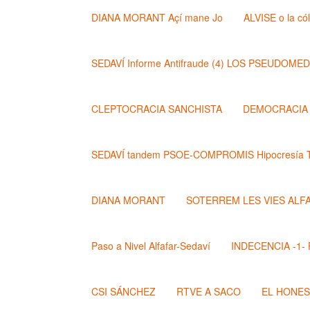
DIANA MORANT Açí mane Jo
ALVISE o la có
SEDAVÍ Informe Antifraude (4) LOS PSEUDOME
CLEPTOCRACIA SANCHISTA
DEMOCRACIA (
SEDAVÍ tandem PSOE-COMPROMIS Hipocresía T
DIANA MORANT
SOTERREM LES VIES ALF
Paso a Nivel Alfafar-Sedaví
INDECENCIA -1- Po
CSI SÁNCHEZ
RTVE A SACO
EL HONE