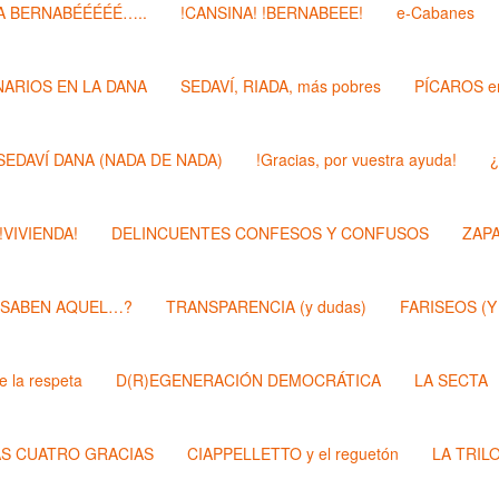
 BERNABÉÉÉÉÉ…..
!CANSINA! !BERNABEEE!
e-Cabanes
ARIOS EN LA DANA
SEDAVÍ, RIADA, más pobres
PÍCAROS e
SEDAVÍ DANA (NADA DE NADA)
!Gracias, por vuestra ayuda!
¿
 !VIVIENDA!
DELINCUENTES CONFESOS Y CONFUSOS
ZAP
 SABEN AQUEL…?
TRANSPARENCIA (y dudas)
FARISEOS (Y
 la respeta
D(R)EGENERACIÓN DEMOCRÁTICA
LA SECTA
AS CUATRO GRACIAS
CIAPPELLETTO y el reguetón
LA TRIL