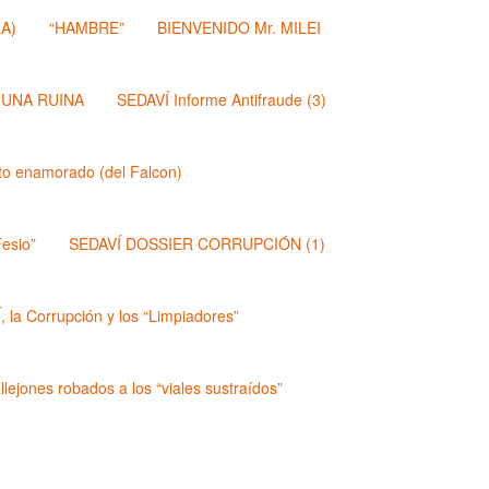
A)
“HAMBRE”
BIENVENIDO Mr. MILEI
 UNA RUINA
SEDAVÍ Informe Antifraude (3)
dito enamorado (del Falcon)
esio”
SEDAVÍ DOSSIER CORRUPCIÓN (1)
 la Corrupción y los “Limpiadores”
lejones robados a los “viales sustraídos”