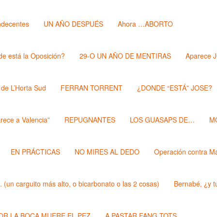
ndecentes
UN AÑO DESPUÉS
Ahora …ABORTO
e está la Oposición?
29-O UN AÑO DE MENTIRAS
Aparece 
 de L’Horta Sud
FERRAN TORRENT
¿DONDE “ESTÁ” JOSE?
rece a Valencia”
REPUGNANTES
LOS GUASAPS DE…
M
EN PRÁCTICAS
NO MIRES AL DEDO
Operación contra M
un carguito más alto, o bicarbonato o las 2 cosas)
Bernabé, ¿y t
POR LA BOCA MUERE EL PEZ
A PASTAR FANG TOTS