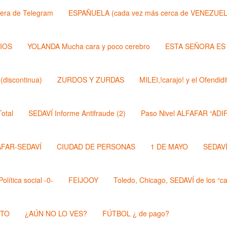
lera de Telegram
ESPAÑUELA (cada vez más cerca de VENEZUEL
DIOS
YOLANDA Mucha cara y poco cerebro
ESTA SEÑORA ES
discontinua)
ZURDOS Y ZURDAS
MILEI,!carajo! y el Ofendi
otal
SEDAVÍ Informe Antifraude (2)
Paso Nivel ALFAFAR “ADIF
AFAR-SEDAVÍ
CIUDAD DE PERSONAS
1 DE MAYO
SEDAVÍ,
lítica social -0-
FEIJOOY
Toledo, Chicago, SEDAVÍ de los “cal
STO
¿AÚN NO LO VES?
FÚTBOL ¿ de pago?