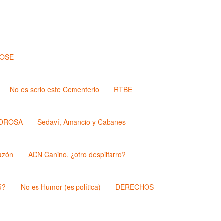
JOSE
No es serio este Cementerio
RTBE
OROSA
Sedaví, Amancio y Cabanes
azón
ADN Canino, ¿otro despilfarro?
ú?
No es Humor (es política)
DERECHOS