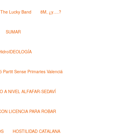
The Lucky Band
8M, ¿y….?
SUMAR
HidroIDEOLOGÍA
ó Partit Sense Primaries Valenciá
O A NIVEL ALFAFAR-SEDAVÍ
 CON LICENCIA PARA ROBAR
OS
HOSTILIDAD CATALANA