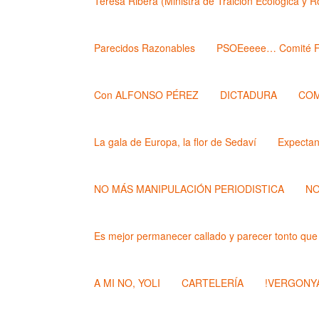
Teresa Ribera (Ministra de Traición Ecológica y 
Parecidos Razonables
PSOEeeee… Comité F
Con ALFONSO PÉREZ
DICTADURA
COM
La gala de Europa, la flor de Sedaví
Expecta
NO MÁS MANIPULACIÓN PERIODISTICA
NO
Es mejor permanecer callado y parecer tonto que
A MI NO, YOLI
CARTELERÍA
!VERGONYA