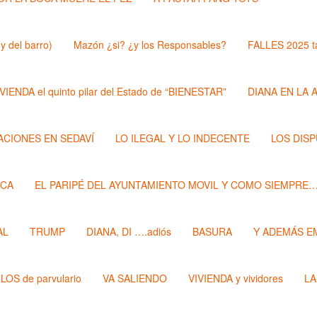
y del barro)
Mazón ¿si? ¿y los Responsables?
FALLES 2025 t
VIENDA el quinto pilar del Estado de “BIENESTAR”
DIANA EN LA 
ZACIONES EN SEDAVÍ
LO ILEGAL Y LO INDECENTE
LOS DIS
ECA
EL PARIPÉ DEL AYUNTAMIENTO MOVIL Y COMO SIEMPRE
AL
TRUMP
DIANA, DI ….adiós
BASURA
Y ADEMÁS E
LOS de parvulario
VA SALIENDO
VIVIENDA y vividores
LA