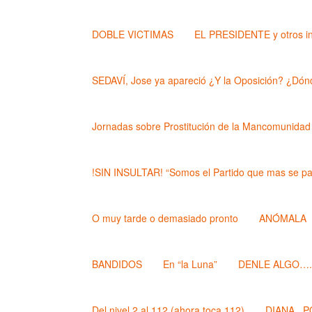
DOBLE VICTIMAS
EL PRESIDENTE y otros i
SEDAVÍ, Jose ya apareció ¿Y la Oposición? ¿Dónd
Jornadas sobre Prostitución de la Mancomunidad
!SIN INSULTAR! “Somos el Partido que mas se pa
O muy tarde o demasiado pronto
ANÓMALA
BANDIDOS
En “la Luna”
DENLE ALGO….. (
Del nivel 2 al 112 (ahora toca 112)
DIANA , 