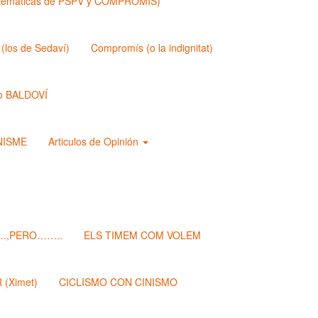
matemáticas de PSPV y COMPROMIS)
los de Sedaví)
Compromís (o la indignitat)
o BALDOVÍ
ANISME
Articulos de Opinión
.,PERO……..
ELS TIMEM COM VOLEM
(Ximet)
CICLISMO CON CINISMO