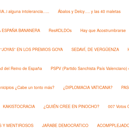
i alguna intolerancia…..
Ábalos y Delcy…. y las 40 maletas
A ESPAÑA BANANERA
ResKOLDOs
Hay que Acostrumbrarse
 “JOYAS” EN LOS PREMIOS GOYA
SEDAVÍ, DE VERGÜENZA
 del Reino de España
PSPV (Partido Sanchista País Valenciano) 
nicipios ¿Cabe un tonto más?
¿DIPLOMACIA VATICANA?
PAS
KAKISTOCRACIA
¿QUIÉN CREE EN PINOCHO?
007 Votos
 Y MENTIROSOS
JARABE DEMOCRATICO
ACOMPPLEJAD