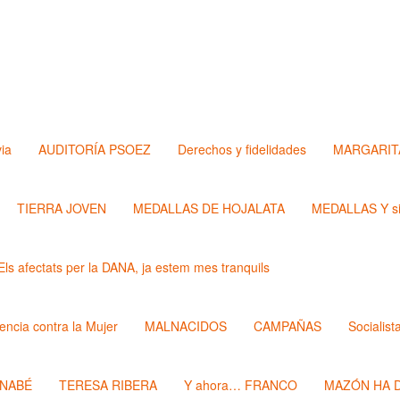
via
AUDITORÍA PSOEZ
Derechos y fidelidades
MARGARIT
TIERRA JOVEN
MEDALLAS DE HOJALATA
MEDALLAS Y si
Els afectats per la DANA, ja estem mes tranquils
lencia contra la Mujer
MALNACIDOS
CAMPAÑAS
Socialist
RNABÉ
TERESA RIBERA
Y ahora… FRANCO
MAZÓN HA D