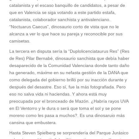
catalanista y el escaso banquillo de candidatos, a pesar de
que en Valencia se siga votando a este partido estafa,
catalanista, colaborador sanchista y antivalenciano.
“Noctuarus Caecus”, dinosaurio corto de vista que no le
alcanza a ver lo que hace su pareja y reconocible por sus
camisetas.
La tercera en disputa sería la “Duplolicenciataurus Res” (Res
de Res) Pilar Bernabé, dinosaurio sanchista que debía haber
desaparecido de la Comunidad Valenciana donde tanto daño
ha generado, máxime en su nefasta gestión de la DANA que
como delegada del gobierno brilló por su inacción durante y
después del desastre. Eso sí, fue la más fotografiada. Pero
eso no salva vida ni haciendas. Y ahora está muy
preocupada por el bronceado de Mazón. ¿Habría rayos UVA
en El Ventorro y le dura o será que toma el sol y se pone
moreno como les pasa a muchos?. Es una dinosaruio más
cansina que embustera.
Hasta Steven Spielberg se sorprendería del Parque Jurásico