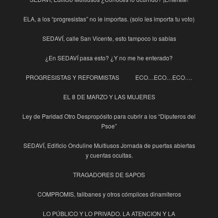
ELA, a los “progresistas” no le importas. (solo les importa tu voto)
SEDAVÍ, calle San Vicente, esto tampoco lo sabías
¿En SEDAVÍ pasa esto? ¿Y no me he enterado?
PROGRESISTAS Y REFORMISTAS
ECO…ECO…ECO….
EL 8 DE MARZO Y LAS MUJERES
Ley de Paridad Otro Despropósito para cubrir a los “Diputeros del
Psoe”
SEDAVÍ, Edificio Onduline Multiusos Jornada de puertas abiertas
y cuentas ocultas.
TRAGADORES DE SAPOS
COMPROMIS, talibanes y otros cómplices dinamiteros
LO PÚBLICO Y LO PRIVADO. LA ATENCION Y LA