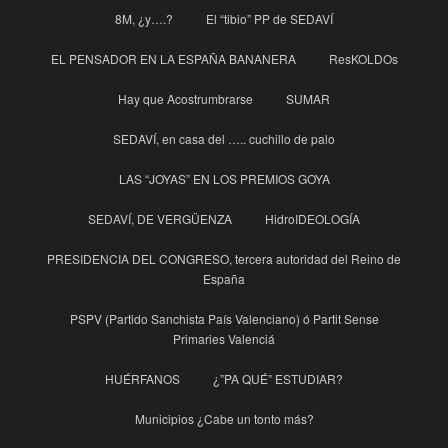
8M, ¿y….?
El “tibio” PP de SEDAVÍ
EL PENSADOR EN LA ESPAÑA BANANERA
ResKOLDOs
Hay que Acostrumbrarse
SUMAR
SEDAVÍ, en casa del ….. cuchillo de palo
LAS “JOYAS” EN LOS PREMIOS GOYA
SEDAVÍ, DE VERGÜENZA
HidroIDEOLOGÍA
PRESIDENCIA DEL CONGRESO, tercera autoridad del Reino de
España
PSPV (Partido Sanchista País Valenciano) ó Partit Sense
Primaries Valenciá
HUÉRFANOS
¿”PA QUÉ” ESTUDIAR?
Municipios ¿Cabe un tonto más?