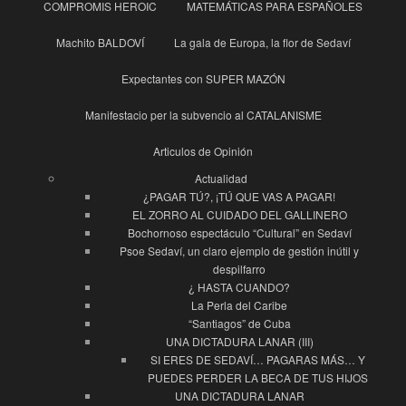
COMPROMIS HEROIC
MATEMÁTICAS PARA ESPAÑOLES
Machito BALDOVÍ
La gala de Europa, la flor de Sedaví
Expectantes con SUPER MAZÓN
Manifestacio per la subvencio al CATALANISME
Articulos de Opinión
Actualidad
¿PAGAR TÚ?, ¡TÚ QUE VAS A PAGAR!
EL ZORRO AL CUIDADO DEL GALLINERO
Bochornoso espectáculo “Cultural” en Sedaví
Psoe Sedaví, un claro ejemplo de gestión inútil y
despilfarro
¿ HASTA CUANDO?
La Perla del Caribe
“Santiagos” de Cuba
UNA DICTADURA LANAR (III)
SI ERES DE SEDAVÍ… PAGARAS MÁS… Y
PUEDES PERDER LA BECA DE TUS HIJOS
UNA DICTADURA LANAR