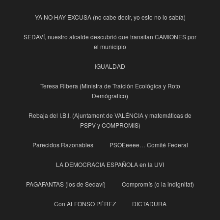
YA NO HAY EXCUSA (no cabe decir, yo esto no lo sabía)
SEDAVÍ, nuestro alcalde descubrió que transitan CAMIONES por
el municipio
IGUALDAD
Teresa Ribera (Ministra de Traición Ecológica y Roto
Demógrafico)
Rebaja del I.B.I. (Ajuntament de VALÉNCIA y matemáticas de
PSPV y COMPROMIS)
Parecidos Razonables
PSOEeeee… Comité Federal
LA DEMOCRACIA ESPAÑOLA en la UVI
PAGAFANTAS (los de Sedaví)
Compromís (o la indignitat)
Con ALFONSO PÉREZ
DICTADURA