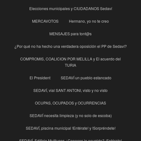
Elecciones municipales y CIUDADANOS Sedaví
MERCAVOTOS
Hermano, yo no te creo
MENSAJES para tont@s
¿Por qué no ha hecho una verdadera oposición el PP de Sedaví?
COMPROMIS, COALICION POR MELILLA y El acuerdo del
TURIA
El President
SEDAVÍ un pueblo estancado
SEDAVÍ, vial SANT ANTONI, visto y no visto
OCUPAS, OCUPADOS y OCURRENCIAS
SEDAVÍ necesita limpieza (y no solo de escoba)
SEDAVÍ, piscina municipal !Entérate! y !Sorpréndete!
SEDAVÍ, Edificio Multiusos ¿Conoces lo ocurrido? ¡Entérate!