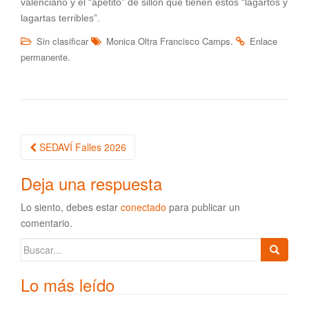
valenciano y el “apetito” de sillón que tienen estos “lagartos y
lagartas terribles”.
.
Sin clasificar
Monica Oltra Francisco Camps
Enlace
.
permanente
SEDAVÍ Falles 2026
Navegación de la entrada
Deja una respuesta
Lo siento, debes estar
conectado
para publicar un
comentario.
Buscar:
Lo más leído