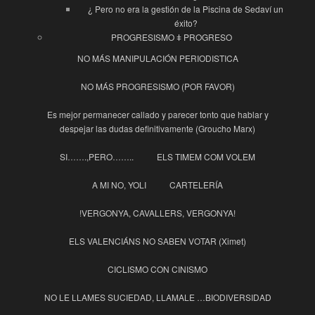
¿ Pero no era la gestión de la Piscina de Sedaví un
éxito?
PROGRESISMO ǂ PROGRESO
NO MÁS MANIPULACIÓN PERIODISTICA
NO MÁS PROGRESISMO (POR FAVOR)
Es mejor permanecer callado y parecer tonto que hablar y
despejar las dudas definitivamente (Groucho Marx)
SI…….,PERO……..
ELS TIMEM COM VOLEM
A MI NO, YOLI
CARTELERÍA
!VERGONYA, CAVALLERS, VERGONYA!
ELS VALENCIÁNS NO SABEN VOTAR (Ximet)
CICLISMO CON CINISMO
NO LE LLAMES SUCIEDAD, LLAMALE …BIODIVERSIDAD