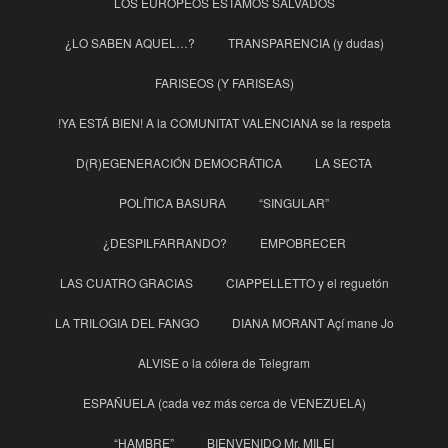
LOS EUROPEOS ESTAMOS SALVADOS
¿LO SABEN AQUEL…?
TRANSPARENCIA (y dudas)
FARISEOS (Y FARISEAS)
!YA ESTÁ BIEN! A la COMUNITAT VALENCIANA se la respeta
D(R)EGENERACIÓN DEMOCRÁTICA
LA SECTA
POLÍTICA BASURA
“SINGULAR”
¿DESPILFARRANDO?
EMPOBRECER
LAS CUATRO GRACIAS
CIAPPELLETTO y el reguetón
LA TRILOGIA DEL FANGO
DIANA MORANT Açí mane Jo
ALVISE o la cólera de Telegram
ESPAÑUELA (cada vez más cerca de VENEZUELA)
“HAMBRE”
BIENVENIDO Mr. MILEI