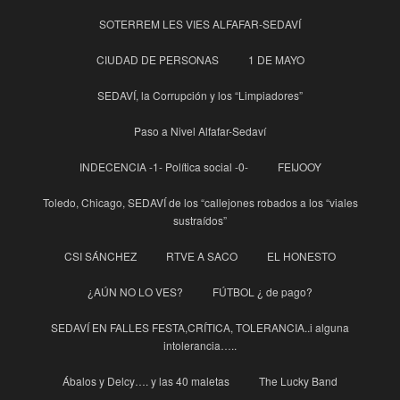
SOTERREM LES VIES ALFAFAR-SEDAVÍ
CIUDAD DE PERSONAS
1 DE MAYO
SEDAVÍ, la Corrupción y los “Limpiadores”
Paso a Nivel Alfafar-Sedaví
INDECENCIA -1- Política social -0-
FEIJOOY
Toledo, Chicago, SEDAVÍ de los “callejones robados a los “viales
sustraídos”
CSI SÁNCHEZ
RTVE A SACO
EL HONESTO
¿AÚN NO LO VES?
FÚTBOL ¿ de pago?
SEDAVÍ EN FALLES FESTA,CRÍTICA, TOLERANCIA..i alguna
intolerancia…..
Ábalos y Delcy…. y las 40 maletas
The Lucky Band