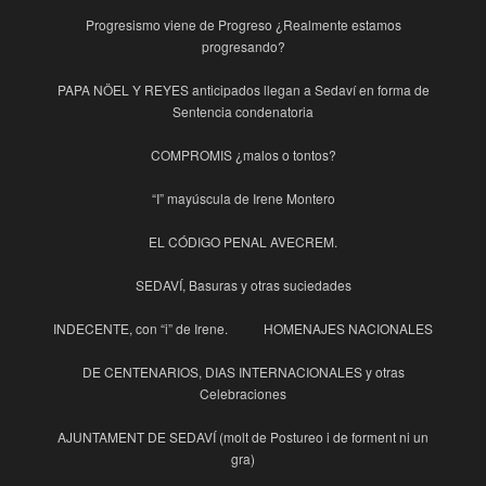
Progresismo viene de Progreso ¿Realmente estamos
progresando?
PAPA NÖEL Y REYES anticipados llegan a Sedaví en forma de
Sentencia condenatoria
COMPROMIS ¿malos o tontos?
“I” mayúscula de Irene Montero
EL CÓDIGO PENAL AVECREM.
SEDAVÍ, Basuras y otras suciedades
INDECENTE, con “i” de Irene.
HOMENAJES NACIONALES
DE CENTENARIOS, DIAS INTERNACIONALES y otras
Celebraciones
AJUNTAMENT DE SEDAVÍ (molt de Postureo i de forment ni un
gra)