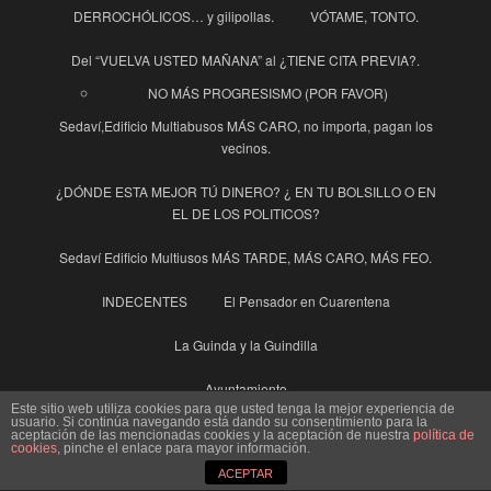
DERROCHÓLICOS… y gilipollas.
VÓTAME, TONTO.
Del “VUELVA USTED MAÑANA” al ¿TIENE CITA PREVIA?.
NO MÁS PROGRESISMO (POR FAVOR)
Sedaví,Edificio Multiabusos MÁS CARO, no importa, pagan los
vecinos.
¿DÓNDE ESTA MEJOR TÚ DINERO? ¿ EN TU BOLSILLO O EN
EL DE LOS POLITICOS?
Sedaví Edificio Multiusos MÁS TARDE, MÁS CARO, MÁS FEO.
INDECENTES
El Pensador en Cuarentena
La Guinda y la Guindilla
Ayuntamiento
Este sitio web utiliza cookies para que usted tenga la mejor experiencia de
Enhorabuena al Pueblo de Sedaví
usuario. Si continúa navegando está dando su consentimiento para la
aceptación de las mencionadas cookies y la aceptación de nuestra
política de
SEDAVI, UN AYUNTAMIENTO OPACO, PERO QUE MUY
cookies
, pinche el enlace para mayor información.
OPACO…. Y CARO, MUY CARO
ACEPTAR