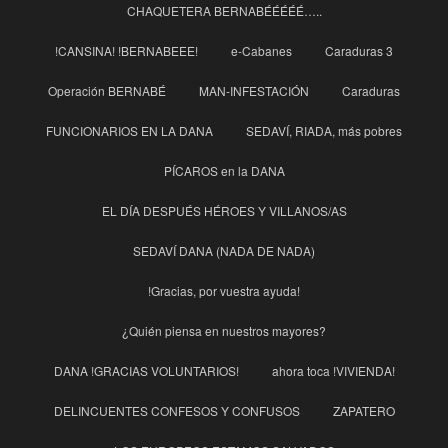
CHAQUETERA BERNABÉÉÉÉÉ…..
!CANSINA! !BERNABEEE!
e-Cabanes
Caraduras 3
Operación BERNABÉ
MAN-INFESTACIÓN
Caraduras
FUNCIONARIOS EN LA DANA
SEDAVÍ, RIADA, más pobres
PÍCAROS en la DANA
EL DÍA DESPUÉS HÉROES Y VILLANOS/AS
SEDAVÍ DANA (NADA DE NADA)
!Gracias, por vuestra ayuda!
¿Quién piensa en nuestros mayores?
DANA !GRACIAS VOLUNTARIOS!
ahora toca !VIVIENDA!
DELINCUENTES CONFESOS Y CONFUSOS
ZAPATERO