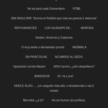
No es serio este Cementerio
RTBE
!SIN INSULTAR! “Somos el Partido que mas se parece a Valencia”
REPUGNANTES
LOS GUASAPS DE…
MOROSA
Sedaví, Amancio y Cabanes
O muy tarde o demasiado pronto
ANÓMALA
EN PRÁCTICAS
NO MIRES AL DEDO
Operación contra Mazón
ADN Canino, ¿otro despilfarro?
BANDIDOS
En “la Luna”
DENLE ALGO….. (un carguito más alto, o bicarbonato o las 2
cosas)
Bernabé, ¿y tú?
No es Humor (es política)