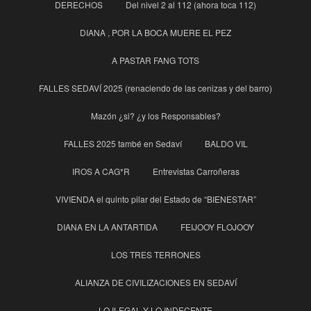
DERECHOS
Del nivel 2 al 112 (ahora toca 112)
DIANA , POR LA BOCA MUERE EL PEZ
A PASTAR FANG TOTS
FALLES SEDAVÍ 2025 (renaciendo de las cenizas y del barro)
Mazón ¿si? ¿y los Responsables?
FALLES 2025 també en Sedaví
BALDO VIL
IROS A CAG*R
Entrevistas Carroñeras
VIVIENDA el quinto pilar del Estado de “BIENESTAR”
DIANA EN LA ANTARTIDA
FEIJOOY FLOJOOY
LOS TRES TERRONES
ALIANZA DE CIVILIZACIONES EN SEDAVÍ
LO ILEGAL Y LO INDECENTE