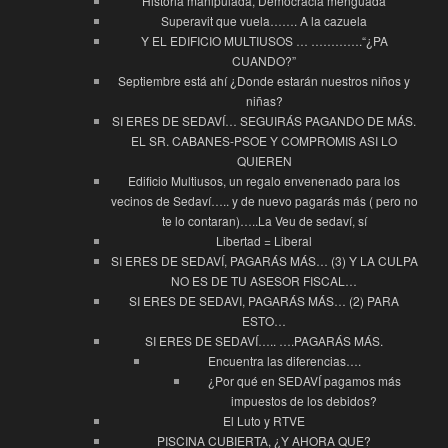
Historia manipulada, Democracia menguada
Superavit que vuela……. A la cazuela
Y EL EDIFICIO MULTIUSOS … ………….“¿PA
CUANDO?”
Septiembre está ahí ¿Donde estarán nuestros niños y
niñas?
SI ERES DE SEDAVÍ… SEGUIRÁS PAGANDO DE MÁS.
EL SR. CABANES-PSOE Y COMPROMIS ASI LO
QUIEREN
Edificio Multiusos, un regalo envenenado para los
vecinos de Sedaví….. y de nuevo pagarás más ( pero no
te lo contaran)…..La Veu de sedaví, sí
Libertad = Liberal
SI ERES DE SEDAVÍ, PAGARÁS MÁS… (3) Y LA CULPA
NO ES DE TU ASESOR FISCAL…
SI ERES DE SEDAVI, PAGARÁS MÁS… (2) PARA
ESTO…
SI ERES DE SEDAVÍ….. ….PAGARÁS MÁS.
Encuentra las diferencias….
¿Por qué en SEDAVÍ pagamos más
impuestos de los debidos?
El Luto y RTVE
PISCINA CUBIERTA, ¿Y AHORA QUE?