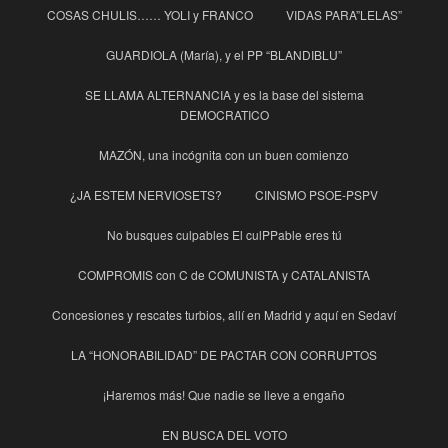
COSAS CHULIS…… YOLI y FRANCO
VIDAS PARA”LELAS”
GUARDIOLA (María), y el PP “BLANDIBLU”
SE LLAMA ALTERNANCIA y es la base del sistema
DEMOCRATICO
MAZÓN, una incógnita con un buen comienzo
¿JA ESTEM NERVIOSETS?
CINISMO PSOE-PSPV
No busques culpables El culPPable eres tú
COMPROMIS con C de COMUNISTA y CATALANISTA
Concesiones y rescates turbios, allí en Madrid y aquí en Sedaví
LA “HONORABILIDAD” DE PACTAR CON CORRUPTOS
¡Haremos más! Que nadie se lleve a engaño
EN BUSCA DEL VOTO