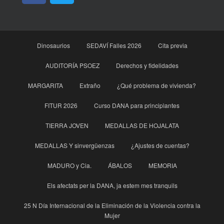
Dinosaurios
SEDAVÍ Falles 2026
Cita previa
AUDITORÍA PSOEZ
Derechos y fidelidades
MARGARITA
Extraño
¿Qué problema de vivienda?
FITUR 2026
Curso DANA para principìantes
TIERRA JOVEN
MEDALLAS DE HOJALATA
MEDALLAS Y sinvergüenzas
¿Ajustes de cuentas?
MADURO y Cia.
ÁBALOS
MEMORIA
Els afectats per la DANA, ja estem mes tranquils
25 N Día Internacional de la Eliminación de la Violencia contra la
Mujer