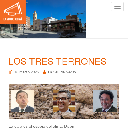
C
a
m
b
i
a
r
n
LOS TRES TERRONES
a
v
16 marzo 2025
La Veu de Sedaví
e
g
a
c
i
ó
n
La cara es el espejo del alma. Dicen.