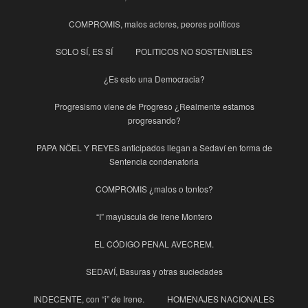
COMPROMIS, malos actores, peores políticos
SOLO SÍ, ES SÍ
POLITICOS NO SOSTENIBLES
¿Es esto una Democracia?
Progresismo viene de Progreso ¿Realmente estamos
progresando?
PAPA NÖEL Y REYES anticipados llegan a Sedaví en forma de
Sentencia condenatoria
COMPROMIS ¿malos o tontos?
“I” mayúscula de Irene Montero
EL CÓDIGO PENAL AVECREM.
SEDAVÍ, Basuras y otras suciedades
INDECENTE, con “i” de Irene.
HOMENAJES NACIONALES