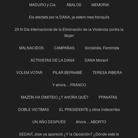
MADURO y Cia.
ÁBALOS
MEMORIA
Els afectats per la DANA, ja estem mes tranquils
25 N Día Internacional de la Eliminación de la Violencia contra la
Mujer
MALNACIDOS
CAMPAÑAS
Socialista, Feminista
ACTIVISTAS DE LA DANA
DANA Morant
VOLEM VOTAR
PILAR BERNABÉ
TERESA RIBERA
Y ahora… FRANCO
MAZÓN HA DIMITIDO ¿Y AHORA QUÉ?
PPANATAS
DOBLE VICTIMAS
EL PRESIDENTE y otros indecentes
UN AÑO DESPUÉS
Ahora …ABORTO
SEDAVÍ, Jose ya apareció ¿Y la Oposición? ¿Dónde está la