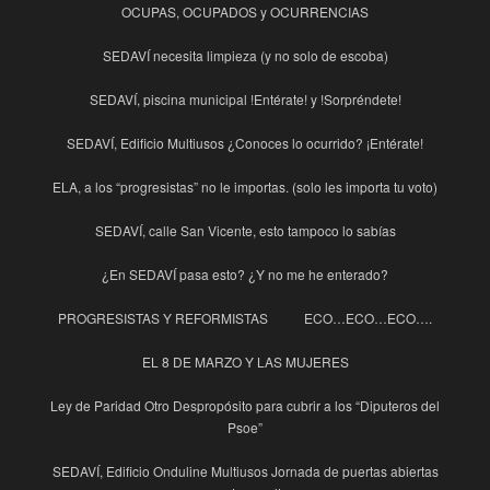
OCUPAS, OCUPADOS y OCURRENCIAS
SEDAVÍ necesita limpieza (y no solo de escoba)
SEDAVÍ, piscina municipal !Entérate! y !Sorpréndete!
SEDAVÍ, Edificio Multiusos ¿Conoces lo ocurrido? ¡Entérate!
ELA, a los “progresistas” no le importas. (solo les importa tu voto)
SEDAVÍ, calle San Vicente, esto tampoco lo sabías
¿En SEDAVÍ pasa esto? ¿Y no me he enterado?
PROGRESISTAS Y REFORMISTAS
ECO…ECO…ECO….
EL 8 DE MARZO Y LAS MUJERES
Ley de Paridad Otro Despropósito para cubrir a los “Diputeros del
Psoe”
SEDAVÍ, Edificio Onduline Multiusos Jornada de puertas abiertas