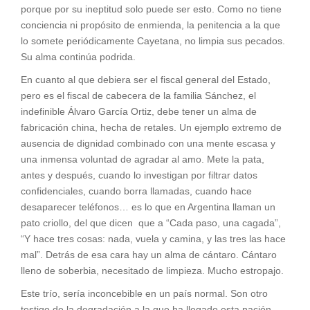
porque por su ineptitud solo puede ser esto. Como no tiene
conciencia ni propósito de enmienda, la penitencia a la que
lo somete periódicamente Cayetana, no limpia sus pecados.
Su alma continúa podrida.
En cuanto al que debiera ser el fiscal general del Estado,
pero es el fiscal de cabecera de la familia Sánchez, el
indefinible Álvaro García Ortiz, debe tener un alma de
fabricación china, hecha de retales. Un ejemplo extremo de
ausencia de dignidad combinado con una mente escasa y
una inmensa voluntad de agradar al amo. Mete la pata,
antes y después, cuando lo investigan por filtrar datos
confidenciales, cuando borra llamadas, cuando hace
desaparecer teléfonos… es lo que en Argentina llaman un
pato criollo, del que dicen que a “Cada paso, una cagada”,
“Y hace tres cosas: nada, vuela y camina, y las tres las hace
mal”. Detrás de esa cara hay un alma de cántaro. Cántaro
lleno de soberbia, necesitado de limpieza. Mucho estropajo.
Este trío, sería inconcebible en un país normal. Son otro
testigo de la degradación a la que ha llegado esta nación.