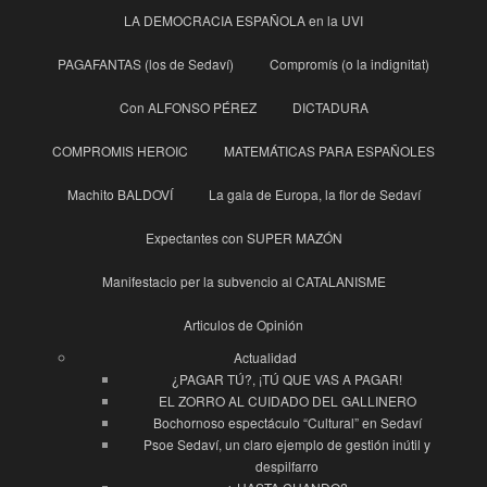
LA DEMOCRACIA ESPAÑOLA en la UVI
PAGAFANTAS (los de Sedaví)
Compromís (o la indignitat)
Con ALFONSO PÉREZ
DICTADURA
COMPROMIS HEROIC
MATEMÁTICAS PARA ESPAÑOLES
Machito BALDOVÍ
La gala de Europa, la flor de Sedaví
Expectantes con SUPER MAZÓN
Manifestacio per la subvencio al CATALANISME
Articulos de Opinión
Actualidad
¿PAGAR TÚ?, ¡TÚ QUE VAS A PAGAR!
EL ZORRO AL CUIDADO DEL GALLINERO
Bochornoso espectáculo “Cultural” en Sedaví
Psoe Sedaví, un claro ejemplo de gestión inútil y
despilfarro