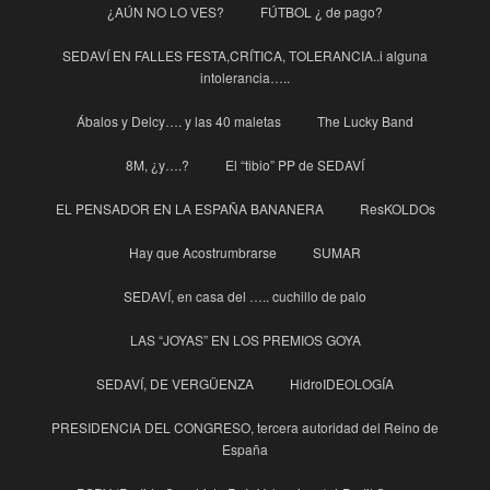
¿AÚN NO LO VES?
FÚTBOL ¿ de pago?
SEDAVÍ EN FALLES FESTA,CRÍTICA, TOLERANCIA..i alguna
intolerancia…..
Ábalos y Delcy…. y las 40 maletas
The Lucky Band
8M, ¿y….?
El “tibio” PP de SEDAVÍ
EL PENSADOR EN LA ESPAÑA BANANERA
ResKOLDOs
Hay que Acostrumbrarse
SUMAR
SEDAVÍ, en casa del ….. cuchillo de palo
LAS “JOYAS” EN LOS PREMIOS GOYA
SEDAVÍ, DE VERGÜENZA
HidroIDEOLOGÍA
PRESIDENCIA DEL CONGRESO, tercera autoridad del Reino de
España