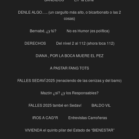
DENLE ALGO….. (un carguito más alto, o bicarbonato o las 2
cosas)
Bernabé, ¿y tú?
No es Humor (es política)
DERECHOS
Del nivel 2 al 112 (ahora toca 112)
DIANA , POR LA BOCA MUERE EL PEZ
A PASTAR FANG TOTS
FALLES SEDAVÍ 2025 (renaciendo de las cenizas y del barro)
Mazón ¿si? ¿y los Responsables?
FALLES 2025 també en Sedaví
BALDO VIL
IROS A CAG*R
Entrevistas Carroñeras
VIVIENDA el quinto pilar del Estado de “BIENESTAR”