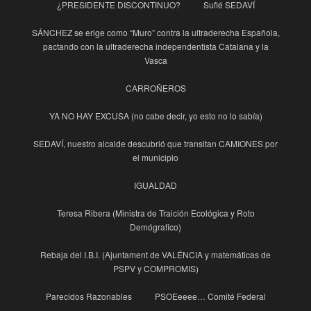
¿PRESIDENTE DISCONTINUO?
Suflé SEDAVÍ
SÁNCHEZ se erige como “Muro” contra la ultraderecha Española,
pactando con la ultraderecha independentista Catalana y la
Vasca
CARROÑEROS
YA NO HAY EXCUSA (no cabe decir, yo esto no lo sabía)
SEDAVÍ, nuestro alcalde descubrió que transitan CAMIONES por
el municipio
IGUALDAD
Teresa Ribera (Ministra de Traición Ecológica y Roto
Demógrafico)
Rebaja del I.B.I. (Ajuntament de VALÉNCIA y matemáticas de
PSPV y COMPROMIS)
Parecidos Razonables
PSOEeeee… Comité Federal