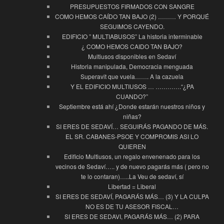
PRESUPUESTOS FIRMADOS CON SANGRE
COMO HEMOS CAÍDO TAN BAJO (2) ……… Y PORQUÉ
SEGUIMOS CAYENDO.
EDIFICIO ” MULTIABUSOS” La historia interminable
¿ COMO HEMOS CAIDO TAN BAJO?
Multiusos disponibles en Sedaví
Historia manipulada, Democracia menguada
Superavit que vuela……. A la cazuela
Y EL EDIFICIO MULTIUSOS … ………….“¿PA
CUANDO?”
Septiembre está ahí ¿Donde estarán nuestros niños y
niñas?
SI ERES DE SEDAVÍ… SEGUIRÁS PAGANDO DE MÁS.
EL SR. CABANES-PSOE Y COMPROMIS ASI LO
QUIEREN
Edificio Multiusos, un regalo envenenado para los
vecinos de Sedaví….. y de nuevo pagarás más ( pero no
te lo contaran)…..La Veu de sedaví, sí
Libertad = Liberal
SI ERES DE SEDAVÍ, PAGARÁS MÁS… (3) Y LA CULPA
NO ES DE TU ASESOR FISCAL…
SI ERES DE SEDAVI, PAGARÁS MÁS… (2) PARA