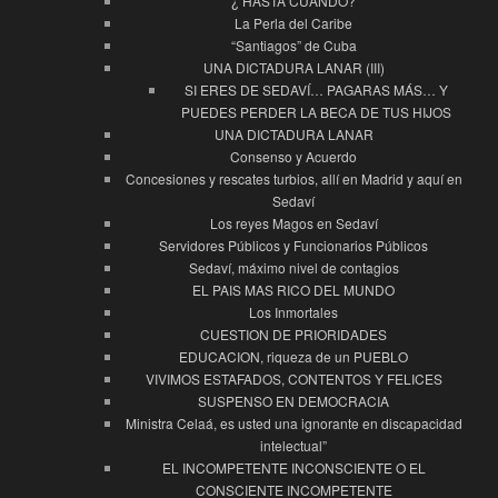
¿ HASTA CUANDO?
La Perla del Caribe
“Santiagos” de Cuba
UNA DICTADURA LANAR (III)
SI ERES DE SEDAVÍ… PAGARAS MÁS… Y
PUEDES PERDER LA BECA DE TUS HIJOS
UNA DICTADURA LANAR
Consenso y Acuerdo
Concesiones y rescates turbios, allí en Madrid y aquí en
Sedaví
Los reyes Magos en Sedaví
Servidores Públicos y Funcionarios Públicos
Sedaví, máximo nivel de contagios
EL PAIS MAS RICO DEL MUNDO
Los Inmortales
CUESTION DE PRIORIDADES
EDUCACION, riqueza de un PUEBLO
VIVIMOS ESTAFADOS, CONTENTOS Y FELICES
SUSPENSO EN DEMOCRACIA
Ministra Celaá, es usted una ignorante en discapacidad
intelectual”
EL INCOMPETENTE INCONSCIENTE O EL
CONSCIENTE INCOMPETENTE