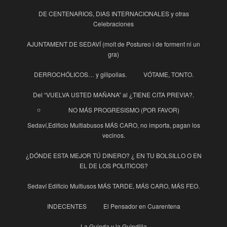
DE CENTENARIOS, DIAS INTERNACIONALES y otras
Celebraciones
AJUNTAMENT DE SEDAVÍ (molt de Postureo i de forment ni un
gra)
DERROCHÓLICOS… y gilipollas.
VÓTAME, TONTO.
Del “VUELVA USTED MAÑANA” al ¿TIENE CITA PREVIA?.
NO MÁS PROGRESISMO (POR FAVOR)
Sedaví,Edificio Multiabusos MÁS CARO, no importa, pagan los
vecinos.
¿DÓNDE ESTA MEJOR TÚ DINERO? ¿ EN TU BOLSILLO O EN
EL DE LOS POLITICOS?
Sedaví Edificio Multiusos MÁS TARDE, MÁS CARO, MÁS FEO.
INDECENTES
El Pensador en Cuarentena
La Guinda y la Guindilla