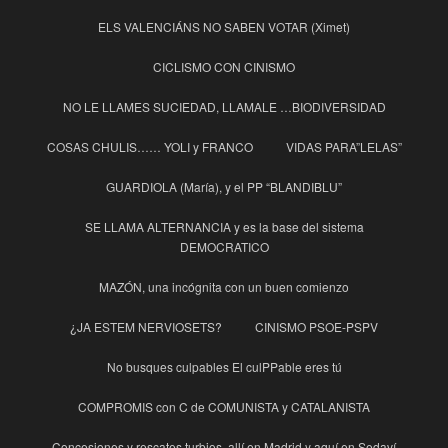
ELS VALENCIÁNS NO SABEN VOTAR (Ximet)
CICLISMO CON CINISMO
NO LE LLAMES SUCIEDAD, LLAMALE …BIODIVERSIDAD
COSAS CHULIS…… YOLI y FRANCO
VIDAS PARA”LELAS”
GUARDIOLA (María), y el PP “BLANDIBLU”
SE LLAMA ALTERNANCIA y es la base del sistema
DEMOCRATICO
MAZÓN, una incógnita con un buen comienzo
¿JA ESTEM NERVIOSETS?
CINISMO PSOE-PSPV
No busques culpables El culPPable eres tú
COMPROMIS con C de COMUNISTA y CATALANISTA
Concesiones y rescates turbios, allí en Madrid y aquí en Sedaví