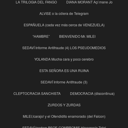
LA TRILOGIA DEL FANGO
DIANA MORANT Açí mane Jo
ALVISE o la cólera de Telegram
ESPAÑUELA (cada vez más cerca de VENEZUELA)
“HAMBRE”
BIENVENIDO Mr. MILEI
SEDAVÍ Informe Antifraude (4) LOS PSEUDOMEDIOS
YOLANDA Mucha cara y poco cerebro
ESTA SEÑORA ES UNA RUINA
SEDAVÍ Informe Antifraude (3)
CLEPTOCRACIA SANCHISTA
DEMOCRACIA (discontinua)
ZURDOS Y ZURDAS
MILEI,!carajo! y el Ofendidito enamorado (del Falcon)
SEDAVÍ tandem PSOE-COMPROMIS Hipocresía Total