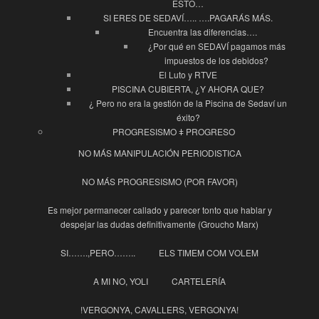
ESTO…
SI ERES DE SEDAVÍ….. ….PAGARÁS MÁS.
Encuentra las diferencias….
¿Por qué en SEDAVÍ pagamos más
impuestos de los debidos?
El Luto y RTVE
PISCINA CUBIERTA, ¿Y AHORA QUE?
¿ Pero no era la gestión de la Piscina de Sedaví un
éxito?
PROGRESISMO ǂ PROGRESO
NO MÁS MANIPULACIÓN PERIODISTICA
NO MÁS PROGRESISMO (POR FAVOR)
Es mejor permanecer callado y parecer tonto que hablar y
despejar las dudas definitivamente (Groucho Marx)
SI…….,PERO……..
ELS TIMEM COM VOLEM
A MI NO, YOLI
CARTELERÍA
!VERGONYA, CAVALLERS, VERGONYA!