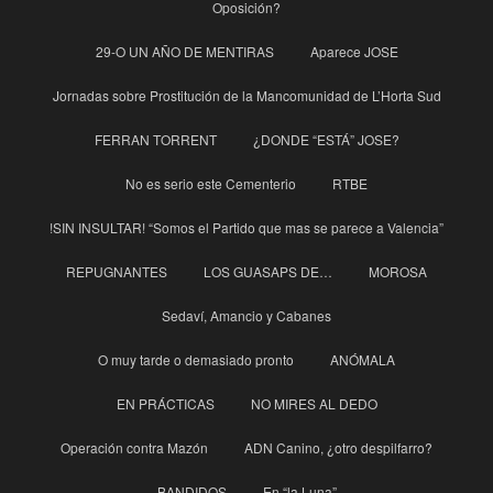
Oposición?
29-O UN AÑO DE MENTIRAS
Aparece JOSE
Jornadas sobre Prostitución de la Mancomunidad de L’Horta Sud
FERRAN TORRENT
¿DONDE “ESTÁ” JOSE?
No es serio este Cementerio
RTBE
!SIN INSULTAR! “Somos el Partido que mas se parece a Valencia”
REPUGNANTES
LOS GUASAPS DE…
MOROSA
Sedaví, Amancio y Cabanes
O muy tarde o demasiado pronto
ANÓMALA
EN PRÁCTICAS
NO MIRES AL DEDO
Operación contra Mazón
ADN Canino, ¿otro despilfarro?
BANDIDOS
En “la Luna”