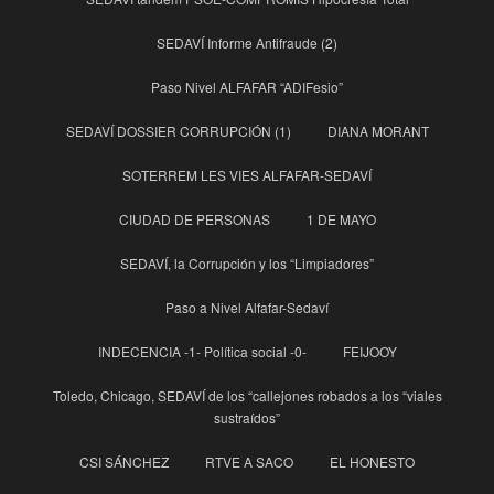
SEDAVÍ Informe Antifraude (2)
Paso Nivel ALFAFAR “ADIFesio”
SEDAVÍ DOSSIER CORRUPCIÓN (1)
DIANA MORANT
SOTERREM LES VIES ALFAFAR-SEDAVÍ
CIUDAD DE PERSONAS
1 DE MAYO
SEDAVÍ, la Corrupción y los “Limpiadores”
Paso a Nivel Alfafar-Sedaví
INDECENCIA -1- Política social -0-
FEIJOOY
Toledo, Chicago, SEDAVÍ de los “callejones robados a los “viales
sustraídos”
CSI SÁNCHEZ
RTVE A SACO
EL HONESTO