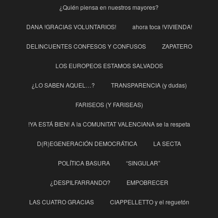
¿Quién piensa en nuestros mayores?
DANA !GRACIAS VOLUNTARIOS!
ahora toca !VIVIENDA!
DELINCUENTES CONFESOS Y CONFUSOS
ZAPATERO
LOS EUROPEOS ESTAMOS SALVADOS
¿LO SABEN AQUEL…?
TRANSPARENCIA (y dudas)
FARISEOS (Y FARISEAS)
!YA ESTÁ BIEN! A la COMUNITAT VALENCIANA se la respeta
D(R)EGENERACIÓN DEMOCRÁTICA
LA SECTA
POLÍTICA BASURA
“SINGULAR”
¿DESPILFARRANDO?
EMPOBRECER
LAS CUATRO GRACIAS
CIAPPELLETTO y el reguetón