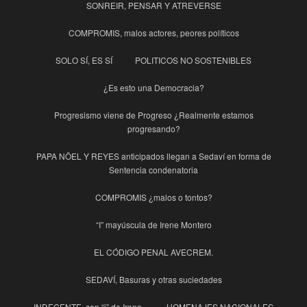
SONREIR, PENSAR Y ATREVERSE
COMPROMIS, malos actores, peores políticos
SOLO SÍ, ES SÍ
POLITICOS NO SOSTENIBLES
¿Es esto una Democracia?
Progresismo viene de Progreso ¿Realmente estamos
progresando?
PAPA NÖEL Y REYES anticipados llegan a Sedaví en forma de
Sentencia condenatoria
COMPROMIS ¿malos o tontos?
“I” mayúscula de Irene Montero
EL CÓDIGO PENAL AVECREM.
SEDAVÍ, Basuras y otras suciedades
INDECENTE, con “i” de Irene.
HOMENAJES NACIONALES