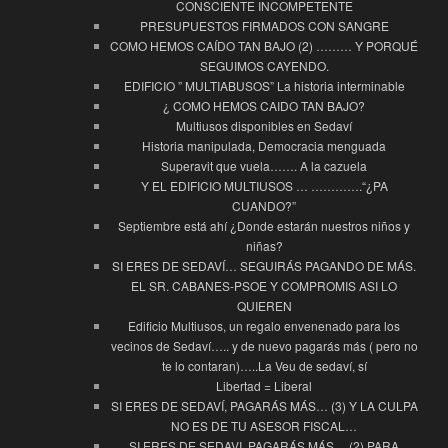
CONSCIENTE INCOMPETENTE
PRESUPUESTOS FIRMADOS CON SANGRE
COMO HEMOS CAÍDO TAN BAJO (2) ……… Y PORQUÉ
SEGUIMOS CAYENDO.
EDIFICIO ” MULTIABUSOS” La historia interminable
¿ COMO HEMOS CAIDO TAN BAJO?
Multiusos disponibles en Sedaví
Historia manipulada, Democracia menguada
Superavit que vuela……. A la cazuela
Y EL EDIFICIO MULTIUSOS … ………….“¿PA
CUANDO?”
Septiembre está ahí ¿Donde estarán nuestros niños y
niñas?
SI ERES DE SEDAVÍ… SEGUIRÁS PAGANDO DE MÁS.
EL SR. CABANES-PSOE Y COMPROMIS ASI LO
QUIEREN
Edificio Multiusos, un regalo envenenado para los
vecinos de Sedaví….. y de nuevo pagarás más ( pero no
te lo contaran)…..La Veu de sedaví, sí
Libertad = Liberal
SI ERES DE SEDAVÍ, PAGARÁS MÁS… (3) Y LA CULPA
NO ES DE TU ASESOR FISCAL…
SI ERES DE SEDAVI, PAGARÁS MÁS… (2) PARA