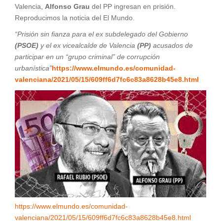
Valencia,
Alfonso Grau
del PP ingresan en prisión.
Reproducimos la noticia del El Mundo.
“Prisión sin fianza para el ex subdelegado del Gobierno
(PSOE)
y el ex vicealcalde de Valencia
(PP)
acusados de
participar en un “grupo criminal” de corrupción
urbanística”
https://www.elmundo.es/comunidad-
valenciana/2021/05/15/609ff6d7fc6c83a8628b45e8.html
https://www.elmundo.es/comunidad-
valenciana/2021/05/15/609ff6d7fc6c83a8628b45e8.html