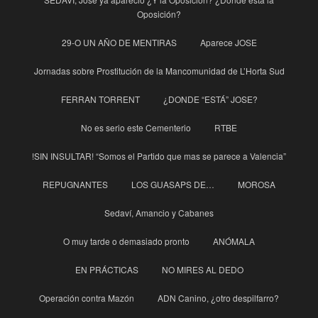
Oposición?
29-O UN AÑO DE MENTIRAS
Aparece JOSE
Jornadas sobre Prostitución de la Mancomunidad de L’Horta Sud
FERRAN TORRENT
¿DONDE “ESTÁ” JOSE?
No es serio este Cementerio
RTBE
!SIN INSULTAR! “Somos el Partido que mas se parece a Valencia”
REPUGNANTES
LOS GUASAPS DE…
MOROSA
Sedaví, Amancio y Cabanes
O muy tarde o demasiado pronto
ANÓMALA
EN PRÁCTICAS
NO MIRES AL DEDO
Operación contra Mazón
ADN Canino, ¿otro despilfarro?