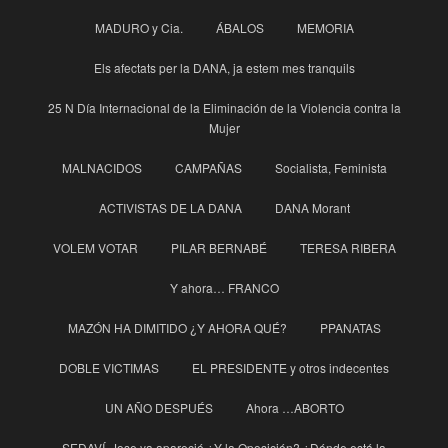
MADURO y Cia.
ÁBALOS
MEMORIA
Els afectats per la DANA, ja estem mes tranquils
25 N Día Internacional de la Eliminación de la Violencia contra la
Mujer
MALNACIDOS
CAMPAÑAS
Socialista, Feminista
ACTIVISTAS DE LA DANA
DANA Morant
VOLEM VOTAR
PILAR BERNABÉ
TERESA RIBERA
Y ahora… FRANCO
MAZÓN HA DIMITIDO ¿Y AHORA QUÉ?
PPANATAS
DOBLE VICTIMAS
EL PRESIDENTE y otros indecentes
UN AÑO DESPUÉS
Ahora …ABORTO
SEDAVÍ, Jose ya apareció ¿Y la Oposición? ¿Dónde está la