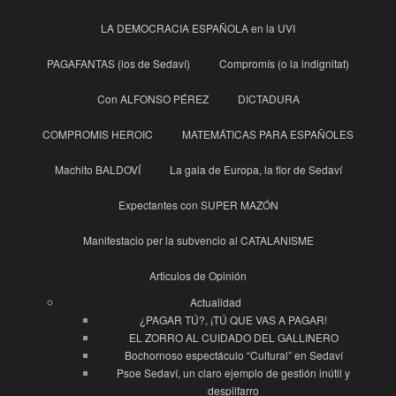
LA DEMOCRACIA ESPAÑOLA en la UVI
PAGAFANTAS (los de Sedaví)
Compromís (o la indignitat)
Con ALFONSO PÉREZ
DICTADURA
COMPROMIS HEROIC
MATEMÁTICAS PARA ESPAÑOLES
Machito BALDOVÍ
La gala de Europa, la flor de Sedaví
Expectantes con SUPER MAZÓN
Manifestacio per la subvencio al CATALANISME
Articulos de Opinión
Actualidad
¿PAGAR TÚ?, ¡TÚ QUE VAS A PAGAR!
EL ZORRO AL CUIDADO DEL GALLINERO
Bochornoso espectáculo “Cultural” en Sedaví
Psoe Sedaví, un claro ejemplo de gestión inútil y
despilfarro