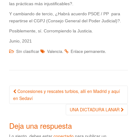
las prácticas más injustificables?.
Y cambiando de tercio, ¿Habrá acuerdo PSOE / PP para
repartirse el CGPJ (Consejo General del Poder Judicial)?.
Posiblemente, sí. Corrompiendo la Justicia.
Junio, 2021
.
.
Sin clasificar
Valencia
Enlace permanente
Concesiones y rescates turbios, allí en Madrid y aquí
Navegación de la entrada
en Sedaví
UNA DICTADURA LANAR
Deja una respuesta
Lo siento, debes estar
conectado
para publicar un