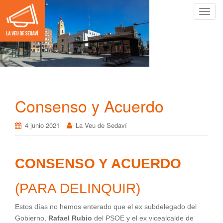
C
a
m
b
i
a
r
n
Consenso y Acuerdo
a
v
4 junio 2021
La Veu de Sedaví
e
g
a
CONSENSO Y ACUERDO
c
i
ó
(PARA DELINQUIR)
n
Estos días no hemos enterado que el ex subdelegado del
Gobierno,
Rafael Rubio
del PSOE y el ex vicealcalde de