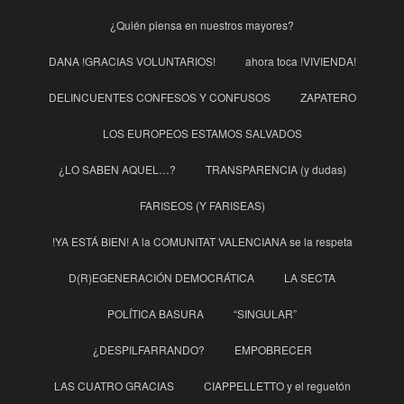
¿Quién piensa en nuestros mayores?
DANA !GRACIAS VOLUNTARIOS!
ahora toca !VIVIENDA!
DELINCUENTES CONFESOS Y CONFUSOS
ZAPATERO
LOS EUROPEOS ESTAMOS SALVADOS
¿LO SABEN AQUEL…?
TRANSPARENCIA (y dudas)
FARISEOS (Y FARISEAS)
!YA ESTÁ BIEN! A la COMUNITAT VALENCIANA se la respeta
D(R)EGENERACIÓN DEMOCRÁTICA
LA SECTA
POLÍTICA BASURA
“SINGULAR”
¿DESPILFARRANDO?
EMPOBRECER
LAS CUATRO GRACIAS
CIAPPELLETTO y el reguetón