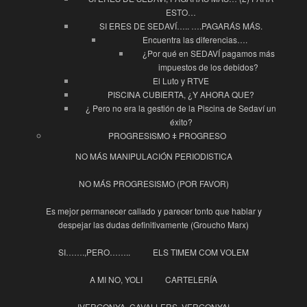
ESTO…
SI ERES DE SEDAVÍ….. ….PAGARÁS MÁS.
Encuentra las diferencias….
¿Por qué en SEDAVÍ pagamos más
impuestos de los debidos?
El Luto y RTVE
PISCINA CUBIERTA, ¿Y AHORA QUE?
¿ Pero no era la gestión de la Piscina de Sedaví un
éxito?
PROGRESISMO ǂ PROGRESO
NO MÁS MANIPULACIÓN PERIODISTICA
NO MÁS PROGRESISMO (POR FAVOR)
Es mejor permanecer callado y parecer tonto que hablar y
despejar las dudas definitivamente (Groucho Marx)
SI…….,PERO……..
ELS TIMEM COM VOLEM
A MI NO, YOLI
CARTELERÍA
!VERGONYA, CAVALLERS, VERGONYA!