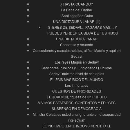
¿ HASTA CUANDO?
La Perla del Caribe
“Santiagos” de Cuba
UNA DICTADURA LANAR (III)
SI ERES DE SEDAVÍ… PAGARAS MÁS… Y
PUEDES PERDER LA BECA DE TUS HIJOS
UNA DICTADURA LANAR
Consenso y Acuerdo
Concesiones y rescates turbios, allí en Madrid y aquí en
Sedaví
Los reyes Magos en Sedaví
Servidores Públicos y Funcionarios Públicos
Sedaví, máximo nivel de contagios
EL PAIS MAS RICO DEL MUNDO
Los Inmortales
CUESTION DE PRIORIDADES
EDUCACION, riqueza de un PUEBLO
VIVIMOS ESTAFADOS, CONTENTOS Y FELICES
SUSPENSO EN DEMOCRACIA
Ministra Celaá, es usted una ignorante en discapacidad
intelectual”
EL INCOMPETENTE INCONSCIENTE O EL