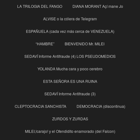
LA TRILOGIA DEL FANGO
DIANA MORANT Açí mane Jo
ALVISE o la cólera de Telegram
ESPAÑUELA (cada vez más cerca de VENEZUELA)
“HAMBRE”
BIENVENIDO Mr. MILEI
SEDAVÍ Informe Antifraude (4) LOS PSEUDOMEDIOS
YOLANDA Mucha cara y poco cerebro
ESTA SEÑORA ES UNA RUINA
SEDAVÍ Informe Antifraude (3)
CLEPTOCRACIA SANCHISTA
DEMOCRACIA (discontinua)
ZURDOS Y ZURDAS
MILEI,!carajo! y el Ofendidito enamorado (del Falcon)