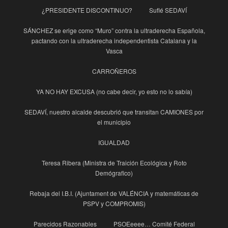
¿PRESIDENTE DISCONTINUO?
Suflé SEDAVÍ
SÁNCHEZ se erige como “Muro” contra la ultraderecha Española,
pactando con la ultraderecha independentista Catalana y la
Vasca
CARROÑEROS
YA NO HAY EXCUSA (no cabe decir, yo esto no lo sabía)
SEDAVÍ, nuestro alcalde descubrió que transitan CAMIONES por
el municipio
IGUALDAD
Teresa Ribera (Ministra de Traición Ecológica y Roto
Demógrafico)
Rebaja del I.B.I. (Ajuntament de VALÉNCIA y matemáticas de
PSPV y COMPROMIS)
Parecidos Razonables
PSOEeeee… Comité Federal