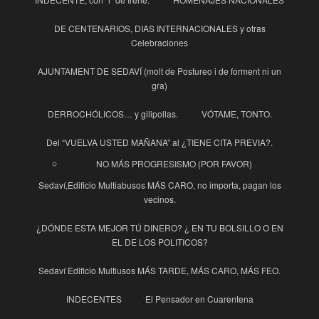
DE CENTENARIOS, DIAS INTERNACIONALES y otras
Celebraciones
AJUNTAMENT DE SEDAVÍ (molt de Postureo i de forment ni un
gra)
DERROCHÓLICOS… y gilipollas.
VÓTAME, TONTO.
Del “VUELVA USTED MAÑANA” al ¿TIENE CITA PREVIA?.
NO MÁS PROGRESISMO (POR FAVOR)
Sedaví,Edificio Multiabusos MÁS CARO, no importa, pagan los
vecinos.
¿DÓNDE ESTA MEJOR TÚ DINERO? ¿ EN TU BOLSILLO O EN
EL DE LOS POLITICOS?
Sedaví Edificio Multiusos MÁS TARDE, MÁS CARO, MÁS FEO.
INDECENTES
El Pensador en Cuarentena