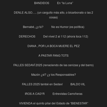
BANDIDOS
En “la Luna”
DENLE ALGO….. (un carguito más alto, o bicarbonato o las 2
cosas)
Bernabé, ¿y tú?
No es Humor (es política)
DERECHOS
Del nivel 2 al 112 (ahora toca 112)
DIANA , POR LA BOCA MUERE EL PEZ
A PASTAR FANG TOTS
FALLES SEDAVÍ 2025 (renaciendo de las cenizas y del barro)
Mazón ¿si? ¿y los Responsables?
FALLES 2025 també en Sedaví
BALDO VIL
IROS A CAG*R
Entrevistas Carroñeras
VIVIENDA el quinto pilar del Estado de “BIENESTAR”