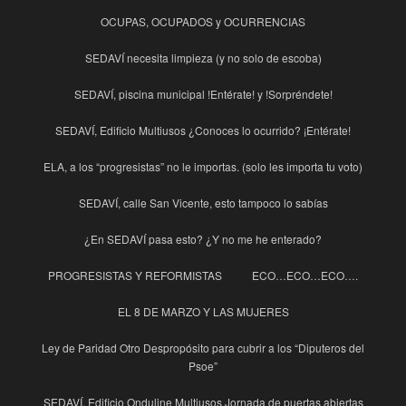
OCUPAS, OCUPADOS y OCURRENCIAS
SEDAVÍ necesita limpieza (y no solo de escoba)
SEDAVÍ, piscina municipal !Entérate! y !Sorpréndete!
SEDAVÍ, Edificio Multiusos ¿Conoces lo ocurrido? ¡Entérate!
ELA, a los “progresistas” no le importas. (solo les importa tu voto)
SEDAVÍ, calle San Vicente, esto tampoco lo sabías
¿En SEDAVÍ pasa esto? ¿Y no me he enterado?
PROGRESISTAS Y REFORMISTAS
ECO…ECO…ECO….
EL 8 DE MARZO Y LAS MUJERES
Ley de Paridad Otro Despropósito para cubrir a los “Diputeros del
Psoe”
SEDAVÍ, Edificio Onduline Multiusos Jornada de puertas abiertas