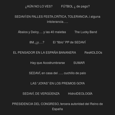
¿AÚN NO LO VES?
FÚTBOL ¿ de pago?
SEDAVÍ EN FALLES FESTA,CRÍTICA, TOLERANCIA..i alguna
intolerancia…..
Ábalos y Delcy…. y las 40 maletas
The Lucky Band
8M, ¿y….?
El “tibio” PP de SEDAVÍ
EL PENSADOR EN LA ESPAÑA BANANERA
ResKOLDOs
Hay que Acostrumbrarse
SUMAR
SEDAVÍ, en casa del ….. cuchillo de palo
LAS “JOYAS” EN LOS PREMIOS GOYA
SEDAVÍ, DE VERGÜENZA
HidroIDEOLOGÍA
PRESIDENCIA DEL CONGRESO, tercera autoridad del Reino de
España