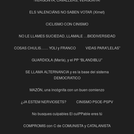
ELS VALENCIÁNS NO SABEN VOTAR (Ximet)
CICLISMO CON CINISMO
NO LE LLAMES SUCIEDAD, LLAMALE …BIODIVERSIDAD
COSAS CHULIS…… YOLI y FRANCO
VIDAS PARA”LELAS”
GUARDIOLA (María), y el PP “BLANDIBLU”
SE LLAMA ALTERNANCIA y es la base del sistema
DEMOCRATICO
MAZÓN, una incógnita con un buen comienzo
¿JA ESTEM NERVIOSETS?
CINISMO PSOE-PSPV
No busques culpables El culPPable eres tú
COMPROMIS con C de COMUNISTA y CATALANISTA