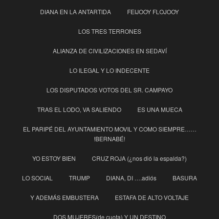
DIANA EN LA ANTARTIDA
FEIJOOY FLOJOOY
LOS TRES TERRONES
ALIANZA DE CIVILIZACIONES EN SEDAVÍ
LO ILEGAL Y LO INDECENTE
LOS DISPUTADOS VOTOS DEL SR. CAMPAYO
TRAS EL LODO, VA SALIENDO
ES UNA MUECA
EL PARIPÉ DEL AYUNTAMIENTO MOVIL Y COMO SIEMPRE……
!BERNABÉ!
YO ESTOY BIEN
CRUZ ROJA (¿nos dió la espalda?)
LO SOCIAL
TRUMP
DIANA, DI ….adiós
BASURA
Y ADEMÁS EMBUSTERA
ESTAFA DE ALTO VOLTAJE
DOS MUJERES(de cuota) Y UN DESTINO