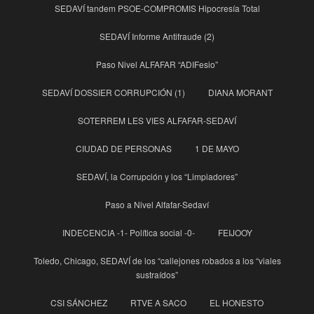
SEDAVÍ tandem PSOE-COMPROMIS Hipocresía Total
SEDAVÍ Informe Antifraude (2)
Paso Nivel ALFAFAR “ADIFesio”
SEDAVÍ DOSSIER CORRUPCIÓN (1)
DIANA MORANT
SOTERREM LES VIES ALFAFAR-SEDAVÍ
CIUDAD DE PERSONAS
1 DE MAYO
SEDAVÍ, la Corrupción y los “Limpiadores”
Paso a Nivel Alfafar-Sedaví
INDECENCIA -1- Política social -0-
FEIJOOY
Toledo, Chicago, SEDAVÍ de los “callejones robados a los “viales
sustraídos”
CSI SÁNCHEZ
RTVE A SACO
EL HONESTO