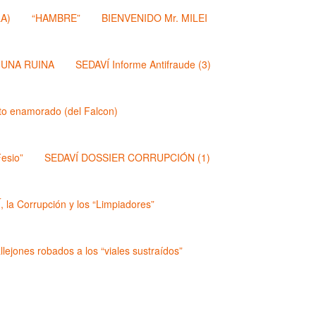
A)
“HAMBRE”
BIENVENIDO Mr. MILEI
 UNA RUINA
SEDAVÍ Informe Antifraude (3)
dito enamorado (del Falcon)
esio”
SEDAVÍ DOSSIER CORRUPCIÓN (1)
 la Corrupción y los “Limpiadores”
lejones robados a los “viales sustraídos”