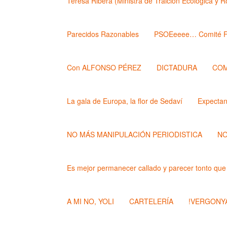
Teresa Ribera (Ministra de Traición Ecológica y 
Parecidos Razonables
PSOEeeee… Comité F
Con ALFONSO PÉREZ
DICTADURA
COM
La gala de Europa, la flor de Sedaví
Expecta
NO MÁS MANIPULACIÓN PERIODISTICA
NO
Es mejor permanecer callado y parecer tonto que
A MI NO, YOLI
CARTELERÍA
!VERGONYA