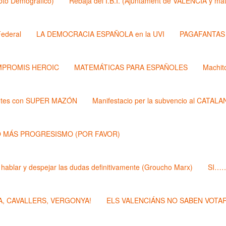
Roto Demógrafico)
Rebaja del I.B.I. (Ajuntament de VALÉNCIA y 
ederal
LA DEMOCRACIA ESPAÑOLA en la UVI
PAGAFANTAS (
PROMIS HEROIC
MATEMÁTICAS PARA ESPAÑOLES
Machit
ntes con SUPER MAZÓN
Manifestacio per la subvencio al CATAL
 MÁS PROGRESISMO (POR FAVOR)
 hablar y despejar las dudas definitivamente (Groucho Marx)
SI……
, CAVALLERS, VERGONYA!
ELS VALENCIÁNS NO SABEN VOTAR 