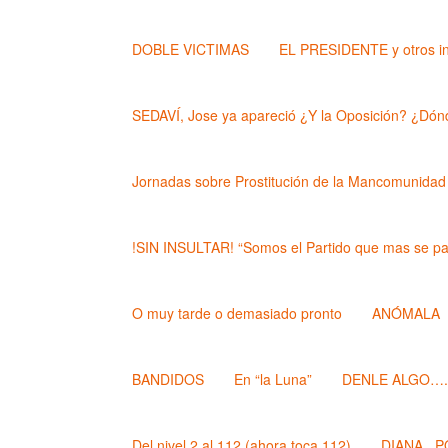
DOBLE VICTIMAS
EL PRESIDENTE y otros i
SEDAVÍ, Jose ya apareció ¿Y la Oposición? ¿Dónd
Jornadas sobre Prostitución de la Mancomunidad
!SIN INSULTAR! “Somos el Partido que mas se pa
O muy tarde o demasiado pronto
ANÓMALA
BANDIDOS
En “la Luna”
DENLE ALGO….. (
Del nivel 2 al 112 (ahora toca 112)
DIANA , 