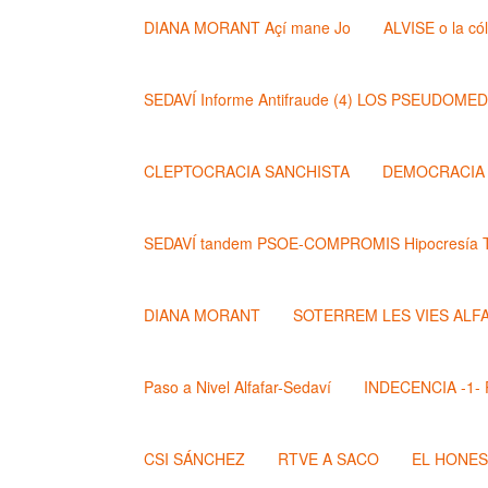
DIANA MORANT Açí mane Jo
ALVISE o la có
SEDAVÍ Informe Antifraude (4) LOS PSEUDOME
CLEPTOCRACIA SANCHISTA
DEMOCRACIA (
SEDAVÍ tandem PSOE-COMPROMIS Hipocresía T
DIANA MORANT
SOTERREM LES VIES ALF
Paso a Nivel Alfafar-Sedaví
INDECENCIA -1- Po
CSI SÁNCHEZ
RTVE A SACO
EL HONE