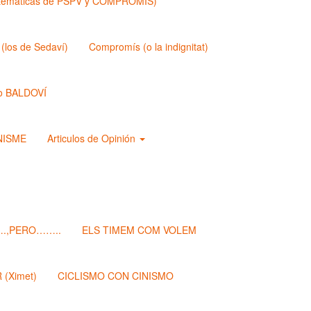
matemáticas de PSPV y COMPROMIS)
los de Sedaví)
Compromís (o la indignitat)
o BALDOVÍ
ANISME
Articulos de Opinión
.,PERO……..
ELS TIMEM COM VOLEM
(Ximet)
CICLISMO CON CINISMO