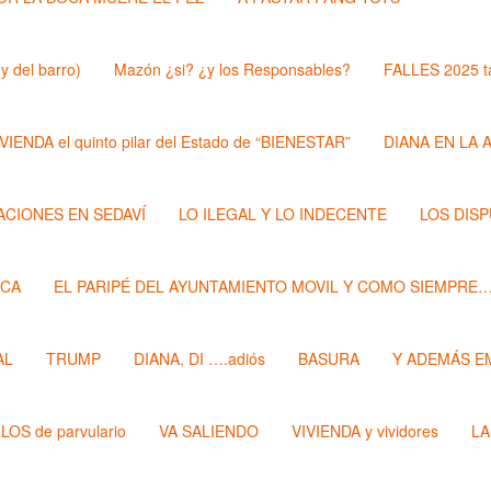
y del barro)
Mazón ¿si? ¿y los Responsables?
FALLES 2025 t
VIENDA el quinto pilar del Estado de “BIENESTAR”
DIANA EN LA 
ZACIONES EN SEDAVÍ
LO ILEGAL Y LO INDECENTE
LOS DIS
ECA
EL PARIPÉ DEL AYUNTAMIENTO MOVIL Y COMO SIEMPRE
AL
TRUMP
DIANA, DI ….adiós
BASURA
Y ADEMÁS E
LOS de parvulario
VA SALIENDO
VIVIENDA y vividores
LA