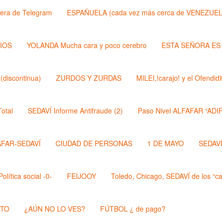
lera de Telegram
ESPAÑUELA (cada vez más cerca de VENEZUEL
DIOS
YOLANDA Mucha cara y poco cerebro
ESTA SEÑORA ES
discontinua)
ZURDOS Y ZURDAS
MILEI,!carajo! y el Ofendi
otal
SEDAVÍ Informe Antifraude (2)
Paso Nivel ALFAFAR “ADIF
AFAR-SEDAVÍ
CIUDAD DE PERSONAS
1 DE MAYO
SEDAVÍ,
lítica social -0-
FEIJOOY
Toledo, Chicago, SEDAVÍ de los “cal
STO
¿AÚN NO LO VES?
FÚTBOL ¿ de pago?