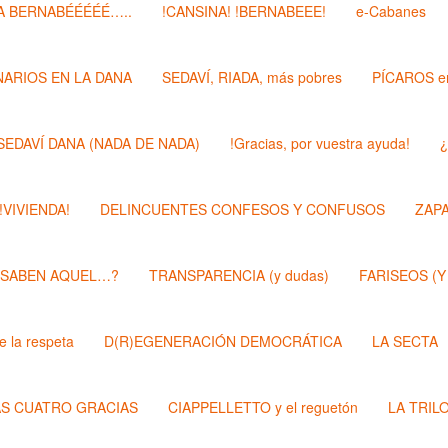
 BERNABÉÉÉÉÉ…..
!CANSINA! !BERNABEEE!
e-Cabanes
ARIOS EN LA DANA
SEDAVÍ, RIADA, más pobres
PÍCAROS e
SEDAVÍ DANA (NADA DE NADA)
!Gracias, por vuestra ayuda!
¿
 !VIVIENDA!
DELINCUENTES CONFESOS Y CONFUSOS
ZAP
 SABEN AQUEL…?
TRANSPARENCIA (y dudas)
FARISEOS (Y
 la respeta
D(R)EGENERACIÓN DEMOCRÁTICA
LA SECTA
AS CUATRO GRACIAS
CIAPPELLETTO y el reguetón
LA TRIL