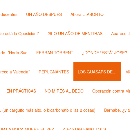
ndecentes
UN AÑO DESPUÉS
Ahora …ABORTO
e está la Oposición?
29-O UN AÑO DE MENTIRAS
Aparece 
 de L’Horta Sud
FERRAN TORRENT
¿DONDE “ESTÁ” JOSE?
rece a Valencia”
REPUGNANTES
LOS GUASAPS DE…
M
EN PRÁCTICAS
NO MIRES AL DEDO
Operación contra M
un carguito más alto, o bicarbonato o las 2 cosas)
Bernabé, ¿y t
POR LA BOCA MUERE EL PEZ
A PASTAR FANG TOTS