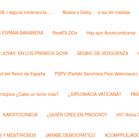
i alguna intolerancia…..
Ábalos y Delcy…. y las 40 maletas
A ESPAÑA BANANERA
ResKOLDOs
Hay que Acostrumbrarse
 “JOYAS” EN LOS PREMIOS GOYA
SEDAVÍ, DE VERGÜENZA
 del Reino de España
PSPV (Partido Sanchista País Valenciano) 
nicipios ¿Cabe un tonto más?
¿DIPLOMACIA VATICANA?
PAS
KAKISTOCRACIA
¿QUIÉN CREE EN PINOCHO?
007 Votos
 Y MENTIROSOS
JARABE DEMOCRATICO
ACOMPPLEJAD