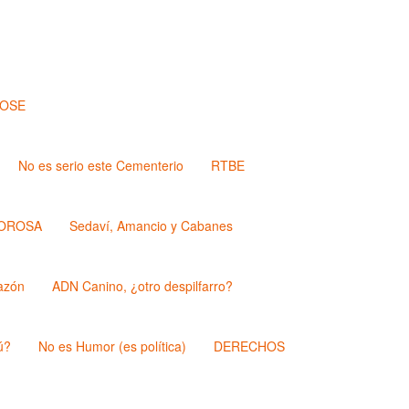
JOSE
No es serio este Cementerio
RTBE
OROSA
Sedaví, Amancio y Cabanes
azón
ADN Canino, ¿otro despilfarro?
ú?
No es Humor (es política)
DERECHOS