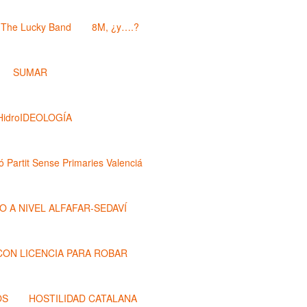
The Lucky Band
8M, ¿y….?
SUMAR
HidroIDEOLOGÍA
ó Partit Sense Primaries Valenciá
O A NIVEL ALFAFAR-SEDAVÍ
 CON LICENCIA PARA ROBAR
OS
HOSTILIDAD CATALANA