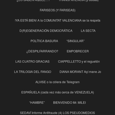
FARISEOS (Y FARISEAS)
!YA ESTÁ BIEN! A la COMUNITAT VALENCIANA se la respeta
D(R)EGENERACIÓN DEMOCRÁTICA
LA SECTA
POLÍTICA BASURA
“SINGULAR”
¿DESPILFARRANDO?
EMPOBRECER
LAS CUATRO GRACIAS
CIAPPELLETTO y el reguetón
LA TRILOGIA DEL FANGO
DIANA MORANT Açí mane Jo
ALVISE o la cólera de Telegram
ESPAÑUELA (cada vez más cerca de VENEZUELA)
“HAMBRE”
BIENVENIDO Mr. MILEI
SEDAVÍ Informe Antifraude (4) LOS PSEUDOMEDIOS