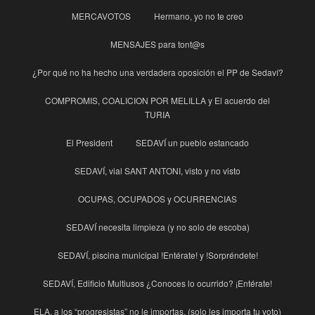
MERCAVOTOS
Hermano, yo no te creo
MENSAJES para tont@s
¿Por qué no ha hecho una verdadera oposición el PP de Sedaví?
COMPROMIS, COALICION POR MELILLA y El acuerdo del
TURIA
El President
SEDAVÍ un pueblo estancado
SEDAVÍ, vial SANT ANTONI, visto y no visto
OCUPAS, OCUPADOS y OCURRENCIAS
SEDAVÍ necesita limpieza (y no solo de escoba)
SEDAVÍ, piscina municipal !Entérate! y !Sorpréndete!
SEDAVÍ, Edificio Multiusos ¿Conoces lo ocurrido? ¡Entérate!
ELA, a los “progresistas” no le importas. (solo les importa tu voto)