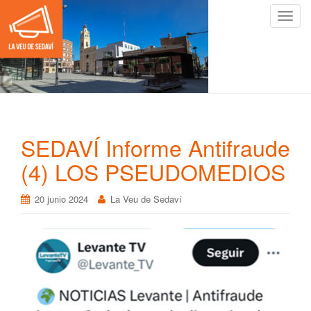
C
a
m
b
i
a
r
n
SEDAVÍ Informe Antifraude
a
v
(4) LOS PSEUDOMEDIOS
e
g
20 junio 2024
La Veu de Sedaví
a
c
i
ó
n