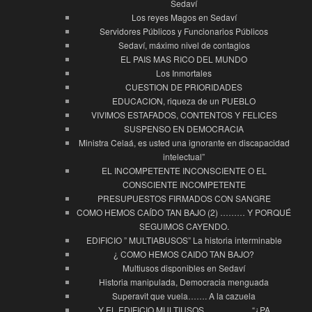
Sedaví
Los reyes Magos en Sedaví
Servidores Públicos y Funcionarios Públicos
Sedaví, máximo nivel de contagios
EL PAIS MAS RICO DEL MUNDO
Los Inmortales
CUESTION DE PRIORIDADES
EDUCACION, riqueza de un PUEBLO
VIVIMOS ESTAFADOS, CONTENTOS Y FELICES
SUSPENSO EN DEMOCRACIA
Ministra Celaá, es usted una ignorante en discapacidad
intelectual”
EL INCOMPETENTE INCONSCIENTE O EL
CONSCIENTE INCOMPETENTE
PRESUPUESTOS FIRMADOS CON SANGRE
COMO HEMOS CAÍDO TAN BAJO (2) ……… Y PORQUÉ
SEGUIMOS CAYENDO.
EDIFICIO ” MULTIABUSOS” La historia interminable
¿ COMO HEMOS CAIDO TAN BAJO?
Multiusos disponibles en Sedaví
Historia manipulada, Democracia menguada
Superavit que vuela……. A la cazuela
Y EL EDIFICIO MULTIUSOS … ………….“¿PA