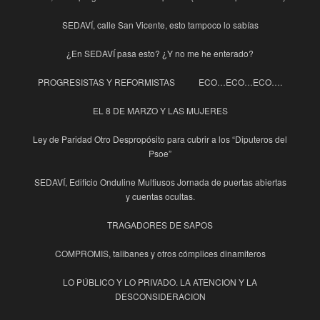
SEDAVÍ, calle San Vicente, esto tampoco lo sabías
¿En SEDAVÍ pasa esto? ¿Y no me he enterado?
PROGRESISTAS Y REFORMISTAS
ECO…ECO…ECO….
EL 8 DE MARZO Y LAS MUJERES
Ley de Paridad Otro Despropósito para cubrir a los “Diputeros del
Psoe”
SEDAVÍ, Edificio Onduline Multiusos Jornada de puertas abiertas
y cuentas ocultas.
TRAGADORES DE SAPOS
COMPROMIS, talibanes y otros cómplices dinamiteros
LO PÚBLICO Y LO PRIVADO. LA ATENCION Y LA
DESCONSIDERACION