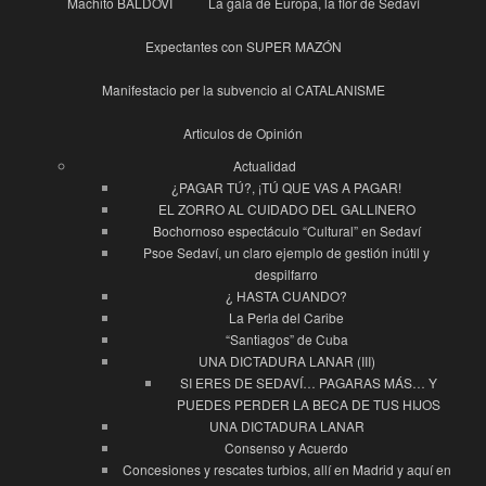
Machito BALDOVÍ
La gala de Europa, la flor de Sedaví
Expectantes con SUPER MAZÓN
Manifestacio per la subvencio al CATALANISME
Articulos de Opinión
Actualidad
¿PAGAR TÚ?, ¡TÚ QUE VAS A PAGAR!
EL ZORRO AL CUIDADO DEL GALLINERO
Bochornoso espectáculo “Cultural” en Sedaví
Psoe Sedaví, un claro ejemplo de gestión inútil y
despilfarro
¿ HASTA CUANDO?
La Perla del Caribe
“Santiagos” de Cuba
UNA DICTADURA LANAR (III)
SI ERES DE SEDAVÍ… PAGARAS MÁS… Y
PUEDES PERDER LA BECA DE TUS HIJOS
UNA DICTADURA LANAR
Consenso y Acuerdo
Concesiones y rescates turbios, allí en Madrid y aquí en