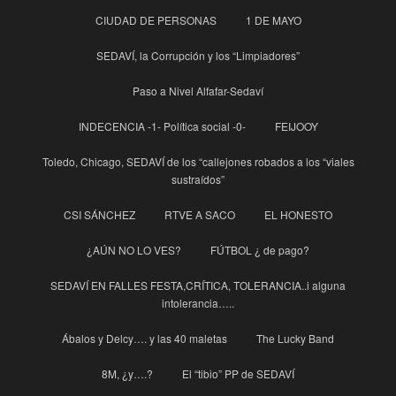
CIUDAD DE PERSONAS
1 DE MAYO
SEDAVÍ, la Corrupción y los “Limpiadores”
Paso a Nivel Alfafar-Sedaví
INDECENCIA -1- Política social -0-
FEIJOOY
Toledo, Chicago, SEDAVÍ de los “callejones robados a los “viales
sustraídos”
CSI SÁNCHEZ
RTVE A SACO
EL HONESTO
¿AÚN NO LO VES?
FÚTBOL ¿ de pago?
SEDAVÍ EN FALLES FESTA,CRÍTICA, TOLERANCIA..i alguna
intolerancia…..
Ábalos y Delcy…. y las 40 maletas
The Lucky Band
8M, ¿y….?
El “tibio” PP de SEDAVÍ