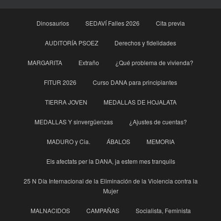
Dinosaurios
SEDAVÍ Falles 2026
Cita previa
AUDITORÍA PSOEZ
Derechos y fidelidades
MARGARITA
Extraño
¿Qué problema de vivienda?
FITUR 2026
Curso DANA para principìantes
TIERRA JOVEN
MEDALLAS DE HOJALATA
MEDALLAS Y sinvergüenzas
¿Ajustes de cuentas?
MADURO y Cia.
ÁBALOS
MEMORIA
Els afectats per la DANA, ja estem mes tranquils
25 N Día Internacional de la Eliminación de la Violencia contra la
Mujer
MALNACIDOS
CAMPAÑAS
Socialista, Feminista