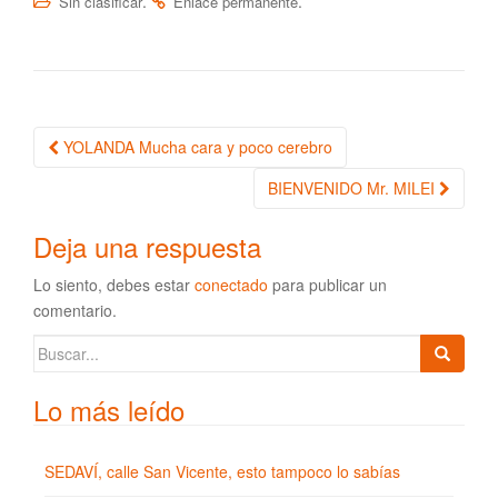
.
.
Sin clasificar
Enlace permanente
YOLANDA Mucha cara y poco cerebro
Navegación de la entrada
BIENVENIDO Mr. MILEI
Deja una respuesta
Lo siento, debes estar
conectado
para publicar un
comentario.
Buscar:
Lo más leído
SEDAVÍ, calle San Vicente, esto tampoco lo sabías