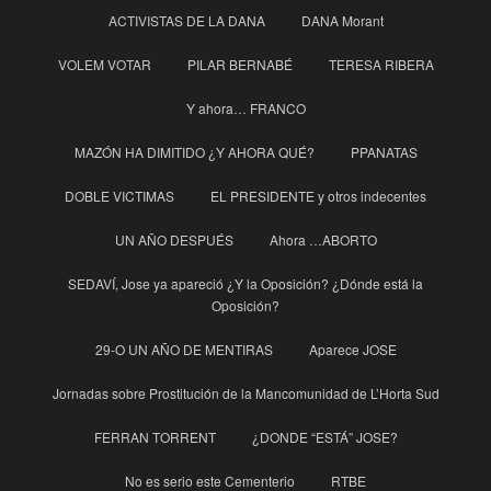
ACTIVISTAS DE LA DANA
DANA Morant
VOLEM VOTAR
PILAR BERNABÉ
TERESA RIBERA
Y ahora… FRANCO
MAZÓN HA DIMITIDO ¿Y AHORA QUÉ?
PPANATAS
DOBLE VICTIMAS
EL PRESIDENTE y otros indecentes
UN AÑO DESPUÉS
Ahora …ABORTO
SEDAVÍ, Jose ya apareció ¿Y la Oposición? ¿Dónde está la
Oposición?
29-O UN AÑO DE MENTIRAS
Aparece JOSE
Jornadas sobre Prostitución de la Mancomunidad de L’Horta Sud
FERRAN TORRENT
¿DONDE “ESTÁ” JOSE?
No es serio este Cementerio
RTBE