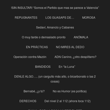
!SIN INSULTAR! “Somos el Partido que mas se parece a Valencia”
REPUGNANTES
LOS GUASAPS DE…
MOROSA
Sedaví, Amancio y Cabanes
O muy tarde o demasiado pronto
ANÓMALA
EN PRÁCTICAS
NO MIRES AL DEDO
Operación contra Mazón
ADN Canino, ¿otro despilfarro?
BANDIDOS
En “la Luna”
DENLE ALGO….. (un carguito más alto, o bicarbonato o las 2
cosas)
Bernabé, ¿y tú?
No es Humor (es política)
DERECHOS
Del nivel 2 al 112 (ahora toca 112)