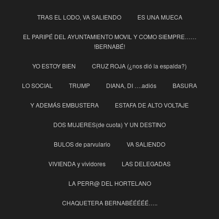
TRAS EL LODO, VA SALIENDO
ES UNA MUECA
EL PARIPÉ DEL AYUNTAMIENTO MOVIL Y COMO SIEMPRE……
!BERNABÉ!
YO ESTOY BIEN
CRUZ ROJA (¿nos dió la espalda?)
LO SOCIAL
TRUMP
DIANA, DI ….adiós
BASURA
Y ADEMÁS EMBUSTERA
ESTAFA DE ALTO VOLTAJE
DOS MUJERES(de cuota) Y UN DESTINO
BULOS de parvulario
VA SALIENDO
VIVIENDA y vividores
LAS DELEGADAS
LA PERR@ DEL HORTELANO
CHAQUETERA BERNABÉÉÉÉÉ…..