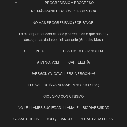
PROGRESISMO ǂ PROGRESO
NO MÁS MANIPULACIÓN PERIODISTICA
NO MÁS PROGRESISMO (POR FAVOR)
Es mejor permanecer callado y parecer tonto que hablar y
despejar las dudas definitivamente (Groucho Marx)
SI…….,PERO……..
ELS TIMEM COM VOLEM
A MI NO, YOLI
CARTELERÍA
!VERGONYA, CAVALLERS, VERGONYA!
ELS VALENCIÁNS NO SABEN VOTAR (Ximet)
CICLISMO CON CINISMO
NO LE LLAMES SUCIEDAD, LLAMALE …BIODIVERSIDAD
COSAS CHULIS…… YOLI y FRANCO
VIDAS PARA”LELAS”