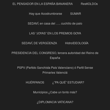
EL PENSADOR EN LA ESPAÑA BANANERA
ResKOLDOs
Hay que Acostrumbrarse
SUMAR
SEDAVÍ, en casa del ….. cuchillo de palo
LAS “JOYAS” EN LOS PREMIOS GOYA
SEDAVÍ, DE VERGÜENZA
HidroIDEOLOGÍA
PRESIDENCIA DEL CONGRESO, tercera autoridad del Reino de
España
PSPV (Partido Sanchista País Valenciano) ó Partit Sense
Primaries Valenciá
HUÉRFANOS
¿”PA QUÉ” ESTUDIAR?
Municipios ¿Cabe un tonto más?
¿DIPLOMACIA VATICANA?