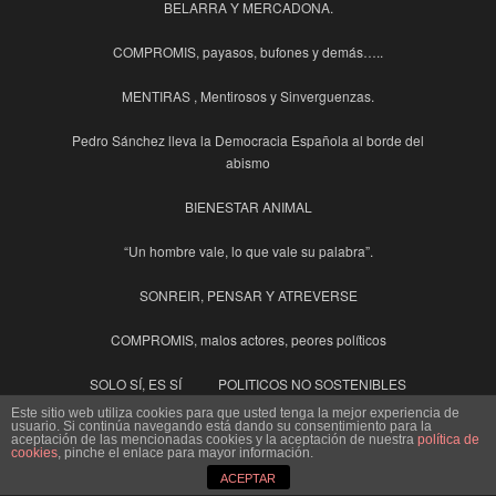
BELARRA Y MERCADONA.
COMPROMIS, payasos, bufones y demás…..
MENTIRAS , Mentirosos y Sinverguenzas.
Pedro Sánchez lleva la Democracia Española al borde del
abismo
BIENESTAR ANIMAL
“Un hombre vale, lo que vale su palabra”.
SONREIR, PENSAR Y ATREVERSE
COMPROMIS, malos actores, peores políticos
SOLO SÍ, ES SÍ
POLITICOS NO SOSTENIBLES
Este sitio web utiliza cookies para que usted tenga la mejor experiencia de
¿Es esto una Democracia?
usuario. Si continúa navegando está dando su consentimiento para la
aceptación de las mencionadas cookies y la aceptación de nuestra
política de
cookies
, pinche el enlace para mayor información.
Progresismo viene de Progreso ¿Realmente estamos
ACEPTAR
progresando?