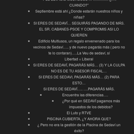
CUANDO?”
Septiembre está ahí ¿Donde estarán nuestros niños y
niñas?
SI ERES DE SEDAVÍ… SEGUIRÁS PAGANDO DE MÁS.
EL SR. CABANES-PSOE Y COMPROMIS ASI LO
QUIEREN
Edificio Multiusos, un regalo envenenado para los
vecinos de Sedaví….. y de nuevo pagarás más ( pero no
te lo contaran)…..La Veu de sedaví, sí
Libertad = Liberal
SI ERES DE SEDAVÍ, PAGARÁS MÁS… (3) Y LA CULPA
NO ES DE TU ASESOR FISCAL…
SI ERES DE SEDAVI, PAGARÁS MÁS… (2) PARA
ESTO…
SI ERES DE SEDAVÍ….. ….PAGARÁS MÁS.
Encuentra las diferencias….
¿Por qué en SEDAVÍ pagamos más
impuestos de los debidos?
El Luto y RTVE
PISCINA CUBIERTA, ¿Y AHORA QUE?
¿ Pero no era la gestión de la Piscina de Sedaví un
éxito?