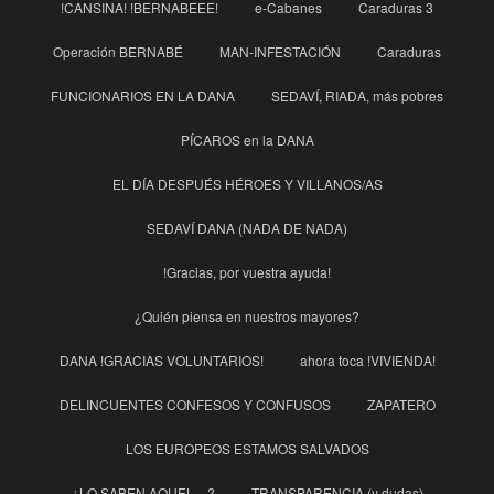
!CANSINA! !BERNABEEE!
e-Cabanes
Caraduras 3
Operación BERNABÉ
MAN-INFESTACIÓN
Caraduras
FUNCIONARIOS EN LA DANA
SEDAVÍ, RIADA, más pobres
PÍCAROS en la DANA
EL DÍA DESPUÉS HÉROES Y VILLANOS/AS
SEDAVÍ DANA (NADA DE NADA)
!Gracias, por vuestra ayuda!
¿Quién piensa en nuestros mayores?
DANA !GRACIAS VOLUNTARIOS!
ahora toca !VIVIENDA!
DELINCUENTES CONFESOS Y CONFUSOS
ZAPATERO
LOS EUROPEOS ESTAMOS SALVADOS
¿LO SABEN AQUEL…?
TRANSPARENCIA (y dudas)