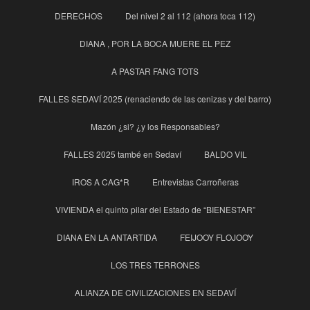
DERECHOS
Del nivel 2 al 112 (ahora toca 112)
DIANA , POR LA BOCA MUERE EL PEZ
A PASTAR FANG TOTS
FALLES SEDAVÍ 2025 (renaciendo de las cenizas y del barro)
Mazón ¿si? ¿y los Responsables?
FALLES 2025 també en Sedaví
BALDO VIL
IROS A CAG*R
Entrevistas Carroñeras
VIVIENDA el quinto pilar del Estado de “BIENESTAR”
DIANA EN LA ANTARTIDA
FEIJOOY FLOJOOY
LOS TRES TERRONES
ALIANZA DE CIVILIZACIONES EN SEDAVÍ