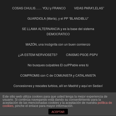
COSAS CHULIS…… YOLI y FRANCO
VIDAS PARA”LELAS”
GUARDIOLA (María), y el PP “BLANDIBLU”
SE LLAMA ALTERNANCIA y es la base del sistema
DEMOCRATICO
MAZÓN, una incógnita con un buen comienzo
¿JA ESTEM NERVIOSETS?
CINISMO PSOE-PSPV
No busques culpables El culPPable eres tú
COMPROMIS con C de COMUNISTA y CATALANISTA
Concesiones y rescates turbios, allí en Madrid y aquí en Sedaví
LA “HONORABILIDAD” DE PACTAR CON CORRUPTOS
Este sitio web utiliza cookies para que usted tenga la mejor experiencia de
usuario. Si continúa navegando está dando su consentimiento para la
aceptación de las mencionadas cookies y la aceptación de nuestra
política de
¡Haremos más! Que nadie se lleve a engaño
cookies
, pinche el enlace para mayor información.
ACEPTAR