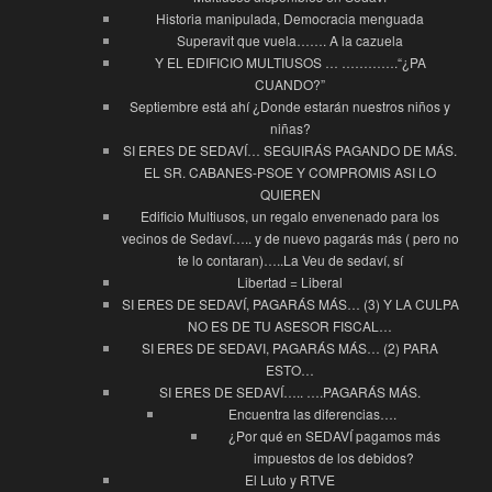
Historia manipulada, Democracia menguada
Superavit que vuela……. A la cazuela
Y EL EDIFICIO MULTIUSOS … ………….“¿PA
CUANDO?”
Septiembre está ahí ¿Donde estarán nuestros niños y
niñas?
SI ERES DE SEDAVÍ… SEGUIRÁS PAGANDO DE MÁS.
EL SR. CABANES-PSOE Y COMPROMIS ASI LO
QUIEREN
Edificio Multiusos, un regalo envenenado para los
vecinos de Sedaví….. y de nuevo pagarás más ( pero no
te lo contaran)…..La Veu de sedaví, sí
Libertad = Liberal
SI ERES DE SEDAVÍ, PAGARÁS MÁS… (3) Y LA CULPA
NO ES DE TU ASESOR FISCAL…
SI ERES DE SEDAVI, PAGARÁS MÁS… (2) PARA
ESTO…
SI ERES DE SEDAVÍ….. ….PAGARÁS MÁS.
Encuentra las diferencias….
¿Por qué en SEDAVÍ pagamos más
impuestos de los debidos?
El Luto y RTVE