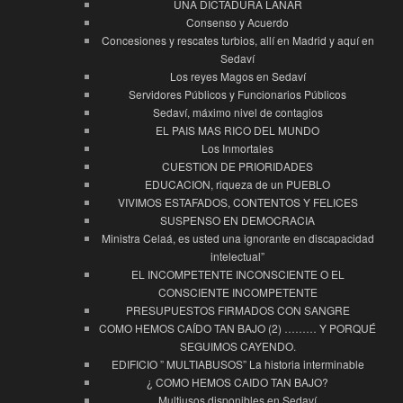
UNA DICTADURA LANAR
Consenso y Acuerdo
Concesiones y rescates turbios, allí en Madrid y aquí en
Sedaví
Los reyes Magos en Sedaví
Servidores Públicos y Funcionarios Públicos
Sedaví, máximo nivel de contagios
EL PAIS MAS RICO DEL MUNDO
Los Inmortales
CUESTION DE PRIORIDADES
EDUCACION, riqueza de un PUEBLO
VIVIMOS ESTAFADOS, CONTENTOS Y FELICES
SUSPENSO EN DEMOCRACIA
Ministra Celaá, es usted una ignorante en discapacidad
intelectual”
EL INCOMPETENTE INCONSCIENTE O EL
CONSCIENTE INCOMPETENTE
PRESUPUESTOS FIRMADOS CON SANGRE
COMO HEMOS CAÍDO TAN BAJO (2) ……… Y PORQUÉ
SEGUIMOS CAYENDO.
EDIFICIO ” MULTIABUSOS” La historia interminable
¿ COMO HEMOS CAIDO TAN BAJO?
Multiusos disponibles en Sedaví