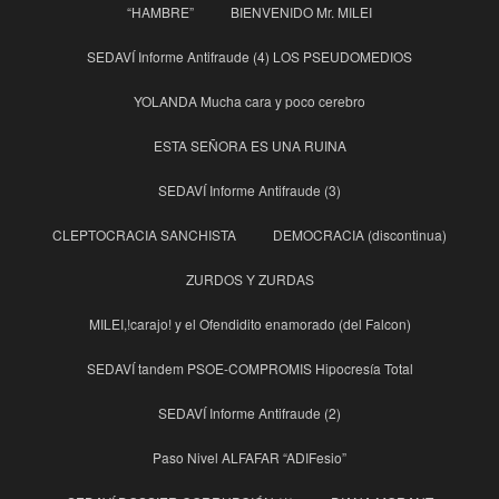
“HAMBRE”
BIENVENIDO Mr. MILEI
SEDAVÍ Informe Antifraude (4) LOS PSEUDOMEDIOS
YOLANDA Mucha cara y poco cerebro
ESTA SEÑORA ES UNA RUINA
SEDAVÍ Informe Antifraude (3)
CLEPTOCRACIA SANCHISTA
DEMOCRACIA (discontinua)
ZURDOS Y ZURDAS
MILEI,!carajo! y el Ofendidito enamorado (del Falcon)
SEDAVÍ tandem PSOE-COMPROMIS Hipocresía Total
SEDAVÍ Informe Antifraude (2)
Paso Nivel ALFAFAR “ADIFesio”