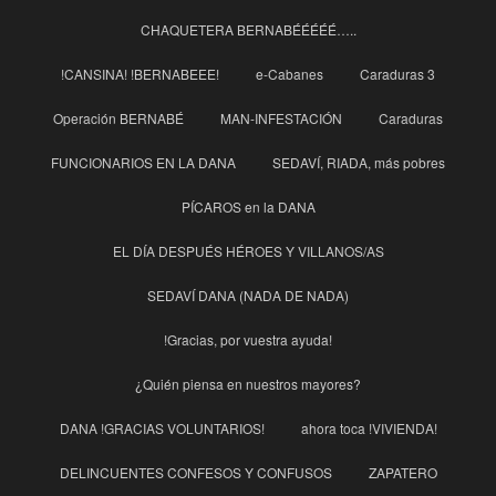
CHAQUETERA BERNABÉÉÉÉÉ…..
!CANSINA! !BERNABEEE!
e-Cabanes
Caraduras 3
Operación BERNABÉ
MAN-INFESTACIÓN
Caraduras
FUNCIONARIOS EN LA DANA
SEDAVÍ, RIADA, más pobres
PÍCAROS en la DANA
EL DÍA DESPUÉS HÉROES Y VILLANOS/AS
SEDAVÍ DANA (NADA DE NADA)
!Gracias, por vuestra ayuda!
¿Quién piensa en nuestros mayores?
DANA !GRACIAS VOLUNTARIOS!
ahora toca !VIVIENDA!
DELINCUENTES CONFESOS Y CONFUSOS
ZAPATERO