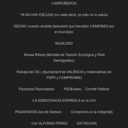
CARROÑEROS
YA NO HAY EXCUSA (no cabe decir, yo esto no lo sabía)
SEDAVÍ, nuestro alcalde descubrió que transitan CAMIONES por
el municipio
IGUALDAD
Teresa Ribera (Ministra de Traición Ecológica y Roto
Demógrafico)
Rebaja del I.B.I. (Ajuntament de VALÉNCIA y matemáticas de
PSPV y COMPROMIS)
Parecidos Razonables
PSOEeeee… Comité Federal
LA DEMOCRACIA ESPAÑOLA en la UVI
PAGAFANTAS (los de Sedaví)
Compromís (o la indignitat)
Con ALFONSO PÉREZ
DICTADURA