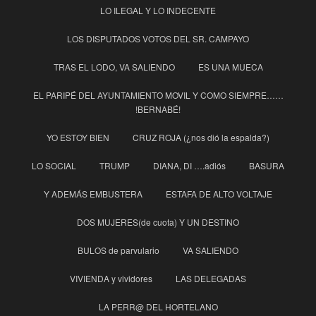
LO ILEGAL Y LO INDECENTE
LOS DISPUTADOS VOTOS DEL SR. CAMPAYO
TRAS EL LODO, VA SALIENDO
ES UNA MUECA
EL PARIPÉ DEL AYUNTAMIENTO MOVIL Y COMO SIEMPRE……
!BERNABÉ!
YO ESTOY BIEN
CRUZ ROJA (¿nos dió la espalda?)
LO SOCIAL
TRUMP
DIANA, DI ….adiós
BASURA
Y ADEMÁS EMBUSTERA
ESTAFA DE ALTO VOLTAJE
DOS MUJERES(de cuota) Y UN DESTINO
BULOS de parvulario
VA SALIENDO
VIVIENDA y vividores
LAS DELEGADAS
LA PERR@ DEL HORTELANO