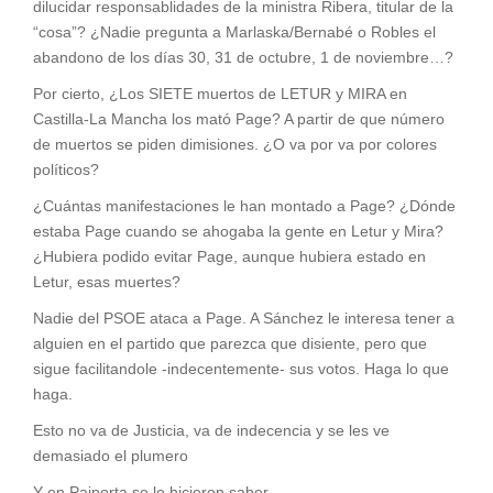
dilucidar responsablidades de la ministra Ribera, titular de la
“cosa”? ¿Nadie pregunta a Marlaska/Bernabé o Robles el
abandono de los días 30, 31 de octubre, 1 de noviembre…?
Por cierto, ¿Los SIETE muertos de LETUR y MIRA en
Castilla-La Mancha los mató Page? A partir de que número
de muertos se piden dimisiones. ¿O va por va por colores
políticos?
¿Cuántas manifestaciones le han montado a Page? ¿Dónde
estaba Page cuando se ahogaba la gente en Letur y Mira?
¿Hubiera podido evitar Page, aunque hubiera estado en
Letur, esas muertes?
Nadie del PSOE ataca a Page. A Sánchez le interesa tener a
alguien en el partido que parezca que disiente, pero que
sigue facilitandole -indecentemente- sus votos. Haga lo que
haga.
Esto no va de Justicia, va de indecencia y se les ve
demasiado el plumero
Y en Paiporta se lo hicieron saber.