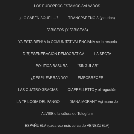
LOS EUROPEOS ESTAMOS SALVADOS
¿LO SABEN AQUEL…?
TRANSPARENCIA (y dudas)
FARISEOS (Y FARISEAS)
!YA ESTÁ BIEN! A la COMUNITAT VALENCIANA se la respeta
D(R)EGENERACIÓN DEMOCRÁTICA
LA SECTA
POLÍTICA BASURA
“SINGULAR”
¿DESPILFARRANDO?
EMPOBRECER
LAS CUATRO GRACIAS
CIAPPELLETTO y el reguetón
LA TRILOGIA DEL FANGO
DIANA MORANT Açí mane Jo
ALVISE o la cólera de Telegram
ESPAÑUELA (cada vez más cerca de VENEZUELA)