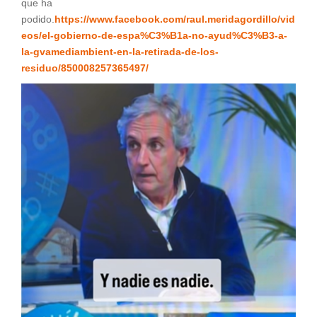
que ha
podido.
https://www.facebook.com/raul.meridagordillo/vid
eos/el-gobierno-de-espa%C3%B1a-no-ayud%C3%B3-a-
la-gvamediambient-en-la-retirada-de-los-
residuo/850008257365497/