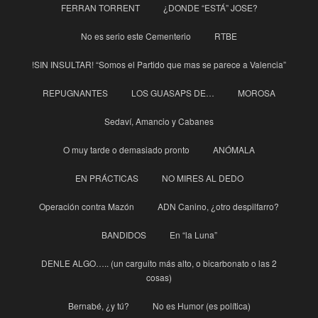
FERRAN TORRENT
¿DONDE “ESTÁ” JOSE?
No es serio este Cementerio
RTBE
!SIN INSULTAR! “Somos el Partido que mas se parece a Valencia”
REPUGNANTES
LOS GUASAPS DE…
MOROSA
Sedaví, Amancio y Cabanes
O muy tarde o demasiado pronto
ANÓMALA
EN PRÁCTICAS
NO MIRES AL DEDO
Operación contra Mazón
ADN Canino, ¿otro despilfarro?
BANDIDOS
En “la Luna”
DENLE ALGO….. (un carguito más alto, o bicarbonato o las 2
cosas)
Bernabé, ¿y tú?
No es Humor (es política)