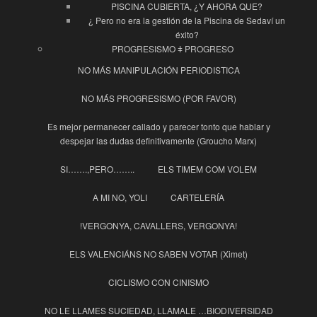
PISCINA CUBIERTA, ¿Y AHORA QUE?
¿ Pero no era la gestión de la Piscina de Sedaví un
éxito?
PROGRESISMO ǂ PROGRESO
NO MÁS MANIPULACIÓN PERIODISTICA
NO MÁS PROGRESISMO (POR FAVOR)
Es mejor permanecer callado y parecer tonto que hablar y
despejar las dudas definitivamente (Groucho Marx)
SI…….,PERO……..
ELS TIMEM COM VOLEM
A MI NO, YOLI
CARTELERÍA
!VERGONYA, CAVALLERS, VERGONYA!
ELS VALENCIÁNS NO SABEN VOTAR (Ximet)
CICLISMO CON CINISMO
NO LE LLAMES SUCIEDAD, LLAMALE …BIODIVERSIDAD