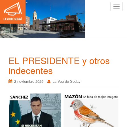
C
a
m
b
i
a
r
n
EL PRESIDENTE y otros
a
v
indecentes
e
g
2 noviembre 2025
La Veu de Sedaví
a
c
i
ó
n