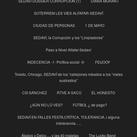
SEDAVÍ DOSSIER CORRUPCIÓN (1)
DIANA MORANT
SOTERREM LES VIES ALFAFAR-SEDAVÍ
CIUDAD DE PERSONAS
1 DE MAYO
SEDAVÍ, la Corrupción y los “Limpiadores”
Paso a Nivel Alfafar-Sedaví
INDECENCIA -1- Política social -0-
FEIJOOY
Toledo, Chicago, SEDAVÍ de los “callejones robados a los “viales
sustraídos”
CSI SÁNCHEZ
RTVE A SACO
EL HONESTO
¿AÚN NO LO VES?
FÚTBOL ¿ de pago?
SEDAVÍ EN FALLES FESTA,CRÍTICA, TOLERANCIA..i alguna
intolerancia…..
Ábalos y Delcy…. y las 40 maletas
The Lucky Band