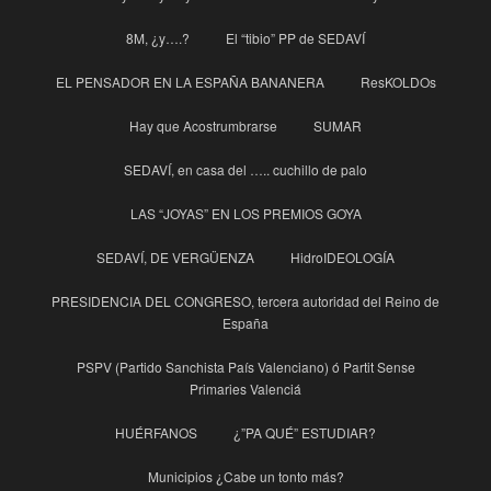
8M, ¿y….?
El “tibio” PP de SEDAVÍ
EL PENSADOR EN LA ESPAÑA BANANERA
ResKOLDOs
Hay que Acostrumbrarse
SUMAR
SEDAVÍ, en casa del ….. cuchillo de palo
LAS “JOYAS” EN LOS PREMIOS GOYA
SEDAVÍ, DE VERGÜENZA
HidroIDEOLOGÍA
PRESIDENCIA DEL CONGRESO, tercera autoridad del Reino de
España
PSPV (Partido Sanchista País Valenciano) ó Partit Sense
Primaries Valenciá
HUÉRFANOS
¿”PA QUÉ” ESTUDIAR?
Municipios ¿Cabe un tonto más?