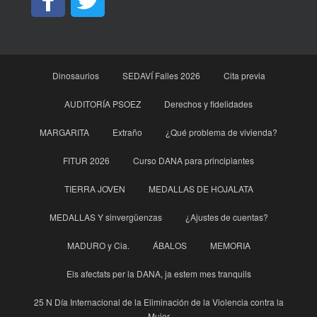
Dinosaurios
SEDAVÍ Falles 2026
Cita previa
AUDITORÍA PSOEZ
Derechos y fidelidades
MARGARITA
Extraño
¿Qué problema de vivienda?
FITUR 2026
Curso DANA para principìantes
TIERRA JOVEN
MEDALLAS DE HOJALATA
MEDALLAS Y sinvergüenzas
¿Ajustes de cuentas?
MADURO y Cia.
ÁBALOS
MEMORIA
Els afectats per la DANA, ja estem mes tranquils
25 N Día Internacional de la Eliminación de la Violencia contra la
Mujer