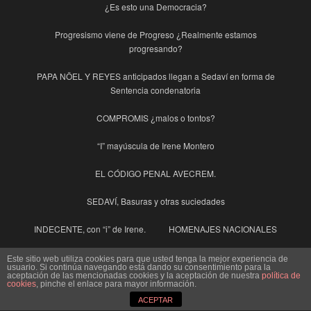
¿Es esto una Democracia?
Progresismo viene de Progreso ¿Realmente estamos
progresando?
PAPA NÖEL Y REYES anticipados llegan a Sedaví en forma de
Sentencia condenatoria
COMPROMIS ¿malos o tontos?
“I” mayúscula de Irene Montero
EL CÓDIGO PENAL AVECREM.
SEDAVÍ, Basuras y otras suciedades
INDECENTE, con “i” de Irene.
HOMENAJES NACIONALES
DE CENTENARIOS, DIAS INTERNACIONALES y otras
Este sitio web utiliza cookies para que usted tenga la mejor experiencia de
usuario. Si continúa navegando está dando su consentimiento para la
Celebraciones
aceptación de las mencionadas cookies y la aceptación de nuestra
política de
cookies
, pinche el enlace para mayor información.
AJUNTAMENT DE SEDAVÍ (molt de Postureo i de forment ni un
ACEPTAR