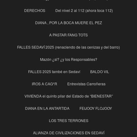
DERECHOS
Del nivel 2 al 112 (ahora toca 112)
DIANA , POR LA BOCA MUERE EL PEZ
A PASTAR FANG TOTS
FALLES SEDAVÍ 2025 (renaciendo de las cenizas y del barro)
Mazón ¿si? ¿y los Responsables?
FALLES 2025 també en Sedaví
BALDO VIL
IROS A CAG*R
Entrevistas Carroñeras
VIVIENDA el quinto pilar del Estado de “BIENESTAR”
DIANA EN LA ANTARTIDA
FEIJOOY FLOJOOY
LOS TRES TERRONES
ALIANZA DE CIVILIZACIONES EN SEDAVÍ