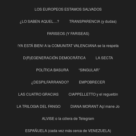
LOS EUROPEOS ESTAMOS SALVADOS
¿LO SABEN AQUEL…?
TRANSPARENCIA (y dudas)
FARISEOS (Y FARISEAS)
!YA ESTÁ BIEN! A la COMUNITAT VALENCIANA se la respeta
D(R)EGENERACIÓN DEMOCRÁTICA
LA SECTA
POLÍTICA BASURA
“SINGULAR”
¿DESPILFARRANDO?
EMPOBRECER
LAS CUATRO GRACIAS
CIAPPELLETTO y el reguetón
LA TRILOGIA DEL FANGO
DIANA MORANT Açí mane Jo
ALVISE o la cólera de Telegram
ESPAÑUELA (cada vez más cerca de VENEZUELA)