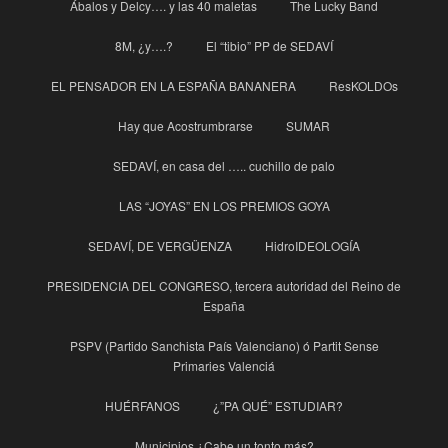
Ábalos y Delcy…. y las 40 maletas
The Lucky Band
8M, ¿y….?
El “tibio” PP de SEDAVÍ
EL PENSADOR EN LA ESPAÑA BANANERA
ResKOLDOs
Hay que Acostrumbrarse
SUMAR
SEDAVÍ, en casa del ….. cuchillo de palo
LAS “JOYAS” EN LOS PREMIOS GOYA
SEDAVÍ, DE VERGÜENZA
HidroIDEOLOGÍA
PRESIDENCIA DEL CONGRESO, tercera autoridad del Reino de
España
PSPV (Partido Sanchista País Valenciano) ó Partit Sense
Primaries Valenciá
HUÉRFANOS
¿”PA QUÉ” ESTUDIAR?
Municipios ¿Cabe un tonto más?