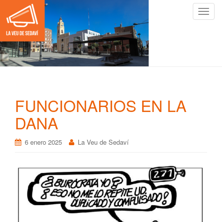
C
a
m
b
i
a
r
n
FUNCIONARIOS EN LA
a
v
DANA
e
g
6 enero 2025
La Veu de Sedaví
a
c
i
ó
n