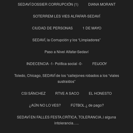
SEDAVÍ DOSSIER CORRUPCIÓN (1)
DIANA MORANT
SOTERREM LES VIES ALFAFAR-SEDAVÍ
CIUDAD DE PERSONAS
1 DE MAYO
SEDAVÍ, la Corrupción y los “Limpiadores”
Paso a Nivel Alfafar-Sedaví
INDECENCIA -1- Política social -0-
FEIJOOY
Toledo, Chicago, SEDAVÍ de los “callejones robados a los “viales
sustraídos”
CSI SÁNCHEZ
RTVE A SACO
EL HONESTO
¿AÚN NO LO VES?
FÚTBOL ¿ de pago?
SEDAVÍ EN FALLES FESTA,CRÍTICA, TOLERANCIA..i alguna
intolerancia…..