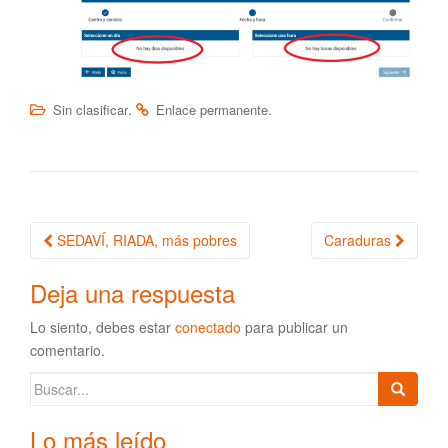
.
.
Sin clasificar
Enlace permanente
SEDAVÍ, RIADA, más pobres
Caraduras
Navegación de la entrada
Deja una respuesta
Lo siento, debes estar
conectado
para publicar un
comentario.
Buscar:
Lo más leído