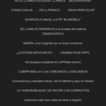
NO LE LLAMES SUCIEDAD, LLAMALE …BIODIVERSIDAD
COSAS CHULIS…… YOLI y FRANCO
VIDAS PARA”LELAS”
GUARDIOLA (María), y el PP “BLANDIBLU”
SE LLAMA ALTERNANCIA y es la base del sistema
DEMOCRATICO
MAZÓN, una incógnita con un buen comienzo
¿JA ESTEM NERVIOSETS?
CINISMO PSOE-PSPV
No busques culpables El culPPable eres tú
COMPROMIS con C de COMUNISTA y CATALANISTA
Concesiones y rescates turbios, allí en Madrid y aquí en Sedaví
LA “HONORABILIDAD” DE PACTAR CON CORRUPTOS
¡Haremos más! Que nadie se lleve a engaño