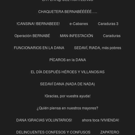
CHAQUETERA BERNABÉÉÉÉÉ…..
!CANSINA! !BERNABEEE!
e-Cabanes
Caraduras 3
Operación BERNABÉ
MAN-INFESTACIÓN
Caraduras
FUNCIONARIOS EN LA DANA
SEDAVÍ, RIADA, más pobres
PÍCAROS en la DANA
EL DÍA DESPUÉS HÉROES Y VILLANOS/AS
SEDAVÍ DANA (NADA DE NADA)
!Gracias, por vuestra ayuda!
¿Quién piensa en nuestros mayores?
DANA !GRACIAS VOLUNTARIOS!
ahora toca !VIVIENDA!
DELINCUENTES CONFESOS Y CONFUSOS
ZAPATERO