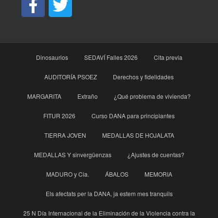
Dinosaurios
SEDAVÍ Falles 2026
Cita previa
AUDITORÍA PSOEZ
Derechos y fidelidades
MARGARITA
Extraño
¿Qué problema de vivienda?
FITUR 2026
Curso DANA para principìantes
TIERRA JOVEN
MEDALLAS DE HOJALATA
MEDALLAS Y sinvergüenzas
¿Ajustes de cuentas?
MADURO y Cia.
ÁBALOS
MEMORIA
Els afectats per la DANA, ja estem mes tranquils
25 N Día Internacional de la Eliminación de la Violencia contra la