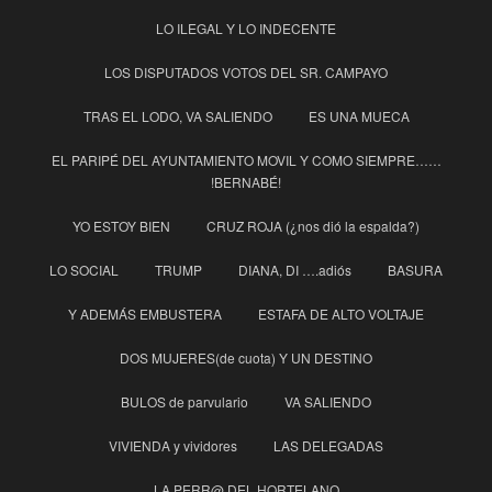
LO ILEGAL Y LO INDECENTE
LOS DISPUTADOS VOTOS DEL SR. CAMPAYO
TRAS EL LODO, VA SALIENDO
ES UNA MUECA
EL PARIPÉ DEL AYUNTAMIENTO MOVIL Y COMO SIEMPRE……
!BERNABÉ!
YO ESTOY BIEN
CRUZ ROJA (¿nos dió la espalda?)
LO SOCIAL
TRUMP
DIANA, DI ….adiós
BASURA
Y ADEMÁS EMBUSTERA
ESTAFA DE ALTO VOLTAJE
DOS MUJERES(de cuota) Y UN DESTINO
BULOS de parvulario
VA SALIENDO
VIVIENDA y vividores
LAS DELEGADAS
LA PERR@ DEL HORTELANO