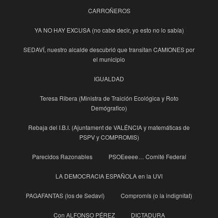
CARROÑEROS
YA NO HAY EXCUSA (no cabe decir, yo esto no lo sabía)
SEDAVÍ, nuestro alcalde descubrió que transitan CAMIONES por
el municipio
IGUALDAD
Teresa Ribera (Ministra de Traición Ecológica y Roto
Demógrafico)
Rebaja del I.B.I. (Ajuntament de VALÉNCIA y matemáticas de
PSPV y COMPROMIS)
Parecidos Razonables
PSOEeeee… Comité Federal
LA DEMOCRACIA ESPAÑOLA en la UVI
PAGAFANTAS (los de Sedaví)
Compromís (o la indignitat)
Con ALFONSO PÉREZ
DICTADURA