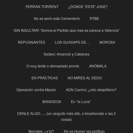
FERRAN TORRENT
¿DONDE “ESTÁ” JOSE?
No es serio este Cementerio
RTBE
!SIN INSULTAR! “Somos el Partido que mas se parece a Valencia”
REPUGNANTES
LOS GUASAPS DE…
MOROSA
Sedaví, Amancio y Cabanes
O muy tarde o demasiado pronto
ANÓMALA
EN PRÁCTICAS
NO MIRES AL DEDO
Operación contra Mazón
ADN Canino, ¿otro despilfarro?
BANDIDOS
En “la Luna”
DENLE ALGO….. (un carguito más alto, o bicarbonato o las 2
cosas)
Bernabé, ¿y tú?
No es Humor (es política)