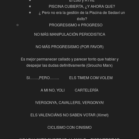
PISCINA CUBIERTA, ¿Y AHORA QUE?
¿ Pero no era la gestión de la Piscina de Sedaví un
éxito?
PROGRESISMO ǂ PROGRESO
NO MÁS MANIPULACIÓN PERIODISTICA
NO MÁS PROGRESISMO (POR FAVOR)
Es mejor permanecer callado y parecer tonto que hablar y
despejar las dudas definitivamente (Groucho Marx)
SI…….,PERO……..
ELS TIMEM COM VOLEM
A MI NO, YOLI
CARTELERÍA
!VERGONYA, CAVALLERS, VERGONYA!
ELS VALENCIÁNS NO SABEN VOTAR (Ximet)
CICLISMO CON CINISMO