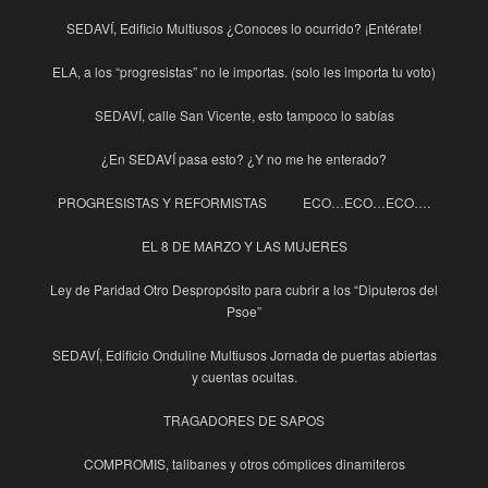
SEDAVÍ, Edificio Multiusos ¿Conoces lo ocurrido? ¡Entérate!
ELA, a los “progresistas” no le importas. (solo les importa tu voto)
SEDAVÍ, calle San Vicente, esto tampoco lo sabías
¿En SEDAVÍ pasa esto? ¿Y no me he enterado?
PROGRESISTAS Y REFORMISTAS
ECO…ECO…ECO….
EL 8 DE MARZO Y LAS MUJERES
Ley de Paridad Otro Despropósito para cubrir a los “Diputeros del
Psoe”
SEDAVÍ, Edificio Onduline Multiusos Jornada de puertas abiertas
y cuentas ocultas.
TRAGADORES DE SAPOS
COMPROMIS, talibanes y otros cómplices dinamiteros