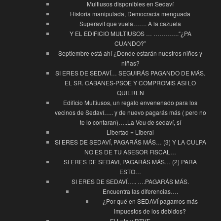
Multiusos disponibles en Sedaví
Historia manipulada, Democracia menguada
Superavit que vuela……. A la cazuela
Y EL EDIFICIO MULTIUSOS … ………….“¿PA
CUANDO?”
Septiembre está ahí ¿Donde estarán nuestros niños y
niñas?
SI ERES DE SEDAVÍ… SEGUIRÁS PAGANDO DE MÁS.
EL SR. CABANES-PSOE Y COMPROMIS ASI LO
QUIEREN
Edificio Multiusos, un regalo envenenado para los
vecinos de Sedaví….. y de nuevo pagarás más ( pero no
te lo contaran)…..La Veu de sedaví, sí
Libertad = Liberal
SI ERES DE SEDAVÍ, PAGARÁS MÁS… (3) Y LA CULPA
NO ES DE TU ASESOR FISCAL…
SI ERES DE SEDAVI, PAGARÁS MÁS… (2) PARA
ESTO…
SI ERES DE SEDAVÍ….. ….PAGARÁS MÁS.
Encuentra las diferencias….
¿Por qué en SEDAVÍ pagamos más
impuestos de los debidos?
El Luto y RTVE