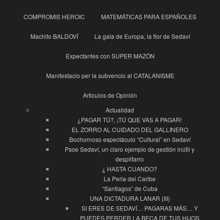
COMPROMIS HEROIC
MATEMÁTICAS PARA ESPAÑOLES
Machito BALDOVÍ
La gala de Europa, la flor de Sedaví
Expectantes con SUPER MAZÓN
Manifestacio per la subvencio al CATALANISME
Articulos de Opinión
Actualidad
¿PAGAR TÚ?, ¡TÚ QUE VAS A PAGAR!
EL ZORRO AL CUIDADO DEL GALLINERO
Bochornoso espectáculo “Cultural” en Sedaví
Psoe Sedaví, un claro ejemplo de gestión inútil y
despilfarro
¿ HASTA CUANDO?
La Perla del Caribe
“Santiagos” de Cuba
UNA DICTADURA LANAR (III)
SI ERES DE SEDAVÍ… PAGARAS MÁS… Y
PUEDES PERDER LA BECA DE TUS HIJOS