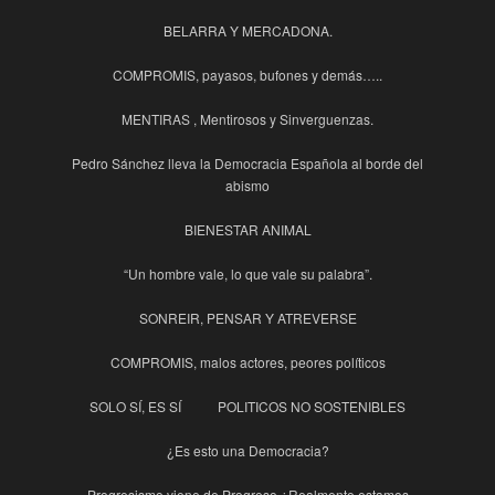
BELARRA Y MERCADONA.
COMPROMIS, payasos, bufones y demás…..
MENTIRAS , Mentirosos y Sinverguenzas.
Pedro Sánchez lleva la Democracia Española al borde del
abismo
BIENESTAR ANIMAL
“Un hombre vale, lo que vale su palabra”.
SONREIR, PENSAR Y ATREVERSE
COMPROMIS, malos actores, peores políticos
SOLO SÍ, ES SÍ
POLITICOS NO SOSTENIBLES
¿Es esto una Democracia?
Progresismo viene de Progreso ¿Realmente estamos