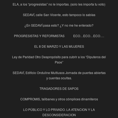
ELA, a los “progresistas” no le importas. (solo les importa tu voto)
SEDAVÍ, calle San Vicente, esto tampoco lo sabías
¿En SEDAVÍ pasa esto? ¿Y no me he enterado?
PROGRESISTAS Y REFORMISTAS
ECO…ECO…ECO….
EL 8 DE MARZO Y LAS MUJERES
Ley de Paridad Otro Despropósito para cubrir a los “Diputeros del
Psoe”
SEDAVÍ, Edificio Onduline Multiusos Jornada de puertas abiertas
y cuentas ocultas.
TRAGADORES DE SAPOS
COMPROMIS, talibanes y otros cómplices dinamiteros
LO PÚBLICO Y LO PRIVADO. LA ATENCION Y LA
DESCONSIDERACION