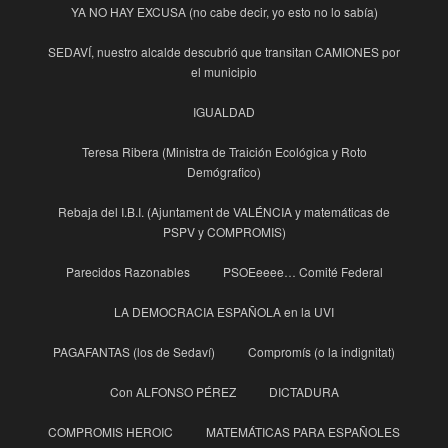
YA NO HAY EXCUSA (no cabe decir, yo esto no lo sabía)
SEDAVÍ, nuestro alcalde descubrió que transitan CAMIONES por
el municipio
IGUALDAD
Teresa Ribera (Ministra de Traición Ecológica y Roto
Demógrafico)
Rebaja del I.B.I. (Ajuntament de VALÉNCIA y matemáticas de
PSPV y COMPROMIS)
Parecidos Razonables
PSOEeeee… Comité Federal
LA DEMOCRACIA ESPAÑOLA en la UVI
PAGAFANTAS (los de Sedaví)
Compromís (o la indignitat)
Con ALFONSO PÉREZ
DICTADURA
COMPROMIS HEROIC
MATEMÁTICAS PARA ESPAÑOLES