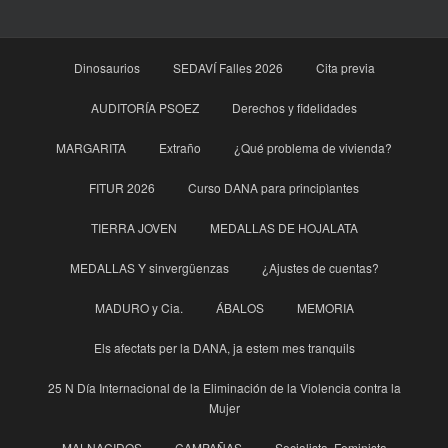
Dinosaurios
SEDAVÍ Falles 2026
Cita previa
AUDITORÍA PSOEZ
Derechos y fidelidades
MARGARITA
Extraño
¿Qué problema de vivienda?
FITUR 2026
Curso DANA para principìantes
TIERRA JOVEN
MEDALLAS DE HOJALATA
MEDALLAS Y sinvergüenzas
¿Ajustes de cuentas?
MADURO y Cia.
ÁBALOS
MEMORIA
Els afectats per la DANA, ja estem mes tranquils
25 N Día Internacional de la Eliminación de la Violencia contra la
Mujer
MALNACIDOS
CAMPAÑAS
Socialista, Feminista