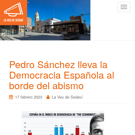
C
a
m
b
i
a
r
n
Pedro Sánchez lleva la
a
v
Democracia Española al
e
borde del abismo
g
a
17 febrero 2023
La Veu de Sedaví
c
i
ó
n