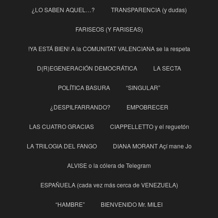
¿LO SABEN AQUEL…?
TRANSPARENCIA (y dudas)
FARISEOS (Y FARISEAS)
!YA ESTÁ BIEN! A la COMUNITAT VALENCIANA se la respeta
D(R)EGENERACIÓN DEMOCRÁTICA
LA SECTA
POLÍTICA BASURA
“SINGULAR”
¿DESPILFARRANDO?
EMPOBRECER
LAS CUATRO GRACIAS
CIAPPELLETTO y el reguetón
LA TRILOGIA DEL FANGO
DIANA MORANT Açí mane Jo
ALVISE o la cólera de Telegram
ESPAÑUELA (cada vez más cerca de VENEZUELA)
“HAMBRE”
BIENVENIDO Mr. MILEI