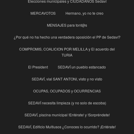
Elecciones municipales y CIUDADANOS Sedaví
MERCAVOTOS
Hermano, yo no te creo
MENSAJES para tont@s
¿Por qué no ha hecho una verdadera oposición el PP de Sedaví?
COMPROMIS, COALICION POR MELILLA y El acuerdo del
TURIA
El President
SEDAVÍ un pueblo estancado
SEDAVÍ, vial SANT ANTONI, visto y no visto
OCUPAS, OCUPADOS y OCURRENCIAS
SEDAVÍ necesita limpieza (y no solo de escoba)
SEDAVÍ, piscina municipal !Entérate! y !Sorpréndete!
SEDAVÍ, Edificio Multiusos ¿Conoces lo ocurrido? ¡Entérate!