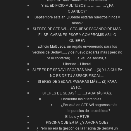
Y EL EDIFICIO MULTIUSOS … ………….“¿PA
CUANDO?”
Septiembre está ahí ¿Donde estarán nuestros niños y
niñas?
SI ERES DE SEDAVÍ… SEGUIRÁS PAGANDO DE MÁS.
EL SR. CABANES-PSOE Y COMPROMIS ASI LO
QUIEREN
Edificio Multiusos, un regalo envenenado para los
vecinos de Sedaví….. y de nuevo pagarás más ( pero no
te lo contaran)…..La Veu de sedaví, sí
Libertad = Liberal
SI ERES DE SEDAVÍ, PAGARÁS MÁS… (3) Y LA CULPA
NO ES DE TU ASESOR FISCAL…
SI ERES DE SEDAVI, PAGARÁS MÁS… (2) PARA
ESTO…
SI ERES DE SEDAVÍ….. ….PAGARÁS MÁS.
Encuentra las diferencias….
¿Por qué en SEDAVÍ pagamos más
impuestos de los debidos?
El Luto y RTVE
PISCINA CUBIERTA, ¿Y AHORA QUE?
¿ Pero no era la gestión de la Piscina de Sedaví un