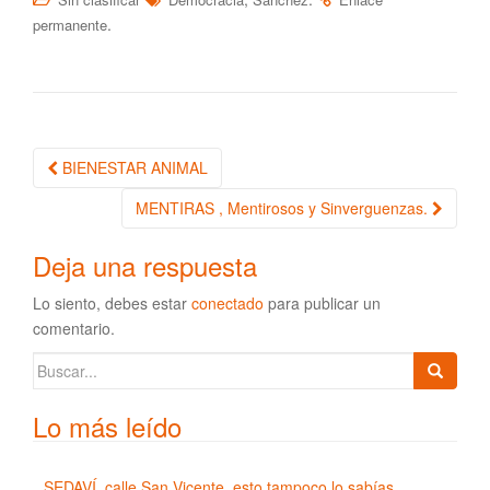
.
permanente
BIENESTAR ANIMAL
Navegación de la entrada
MENTIRAS , Mentirosos y Sinverguenzas.
Deja una respuesta
Lo siento, debes estar
conectado
para publicar un
comentario.
Buscar:
Lo más leído
SEDAVÍ, calle San Vicente, esto tampoco lo sabías