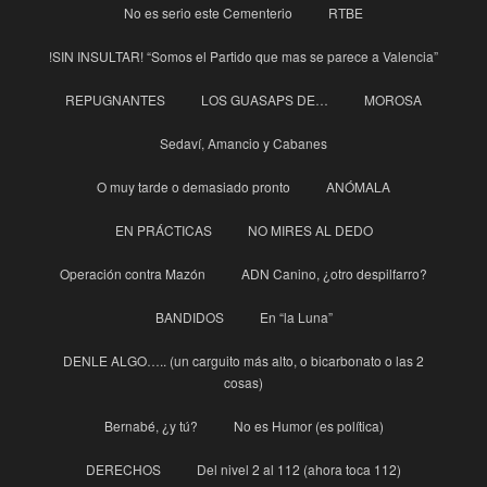
No es serio este Cementerio
RTBE
!SIN INSULTAR! “Somos el Partido que mas se parece a Valencia”
REPUGNANTES
LOS GUASAPS DE…
MOROSA
Sedaví, Amancio y Cabanes
O muy tarde o demasiado pronto
ANÓMALA
EN PRÁCTICAS
NO MIRES AL DEDO
Operación contra Mazón
ADN Canino, ¿otro despilfarro?
BANDIDOS
En “la Luna”
DENLE ALGO….. (un carguito más alto, o bicarbonato o las 2
cosas)
Bernabé, ¿y tú?
No es Humor (es política)
DERECHOS
Del nivel 2 al 112 (ahora toca 112)