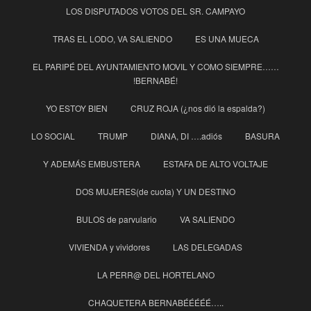
LOS DISPUTADOS VOTOS DEL SR. CAMPAYO
TRAS EL LODO, VA SALIENDO
ES UNA MUECA
EL PARIPÉ DEL AYUNTAMIENTO MOVIL Y COMO SIEMPRE……
!BERNABÉ!
YO ESTOY BIEN
CRUZ ROJA (¿nos dió la espalda?)
LO SOCIAL
TRUMP
DIANA, DI ….adiós
BASURA
Y ADEMÁS EMBUSTERA
ESTAFA DE ALTO VOLTAJE
DOS MUJERES(de cuota) Y UN DESTINO
BULOS de parvulario
VA SALIENDO
VIVIENDA y vividores
LAS DELEGADAS
LA PERR@ DEL HORTELANO
CHAQUETERA BERNABÉÉÉÉÉ…..