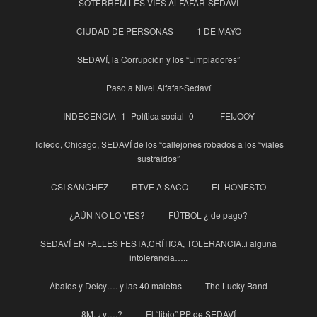
SOTERREM LES VIES ALFAFAR-SEDAVÍ
CIUDAD DE PERSONAS
1 DE MAYO
SEDAVÍ, la Corrupción y los “Limpiadores”
Paso a Nivel Alfafar-Sedaví
INDECENCIA -1- Política social -0-
FEIJOOY
Toledo, Chicago, SEDAVÍ de los “callejones robados a los “viales
sustraídos”
CSI SÁNCHEZ
RTVE A SACO
EL HONESTO
¿AÚN NO LO VES?
FÚTBOL ¿ de pago?
SEDAVÍ EN FALLES FESTA,CRÍTICA, TOLERANCIA..i alguna
intolerancia…..
Ábalos y Delcy…. y las 40 maletas
The Lucky Band
8M, ¿y….?
El “tibio” PP de SEDAVÍ