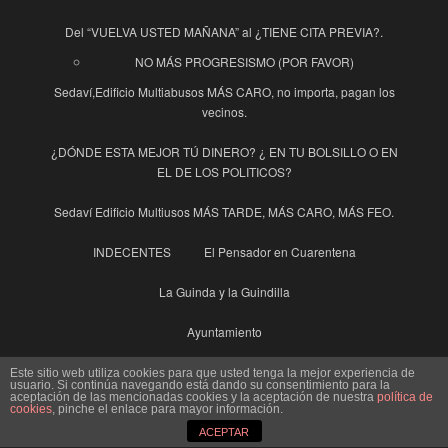
Del “VUELVA USTED MAÑANA” al ¿TIENE CITA PREVIA?.
NO MÁS PROGRESISMO (POR FAVOR)
Sedaví,Edificio Multiabusos MÁS CARO, no importa, pagan los
vecinos.
¿DÓNDE ESTA MEJOR TÚ DINERO? ¿ EN TU BOLSILLO O EN
EL DE LOS POLITICOS?
Sedaví Edificio Multiusos MÁS TARDE, MÁS CARO, MÁS FEO.
INDECENTES
El Pensador en Cuarentena
La Guinda y la Guindilla
Ayuntamiento
Enhorabuena al Pueblo de Sedaví
Este sitio web utiliza cookies para que usted tenga la mejor experiencia de
SEDAVI, UN AYUNTAMIENTO OPACO, PERO QUE MUY
usuario. Si continúa navegando está dando su consentimiento para la
aceptación de las mencionadas cookies y la aceptación de nuestra
política de
OPACO…. Y CARO, MUY CARO
cookies
, pinche el enlace para mayor información.
La Voz de los Vecinos
Contacta con nosotros
ACEPTAR