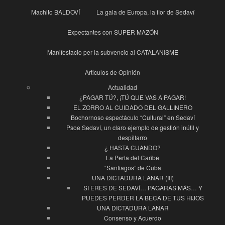
Machito BALDOVÍ
La gala de Europa, la flor de Sedaví
Expectantes con SUPER MAZÓN
Manifestacio per la subvencio al CATALANISME
Articulos de Opinión
Actualidad
¿PAGAR TÚ?, ¡TÚ QUE VAS A PAGAR!
EL ZORRO AL CUIDADO DEL GALLINERO
Bochornoso espectáculo “Cultural” en Sedaví
Psoe Sedaví, un claro ejemplo de gestión inútil y
despilfarro
¿ HASTA CUANDO?
La Perla del Caribe
“Santiagos” de Cuba
UNA DICTADURA LANAR (III)
SI ERES DE SEDAVÍ… PAGARAS MÁS… Y
PUEDES PERDER LA BECA DE TUS HIJOS
UNA DICTADURA LANAR
Consenso y Acuerdo