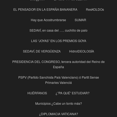
EL PENSADOR EN LA ESPAÑA BANANERA
ResKOLDOs
Hay que Acostrumbrarse
SUMAR
SEDAVÍ, en casa del ….. cuchillo de palo
LAS “JOYAS” EN LOS PREMIOS GOYA
SEDAVÍ, DE VERGÜENZA
HidroIDEOLOGÍA
PRESIDENCIA DEL CONGRESO, tercera autoridad del Reino de
España
PSPV (Partido Sanchista País Valenciano) ó Partit Sense
Primaries Valenciá
HUÉRFANOS
¿”PA QUÉ” ESTUDIAR?
Municipios ¿Cabe un tonto más?
¿DIPLOMACIA VATICANA?