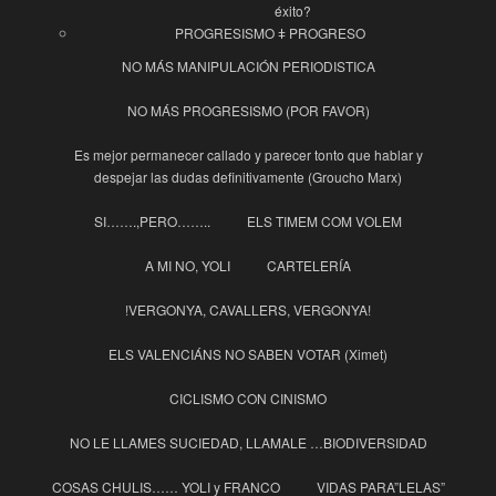
éxito?
PROGRESISMO ǂ PROGRESO
NO MÁS MANIPULACIÓN PERIODISTICA
NO MÁS PROGRESISMO (POR FAVOR)
Es mejor permanecer callado y parecer tonto que hablar y
despejar las dudas definitivamente (Groucho Marx)
SI…….,PERO……..
ELS TIMEM COM VOLEM
A MI NO, YOLI
CARTELERÍA
!VERGONYA, CAVALLERS, VERGONYA!
ELS VALENCIÁNS NO SABEN VOTAR (Ximet)
CICLISMO CON CINISMO
NO LE LLAMES SUCIEDAD, LLAMALE …BIODIVERSIDAD
COSAS CHULIS…… YOLI y FRANCO
VIDAS PARA”LELAS”