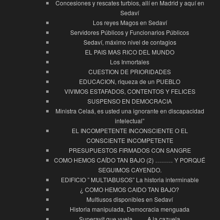
Concesiones y rescates turbios, allí en Madrid y aquí en
Sedaví
Los reyes Magos en Sedaví
Servidores Públicos y Funcionarios Públicos
Sedaví, máximo nivel de contagios
EL PAIS MAS RICO DEL MUNDO
Los Inmortales
CUESTION DE PRIORIDADES
EDUCACION, riqueza de un PUEBLO
VIVIMOS ESTAFADOS, CONTENTOS Y FELICES
SUSPENSO EN DEMOCRACIA
Ministra Celaá, es usted una ignorante en discapacidad
intelectual”
EL INCOMPETENTE INCONSCIENTE O EL
CONSCIENTE INCOMPETENTE
PRESUPUESTOS FIRMADOS CON SANGRE
COMO HEMOS CAÍDO TAN BAJO (2) ……… Y PORQUÉ
SEGUIMOS CAYENDO.
EDIFICIO ” MULTIABUSOS” La historia interminable
¿ COMO HEMOS CAIDO TAN BAJO?
Multiusos disponibles en Sedaví
Historia manipulada, Democracia menguada
Superavit que vuela……. A la cazuela