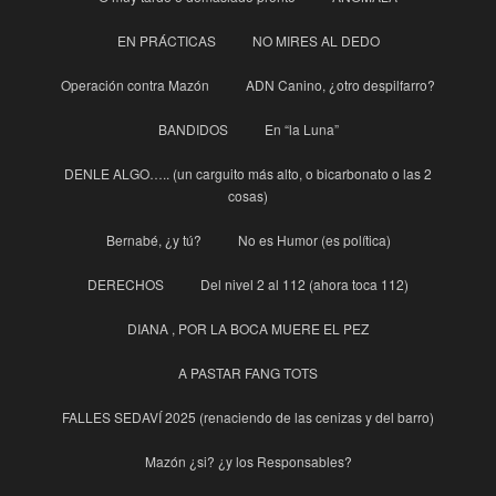
EN PRÁCTICAS
NO MIRES AL DEDO
Operación contra Mazón
ADN Canino, ¿otro despilfarro?
BANDIDOS
En “la Luna”
DENLE ALGO….. (un carguito más alto, o bicarbonato o las 2
cosas)
Bernabé, ¿y tú?
No es Humor (es política)
DERECHOS
Del nivel 2 al 112 (ahora toca 112)
DIANA , POR LA BOCA MUERE EL PEZ
A PASTAR FANG TOTS
FALLES SEDAVÍ 2025 (renaciendo de las cenizas y del barro)
Mazón ¿si? ¿y los Responsables?