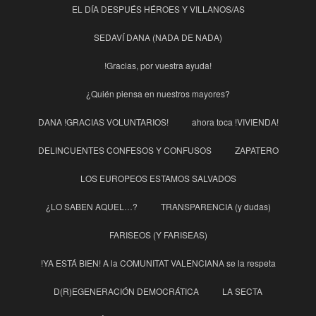
EL DÍA DESPUÉS HÉROES Y VILLANOS/AS
SEDAVÍ DANA (NADA DE NADA)
!Gracias, por vuestra ayuda!
¿Quién piensa en nuestros mayores?
DANA !GRACIAS VOLUNTARIOS!
ahora toca !VIVIENDA!
DELINCUENTES CONFESOS Y CONFUSOS
ZAPATERO
LOS EUROPEOS ESTAMOS SALVADOS
¿LO SABEN AQUEL…?
TRANSPARENCIA (y dudas)
FARISEOS (Y FARISEAS)
!YA ESTÁ BIEN! A la COMUNITAT VALENCIANA se la respeta
D(R)EGENERACIÓN DEMOCRÁTICA
LA SECTA