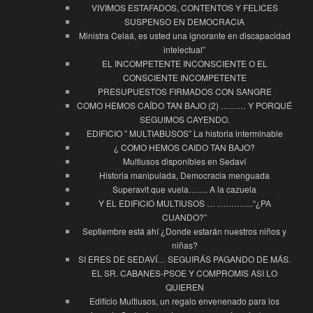
VIVIMOS ESTAFADOS, CONTENTOS Y FELICES
SUSPENSO EN DEMOCRACIA
Ministra Celaá, es usted una ignorante en discapacidad
intelectual”
EL INCOMPETENTE INCONSCIENTE O EL
CONSCIENTE INCOMPETENTE
PRESUPUESTOS FIRMADOS CON SANGRE
COMO HEMOS CAÍDO TAN BAJO (2) ……… Y PORQUÉ
SEGUIMOS CAYENDO.
EDIFICIO ” MULTIABUSOS” La historia interminable
¿ COMO HEMOS CAIDO TAN BAJO?
Multiusos disponibles en Sedaví
Historia manipulada, Democracia menguada
Superavit que vuela……. A la cazuela
Y EL EDIFICIO MULTIUSOS … ………….“¿PA
CUANDO?”
Septiembre está ahí ¿Donde estarán nuestros niños y
niñas?
SI ERES DE SEDAVÍ… SEGUIRÁS PAGANDO DE MÁS.
EL SR. CABANES-PSOE Y COMPROMIS ASI LO
QUIEREN
Edificio Multiusos, un regalo envenenado para los