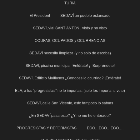
TURIA
El President
SEDAVÍ un pueblo estancado
SEDAVÍ, vial SANT ANTONI, visto y no visto
OCUPAS, OCUPADOS y OCURRENCIAS
SEDAVÍ necesita limpieza (y no solo de escoba)
SEDAVÍ, piscina municipal !Entérate! y !Sorpréndete!
SEDAVÍ, Edificio Multiusos ¿Conoces lo ocurrido? ¡Entérate!
ELA, a los “progresistas” no le importas. (solo les importa tu voto)
SEDAVÍ, calle San Vicente, esto tampoco lo sabías
¿En SEDAVÍ pasa esto? ¿Y no me he enterado?
PROGRESISTAS Y REFORMISTAS
ECO…ECO…ECO….