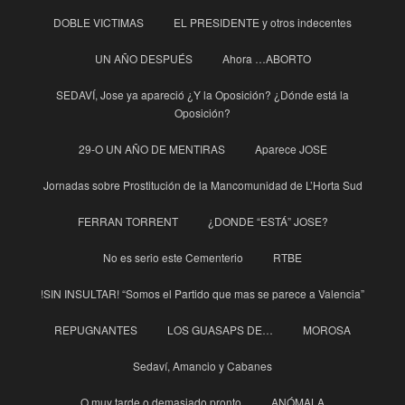
DOBLE VICTIMAS
EL PRESIDENTE y otros indecentes
UN AÑO DESPUÉS
Ahora …ABORTO
SEDAVÍ, Jose ya apareció ¿Y la Oposición? ¿Dónde está la
Oposición?
29-O UN AÑO DE MENTIRAS
Aparece JOSE
Jornadas sobre Prostitución de la Mancomunidad de L’Horta Sud
FERRAN TORRENT
¿DONDE “ESTÁ” JOSE?
No es serio este Cementerio
RTBE
!SIN INSULTAR! “Somos el Partido que mas se parece a Valencia”
REPUGNANTES
LOS GUASAPS DE…
MOROSA
Sedaví, Amancio y Cabanes
O muy tarde o demasiado pronto
ANÓMALA