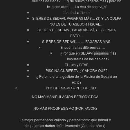
vecinos de Sedaví….. y de nuevo pagarás más ( pero no
te lo contaran)…..La Veu de sedaví, sí
Libertad = Liberal
SI ERES DE SEDAVÍ, PAGARÁS MÁS… (3) Y LA CULPA
NO ES DE TU ASESOR FISCAL…
SI ERES DE SEDAVI, PAGARÁS MÁS… (2) PARA
ESTO…
SI ERES DE SEDAVÍ….. ….PAGARÁS MÁS.
Encuentra las diferencias….
¿Por qué en SEDAVÍ pagamos más
impuestos de los debidos?
El Luto y RTVE
PISCINA CUBIERTA, ¿Y AHORA QUE?
¿ Pero no era la gestión de la Piscina de Sedaví un
éxito?
PROGRESISMO ǂ PROGRESO
NO MÁS MANIPULACIÓN PERIODISTICA
NO MÁS PROGRESISMO (POR FAVOR)
Es mejor permanecer callado y parecer tonto que hablar y
despejar las dudas definitivamente (Groucho Marx)