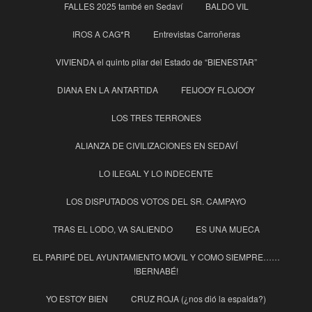
FALLES 2025 també en Sedaví
BALDO VIL
IROS A CAG*R
Entrevistas Carroñeras
VIVIENDA el quinto pilar del Estado de “BIENESTAR”
DIANA EN LA ANTARTIDA
FEIJOOY FLOJOOY
LOS TRES TERRONES
ALIANZA DE CIVILIZACIONES EN SEDAVÍ
LO ILEGAL Y LO INDECENTE
LOS DISPUTADOS VOTOS DEL SR. CAMPAYO
TRAS EL LODO, VA SALIENDO
ES UNA MUECA
EL PARIPÉ DEL AYUNTAMIENTO MOVIL Y COMO SIEMPRE……
!BERNABÉ!
YO ESTOY BIEN
CRUZ ROJA (¿nos dió la espalda?)