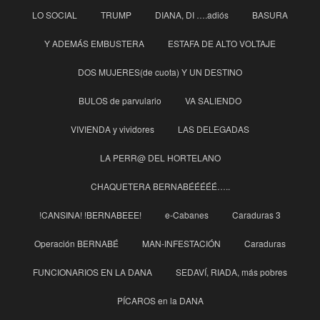
LO SOCIAL
TRUMP
DIANA, DI ….adiós
BASURA
Y ADEMÁS EMBUSTERA
ESTAFA DE ALTO VOLTAJE
DOS MUJERES(de cuota) Y UN DESTINO
BULOS de parvulario
VA SALIENDO
VIVIENDA y vividores
LAS DELEGADAS
LA PERR@ DEL HORTELANO
CHAQUETERA BERNABÉÉÉÉÉ…..
!CANSINA! !BERNABEEE!
e-Cabanes
Caraduras 3
Operación BERNABÉ
MAN-INFESTACIÓN
Caraduras
FUNCIONARIOS EN LA DANA
SEDAVÍ, RIADA, más pobres
PÍCAROS en la DANA