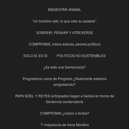
BIENESTAR ANIMAL
“Un hombre vale, lo que vale su palabra”.
SONREIR, PENSAR Y ATREVERSE
COMPROMIS, malos actores, peores políticos
SOLO SÍ, ES SÍ
POLITICOS NO SOSTENIBLES
¿Es esto una Democracia?
Progresismo viene de Progreso ¿Realmente estamos
progresando?
PAPA NÖEL Y REYES anticipados llegan a Sedaví en forma de
Sentencia condenatoria
COMPROMIS ¿malos o tontos?
“I” mayúscula de Irene Montero