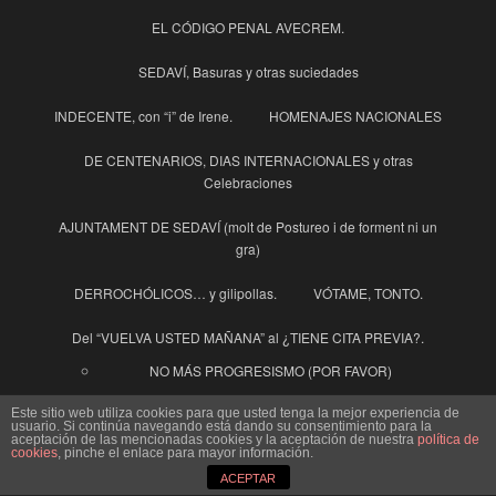
EL CÓDIGO PENAL AVECREM.
SEDAVÍ, Basuras y otras suciedades
INDECENTE, con “i” de Irene.
HOMENAJES NACIONALES
DE CENTENARIOS, DIAS INTERNACIONALES y otras
Celebraciones
AJUNTAMENT DE SEDAVÍ (molt de Postureo i de forment ni un
gra)
DERROCHÓLICOS… y gilipollas.
VÓTAME, TONTO.
Del “VUELVA USTED MAÑANA” al ¿TIENE CITA PREVIA?.
NO MÁS PROGRESISMO (POR FAVOR)
Sedaví,Edificio Multiabusos MÁS CARO, no importa, pagan los
Este sitio web utiliza cookies para que usted tenga la mejor experiencia de
vecinos.
usuario. Si continúa navegando está dando su consentimiento para la
aceptación de las mencionadas cookies y la aceptación de nuestra
política de
cookies
, pinche el enlace para mayor información.
¿DÓNDE ESTA MEJOR TÚ DINERO? ¿ EN TU BOLSILLO O EN
ACEPTAR
EL DE LOS POLITICOS?