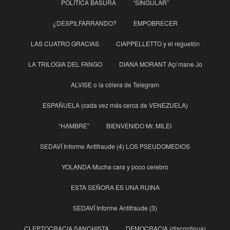
POLÍTICA BASURA
“SINGULAR”
¿DESPILFARRANDO?
EMPOBRECER
LAS CUATRO GRACIAS
CIAPPELLETTO y el reguetón
LA TRILOGIA DEL FANGO
DIANA MORANT Açí mane Jo
ALVISE o la cólera de Telegram
ESPAÑUELA (cada vez más cerca de VENEZUELA)
“HAMBRE”
BIENVENIDO Mr. MILEI
SEDAVÍ Informe Antifraude (4) LOS PSEUDOMEDIOS
YOLANDA Mucha cara y poco cerebro
ESTA SEÑORA ES UNA RUINA
SEDAVÍ Informe Antifraude (3)
CLEPTOCRACIA SANCHISTA
DEMOCRACIA (discontinua)