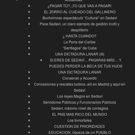
¿PAGAR TÚ?, ¡TÚ QUE VAS A PAGAR!
EL ZORRO AL CUIDADO DEL GALLINERO
Bochornoso espectáculo “Cultural” en Sedaví
Psoe Sedaví, un claro ejemplo de gestión inútil y
despilfarro
¿ HASTA CUANDO?
La Perla del Caribe
“Santiagos” de Cuba
UNA DICTADURA LANAR (III)
SI ERES DE SEDAVÍ… PAGARAS MÁS… Y
PUEDES PERDER LA BECA DE TUS HIJOS
UNA DICTADURA LANAR
Consenso y Acuerdo
Concesiones y rescates turbios, allí en Madrid y aquí en
Sedaví
Los reyes Magos en Sedaví
Servidores Públicos y Funcionarios Públicos
Sedaví, máximo nivel de contagios
EL PAIS MAS RICO DEL MUNDO
Los Inmortales
CUESTION DE PRIORIDADES
EDUCACION, riqueza de un PUEBLO