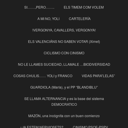
SI…….,PERO……..
ELS TIMEM COM VOLEM
A MI NO, YOLI
CARTELERÍA
!VERGONYA, CAVALLERS, VERGONYA!
ELS VALENCIÁNS NO SABEN VOTAR (Ximet)
CICLISMO CON CINISMO
NO LE LLAMES SUCIEDAD, LLAMALE …BIODIVERSIDAD
COSAS CHULIS…… YOLI y FRANCO
VIDAS PARA”LELAS”
GUARDIOLA (María), y el PP “BLANDIBLU”
SE LLAMA ALTERNANCIA y es la base del sistema
DEMOCRATICO
MAZÓN, una incógnita con un buen comienzo
¿JA ESTEM NERVIOSETS?
CINISMO PSOE-PSPV