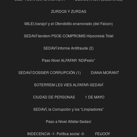
ZURDOS Y ZURDAS
MILEI,!carajo! y el Ofendidito enamorado (del Falcon)
SEDAVÍ tandem PSOE-COMPROMIS Hipocresía Total
SEDAVÍ Informe Antifraude (2)
Paso Nivel ALFAFAR “ADIFesio”
SEDAVÍ DOSSIER CORRUPCIÓN (1)
DIANA MORANT
SOTERREM LES VIES ALFAFAR-SEDAVÍ
CIUDAD DE PERSONAS
1 DE MAYO
SEDAVÍ, la Corrupción y los “Limpiadores”
Paso a Nivel Alfafar-Sedaví
INDECENCIA -1- Política social -0-
FEIJOOY