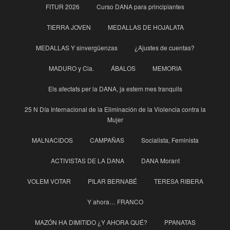
FITUR 2026
Curso DANA para principìantes
TIERRA JOVEN
MEDALLAS DE HOJALATA
MEDALLAS Y sinvergüenzas
¿Ajustes de cuentas?
MADURO y Cia.
ÁBALOS
MEMORIA
Els afectats per la DANA, ja estem mes tranquils
25 N Día Internacional de la Eliminación de la Violencia contra la
Mujer
MALNACIDOS
CAMPAÑAS
Socialista, Feminista
ACTIVISTAS DE LA DANA
DANA Morant
VOLEM VOTAR
PILAR BERNABÉ
TERESA RIBERA
Y ahora… FRANCO
MAZÓN HA DIMITIDO ¿Y AHORA QUÉ?
PPANATAS