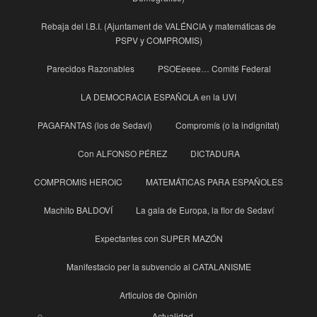
Rebaja del I.B.I. (Ajuntament de VALÉNCIA y matemáticas de
PSPV y COMPROMIS)
Parecidos Razonables
PSOEeeee… Comité Federal
LA DEMOCRACIA ESPAÑOLA en la UVI
PAGAFANTAS (los de Sedaví)
Compromís (o la indignitat)
Con ALFONSO PÉREZ
DICTADURA
COMPROMIS HEROIC
MATEMÁTICAS PARA ESPAÑOLES
Machito BALDOVÍ
La gala de Europa, la flor de Sedaví
Expectantes con SUPER MAZÓN
Manifestacio per la subvencio al CATALANISME
Articulos de Opinión
Actualidad