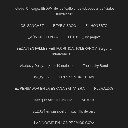
Toledo, Chicago, SEDAVÍ de los “callejones robados a los “viales
sustraídos”
CSI SÁNCHEZ
RTVE A SACO
EL HONESTO
¿AÚN NO LO VES?
FÚTBOL ¿ de pago?
SEDAVÍ EN FALLES FESTA,CRÍTICA, TOLERANCIA..i alguna
intolerancia…..
Ábalos y Delcy…. y las 40 maletas
The Lucky Band
8M, ¿y….?
El “tibio” PP de SEDAVÍ
EL PENSADOR EN LA ESPAÑA BANANERA
ResKOLDOs
Hay que Acostrumbrarse
SUMAR
SEDAVÍ, en casa del ….. cuchillo de palo
LAS “JOYAS” EN LOS PREMIOS GOYA