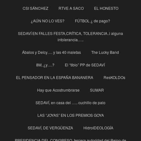
CSI SÁNCHEZ
RTVE A SACO
EL HONESTO
¿AÚN NO LO VES?
FÚTBOL ¿ de pago?
SEDAVÍ EN FALLES FESTA,CRÍTICA, TOLERANCIA..i alguna
intolerancia…..
Ábalos y Delcy…. y las 40 maletas
The Lucky Band
8M, ¿y….?
El “tibio” PP de SEDAVÍ
EL PENSADOR EN LA ESPAÑA BANANERA
ResKOLDOs
Hay que Acostrumbrarse
SUMAR
SEDAVÍ, en casa del ….. cuchillo de palo
LAS “JOYAS” EN LOS PREMIOS GOYA
SEDAVÍ, DE VERGÜENZA
HidroIDEOLOGÍA
PRESIDENCIA DEL CONGRESO, tercera autoridad del Reino de