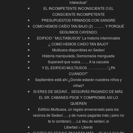
intelectual”
EL INCOMPETENTE INCONSCIENTE O EL
CONSCIENTE INCOMPETENTE
PRESUPUESTOS FIRMADOS CON SANGRE
COMO HEMOS CAÍDO TAN BAJO (2) ……… Y PORQUÉ
SEGUIMOS CAYENDO.
EDIFICIO ” MULTIABUSOS” La historia interminable
¿ COMO HEMOS CAIDO TAN BAJO?
Multiusos disponibles en Sedaví
Historia manipulada, Democracia menguada
Superavit que vuela……. A la cazuela
Y EL EDIFICIO MULTIUSOS … ………….“¿PA
CUANDO?”
Septiembre está ahí ¿Donde estarán nuestros niños y
niñas?
SI ERES DE SEDAVÍ… SEGUIRÁS PAGANDO DE MÁS.
EL SR. CABANES-PSOE Y COMPROMIS ASI LO
QUIEREN
Edificio Multiusos, un regalo envenenado para los
vecinos de Sedaví….. y de nuevo pagarás más ( pero no
te lo contaran)…..La Veu de sedaví, sí
Libertad = Liberal
SI ERES DE SEDAVÍ, PAGARÁS MÁS… (3) Y LA CULPA