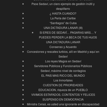
Psoe Sedaví, un claro ejemplo de gestión inútil y
despilfarro
¿ HASTA CUANDO?
La Perla del Caribe
“Santiagos” de Cuba
UNA DICTADURA LANAR (III)
SI ERES DE SEDAVÍ… PAGARAS MÁS… Y
PUEDES PERDER LA BECA DE TUS HIJOS
UNA DICTADURA LANAR
Consenso y Acuerdo
Concesiones y rescates turbios, allí en Madrid y aquí en
Sedaví
Los reyes Magos en Sedaví
Servidores Públicos y Funcionarios Públicos
Sedaví, máximo nivel de contagios
EL PAIS MAS RICO DEL MUNDO
Los Inmortales
CUESTION DE PRIORIDADES
EDUCACION, riqueza de un PUEBLO
VIVIMOS ESTAFADOS, CONTENTOS Y FELICES
SUSPENSO EN DEMOCRACIA
Ministra Celaá, es usted una ignorante en discapacidad