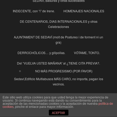
SEDAVÍ, Basuras y otras suciedades
INDECENTE, con “i” de Irene.
HOMENAJES NACIONALES
DE CENTENARIOS, DIAS INTERNACIONALES y otras
Celebraciones
AJUNTAMENT DE SEDAVÍ (molt de Postureo i de forment ni un
gra)
DERROCHÓLICOS… y gilipollas.
VÓTAME, TONTO.
Del “VUELVA USTED MAÑANA” al ¿TIENE CITA PREVIA?.
NO MÁS PROGRESISMO (POR FAVOR)
Sedaví,Edificio Multiabusos MÁS CARO, no importa, pagan los
vecinos.
¿DÓNDE ESTA MEJOR TÚ DINERO? ¿ EN TU BOLSILLO O EN
Este sitio web utiliza cookies para que usted tenga la mejor experiencia de
EL DE LOS POLITICOS?
usuario. Si continúa navegando está dando su consentimiento para la
aceptación de las mencionadas cookies y la aceptación de nuestra
política de
cookies
, pinche el enlace para mayor información.
Sedaví Edificio Multiusos MÁS TARDE, MÁS CARO, MÁS FEO.
ACEPTAR