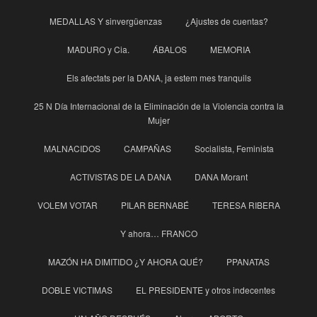
MEDALLAS Y sinvergüenzas
¿Ajustes de cuentas?
MADURO y Cia.
ÁBALOS
MEMORIA
Els afectats per la DANA, ja estem mes tranquils
25 N Día Internacional de la Eliminación de la Violencia contra la
Mujer
MALNACIDOS
CAMPAÑAS
Socialista, Feminista
ACTIVISTAS DE LA DANA
DANA Morant
VOLEM VOTAR
PILAR BERNABÉ
TERESA RIBERA
Y ahora… FRANCO
MAZÓN HA DIMITIDO ¿Y AHORA QUÉ?
PPANATAS
DOBLE VICTIMAS
EL PRESIDENTE y otros indecentes