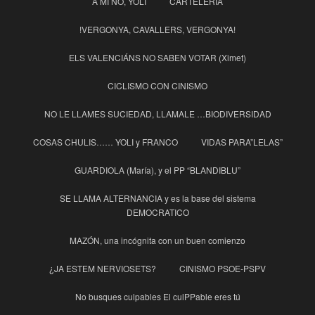
A MI NO, YOLI
CARTELERÍA
!VERGONYA, CAVALLERS, VERGONYA!
ELS VALENCIÁNS NO SABEN VOTAR (Ximet)
CICLISMO CON CINISMO
NO LE LLAMES SUCIEDAD, LLAMALE …BIODIVERSIDAD
COSAS CHULIS…… YOLI y FRANCO
VIDAS PARA”LELAS”
GUARDIOLA (María), y el PP “BLANDIBLU”
SE LLAMA ALTERNANCIA y es la base del sistema
DEMOCRATICO
MAZÓN, una incógnita con un buen comienzo
¿JA ESTEM NERVIOSETS?
CINISMO PSOE-PSPV
No busques culpables El culPPable eres tú