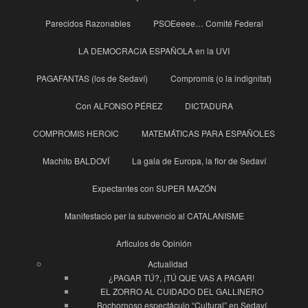
Parecidos Razonables
PSOEeeee… Comité Federal
LA DEMOCRACIA ESPAÑOLA en la UVI
PAGAFANTAS (los de Sedaví)
Compromís (o la indignitat)
Con ALFONSO PÉREZ
DICTADURA
COMPROMIS HEROIC
MATEMÁTICAS PARA ESPAÑOLES
Machito BALDOVÍ
La gala de Europa, la flor de Sedaví
Expectantes con SUPER MAZÓN
Manifestacio per la subvencio al CATALANISME
Articulos de Opinión
Actualidad
¿PAGAR TÚ?, ¡TÚ QUE VAS A PAGAR!
EL ZORRO AL CUIDADO DEL GALLINERO
Bochornoso espectáculo “Cultural” en Sedaví