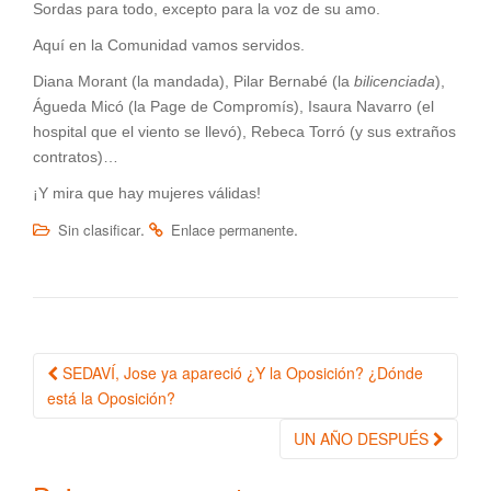
Sordas para todo, excepto para la voz de su amo.
Aquí en la Comunidad vamos servidos.
Diana Morant (la mandada), Pilar Bernabé (la
bilicenciada
),
Águeda Micó (la Page de Compromís), Isaura Navarro (el
hospital que el viento se llevó), Rebeca Torró (y sus extraños
contratos)…
¡Y mira que hay mujeres válidas!
.
.
Sin clasificar
Enlace permanente
SEDAVÍ, Jose ya apareció ¿Y la Oposición? ¿Dónde
Navegación de la entrada
está la Oposición?
UN AÑO DESPUÉS