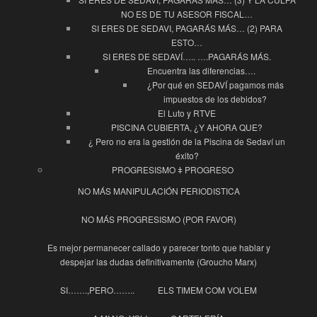
NO ES DE TU ASESOR FISCAL…
SI ERES DE SEDAVI, PAGARÁS MÁS… (2) PARA
ESTO…
SI ERES DE SEDAVÍ….. ….PAGARÁS MÁS.
Encuentra las diferencias….
¿Por qué en SEDAVÍ pagamos más
impuestos de los debidos?
El Luto y RTVE
PISCINA CUBIERTA, ¿Y AHORA QUE?
¿ Pero no era la gestión de la Piscina de Sedaví un
éxito?
PROGRESISMO ǂ PROGRESO
NO MÁS MANIPULACIÓN PERIODISTICA
NO MÁS PROGRESISMO (POR FAVOR)
Es mejor permanecer callado y parecer tonto que hablar y
despejar las dudas definitivamente (Groucho Marx)
SI…….,PERO……..
ELS TIMEM COM VOLEM