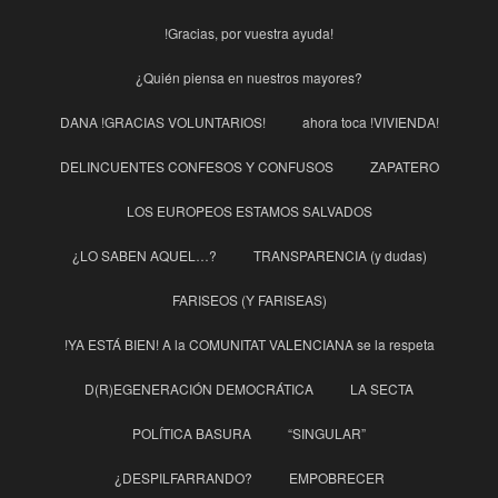
!Gracias, por vuestra ayuda!
¿Quién piensa en nuestros mayores?
DANA !GRACIAS VOLUNTARIOS!
ahora toca !VIVIENDA!
DELINCUENTES CONFESOS Y CONFUSOS
ZAPATERO
LOS EUROPEOS ESTAMOS SALVADOS
¿LO SABEN AQUEL…?
TRANSPARENCIA (y dudas)
FARISEOS (Y FARISEAS)
!YA ESTÁ BIEN! A la COMUNITAT VALENCIANA se la respeta
D(R)EGENERACIÓN DEMOCRÁTICA
LA SECTA
POLÍTICA BASURA
“SINGULAR”
¿DESPILFARRANDO?
EMPOBRECER