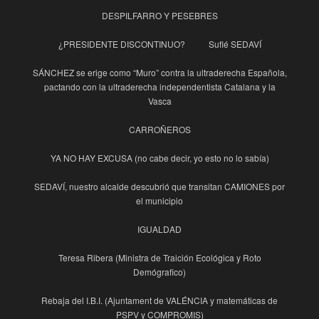
DESPILFARRO Y PESEBRES
¿PRESIDENTE DISCONTINUO?
Suflé SEDAVÍ
SÁNCHEZ se erige como “Muro” contra la ultraderecha Española,
pactando con la ultraderecha independentista Catalana y la
Vasca
CARROÑEROS
YA NO HAY EXCUSA (no cabe decir, yo esto no lo sabía)
SEDAVÍ, nuestro alcalde descubrió que transitan CAMIONES por
el municipio
IGUALDAD
Teresa Ribera (Ministra de Traición Ecológica y Roto
Demógrafico)
Rebaja del I.B.I. (Ajuntament de VALÉNCIA y matemáticas de
PSPV y COMPROMIS)