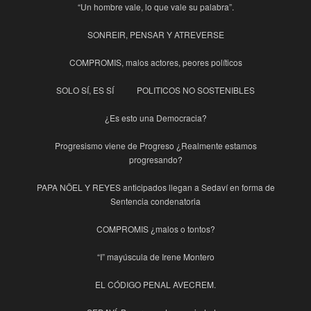
“Un hombre vale, lo que vale su palabra”.
SONREIR, PENSAR Y ATREVERSE
COMPROMIS, malos actores, peores políticos
SOLO SÍ, ES SÍ
POLITICOS NO SOSTENIBLES
¿Es esto una Democracia?
Progresismo viene de Progreso ¿Realmente estamos
progresando?
PAPA NÖEL Y REYES anticipados llegan a Sedaví en forma de
Sentencia condenatoria
COMPROMIS ¿malos o tontos?
“I” mayúscula de Irene Montero
EL CÓDIGO PENAL AVECREM.