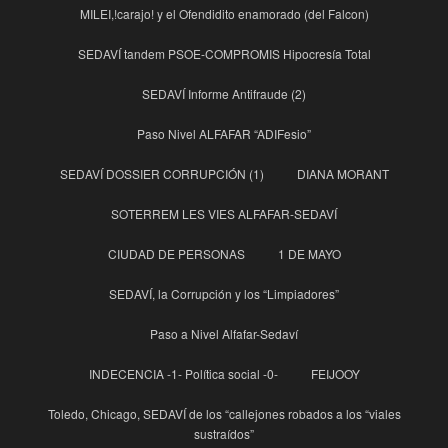
MILEI,!carajo! y el Ofendidito enamorado (del Falcon)
SEDAVÍ tandem PSOE-COMPROMIS Hipocresía Total
SEDAVÍ Informe Antifraude (2)
Paso Nivel ALFAFAR “ADIFesio”
SEDAVÍ DOSSIER CORRUPCIÓN (1)
DIANA MORANT
SOTERREM LES VIES ALFAFAR-SEDAVÍ
CIUDAD DE PERSONAS
1 DE MAYO
SEDAVÍ, la Corrupción y los “Limpiadores”
Paso a Nivel Alfafar-Sedaví
INDECENCIA -1- Política social -0-
FEIJOOY
Toledo, Chicago, SEDAVÍ de los “callejones robados a los “viales
sustraídos”