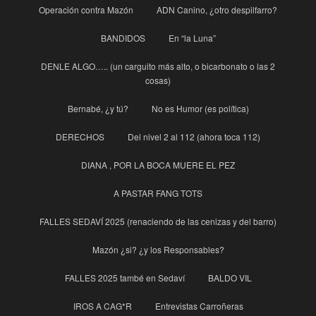
Operación contra Mazón
ADN Canino, ¿otro despilfarro?
BANDIDOS
En “la Luna”
DENLE ALGO….. (un carguito más alto, o bicarbonato o las 2
cosas)
Bernabé, ¿y tú?
No es Humor (es política)
DERECHOS
Del nivel 2 al 112 (ahora toca 112)
DIANA , POR LA BOCA MUERE EL PEZ
A PASTAR FANG TOTS
FALLES SEDAVÍ 2025 (renaciendo de las cenizas y del barro)
Mazón ¿si? ¿y los Responsables?
FALLES 2025 també en Sedaví
BALDO VIL
IROS A CAG*R
Entrevistas Carroñeras