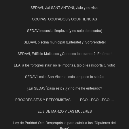
SEDAVÍ, vial SANT ANTONI, visto y no visto
OCUPAS, OCUPADOS y OCURRENCIAS
SEDAVÍ necesita limpieza (y no solo de escoba)
SEDAVÍ, piscina municipal !Entérate! y !Sorpréndete!
SEDAVÍ, Edificio Multiusos ¿Conoces lo ocurrido? ¡Entérate!
ELA, a los “progresistas” no le importas. (solo les importa tu voto)
SEDAVÍ, calle San Vicente, esto tampoco lo sabías
¿En SEDAVÍ pasa esto? ¿Y no me he enterado?
PROGRESISTAS Y REFORMISTAS
ECO…ECO…ECO….
EL 8 DE MARZO Y LAS MUJERES
Ley de Paridad Otro Despropósito para cubrir a los “Diputeros del
Psoe”