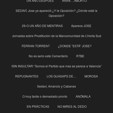
UN AÑO DESPUÉS
Ahora …ABORTO
SEDAVÍ, Jose ya apareció ¿Y la Oposición? ¿Dónde está la
Oposición?
29-O UN AÑO DE MENTIRAS
Aparece JOSE
Jornadas sobre Prostitución de la Mancomunidad de L’Horta Sud
FERRAN TORRENT
¿DONDE “ESTÁ” JOSE?
No es serio este Cementerio
RTBE
!SIN INSULTAR! “Somos el Partido que mas se parece a Valencia”
REPUGNANTES
LOS GUASAPS DE…
MOROSA
Sedaví, Amancio y Cabanes
O muy tarde o demasiado pronto
ANÓMALA
EN PRÁCTICAS
NO MIRES AL DEDO