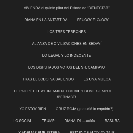
VIVIENDA el quinto pilar del Estado de “BIENESTAR”
DIANA EN LA ANTARTIDA
FEIJOOY FLOJOOY
LOS TRES TERRONES
ALIANZA DE CIVILIZACIONES EN SEDAVÍ
LO ILEGAL Y LO INDECENTE
LOS DISPUTADOS VOTOS DEL SR. CAMPAYO
TRAS EL LODO, VA SALIENDO
ES UNA MUECA
EL PARIPÉ DEL AYUNTAMIENTO MOVIL Y COMO SIEMPRE……
!BERNABÉ!
YO ESTOY BIEN
CRUZ ROJA (¿nos dió la espalda?)
LO SOCIAL
TRUMP
DIANA, DI ….adiós
BASURA
Y ADEMÁS EMBUSTERA
ESTAFA DE ALTO VOLTAJE