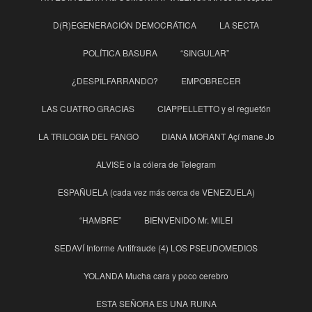
D(R)EGENERACIÓN DEMOCRÁTICA
LA SECTA
POLÍTICA BASURA
“SINGULAR”
¿DESPILFARRANDO?
EMPOBRECER
LAS CUATRO GRACIAS
CIAPPELLETTO y el reguetón
LA TRILOGIA DEL FANGO
DIANA MORANT Açí mane Jo
ALVISE o la cólera de Telegram
ESPAÑUELA (cada vez más cerca de VENEZUELA)
“HAMBRE”
BIENVENIDO Mr. MILEI
SEDAVÍ Informe Antifraude (4) LOS PSEUDOMEDIOS
YOLANDA Mucha cara y poco cerebro
ESTA SEÑORA ES UNA RUINA