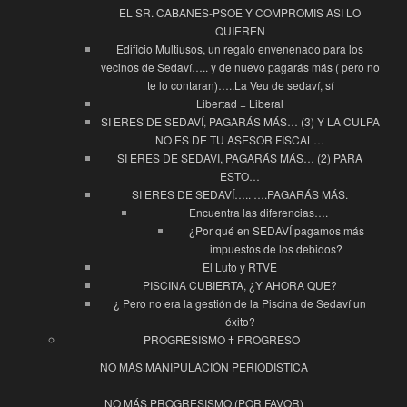
EL SR. CABANES-PSOE Y COMPROMIS ASI LO
QUIEREN
Edificio Multiusos, un regalo envenenado para los
vecinos de Sedaví….. y de nuevo pagarás más ( pero no
te lo contaran)…..La Veu de sedaví, sí
Libertad = Liberal
SI ERES DE SEDAVÍ, PAGARÁS MÁS… (3) Y LA CULPA
NO ES DE TU ASESOR FISCAL…
SI ERES DE SEDAVI, PAGARÁS MÁS… (2) PARA
ESTO…
SI ERES DE SEDAVÍ….. ….PAGARÁS MÁS.
Encuentra las diferencias….
¿Por qué en SEDAVÍ pagamos más
impuestos de los debidos?
El Luto y RTVE
PISCINA CUBIERTA, ¿Y AHORA QUE?
¿ Pero no era la gestión de la Piscina de Sedaví un
éxito?
PROGRESISMO ǂ PROGRESO
NO MÁS MANIPULACIÓN PERIODISTICA
NO MÁS PROGRESISMO (POR FAVOR)