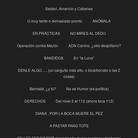
Sedaví, Amancio y Cabanes
O muy tarde o demasiado pronto
ANÓMALA
EN PRÁCTICAS
NO MIRES AL DEDO
Operación contra Mazón
ADN Canino, ¿otro despilfarro?
BANDIDOS
En “la Luna”
DENLE ALGO….. (un carguito más alto, o bicarbonato o las 2
cosas)
Bernabé, ¿y tú?
No es Humor (es política)
DERECHOS
Del nivel 2 al 112 (ahora toca 112)
DIANA , POR LA BOCA MUERE EL PEZ
A PASTAR FANG TOTS
FALLES SEDAVÍ 2025 (renaciendo de las cenizas y del barro)