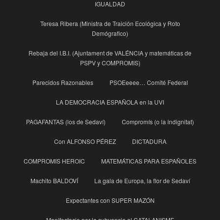
IGUALDAD
Teresa Ribera (Ministra de Traición Ecológica y Roto
Demógrafico)
Rebaja del I.B.I. (Ajuntament de VALÉNCIA y matemáticas de
PSPV y COMPROMIS)
Parecidos Razonables
PSOEeeee… Comité Federal
LA DEMOCRACIA ESPAÑOLA en la UVI
PAGAFANTAS (los de Sedaví)
Compromís (o la indignitat)
Con ALFONSO PÉREZ
DICTADURA
COMPROMIS HEROIC
MATEMÁTICAS PARA ESPAÑOLES
Machito BALDOVÍ
La gala de Europa, la flor de Sedaví
Expectantes con SUPER MAZÓN
Manifestacio per la subvencio al CATALANISME