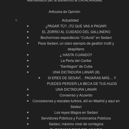
Articulos de Opinión
Actualidad
¿PAGAR TÚ?, ¡TÚ QUE VAS A PAGAR!
EL ZORRO AL CUIDADO DEL GALLINERO
Bochornoso espectáculo “Cultural” en Sedaví
Psoe Sedaví, un claro ejemplo de gestión inútil y
despilfarro
¿ HASTA CUANDO?
La Perla del Caribe
“Santiagos” de Cuba
UNA DICTADURA LANAR (III)
SI ERES DE SEDAVÍ… PAGARAS MÁS… Y
PUEDES PERDER LA BECA DE TUS HIJOS
UNA DICTADURA LANAR
Consenso y Acuerdo
Concesiones y rescates turbios, allí en Madrid y aquí en
Sedaví
Los reyes Magos en Sedaví
Servidores Públicos y Funcionarios Públicos
Sedaví, máximo nivel de contagios