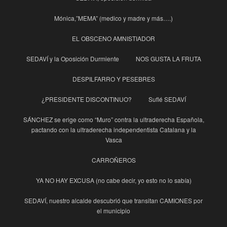
Mónica,”MEMA” (medico y madre y más….)
EL OBSCENO AMNISTIADOR
SEDAVÍ y la Oposición Durmiente
NOS GUSTA LA FRUTA
DESPILFARRO Y PESEBRES
¿PRESIDENTE DISCONTINUO?
Suflé SEDAVÍ
SÁNCHEZ se erige como “Muro” contra la ultraderecha Española,
pactando con la ultraderecha independentista Catalana y la
Vasca
CARROÑEROS
YA NO HAY EXCUSA (no cabe decir, yo esto no lo sabía)
SEDAVÍ, nuestro alcalde descubrió que transitan CAMIONES por
el municipio