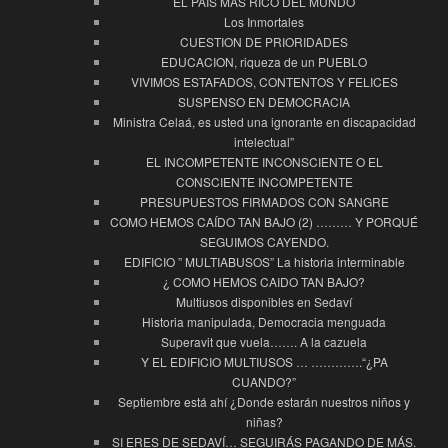
EL PAIS MAS RICO DEL MUNDO
Los Inmortales
CUESTION DE PRIORIDADES
EDUCACION, riqueza de un PUEBLO
VIVIMOS ESTAFADOS, CONTENTOS Y FELICES
SUSPENSO EN DEMOCRACIA
Ministra Celaá, es usted una ignorante en discapacidad
intelectual”
EL INCOMPETENTE INCONSCIENTE O EL
CONSCIENTE INCOMPETENTE
PRESUPUESTOS FIRMADOS CON SANGRE
COMO HEMOS CAÍDO TAN BAJO (2) ……… Y PORQUÉ
SEGUIMOS CAYENDO.
EDIFICIO ” MULTIABUSOS” La historia interminable
¿ COMO HEMOS CAIDO TAN BAJO?
Multiusos disponibles en Sedaví
Historia manipulada, Democracia menguada
Superavit que vuela……. A la cazuela
Y EL EDIFICIO MULTIUSOS … ………….“¿PA
CUANDO?”
Septiembre está ahí ¿Donde estarán nuestros niños y
niñas?
SI ERES DE SEDAVÍ… SEGUIRÁS PAGANDO DE MÁS.