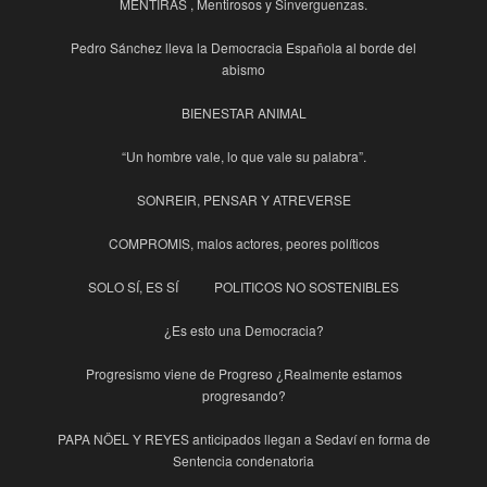
MENTIRAS , Mentirosos y Sinverguenzas.
Pedro Sánchez lleva la Democracia Española al borde del
abismo
BIENESTAR ANIMAL
“Un hombre vale, lo que vale su palabra”.
SONREIR, PENSAR Y ATREVERSE
COMPROMIS, malos actores, peores políticos
SOLO SÍ, ES SÍ
POLITICOS NO SOSTENIBLES
¿Es esto una Democracia?
Progresismo viene de Progreso ¿Realmente estamos
progresando?
PAPA NÖEL Y REYES anticipados llegan a Sedaví en forma de
Sentencia condenatoria