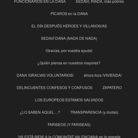
FUNCIONARIOS EN LA DANA
SEDAVÍ, RIADA, más pobres
PÍCAROS en la DANA
EL DÍA DESPUÉS HÉROES Y VILLANOS/AS
SEDAVÍ DANA (NADA DE NADA)
!Gracias, por vuestra ayuda!
¿Quién piensa en nuestros mayores?
DANA !GRACIAS VOLUNTARIOS!
ahora toca !VIVIENDA!
DELINCUENTES CONFESOS Y CONFUSOS
ZAPATERO
LOS EUROPEOS ESTAMOS SALVADOS
¿LO SABEN AQUEL…?
TRANSPARENCIA (y dudas)
FARISEOS (Y FARISEAS)
!YA ESTÁ BIEN! A la COMUNITAT VALENCIANA se la respeta