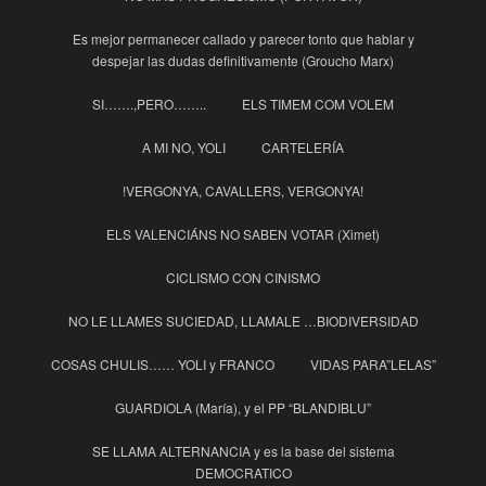
Es mejor permanecer callado y parecer tonto que hablar y
despejar las dudas definitivamente (Groucho Marx)
SI…….,PERO……..
ELS TIMEM COM VOLEM
A MI NO, YOLI
CARTELERÍA
!VERGONYA, CAVALLERS, VERGONYA!
ELS VALENCIÁNS NO SABEN VOTAR (Ximet)
CICLISMO CON CINISMO
NO LE LLAMES SUCIEDAD, LLAMALE …BIODIVERSIDAD
COSAS CHULIS…… YOLI y FRANCO
VIDAS PARA”LELAS”
GUARDIOLA (María), y el PP “BLANDIBLU”
SE LLAMA ALTERNANCIA y es la base del sistema
DEMOCRATICO