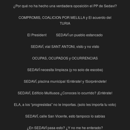
¿Por qué no ha hecho una verdadera oposición el PP de Sedaví?
COMPROMIS, COALICION POR MELILLA y El acuerdo del
TURIA
El President
SEDAVÍ un pueblo estancado
SEDAVÍ, vial SANT ANTONI, visto y no visto
OCUPAS, OCUPADOS y OCURRENCIAS
SEDAVÍ necesita limpieza (y no solo de escoba)
SEDAVÍ, piscina municipal !Entérate! y !Sorpréndete!
SEDAVÍ, Edificio Multiusos ¿Conoces lo ocurrido? ¡Entérate!
ELA, a los “progresistas” no le importas. (solo les importa tu voto)
SEDAVÍ, calle San Vicente, esto tampoco lo sabías
¿En SEDAVÍ pasa esto? ¿Y no me he enterado?