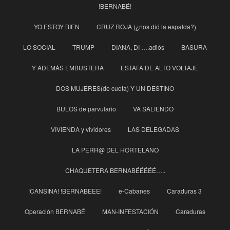
!BERNABÉ!
YO ESTOY BIEN
CRUZ ROJA (¿nos dió la espalda?)
LO SOCIAL
TRUMP
DIANA, DI ….adiós
BASURA
Y ADEMÁS EMBUSTERA
ESTAFA DE ALTO VOLTAJE
DOS MUJERES(de cuota) Y UN DESTINO
BULOS de parvulario
VA SALIENDO
VIVIENDA y vividores
LAS DELEGADAS
LA PERR@ DEL HORTELANO
CHAQUETERA BERNABÉÉÉÉÉ…..
!CANSINA! !BERNABEEE!
e-Cabanes
Caraduras 3
Operación BERNABÉ
MAN-INFESTACIÓN
Caraduras