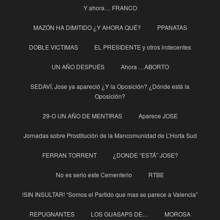
Y ahora… FRANCO
MAZÓN HA DIMITIDO ¿Y AHORA QUÉ?
PPANATAS
DOBLE VICTIMAS
EL PRESIDENTE y otros indecentes
UN AÑO DESPUÉS
Ahora …ABORTO
SEDAVÍ, Jose ya apareció ¿Y la Oposición? ¿Dónde está la
Oposición?
29-O UN AÑO DE MENTIRAS
Aparece JOSE
Jornadas sobre Prostitución de la Mancomunidad de L’Horta Sud
FERRAN TORRENT
¿DONDE “ESTÁ” JOSE?
No es serio este Cementerio
RTBE
!SIN INSULTAR! “Somos el Partido que mas se parece a Valencia”
REPUGNANTES
LOS GUASAPS DE…
MOROSA