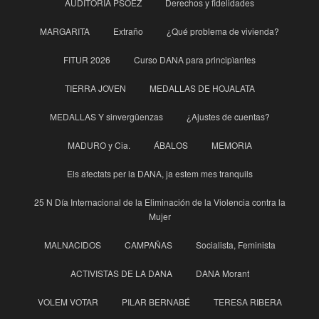
AUDITORÍA PSOEZ
Derechos y fidelidades
MARGARITA
Extraño
¿Qué problema de vivienda?
FITUR 2026
Curso DANA para principìantes
TIERRA JOVEN
MEDALLAS DE HOJALATA
MEDALLAS Y sinvergüenzas
¿Ajustes de cuentas?
MADURO y Cia.
ÁBALOS
MEMORIA
Els afectats per la DANA, ja estem mes tranquils
25 N Día Internacional de la Eliminación de la Violencia contra la
Mujer
MALNACIDOS
CAMPAÑAS
Socialista, Feminista
ACTIVISTAS DE LA DANA
DANA Morant
VOLEM VOTAR
PILAR BERNABÉ
TERESA RIBERA