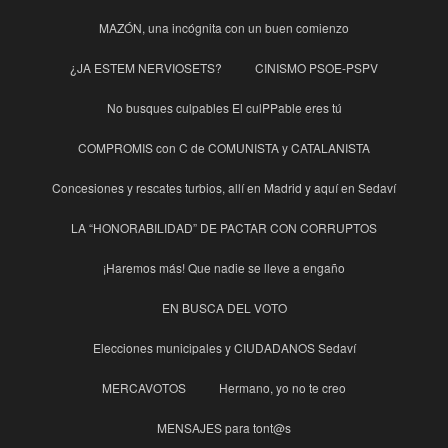
MAZÓN, una incógnita con un buen comienzo
¿JA ESTEM NERVIOSETS?
CINISMO PSOE-PSPV
No busques culpables El culPPable eres tú
COMPROMIS con C de COMUNISTA y CATALANISTA
Concesiones y rescates turbios, allí en Madrid y aquí en Sedaví
LA “HONORABILIDAD” DE PACTAR CON CORRUPTOS
¡Haremos más! Que nadie se lleve a engaño
EN BUSCA DEL VOTO
Elecciones municipales y CIUDADANOS Sedaví
MERCAVOTOS
Hermano, yo no te creo
MENSAJES para tont@s