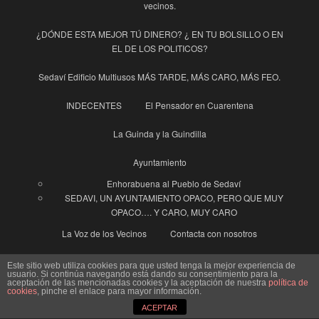
vecinos.
¿DÓNDE ESTA MEJOR TÚ DINERO? ¿ EN TU BOLSILLO O EN
EL DE LOS POLITICOS?
Sedaví Edificio Multiusos MÁS TARDE, MÁS CARO, MÁS FEO.
INDECENTES
El Pensador en Cuarentena
La Guinda y la Guindilla
Ayuntamiento
Enhorabuena al Pueblo de Sedaví
SEDAVI, UN AYUNTAMIENTO OPACO, PERO QUE MUY
OPACO…. Y CARO, MUY CARO
La Voz de los Vecinos
Contacta con nosotros
“Un hombre vale, lo que vale su palabra”.
Este sitio web utiliza cookies para que usted tenga la mejor experiencia de
usuario. Si continúa navegando está dando su consentimiento para la
aceptación de las mencionadas cookies y la aceptación de nuestra
política de
COSAS CHULIS…… YOLI y FRANCO
cookies
, pinche el enlace para mayor información.
ACEPTAR
EL 8 DE MARZO Y LAS MUJERES