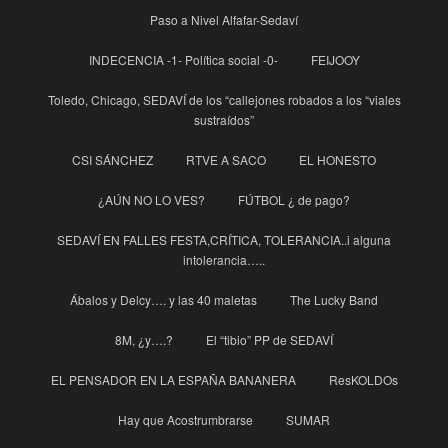
Paso a Nivel Alfafar-Sedaví
INDECENCIA -1- Política social -0-
FEIJOOY
Toledo, Chicago, SEDAVÍ de los “callejones robados a los “viales
sustraídos”
CSI SÁNCHEZ
RTVE A SACO
EL HONESTO
¿AÚN NO LO VES?
FÚTBOL ¿ de pago?
SEDAVÍ EN FALLES FESTA,CRÍTICA, TOLERANCIA..i alguna
intolerancia…..
Ábalos y Delcy…. y las 40 maletas
The Lucky Band
8M, ¿y….?
El “tibio” PP de SEDAVÍ
EL PENSADOR EN LA ESPAÑA BANANERA
ResKOLDOs
Hay que Acostrumbrarse
SUMAR