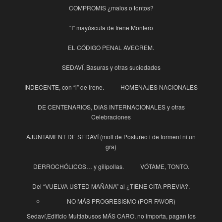
COMPROMIS ¿malos o tontos?
“I” mayúscula de Irene Montero
EL CÓDIGO PENAL AVECREM.
SEDAVÍ, Basuras y otras suciedades
INDECENTE, con “i” de Irene.
HOMENAJES NACIONALES
DE CENTENARIOS, DIAS INTERNACIONALES y otras
Celebraciones
AJUNTAMENT DE SEDAVÍ (molt de Postureo i de forment ni un
gra)
DERROCHÓLICOS… y gilipollas.
VÓTAME, TONTO.
Del “VUELVA USTED MAÑANA” al ¿TIENE CITA PREVIA?.
NO MÁS PROGRESISMO (POR FAVOR)
Sedaví,Edificio Multiabusos MÁS CARO, no importa, pagan los