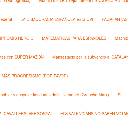
Roto Demógrafico)
Rebaja del I.B.I. (Ajuntament de VALÉNCIA y 
ederal
LA DEMOCRACIA ESPAÑOLA en la UVI
PAGAFANTAS (
PROMIS HEROIC
MATEMÁTICAS PARA ESPAÑOLES
Machit
ntes con SUPER MAZÓN
Manifestacio per la subvencio al CATAL
 MÁS PROGRESISMO (POR FAVOR)
 hablar y despejar las dudas definitivamente (Groucho Marx)
SI……
, CAVALLERS, VERGONYA!
ELS VALENCIÁNS NO SABEN VOTAR 