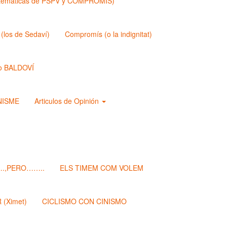
matemáticas de PSPV y COMPROMIS)
los de Sedaví)
Compromís (o la indignitat)
o BALDOVÍ
ANISME
Articulos de Opinión
.,PERO……..
ELS TIMEM COM VOLEM
(Ximet)
CICLISMO CON CINISMO