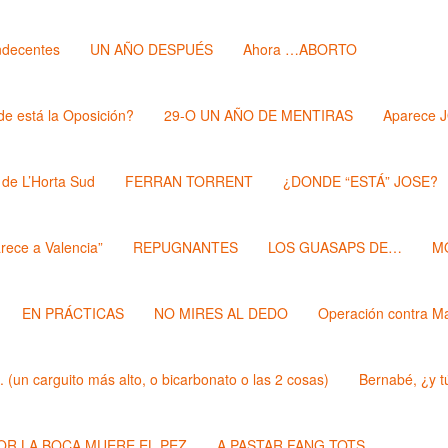
ndecentes
UN AÑO DESPUÉS
Ahora …ABORTO
e está la Oposición?
29-O UN AÑO DE MENTIRAS
Aparece 
 de L’Horta Sud
FERRAN TORRENT
¿DONDE “ESTÁ” JOSE?
rece a Valencia”
REPUGNANTES
LOS GUASAPS DE…
M
EN PRÁCTICAS
NO MIRES AL DEDO
Operación contra M
un carguito más alto, o bicarbonato o las 2 cosas)
Bernabé, ¿y t
POR LA BOCA MUERE EL PEZ
A PASTAR FANG TOTS