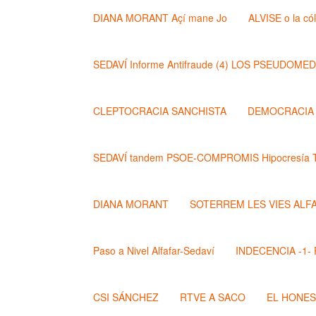
DIANA MORANT Açí mane Jo
ALVISE o la có
SEDAVÍ Informe Antifraude (4) LOS PSEUDOME
CLEPTOCRACIA SANCHISTA
DEMOCRACIA (
SEDAVÍ tandem PSOE-COMPROMIS Hipocresía T
DIANA MORANT
SOTERREM LES VIES ALF
Paso a Nivel Alfafar-Sedaví
INDECENCIA -1- Po
CSI SÁNCHEZ
RTVE A SACO
EL HONE