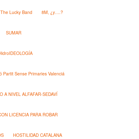
The Lucky Band
8M, ¿y….?
SUMAR
HidroIDEOLOGÍA
ó Partit Sense Primaries Valenciá
O A NIVEL ALFAFAR-SEDAVÍ
 CON LICENCIA PARA ROBAR
OS
HOSTILIDAD CATALANA