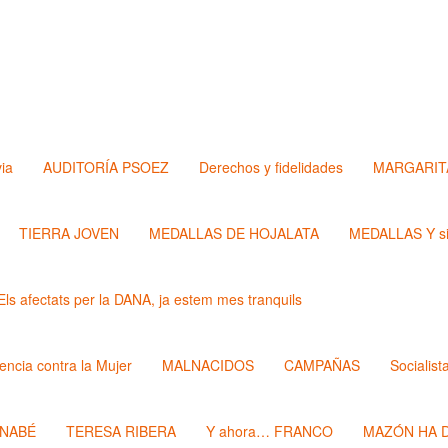
via
AUDITORÍA PSOEZ
Derechos y fidelidades
MARGARIT
TIERRA JOVEN
MEDALLAS DE HOJALATA
MEDALLAS Y si
Els afectats per la DANA, ja estem mes tranquils
lencia contra la Mujer
MALNACIDOS
CAMPAÑAS
Socialist
RNABÉ
TERESA RIBERA
Y ahora… FRANCO
MAZÓN HA D