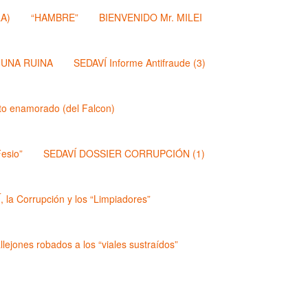
A)
“HAMBRE”
BIENVENIDO Mr. MILEI
 UNA RUINA
SEDAVÍ Informe Antifraude (3)
dito enamorado (del Falcon)
esio”
SEDAVÍ DOSSIER CORRUPCIÓN (1)
 la Corrupción y los “Limpiadores”
lejones robados a los “viales sustraídos”