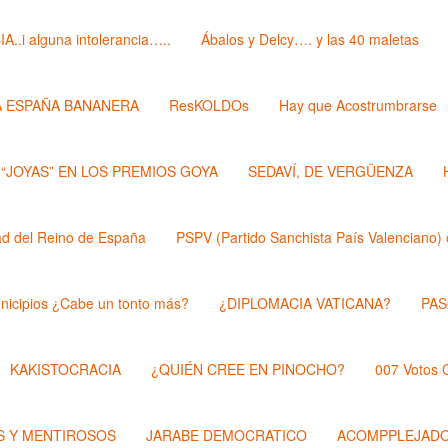
i alguna intolerancia…..
Ábalos y Delcy…. y las 40 maletas
A ESPAÑA BANANERA
ResKOLDOs
Hay que Acostrumbrarse
 “JOYAS” EN LOS PREMIOS GOYA
SEDAVÍ, DE VERGÜENZA
 del Reino de España
PSPV (Partido Sanchista País Valenciano) 
nicipios ¿Cabe un tonto más?
¿DIPLOMACIA VATICANA?
PAS
KAKISTOCRACIA
¿QUIÉN CREE EN PINOCHO?
007 Votos
 Y MENTIROSOS
JARABE DEMOCRATICO
ACOMPPLEJAD