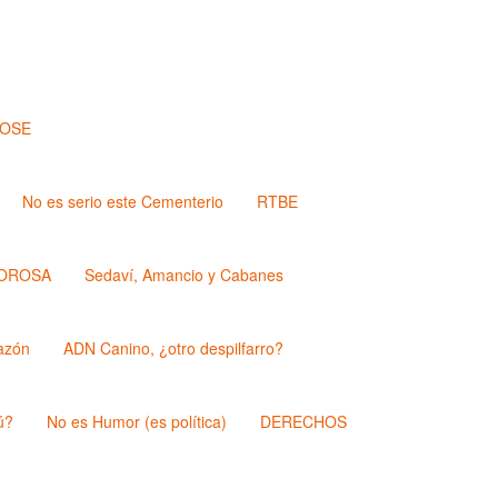
JOSE
No es serio este Cementerio
RTBE
OROSA
Sedaví, Amancio y Cabanes
azón
ADN Canino, ¿otro despilfarro?
ú?
No es Humor (es política)
DERECHOS