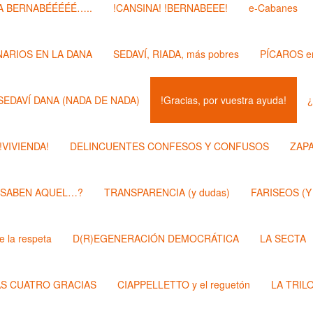
 BERNABÉÉÉÉÉ…..
!CANSINA! !BERNABEEE!
e-Cabanes
ARIOS EN LA DANA
SEDAVÍ, RIADA, más pobres
PÍCAROS e
SEDAVÍ DANA (NADA DE NADA)
!Gracias, por vuestra ayuda!
¿
 !VIVIENDA!
DELINCUENTES CONFESOS Y CONFUSOS
ZAP
 SABEN AQUEL…?
TRANSPARENCIA (y dudas)
FARISEOS (Y
 la respeta
D(R)EGENERACIÓN DEMOCRÁTICA
LA SECTA
AS CUATRO GRACIAS
CIAPPELLETTO y el reguetón
LA TRIL