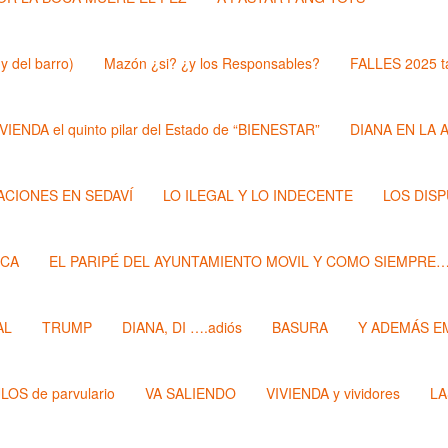
y del barro)
Mazón ¿si? ¿y los Responsables?
FALLES 2025 t
VIENDA el quinto pilar del Estado de “BIENESTAR”
DIANA EN LA 
ZACIONES EN SEDAVÍ
LO ILEGAL Y LO INDECENTE
LOS DIS
ECA
EL PARIPÉ DEL AYUNTAMIENTO MOVIL Y COMO SIEMPRE
AL
TRUMP
DIANA, DI ….adiós
BASURA
Y ADEMÁS E
LOS de parvulario
VA SALIENDO
VIVIENDA y vividores
LA