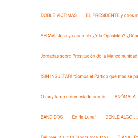
DOBLE VICTIMAS
EL PRESIDENTE y otros i
SEDAVÍ, Jose ya apareció ¿Y la Oposición? ¿Dónd
Jornadas sobre Prostitución de la Mancomunidad
!SIN INSULTAR! “Somos el Partido que mas se pa
O muy tarde o demasiado pronto
ANÓMALA
BANDIDOS
En “la Luna”
DENLE ALGO….. (
Del nivel 2 al 112 (ahora toca 112)
DIANA , 