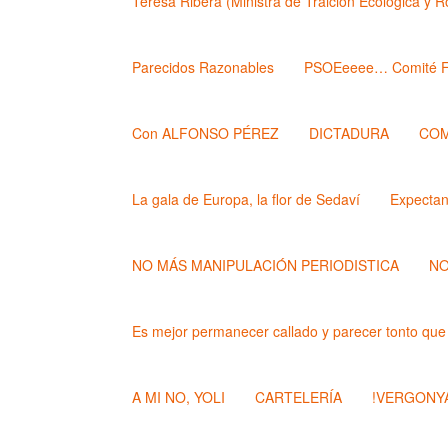
Teresa Ribera (Ministra de Traición Ecológica y 
Parecidos Razonables
PSOEeeee… Comité F
Con ALFONSO PÉREZ
DICTADURA
COM
La gala de Europa, la flor de Sedaví
Expecta
NO MÁS MANIPULACIÓN PERIODISTICA
NO
Es mejor permanecer callado y parecer tonto que
A MI NO, YOLI
CARTELERÍA
!VERGONYA