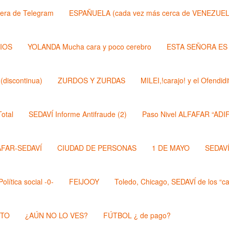
lera de Telegram
ESPAÑUELA (cada vez más cerca de VENEZUEL
DIOS
YOLANDA Mucha cara y poco cerebro
ESTA SEÑORA ES
discontinua)
ZURDOS Y ZURDAS
MILEI,!carajo! y el Ofendi
otal
SEDAVÍ Informe Antifraude (2)
Paso Nivel ALFAFAR “ADIF
AFAR-SEDAVÍ
CIUDAD DE PERSONAS
1 DE MAYO
SEDAVÍ,
lítica social -0-
FEIJOOY
Toledo, Chicago, SEDAVÍ de los “cal
STO
¿AÚN NO LO VES?
FÚTBOL ¿ de pago?