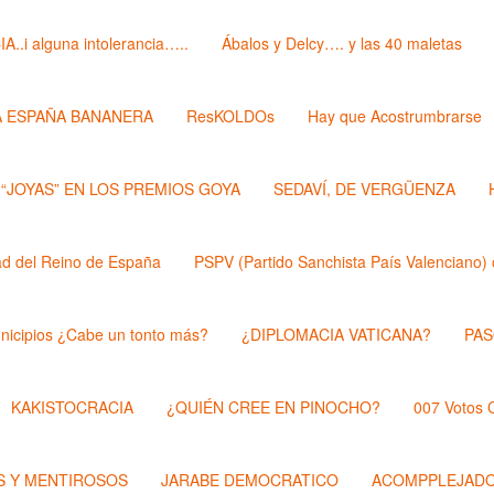
i alguna intolerancia…..
Ábalos y Delcy…. y las 40 maletas
A ESPAÑA BANANERA
ResKOLDOs
Hay que Acostrumbrarse
 “JOYAS” EN LOS PREMIOS GOYA
SEDAVÍ, DE VERGÜENZA
 del Reino de España
PSPV (Partido Sanchista País Valenciano) 
nicipios ¿Cabe un tonto más?
¿DIPLOMACIA VATICANA?
PAS
KAKISTOCRACIA
¿QUIÉN CREE EN PINOCHO?
007 Votos
 Y MENTIROSOS
JARABE DEMOCRATICO
ACOMPPLEJAD