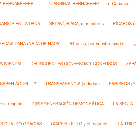
 BERNABÉÉÉÉÉ…..
!CANSINA! !BERNABEEE!
e-Cabanes
ARIOS EN LA DANA
SEDAVÍ, RIADA, más pobres
PÍCAROS e
SEDAVÍ DANA (NADA DE NADA)
!Gracias, por vuestra ayuda!
¿
 !VIVIENDA!
DELINCUENTES CONFESOS Y CONFUSOS
ZAP
 SABEN AQUEL…?
TRANSPARENCIA (y dudas)
FARISEOS (Y
 la respeta
D(R)EGENERACIÓN DEMOCRÁTICA
LA SECTA
AS CUATRO GRACIAS
CIAPPELLETTO y el reguetón
LA TRIL