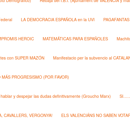
Roto Demógrafico)
Rebaja del I.B.I. (Ajuntament de VALÉNCIA y 
ederal
LA DEMOCRACIA ESPAÑOLA en la UVI
PAGAFANTAS (
PROMIS HEROIC
MATEMÁTICAS PARA ESPAÑOLES
Machit
ntes con SUPER MAZÓN
Manifestacio per la subvencio al CATAL
 MÁS PROGRESISMO (POR FAVOR)
 hablar y despejar las dudas definitivamente (Groucho Marx)
SI……
, CAVALLERS, VERGONYA!
ELS VALENCIÁNS NO SABEN VOTAR 