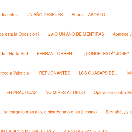
ndecentes
UN AÑO DESPUÉS
Ahora …ABORTO
e está la Oposición?
29-O UN AÑO DE MENTIRAS
Aparece 
 de L’Horta Sud
FERRAN TORRENT
¿DONDE “ESTÁ” JOSE?
rece a Valencia”
REPUGNANTES
LOS GUASAPS DE…
M
EN PRÁCTICAS
NO MIRES AL DEDO
Operación contra M
un carguito más alto, o bicarbonato o las 2 cosas)
Bernabé, ¿y t
POR LA BOCA MUERE EL PEZ
A PASTAR FANG TOTS