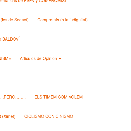
matemáticas de PSPV y COMPROMIS)
los de Sedaví)
Compromís (o la indignitat)
o BALDOVÍ
ANISME
Articulos de Opinión
.,PERO……..
ELS TIMEM COM VOLEM
(Ximet)
CICLISMO CON CINISMO