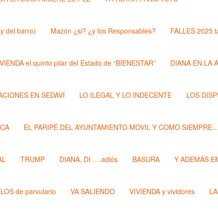
y del barro)
Mazón ¿si? ¿y los Responsables?
FALLES 2025 t
VIENDA el quinto pilar del Estado de “BIENESTAR”
DIANA EN LA 
ZACIONES EN SEDAVÍ
LO ILEGAL Y LO INDECENTE
LOS DIS
ECA
EL PARIPÉ DEL AYUNTAMIENTO MOVIL Y COMO SIEMPRE
AL
TRUMP
DIANA, DI ….adiós
BASURA
Y ADEMÁS E
LOS de parvulario
VA SALIENDO
VIVIENDA y vividores
LA