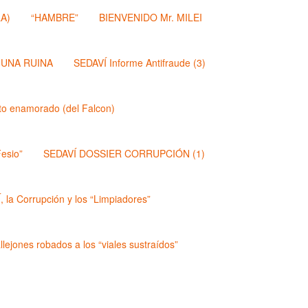
A)
“HAMBRE”
BIENVENIDO Mr. MILEI
 UNA RUINA
SEDAVÍ Informe Antifraude (3)
dito enamorado (del Falcon)
esio”
SEDAVÍ DOSSIER CORRUPCIÓN (1)
 la Corrupción y los “Limpiadores”
lejones robados a los “viales sustraídos”