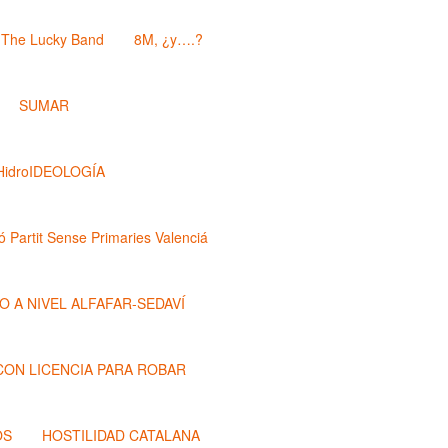
The Lucky Band
8M, ¿y….?
SUMAR
HidroIDEOLOGÍA
ó Partit Sense Primaries Valenciá
O A NIVEL ALFAFAR-SEDAVÍ
 CON LICENCIA PARA ROBAR
OS
HOSTILIDAD CATALANA