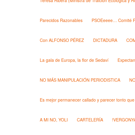
Teresa Ribera (Ministra de Traición Ecológica y 
Parecidos Razonables
PSOEeeee… Comité F
Con ALFONSO PÉREZ
DICTADURA
COM
La gala de Europa, la flor de Sedaví
Expecta
NO MÁS MANIPULACIÓN PERIODISTICA
NO
Es mejor permanecer callado y parecer tonto que
A MI NO, YOLI
CARTELERÍA
!VERGONYA