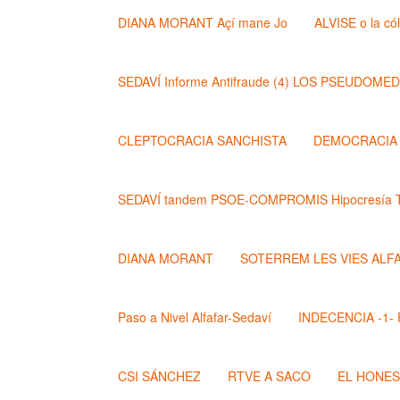
DIANA MORANT Açí mane Jo
ALVISE o la có
SEDAVÍ Informe Antifraude (4) LOS PSEUDOME
CLEPTOCRACIA SANCHISTA
DEMOCRACIA (
SEDAVÍ tandem PSOE-COMPROMIS Hipocresía T
DIANA MORANT
SOTERREM LES VIES ALF
Paso a Nivel Alfafar-Sedaví
INDECENCIA -1- Po
CSI SÁNCHEZ
RTVE A SACO
EL HONE