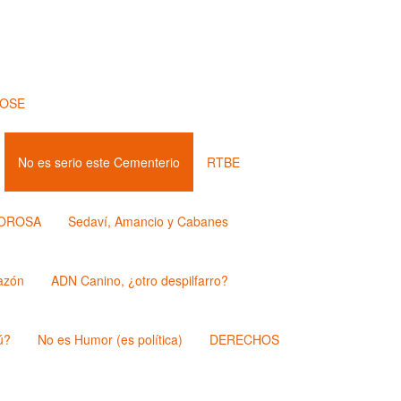
JOSE
No es serio este Cementerio
RTBE
OROSA
Sedaví, Amancio y Cabanes
azón
ADN Canino, ¿otro despilfarro?
ú?
No es Humor (es política)
DERECHOS