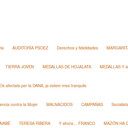
via
AUDITORÍA PSOEZ
Derechos y fidelidades
MARGARIT
TIERRA JOVEN
MEDALLAS DE HOJALATA
MEDALLAS Y si
Els afectats per la DANA, ja estem mes tranquils
lencia contra la Mujer
MALNACIDOS
CAMPAÑAS
Socialist
RNABÉ
TERESA RIBERA
Y ahora… FRANCO
MAZÓN HA D