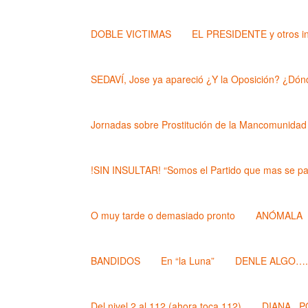
DOBLE VICTIMAS
EL PRESIDENTE y otros i
SEDAVÍ, Jose ya apareció ¿Y la Oposición? ¿Dónd
Jornadas sobre Prostitución de la Mancomunidad
!SIN INSULTAR! “Somos el Partido que mas se pa
O muy tarde o demasiado pronto
ANÓMALA
BANDIDOS
En “la Luna”
DENLE ALGO….. (
Del nivel 2 al 112 (ahora toca 112)
DIANA , 