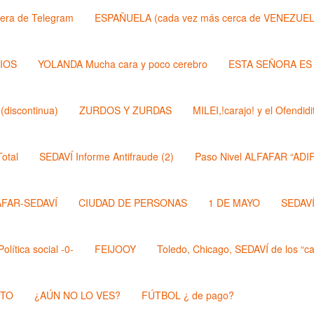
lera de Telegram
ESPAÑUELA (cada vez más cerca de VENEZUEL
DIOS
YOLANDA Mucha cara y poco cerebro
ESTA SEÑORA ES
discontinua)
ZURDOS Y ZURDAS
MILEI,!carajo! y el Ofendi
otal
SEDAVÍ Informe Antifraude (2)
Paso Nivel ALFAFAR “ADIF
AFAR-SEDAVÍ
CIUDAD DE PERSONAS
1 DE MAYO
SEDAVÍ,
lítica social -0-
FEIJOOY
Toledo, Chicago, SEDAVÍ de los “cal
STO
¿AÚN NO LO VES?
FÚTBOL ¿ de pago?