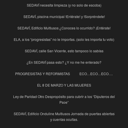
SEDAVÍ necesita limpieza (y no solo de escoba)
SEDAVÍ, piscina municipal !Entérate! y !Sorpréndete!
SEDAVÍ, Edificio Multiusos ¿Conoces lo ocurrido? ¡Entérate!
ELA, a los “progresistas” no le importas. (solo les importa tu voto)
SEDAVÍ, calle San Vicente, esto tampoco lo sabías
¿En SEDAVÍ pasa esto? ¿Y no me he enterado?
PROGRESISTAS Y REFORMISTAS
ECO…ECO…ECO….
EL 8 DE MARZO Y LAS MUJERES
Ley de Paridad Otro Despropósito para cubrir a los “Diputeros del
Psoe”
SEDAVÍ, Edificio Onduline Multiusos Jornada de puertas abiertas
y cuentas ocultas.