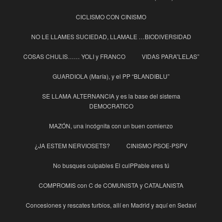
CICLISMO CON CINISMO
NO LE LLAMES SUCIEDAD, LLAMALE …BIODIVERSIDAD
COSAS CHULIS…… YOLI y FRANCO
VIDAS PARA”LELAS”
GUARDIOLA (María), y el PP “BLANDIBLU”
SE LLAMA ALTERNANCIA y es la base del sistema
DEMOCRATICO
MAZÓN, una incógnita con un buen comienzo
¿JA ESTEM NERVIOSETS?
CINISMO PSOE-PSPV
No busques culpables El culPPable eres tú
COMPROMIS con C de COMUNISTA y CATALANISTA
Concesiones y rescates turbios, allí en Madrid y aquí en Sedaví