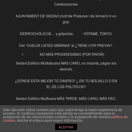
Celebraciones
AJUNTAMENT DE SEDAVÍ (molt de Postureo i de forment ni un
gra)
DERROCHÓLICOS… y gilipollas.
VÓTAME, TONTO.
Del “VUELVA USTED MAÑANA” al ¿TIENE CITA PREVIA?.
NO MÁS PROGRESISMO (POR FAVOR)
Sedaví,Edificio Multiabusos MÁS CARO, no importa, pagan los
vecinos.
¿DÓNDE ESTA MEJOR TÚ DINERO? ¿ EN TU BOLSILLO O EN
EL DE LOS POLITICOS?
Sedaví Edificio Multiusos MÁS TARDE, MÁS CARO, MÁS FEO.
INDECENTES
El Pensador en Cuarentena
Este sitio web utiliza cookies para que usted tenga la mejor experiencia de
usuario. Si continúa navegando está dando su consentimiento para la
aceptación de las mencionadas cookies y la aceptación de nuestra
política de
cookies
, pinche el enlace para mayor información.
La Guinda y la Guindilla
ACEPTAR