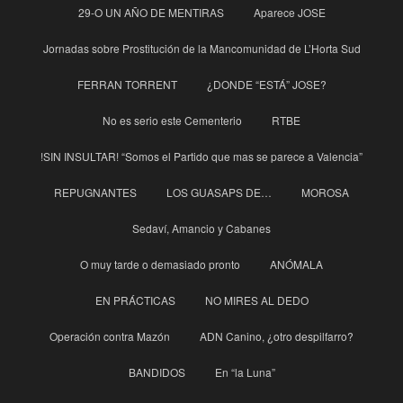
29-O UN AÑO DE MENTIRAS
Aparece JOSE
Jornadas sobre Prostitución de la Mancomunidad de L’Horta Sud
FERRAN TORRENT
¿DONDE “ESTÁ” JOSE?
No es serio este Cementerio
RTBE
!SIN INSULTAR! “Somos el Partido que mas se parece a Valencia”
REPUGNANTES
LOS GUASAPS DE…
MOROSA
Sedaví, Amancio y Cabanes
O muy tarde o demasiado pronto
ANÓMALA
EN PRÁCTICAS
NO MIRES AL DEDO
Operación contra Mazón
ADN Canino, ¿otro despilfarro?
BANDIDOS
En “la Luna”