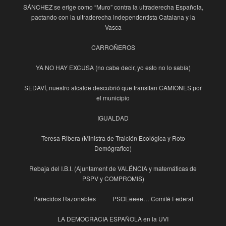
SÁNCHEZ se erige como “Muro” contra la ultraderecha Española,
pactando con la ultraderecha independentista Catalana y la
Vasca
CARROÑEROS
YA NO HAY EXCUSA (no cabe decir, yo esto no lo sabía)
SEDAVÍ, nuestro alcalde descubrió que transitan CAMIONES por
el municipio
IGUALDAD
Teresa Ribera (Ministra de Traición Ecológica y Roto
Demógrafico)
Rebaja del I.B.I. (Ajuntament de VALÉNCIA y matemáticas de
PSPV y COMPROMIS)
Parecidos Razonables
PSOEeeee… Comité Federal
LA DEMOCRACIA ESPAÑOLA en la UVI