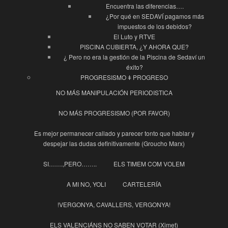
Encuentra las diferencias….
¿Por qué en SEDAVÍ pagamos más
impuestos de los debidos?
El Luto y RTVE
PISCINA CUBIERTA, ¿Y AHORA QUE?
¿ Pero no era la gestión de la Piscina de Sedaví un
éxito?
PROGRESISMO ǂ PROGRESO
NO MÁS MANIPULACIÓN PERIODISTICA
NO MÁS PROGRESISMO (POR FAVOR)
Es mejor permanecer callado y parecer tonto que hablar y
despejar las dudas definitivamente (Groucho Marx)
SI…….,PERO……..
ELS TIMEM COM VOLEM
A MI NO, YOLI
CARTELERÍA
!VERGONYA, CAVALLERS, VERGONYA!
ELS VALENCIÁNS NO SABEN VOTAR (Ximet)