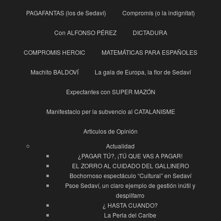
PAGAFANTAS (los de Sedaví)
Compromís (o la indignitat)
Con ALFONSO PÉREZ
DICTADURA
COMPROMIS HEROIC
MATEMÁTICAS PARA ESPAÑOLES
Machito BALDOVÍ
La gala de Europa, la flor de Sedaví
Expectantes con SUPER MAZÓN
Manifestacio per la subvencio al CATALANISME
Articulos de Opinión
Actualidad
¿PAGAR TÚ?, ¡TÚ QUE VAS A PAGAR!
EL ZORRO AL CUIDADO DEL GALLINERO
Bochornoso espectáculo “Cultural” en Sedaví
Psoe Sedaví, un claro ejemplo de gestión inútil y
despilfarro
¿ HASTA CUANDO?
La Perla del Caribe