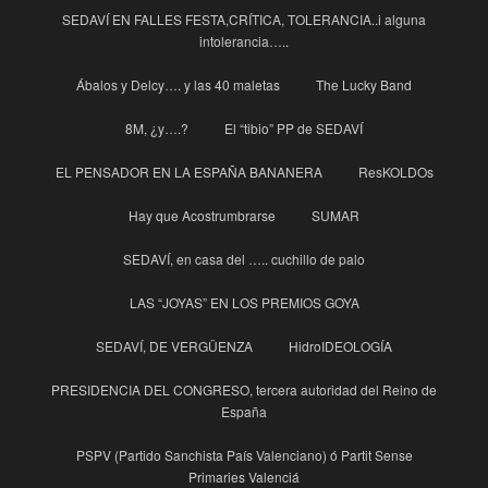
SEDAVÍ EN FALLES FESTA,CRÍTICA, TOLERANCIA..i alguna
intolerancia…..
Ábalos y Delcy…. y las 40 maletas
The Lucky Band
8M, ¿y….?
El “tibio” PP de SEDAVÍ
EL PENSADOR EN LA ESPAÑA BANANERA
ResKOLDOs
Hay que Acostrumbrarse
SUMAR
SEDAVÍ, en casa del ….. cuchillo de palo
LAS “JOYAS” EN LOS PREMIOS GOYA
SEDAVÍ, DE VERGÜENZA
HidroIDEOLOGÍA
PRESIDENCIA DEL CONGRESO, tercera autoridad del Reino de
España
PSPV (Partido Sanchista País Valenciano) ó Partit Sense
Primaries Valenciá