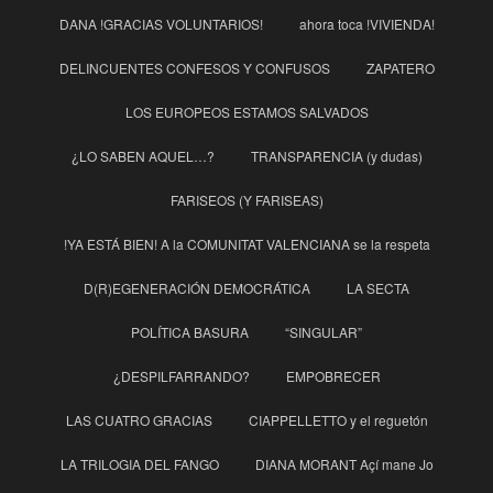
DANA !GRACIAS VOLUNTARIOS!
ahora toca !VIVIENDA!
DELINCUENTES CONFESOS Y CONFUSOS
ZAPATERO
LOS EUROPEOS ESTAMOS SALVADOS
¿LO SABEN AQUEL…?
TRANSPARENCIA (y dudas)
FARISEOS (Y FARISEAS)
!YA ESTÁ BIEN! A la COMUNITAT VALENCIANA se la respeta
D(R)EGENERACIÓN DEMOCRÁTICA
LA SECTA
POLÍTICA BASURA
“SINGULAR”
¿DESPILFARRANDO?
EMPOBRECER
LAS CUATRO GRACIAS
CIAPPELLETTO y el reguetón
LA TRILOGIA DEL FANGO
DIANA MORANT Açí mane Jo