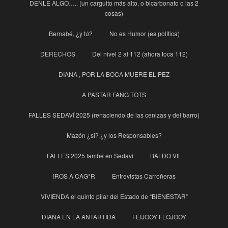
DENLE ALGO….. (un carguito más alto, o bicarbonato o las 2
cosas)
Bernabé, ¿y tú?
No es Humor (es política)
DERECHOS
Del nivel 2 al 112 (ahora toca 112)
DIANA , POR LA BOCA MUERE EL PEZ
A PASTAR FANG TOTS
FALLES SEDAVÍ 2025 (renaciendo de las cenizas y del barro)
Mazón ¿si? ¿y los Responsables?
FALLES 2025 també en Sedaví
BALDO VIL
IROS A CAG*R
Entrevistas Carroñeras
VIVIENDA el quinto pilar del Estado de “BIENESTAR”
DIANA EN LA ANTARTIDA
FEIJOOY FLOJOOY