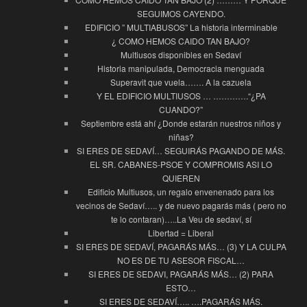
SEGUIMOS CAYENDO.
EDIFICIO ” MULTIABUSOS” La historia interminable
¿ COMO HEMOS CAIDO TAN BAJO?
Multiusos disponibles en Sedaví
Historia manipulada, Democracia menguada
Superavit que vuela……. A la cazuela
Y EL EDIFICIO MULTIUSOS … ………….“¿PA
CUANDO?”
Septiembre está ahí ¿Donde estarán nuestros niños y
niñas?
SI ERES DE SEDAVÍ… SEGUIRÁS PAGANDO DE MÁS.
EL SR. CABANES-PSOE Y COMPROMIS ASI LO
QUIEREN
Edificio Multiusos, un regalo envenenado para los
vecinos de Sedaví….. y de nuevo pagarás más ( pero no
te lo contaran)…..La Veu de sedaví, sí
Libertad = Liberal
SI ERES DE SEDAVÍ, PAGARÁS MÁS… (3) Y LA CULPA
NO ES DE TU ASESOR FISCAL…
SI ERES DE SEDAVI, PAGARÁS MÁS… (2) PARA
ESTO…
SI ERES DE SEDAVÍ….. ….PAGARÁS MÁS.