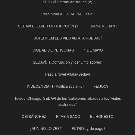
SEDAVÍ Informe Antifraude (2)
Paso Nivel ALFAFAR “ADIFesio”
SEDAVÍ DOSSIER CORRUPCIÓN (1)
DIANA MORANT
SOTERREM LES VIES ALFAFAR-SEDAVÍ
CIUDAD DE PERSONAS
1 DE MAYO
SEDAVÍ, la Corrupción y los “Limpiadores”
Paso a Nivel Alfafar-Sedaví
INDECENCIA -1- Política social -0-
FEIJOOY
Toledo, Chicago, SEDAVÍ de los “callejones robados a los “viales
sustraídos”
CSI SÁNCHEZ
RTVE A SACO
EL HONESTO
¿AÚN NO LO VES?
FÚTBOL ¿ de pago?