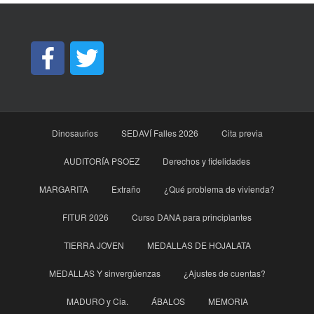
Dinosaurios
SEDAVÍ Falles 2026
Cita previa
AUDITORÍA PSOEZ
Derechos y fidelidades
MARGARITA
Extraño
¿Qué problema de vivienda?
FITUR 2026
Curso DANA para principìantes
TIERRA JOVEN
MEDALLAS DE HOJALATA
MEDALLAS Y sinvergüenzas
¿Ajustes de cuentas?
MADURO y Cia.
ÁBALOS
MEMORIA