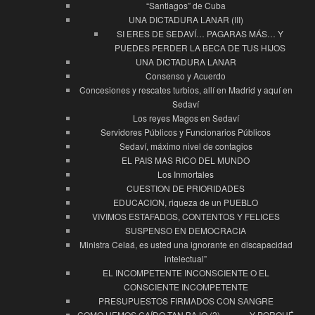
“Santiagos” de Cuba
UNA DICTADURA LANAR (III)
SI ERES DE SEDAVÍ… PAGARAS MÁS… Y
PUEDES PERDER LA BECA DE TUS HIJOS
UNA DICTADURA LANAR
Consenso y Acuerdo
Concesiones y rescates turbios, allí en Madrid y aquí en
Sedaví
Los reyes Magos en Sedaví
Servidores Públicos y Funcionarios Públicos
Sedaví, máximo nivel de contagios
EL PAIS MAS RICO DEL MUNDO
Los Inmortales
CUESTION DE PRIORIDADES
EDUCACION, riqueza de un PUEBLO
VIVIMOS ESTAFADOS, CONTENTOS Y FELICES
SUSPENSO EN DEMOCRACIA
Ministra Celaá, es usted una ignorante en discapacidad
intelectual”
EL INCOMPETENTE INCONSCIENTE O EL
CONSCIENTE INCOMPETENTE
PRESUPUESTOS FIRMADOS CON SANGRE
COMO HEMOS CAÍDO TAN BAJO (2) ……… Y PORQUÉ