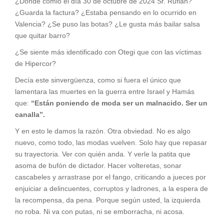
¿Dónde comió el día 30 de octubre de 2024 Sr. Rufián?
¿Guarda la factura? ¿Estaba pensando en lo ocurrido en
Valencia? ¿Se puso las botas? ¿Le gusta más bailar salsa
que quitar barro?
¿Se siente más identificado con Otegi que con las víctimas
de Hipercor?
Decía este sinvergüenza, como si fuera el único que
lamentara las muertes en la guerra entre Israel y Hamás
que:
“Están poniendo de moda ser un malnacido. Ser un
canalla”.
Y en esto le damos la razón. Otra obviedad. No es algo
nuevo, como todo, las modas vuelven. Solo hay que repasar
su trayectoria. Ver con quién anda. Y verle la patita que
asoma de bufón de dictador. Hacer volteretas, sonar
cascabeles y arrastrase por el fango, criticando a jueces por
enjuiciar a delincuentes, corruptos y ladrones, a la espera de
la recompensa, da pena. Porque según usted, la izquierda
no roba. Ni va con putas, ni se emborracha, ni acosa.