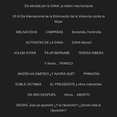
Els afectats per la DANA, ja estem mes tranquils
25 N Día Internacional de la Eliminación de la Violencia contra la
Mujer
MALNACIDOS
CAMPAÑAS
Socialista, Feminista
ACTIVISTAS DE LA DANA
DANA Morant
VOLEM VOTAR
PILAR BERNABÉ
TERESA RIBERA
Y ahora… FRANCO
MAZÓN HA DIMITIDO ¿Y AHORA QUÉ?
PPANATAS
DOBLE VICTIMAS
EL PRESIDENTE y otros indecentes
UN AÑO DESPUÉS
Ahora …ABORTO
SEDAVÍ, Jose ya apareció ¿Y la Oposición? ¿Dónde está la
Oposición?