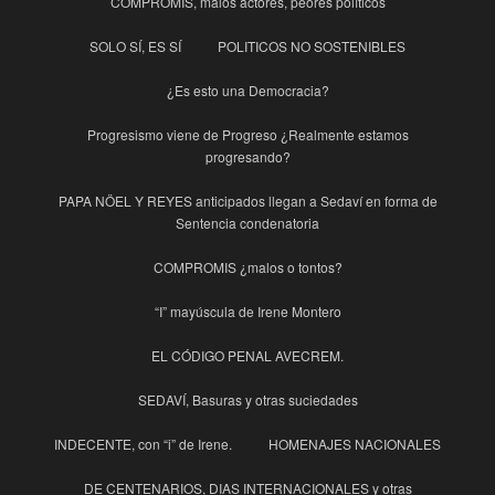
COMPROMIS, malos actores, peores políticos
SOLO SÍ, ES SÍ
POLITICOS NO SOSTENIBLES
¿Es esto una Democracia?
Progresismo viene de Progreso ¿Realmente estamos
progresando?
PAPA NÖEL Y REYES anticipados llegan a Sedaví en forma de
Sentencia condenatoria
COMPROMIS ¿malos o tontos?
“I” mayúscula de Irene Montero
EL CÓDIGO PENAL AVECREM.
SEDAVÍ, Basuras y otras suciedades
INDECENTE, con “i” de Irene.
HOMENAJES NACIONALES
DE CENTENARIOS, DIAS INTERNACIONALES y otras