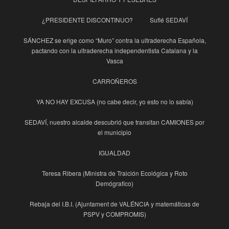
¿PRESIDENTE DISCONTINUO?
Suflé SEDAVÍ
SÁNCHEZ se erige como “Muro” contra la ultraderecha Española,
pactando con la ultraderecha independentista Catalana y la
Vasca
CARROÑEROS
YA NO HAY EXCUSA (no cabe decir, yo esto no lo sabía)
SEDAVÍ, nuestro alcalde descubrió que transitan CAMIONES por
el municipio
IGUALDAD
Teresa Ribera (Ministra de Traición Ecológica y Roto
Demógrafico)
Rebaja del I.B.I. (Ajuntament de VALÉNCIA y matemáticas de
PSPV y COMPROMIS)