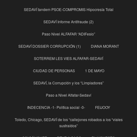
SEDAVÍ tandem PSOE-COMPROMIS Hipocresía Total
SEDAVÍ Informe Antifraude (2)
Paso Nivel ALFAFAR “ADIFesio”
SEDAVÍ DOSSIER CORRUPCIÓN (1)
DIANA MORANT
SOTERREM LES VIES ALFAFAR-SEDAVÍ
CIUDAD DE PERSONAS
1 DE MAYO
SEDAVÍ, la Corrupción y los “Limpiadores”
Paso a Nivel Alfafar-Sedaví
INDECENCIA -1- Política social -0-
FEIJOOY
Toledo, Chicago, SEDAVÍ de los “callejones robados a los “viales
sustraídos”