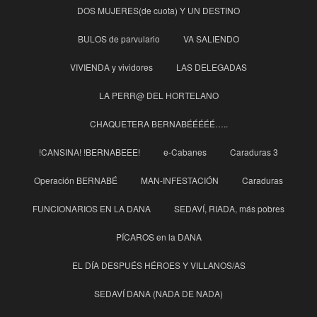
DOS MUJERES(de cuota) Y UN DESTINO
BULOS de parvulario
VA SALIENDO
VIVIENDA y vividores
LAS DELEGADAS
LA PERR@ DEL HORTELANO
CHAQUETERA BERNABÉÉÉÉÉ…..
!CANSINA! !BERNABEEE!
e-Cabanes
Caraduras 3
Operación BERNABÉ
MAN-INFESTACIÓN
Caraduras
FUNCIONARIOS EN LA DANA
SEDAVÍ, RIADA, más pobres
PÍCAROS en la DANA
EL DÍA DESPUÉS HÉROES Y VILLANOS/AS
SEDAVÍ DANA (NADA DE NADA)