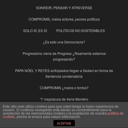
SONREIR, PENSAR Y ATREVERSE
COMPROMIS, malos actores, peores políticos
SOLO SÍ, ES SÍ
POLITICOS NO SOSTENIBLES
¿Es esto una Democracia?
Progresismo viene de Progreso ¿Realmente estamos
progresando?
PAPA NÖEL Y REYES anticipados llegan a Sedaví en forma de
Sentencia condenatoria
COMPROMIS ¿malos o tontos?
“I” mayúscula de Irene Montero
Este sitio web utiliza cookies para que usted tenga la mejor experiencia de
usuario. Si continúa navegando está dando su consentimiento para la
EL CÓDIGO PENAL AVECREM.
aceptación de las mencionadas cookies y la aceptación de nuestra
política de
cookies
, pinche el enlace para mayor información.
SEDAVÍ, Basuras y otras suciedades
ACEPTAR