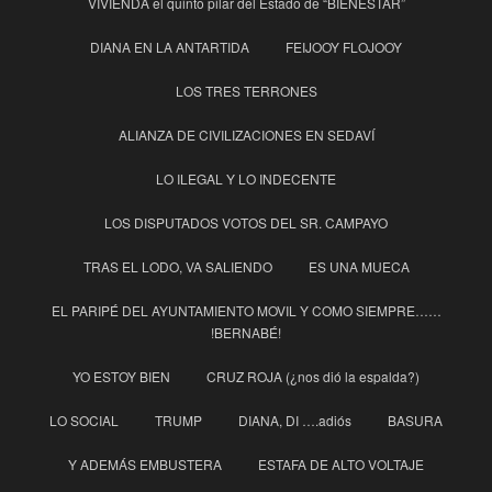
VIVIENDA el quinto pilar del Estado de “BIENESTAR”
DIANA EN LA ANTARTIDA
FEIJOOY FLOJOOY
LOS TRES TERRONES
ALIANZA DE CIVILIZACIONES EN SEDAVÍ
LO ILEGAL Y LO INDECENTE
LOS DISPUTADOS VOTOS DEL SR. CAMPAYO
TRAS EL LODO, VA SALIENDO
ES UNA MUECA
EL PARIPÉ DEL AYUNTAMIENTO MOVIL Y COMO SIEMPRE……
!BERNABÉ!
YO ESTOY BIEN
CRUZ ROJA (¿nos dió la espalda?)
LO SOCIAL
TRUMP
DIANA, DI ….adiós
BASURA
Y ADEMÁS EMBUSTERA
ESTAFA DE ALTO VOLTAJE