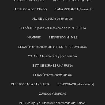
LA TRILOGIA DEL FANGO
DIANA MORANT Açí mane Jo
ALVISE o la cólera de Telegram
ESPAÑUELA (cada vez más cerca de VENEZUELA)
“HAMBRE”
BIENVENIDO Mr. MILEI
SEDAVÍ Informe Antifraude (4) LOS PSEUDOMEDIOS
YOLANDA Mucha cara y poco cerebro
ESTA SEÑORA ES UNA RUINA
SEDAVÍ Informe Antifraude (3)
CLEPTOCRACIA SANCHISTA
DEMOCRACIA (discontinua)
ZURDOS Y ZURDAS
MILEI,!carajo! y el Ofendidito enamorado (del Falcon)