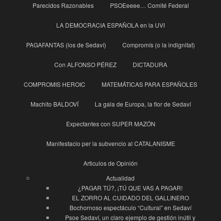
Parecidos Razonables
PSOEeeee… Comité Federal
LA DEMOCRACIA ESPAÑOLA en la UVI
PAGAFANTAS (los de Sedaví)
Compromís (o la indignitat)
Con ALFONSO PÉREZ
DICTADURA
COMPROMIS HEROIC
MATEMÁTICAS PARA ESPAÑOLES
Machito BALDOVÍ
La gala de Europa, la flor de Sedaví
Expectantes con SUPER MAZÓN
Manifestacio per la subvencio al CATALANISME
Articulos de Opinión
Actualidad
¿PAGAR TÚ?, ¡TÚ QUE VAS A PAGAR!
EL ZORRO AL CUIDADO DEL GALLINERO
Bochornoso espectáculo “Cultural” en Sedaví
Psoe Sedaví, un claro ejemplo de gestión inútil y