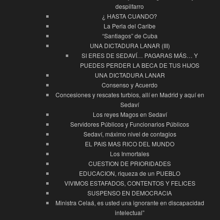
despilfarro
¿ HASTA CUANDO?
La Perla del Caribe
“Santiagos” de Cuba
UNA DICTADURA LANAR (III)
SI ERES DE SEDAVÍ… PAGARAS MÁS… Y
PUEDES PERDER LA BECA DE TUS HIJOS
UNA DICTADURA LANAR
Consenso y Acuerdo
Concesiones y rescates turbios, allí en Madrid y aquí en
Sedaví
Los reyes Magos en Sedaví
Servidores Públicos y Funcionarios Públicos
Sedaví, máximo nivel de contagios
EL PAIS MAS RICO DEL MUNDO
Los Inmortales
CUESTION DE PRIORIDADES
EDUCACION, riqueza de un PUEBLO
VIVIMOS ESTAFADOS, CONTENTOS Y FELICES
SUSPENSO EN DEMOCRACIA
Ministra Celaá, es usted una ignorante en discapacidad
intelectual”