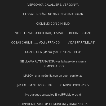
!VERGONYA, CAVALLERS, VERGONYA!
ELS VALENCIÁNS NO SABEN VOTAR (Ximet)
CICLISMO CON CINISMO
NO LE LLAMES SUCIEDAD, LLAMALE …BIODIVERSIDAD
COSAS CHULIS…… YOLI y FRANCO
VIDAS PARA”LELAS”
GUARDIOLA (María), y el PP “BLANDIBLU”
SE LLAMA ALTERNANCIA y es la base del sistema
DEMOCRATICO
MAZÓN, una incógnita con un buen comienzo
¿JA ESTEM NERVIOSETS?
CINISMO PSOE-PSPV
No busques culpables El culPPable eres tú
COMPROMIS con C de COMUNISTA y CATALANISTA