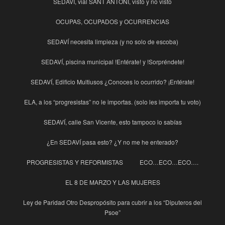
SEDAVÍ, vial SANT ANTONI, visto y no visto
OCUPAS, OCUPADOS y OCURRENCIAS
SEDAVÍ necesita limpieza (y no solo de escoba)
SEDAVÍ, piscina municipal !Entérate! y !Sorpréndete!
SEDAVÍ, Edificio Multiusos ¿Conoces lo ocurrido? ¡Entérate!
ELA, a los “progresistas” no le importas. (solo les importa tu voto)
SEDAVÍ, calle San Vicente, esto tampoco lo sabías
¿En SEDAVÍ pasa esto? ¿Y no me he enterado?
PROGRESISTAS Y REFORMISTAS
ECO…ECO…ECO….
EL 8 DE MARZO Y LAS MUJERES
Ley de Paridad Otro Despropósito para cubrir a los “Diputeros del
Psoe”