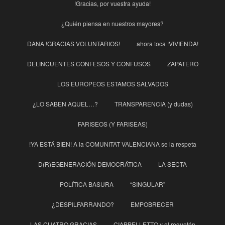
!Gracias, por vuestra ayuda!
¿Quién piensa en nuestros mayores?
DANA !GRACIAS VOLUNTARIOS!
ahora toca !VIVIENDA!
DELINCUENTES CONFESOS Y CONFUSOS
ZAPATERO
LOS EUROPEOS ESTAMOS SALVADOS
¿LO SABEN AQUEL…?
TRANSPARENCIA (y dudas)
FARISEOS (Y FARISEAS)
!YA ESTÁ BIEN! A la COMUNITAT VALENCIANA se la respeta
D(R)EGENERACIÓN DEMOCRÁTICA
LA SECTA
POLÍTICA BASURA
“SINGULAR”
¿DESPILFARRANDO?
EMPOBRECER
LAS CUATRO GRACIAS
CIAPPELLETTO y el reguetón