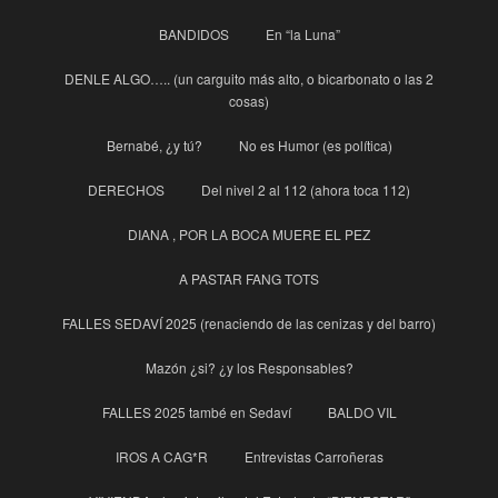
BANDIDOS
En “la Luna”
DENLE ALGO….. (un carguito más alto, o bicarbonato o las 2
cosas)
Bernabé, ¿y tú?
No es Humor (es política)
DERECHOS
Del nivel 2 al 112 (ahora toca 112)
DIANA , POR LA BOCA MUERE EL PEZ
A PASTAR FANG TOTS
FALLES SEDAVÍ 2025 (renaciendo de las cenizas y del barro)
Mazón ¿si? ¿y los Responsables?
FALLES 2025 també en Sedaví
BALDO VIL
IROS A CAG*R
Entrevistas Carroñeras