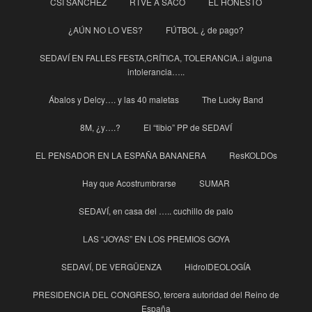
CSI SÁNCHEZ
RTVE A SACO
EL HONESTO
¿AÚN NO LO VES?
FÚTBOL ¿ de pago?
SEDAVÍ EN FALLES FESTA,CRÍTICA, TOLERANCIA..i alguna
intolerancia…..
Ábalos y Delcy…. y las 40 maletas
The Lucky Band
8M, ¿y….?
El “tibio” PP de SEDAVÍ
EL PENSADOR EN LA ESPAÑA BANANERA
ResKOLDOs
Hay que Acostrumbrarse
SUMAR
SEDAVÍ, en casa del ….. cuchillo de palo
LAS “JOYAS” EN LOS PREMIOS GOYA
SEDAVÍ, DE VERGÜENZA
HidroIDEOLOGÍA
PRESIDENCIA DEL CONGRESO, tercera autoridad del Reino de
España