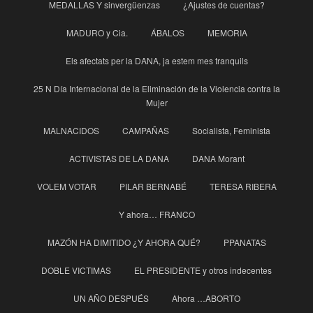
MEDALLAS Y sinvergüenzas
¿Ajustes de cuentas?
MADURO y Cia.
ÁBALOS
MEMORIA
Els afectats per la DANA, ja estem mes tranquils
25 N Día Internacional de la Eliminación de la Violencia contra la
Mujer
MALNACIDOS
CAMPAÑAS
Socialista, Feminista
ACTIVISTAS DE LA DANA
DANA Morant
VOLEM VOTAR
PILAR BERNABÉ
TERESA RIBERA
Y ahora… FRANCO
MAZÓN HA DIMITIDO ¿Y AHORA QUÉ?
PPANATAS
DOBLE VICTIMAS
EL PRESIDENTE y otros indecentes
UN AÑO DESPUÉS
Ahora …ABORTO