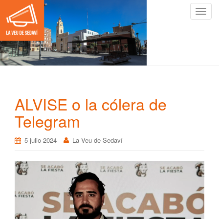
C
a
m
b
i
a
r
n
ALVISE o la cólera de
a
v
Telegram
e
g
5 julio 2024
La Veu de Sedaví
a
c
i
ó
n