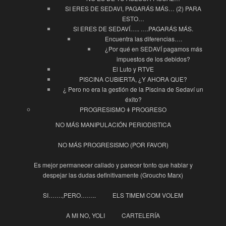
SI ERES DE SEDAVI, PAGARÁS MÁS… (2) PARA
ESTO…
SI ERES DE SEDAVÍ….. ….PAGARÁS MÁS.
Encuentra las diferencias….
¿Por qué en SEDAVÍ pagamos más
impuestos de los debidos?
El Luto y RTVE
PISCINA CUBIERTA, ¿Y AHORA QUE?
¿ Pero no era la gestión de la Piscina de Sedaví un
éxito?
PROGRESISMO ǂ PROGRESO
NO MÁS MANIPULACIÓN PERIODISTICA
NO MÁS PROGRESISMO (POR FAVOR)
Es mejor permanecer callado y parecer tonto que hablar y
despejar las dudas definitivamente (Groucho Marx)
SI…….,PERO……..
ELS TIMEM COM VOLEM
A MI NO, YOLI
CARTELERÍA