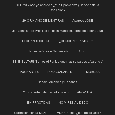
SEDAVÍ, Jose ya apareció ¿Y la Oposición? ¿Dónde está la
Oposición?
29-O UN AÑO DE MENTIRAS
Aparece JOSE
Jornadas sobre Prostitución de la Mancomunidad de L’Horta Sud
FERRAN TORRENT
¿DONDE “ESTÁ” JOSE?
No es serio este Cementerio
RTBE
!SIN INSULTAR! “Somos el Partido que mas se parece a Valencia”
REPUGNANTES
LOS GUASAPS DE…
MOROSA
Sedaví, Amancio y Cabanes
O muy tarde o demasiado pronto
ANÓMALA
EN PRÁCTICAS
NO MIRES AL DEDO
Operación contra Mazón
ADN Canino, ¿otro despilfarro?