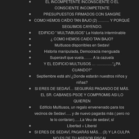
EL INCOMPETENTE INCONSCIENTE O EL
CONSCIENTE INCOMPETENTE
PRESUPUESTOS FIRMADOS CON SANGRE
COMO HEMOS CAÍDO TAN BAJO (2) ……… Y PORQUÉ
SEGUIMOS CAYENDO.
EDIFICIO ” MULTIABUSOS” La historia interminable
¿ COMO HEMOS CAIDO TAN BAJO?
Multiusos disponibles en Sedaví
Historia manipulada, Democracia menguada
Superavit que vuela……. A la cazuela
Y EL EDIFICIO MULTIUSOS … ………….“¿PA
CUANDO?”
Septiembre está ahí ¿Donde estarán nuestros niños y
niñas?
SI ERES DE SEDAVÍ… SEGUIRÁS PAGANDO DE MÁS.
EL SR. CABANES-PSOE Y COMPROMIS ASI LO
QUIEREN
Edificio Multiusos, un regalo envenenado para los
vecinos de Sedaví….. y de nuevo pagarás más ( pero no
te lo contaran)…..La Veu de sedaví, sí
Libertad = Liberal
SI ERES DE SEDAVÍ, PAGARÁS MÁS… (3) Y LA CULPA
NO ES DE TU ASESOR FISCAL…