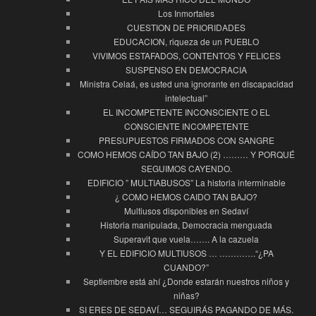
Los Inmortales
CUESTION DE PRIORIDADES
EDUCACION, riqueza de un PUEBLO
VIVIMOS ESTAFADOS, CONTENTOS Y FELICES
SUSPENSO EN DEMOCRACIA
Ministra Celaá, es usted una ignorante en discapacidad
intelectual”
EL INCOMPETENTE INCONSCIENTE O EL
CONSCIENTE INCOMPETENTE
PRESUPUESTOS FIRMADOS CON SANGRE
COMO HEMOS CAÍDO TAN BAJO (2) ……… Y PORQUÉ
SEGUIMOS CAYENDO.
EDIFICIO ” MULTIABUSOS” La historia interminable
¿ COMO HEMOS CAIDO TAN BAJO?
Multiusos disponibles en Sedaví
Historia manipulada, Democracia menguada
Superavit que vuela……. A la cazuela
Y EL EDIFICIO MULTIUSOS … ………….“¿PA
CUANDO?”
Septiembre está ahí ¿Donde estarán nuestros niños y
niñas?
SI ERES DE SEDAVÍ… SEGUIRÁS PAGANDO DE MÁS.