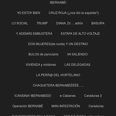
!BERNABÉ!
YO ESTOY BIEN
CRUZ ROJA (¿nos dió la espalda?)
LO SOCIAL
TRUMP
DIANA, DI ….adiós
BASURA
Y ADEMÁS EMBUSTERA
ESTAFA DE ALTO VOLTAJE
DOS MUJERES(de cuota) Y UN DESTINO
BULOS de parvulario
VA SALIENDO
VIVIENDA y vividores
LAS DELEGADAS
LA PERR@ DEL HORTELANO
CHAQUETERA BERNABÉÉÉÉÉ…..
!CANSINA! !BERNABEEE!
e-Cabanes
Caraduras 3
Operación BERNABÉ
MAN-INFESTACIÓN
Caraduras