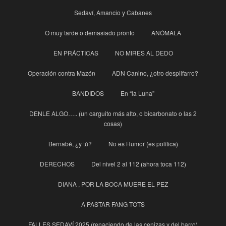
Sedaví, Amancio y Cabanes
O muy tarde o demasiado pronto
ANÓMALA
EN PRÁCTICAS
NO MIRES AL DEDO
Operación contra Mazón
ADN Canino, ¿otro despilfarro?
BANDIDOS
En “la Luna”
DENLE ALGO….. (un carguito más alto, o bicarbonato o las 2
cosas)
Bernabé, ¿y tú?
No es Humor (es política)
DERECHOS
Del nivel 2 al 112 (ahora toca 112)
DIANA , POR LA BOCA MUERE EL PEZ
A PASTAR FANG TOTS
FALLES SEDAVÍ 2025 (renaciendo de las cenizas y del barro)