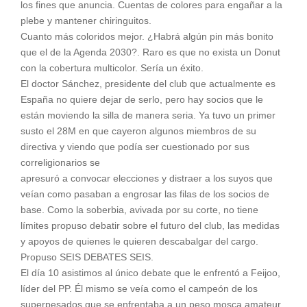
los fines que anuncia. Cuentas de colores para engañar a la
plebe y mantener chiringuitos.
Cuanto más coloridos mejor. ¿Habrá algún pin más bonito
que el de la Agenda 2030?. Raro es que no exista un Donut
con la cobertura multicolor. Sería un éxito.
El doctor Sánchez, presidente del club que actualmente es
España no quiere dejar de serlo, pero hay socios que le
están moviendo la silla de manera seria. Ya tuvo un primer
susto el 28M en que cayeron algunos miembros de su
directiva y viendo que podía ser cuestionado por sus
correligionarios se
apresuró a convocar elecciones y distraer a los suyos que
veían como pasaban a engrosar las filas de los socios de
base. Como la soberbia, avivada por su corte, no tiene
límites propuso debatir sobre el futuro del club, las medidas
y apoyos de quienes le quieren descabalgar del cargo.
Propuso SEIS DEBATES SEIS.
El día 10 asistimos al único debate que le enfrentó a Feijoo,
líder del PP. Él mismo se veía como el campeón de los
superpesados que se enfrentaba a un peso mosca amateur.