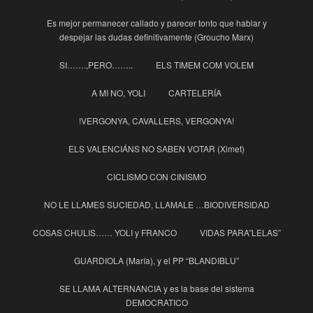
Es mejor permanecer callado y parecer tonto que hablar y
despejar las dudas definitivamente (Groucho Marx)
SI…….,PERO……..
ELS TIMEM COM VOLEM
A MI NO, YOLI
CARTELERÍA
!VERGONYA, CAVALLERS, VERGONYA!
ELS VALENCIÁNS NO SABEN VOTAR (Ximet)
CICLISMO CON CINISMO
NO LE LLAMES SUCIEDAD, LLAMALE …BIODIVERSIDAD
COSAS CHULIS…… YOLI y FRANCO
VIDAS PARA”LELAS”
GUARDIOLA (María), y el PP “BLANDIBLU”
SE LLAMA ALTERNANCIA y es la base del sistema
DEMOCRATICO