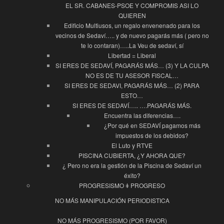
EL SR. CABANES-PSOE Y COMPROMIS ASI LO
QUIEREN
Edificio Multiusos, un regalo envenenado para los
vecinos de Sedaví….. y de nuevo pagarás más ( pero no
te lo contaran)…..La Veu de sedaví, sí
Libertad = Liberal
SI ERES DE SEDAVÍ, PAGARÁS MÁS… (3) Y LA CULPA
NO ES DE TU ASESOR FISCAL…
SI ERES DE SEDAVI, PAGARÁS MÁS… (2) PARA
ESTO…
SI ERES DE SEDAVÍ….. ….PAGARÁS MÁS.
Encuentra las diferencias….
¿Por qué en SEDAVÍ pagamos más
impuestos de los debidos?
El Luto y RTVE
PISCINA CUBIERTA, ¿Y AHORA QUE?
¿ Pero no era la gestión de la Piscina de Sedaví un
éxito?
PROGRESISMO ǂ PROGRESO
NO MÁS MANIPULACIÓN PERIODISTICA
NO MÁS PROGRESISMO (POR FAVOR)