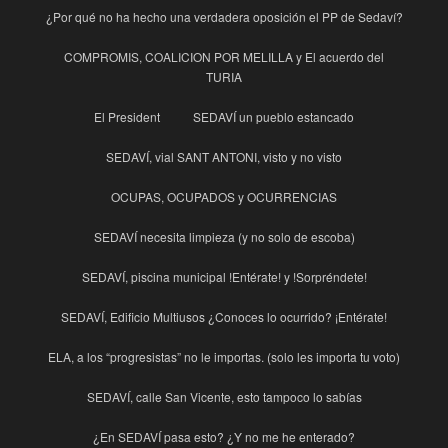
¿Por qué no ha hecho una verdadera oposición el PP de Sedaví?
COMPROMIS, COALICION POR MELILLA y El acuerdo del
TURIA
El President
SEDAVÍ un pueblo estancado
SEDAVÍ, vial SANT ANTONI, visto y no visto
OCUPAS, OCUPADOS y OCURRENCIAS
SEDAVÍ necesita limpieza (y no solo de escoba)
SEDAVÍ, piscina municipal !Entérate! y !Sorpréndete!
SEDAVÍ, Edificio Multiusos ¿Conoces lo ocurrido? ¡Entérate!
ELA, a los “progresistas” no le importas. (solo les importa tu voto)
SEDAVÍ, calle San Vicente, esto tampoco lo sabías
¿En SEDAVÍ pasa esto? ¿Y no me he enterado?