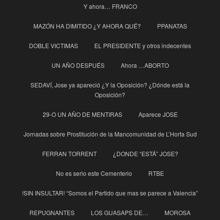
Y ahora… FRANCO
MAZÓN HA DIMITIDO ¿Y AHORA QUÉ?
PPANATAS
DOBLE VICTIMAS
EL PRESIDENTE y otros indecentes
UN AÑO DESPUÉS
Ahora …ABORTO
SEDAVÍ, Jose ya apareció ¿Y la Oposición? ¿Dónde está la
Oposición?
29-O UN AÑO DE MENTIRAS
Aparece JOSE
Jornadas sobre Prostitución de la Mancomunidad de L’Horta Sud
FERRAN TORRENT
¿DONDE “ESTÁ” JOSE?
No es serio este Cementerio
RTBE
!SIN INSULTAR! “Somos el Partido que mas se parece a Valencia”
REPUGNANTES
LOS GUASAPS DE…
MOROSA