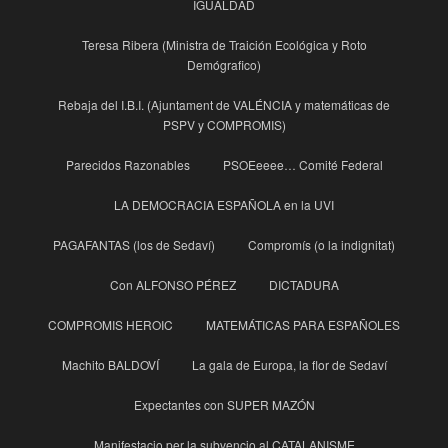
IGUALDAD
Teresa Ribera (Ministra de Traición Ecológica y Roto
Demógrafico)
Rebaja del I.B.I. (Ajuntament de VALÉNCIA y matemáticas de
PSPV y COMPROMIS)
Parecidos Razonables
PSOEeeee… Comité Federal
LA DEMOCRACIA ESPAÑOLA en la UVI
PAGAFANTAS (los de Sedaví)
Compromís (o la indignitat)
Con ALFONSO PÉREZ
DICTADURA
COMPROMIS HEROIC
MATEMÁTICAS PARA ESPAÑOLES
Machito BALDOVÍ
La gala de Europa, la flor de Sedaví
Expectantes con SUPER MAZÓN
Manifestacio per la subvencio al CATALANISME