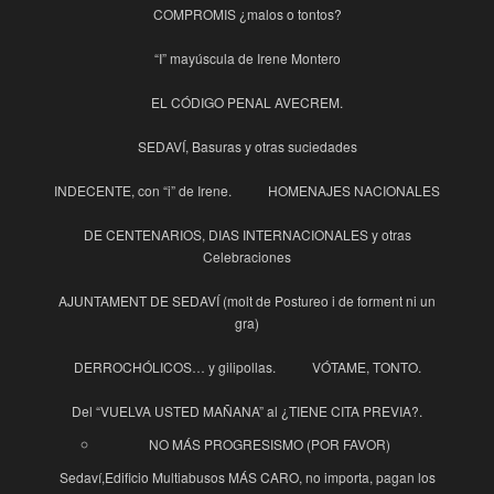
COMPROMIS ¿malos o tontos?
“I” mayúscula de Irene Montero
EL CÓDIGO PENAL AVECREM.
SEDAVÍ, Basuras y otras suciedades
INDECENTE, con “i” de Irene.
HOMENAJES NACIONALES
DE CENTENARIOS, DIAS INTERNACIONALES y otras
Celebraciones
AJUNTAMENT DE SEDAVÍ (molt de Postureo i de forment ni un
gra)
DERROCHÓLICOS… y gilipollas.
VÓTAME, TONTO.
Del “VUELVA USTED MAÑANA” al ¿TIENE CITA PREVIA?.
NO MÁS PROGRESISMO (POR FAVOR)
Sedaví,Edificio Multiabusos MÁS CARO, no importa, pagan los