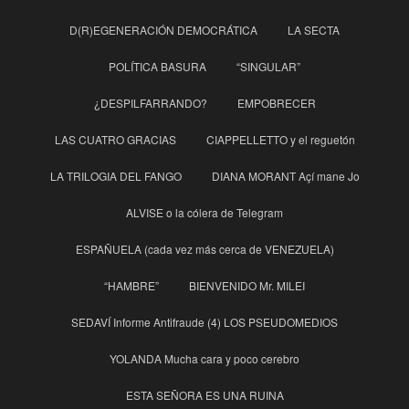
D(R)EGENERACIÓN DEMOCRÁTICA
LA SECTA
POLÍTICA BASURA
“SINGULAR”
¿DESPILFARRANDO?
EMPOBRECER
LAS CUATRO GRACIAS
CIAPPELLETTO y el reguetón
LA TRILOGIA DEL FANGO
DIANA MORANT Açí mane Jo
ALVISE o la cólera de Telegram
ESPAÑUELA (cada vez más cerca de VENEZUELA)
“HAMBRE”
BIENVENIDO Mr. MILEI
SEDAVÍ Informe Antifraude (4) LOS PSEUDOMEDIOS
YOLANDA Mucha cara y poco cerebro
ESTA SEÑORA ES UNA RUINA