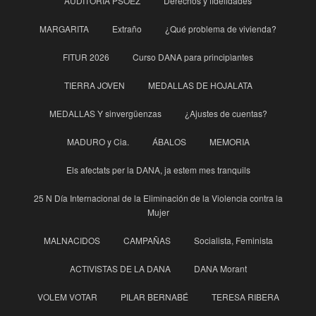
AUDITORÍA PSOEZ
Derechos y fidelidades
MARGARITA
Extraño
¿Qué problema de vivienda?
FITUR 2026
Curso DANA para principìantes
TIERRA JOVEN
MEDALLAS DE HOJALATA
MEDALLAS Y sinvergüenzas
¿Ajustes de cuentas?
MADURO y Cia.
ÁBALOS
MEMORIA
Els afectats per la DANA, ja estem mes tranquils
25 N Día Internacional de la Eliminación de la Violencia contra la
Mujer
MALNACIDOS
CAMPAÑAS
Socialista, Feminista
ACTIVISTAS DE LA DANA
DANA Morant
VOLEM VOTAR
PILAR BERNABÉ
TERESA RIBERA