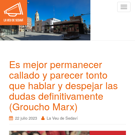
C
a
m
b
i
a
r
n
Es mejor permanecer
a
v
callado y parecer tonto
e
que hablar y despejar las
g
a
dudas definitivamente
c
(Groucho Marx)
i
ó
22 julio 2023
La Veu de Sedaví
n