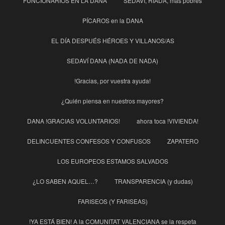
FUNCIONARIOS EN LA DANA
SEDAVÍ, RIADA, más pobres
PÍCAROS en la DANA
EL DÍA DESPUÉS HÉROES Y VILLANOS/AS
SEDAVÍ DANA (NADA DE NADA)
!Gracias, por vuestra ayuda!
¿Quién piensa en nuestros mayores?
DANA !GRACIAS VOLUNTARIOS!
ahora toca !VIVIENDA!
DELINCUENTES CONFESOS Y CONFUSOS
ZAPATERO
LOS EUROPEOS ESTAMOS SALVADOS
¿LO SABEN AQUEL…?
TRANSPARENCIA (y dudas)
FARISEOS (Y FARISEAS)
!YA ESTÁ BIEN! A la COMUNITAT VALENCIANA se la respeta