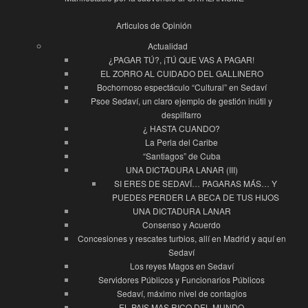
Articulos de Opinión
Actualidad
¿PAGAR TÚ?, ¡TÚ QUE VAS A PAGAR!
EL ZORRO AL CUIDADO DEL GALLINERO
Bochornoso espectáculo “Cultural” en Sedaví
Psoe Sedaví, un claro ejemplo de gestión inútil y
despilfarro
¿ HASTA CUANDO?
La Perla del Caribe
“Santiagos” de Cuba
UNA DICTADURA LANAR (III)
SI ERES DE SEDAVÍ… PAGARAS MÁS… Y
PUEDES PERDER LA BECA DE TUS HIJOS
UNA DICTADURA LANAR
Consenso y Acuerdo
Concesiones y rescates turbios, allí en Madrid y aquí en
Sedaví
Los reyes Magos en Sedaví
Servidores Públicos y Funcionarios Públicos
Sedaví, máximo nivel de contagios
EL PAIS MAS RICO DEL MUNDO