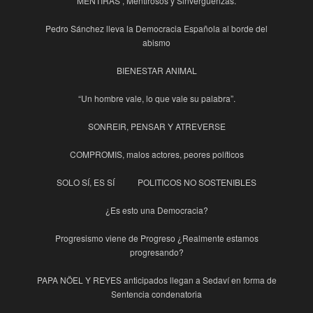
MENTIRAS , Mentirosos y Sinverguenzas.
Pedro Sánchez lleva la Democracia Española al borde del
abismo
BIENESTAR ANIMAL
“Un hombre vale, lo que vale su palabra”.
SONREIR, PENSAR Y ATREVERSE
COMPROMIS, malos actores, peores políticos
SOLO SÍ, ES SÍ
POLITICOS NO SOSTENIBLES
¿Es esto una Democracia?
Progresismo viene de Progreso ¿Realmente estamos
progresando?
PAPA NÖEL Y REYES anticipados llegan a Sedaví en forma de
Sentencia condenatoria