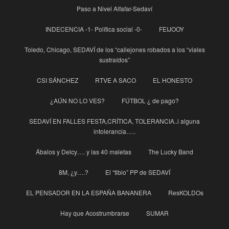
Paso a Nivel Alfafar-Sedaví
INDECENCIA -1- Política social -0-
FEIJOOY
Toledo, Chicago, SEDAVÍ de los “callejones robados a los “viales
sustraídos”
CSI SÁNCHEZ
RTVE A SACO
EL HONESTO
¿AÚN NO LO VES?
FÚTBOL ¿ de pago?
SEDAVÍ EN FALLES FESTA,CRÍTICA, TOLERANCIA..i alguna
intolerancia…..
Ábalos y Delcy…. y las 40 maletas
The Lucky Band
8M, ¿y….?
El “tibio” PP de SEDAVÍ
EL PENSADOR EN LA ESPAÑA BANANERA
ResKOLDOs
Hay que Acostrumbrarse
SUMAR