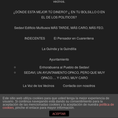
vecinos.
¿DÓNDE ESTA MEJOR TÚ DINERO? ¿ EN TU BOLSILLO O EN
EL DE LOS POLITICOS?
Sedaví Edificio Multiusos MÁS TARDE, MÁS CARO, MÁS FEO.
INDECENTES
El Pensador en Cuarentena
La Guinda y la Guindilla
Ayuntamiento
Enhorabuena al Pueblo de Sedaví
SEDAVI, UN AYUNTAMIENTO OPACO, PERO QUE MUY
OPACO…. Y CARO, MUY CARO
La Voz de los Vecinos
Contacta con nosotros
“Un hombre vale, lo que vale su palabra”.
Este sitio web utiliza cookies para que usted tenga la mejor experiencia de
usuario. Si continúa navegando está dando su consentimiento para la
aceptación de las mencionadas cookies y la aceptación de nuestra
política de
COSAS CHULIS…… YOLI y FRANCO
cookies
, pinche el enlace para mayor información.
ACEPTAR
EL 8 DE MARZO Y LAS MUJERES