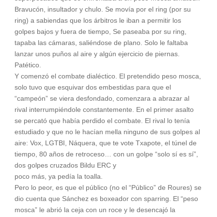
Bravucón, insultador y chulo. Se movía por el ring (por su
ring) a sabiendas que los árbitros le iban a permitir los
golpes bajos y fuera de tiempo, Se paseaba por su ring,
tapaba las cámaras, saliéndose de plano. Solo le faltaba
lanzar unos puños al aire y algún ejercicio de piernas.
Patético.
Y comenzó el combate dialéctico. El pretendido peso mosca,
solo tuvo que esquivar dos embestidas para que el
“campeón” se viera desfondado, comenzara a abrazar al
rival interrumpiéndole constantemente. En el primer asalto
se percató que había perdido el combate. El rival lo tenía
estudiado y que no le hacían mella ninguno de sus golpes al
aire: Vox, LGTBI, Náquera, que te vote Txapote, el túnel de
tiempo, 80 años de retroceso… con un golpe “solo sí es sí”,
dos golpes cruzados Bildu ERC y
poco más, ya pedía la toalla.
Pero lo peor, es que el público (no el “Público” de Roures) se
dio cuenta que Sánchez es boxeador con sparring. El “peso
mosca” le abrió la ceja con un roce y le desencajó la